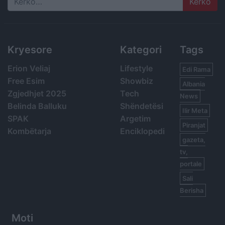
Search
Kryesore
Kategori
Tags
Erion Veliaj
Lifestyle
Edi Rama
Free Esim
Showbiz
Albania
Zgjedhjet 2025
Tech
News
Belinda Balluku
Shëndetësi
Ilir Meta
SPAK
Argetim
Piranjat
Kombëtarja
Enciklopedi
gazeta,
tv,
portale
Sali
Berisha
Moti