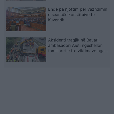
Ende pa njoftim për vazhdimin
e seancës konstituive të
Kuvendit
Aksidenti tragjik në Bavari,
ambasadori Ajeti ngushëllon
familjarët e tre viktimave nga
Kosova