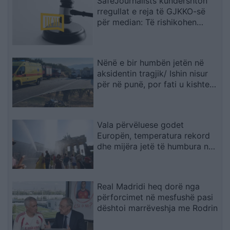
SafeJournalists kundërshton
rregullat e reja të GJKKO-së
për median: Të rishikohen
kufizimet ndaj gazetarëve dhe
informimit publik
Nënë e bir humbën jetën në
aksidentin tragjik/ Ishin nisur
për në punë, por fati u kishte
rezervuar udhëtimin e fundit
(FOTO)
Vala përvëluese godet
Europën, temperatura rekord
dhe mijëra jetë të humbura nga
nxehtësia
Real Madridi heq dorë nga
përforcimet në mesfushë pasi
dështoi marrëveshja me Rodrin