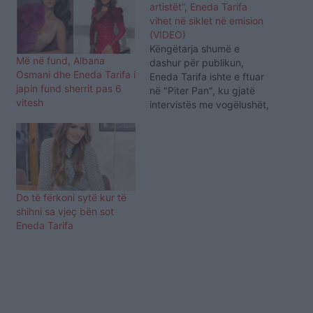
artistët”, Eneda Tarifa
vihet në siklet në emision
(VIDEO)
Këngëtarja shumë e
Më në fund, Albana
dashur për publikun,
Osmani dhe Eneda Tarifa i
Eneda Tarifa ishte e ftuar
japin fund sherrit pas 6
në "Piter Pan", ku gjatë
vitesh
intervistës me vogëlushët,
foli edhe për jetën e saj
private. Kur u pyet nga
fëmijët se si ka mundësi
që ka kaq shumë divorce
në mesin e personazheve
të famshme, Eneda u
Do të fërkoni sytë kur të
përgjigj se…
shihni sa vjeç bën sot
Eneda Tarifa