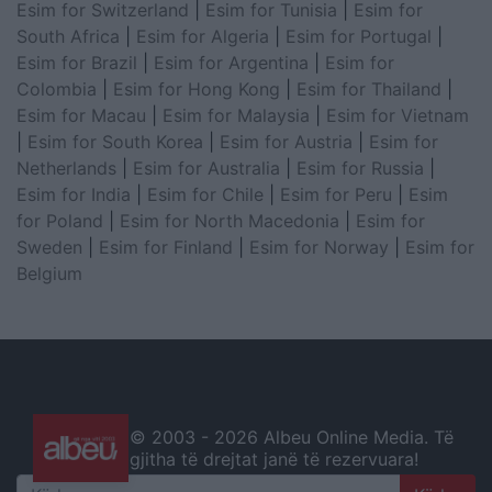
Esim for Switzerland
|
Esim for Tunisia
|
Esim for
South Africa
|
Esim for Algeria
|
Esim for Portugal
|
Esim for Brazil
|
Esim for Argentina
|
Esim for
Colombia
|
Esim for Hong Kong
|
Esim for Thailand
|
Esim for Macau
|
Esim for Malaysia
|
Esim for Vietnam
|
Esim for South Korea
|
Esim for Austria
|
Esim for
Netherlands
|
Esim for Australia
|
Esim for Russia
|
Esim for India
|
Esim for Chile
|
Esim for Peru
|
Esim
for Poland
|
Esim for North Macedonia
|
Esim for
Sweden
|
Esim for Finland
|
Esim for Norway
|
Esim for
Belgium
© 2003 -
2026 Albeu Online Media. Të
gjitha të drejtat janë të rezervuara!