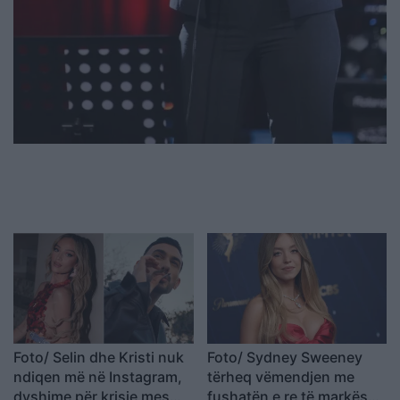
Foto/ Selin dhe Kristi nuk
Foto/ Sydney Sweeney
ndiqen më në Instagram,
tërheq vëmendjen me
dyshime për krisje mes
fushatën e re të markës