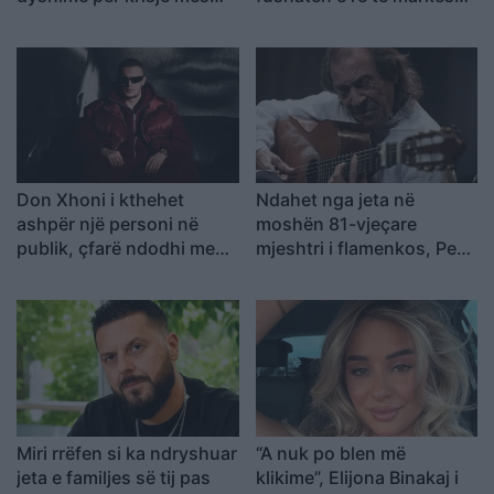
fitueses së Big Brother
së saj
VIP 5 dhe ish-banorit
Don Xhoni i kthehet
Ndahet nga jeta në
ashpër një personi në
moshën 81-vjeçare
publik, çfarë ndodhi me
mjeshtri i flamenkos, Pepe
reperin?
Habichuela
Miri rrëfen si ka ndryshuar
“A nuk po blen më
jeta e familjes së tij pas
klikime”, Elijona Binakaj i