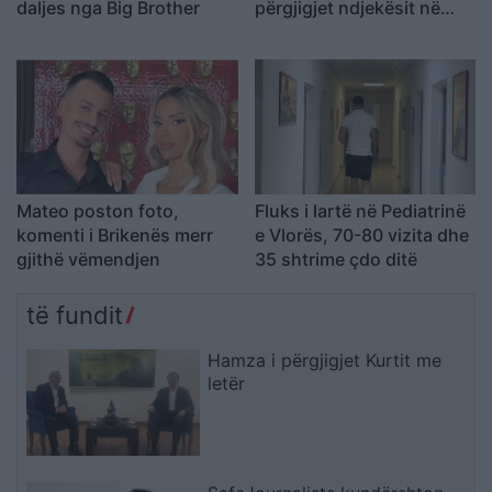
daljes nga Big Brother
përgjigjet ndjekësit në
mënyrë ironike
Mateo poston foto,
Fluks i lartë në Pediatrinë
komenti i Brikenës merr
e Vlorës, 70-80 vizita dhe
gjithë vëmendjen
35 shtrime çdo ditë
të fundit
Hamza i përgjigjet Kurtit me
letër