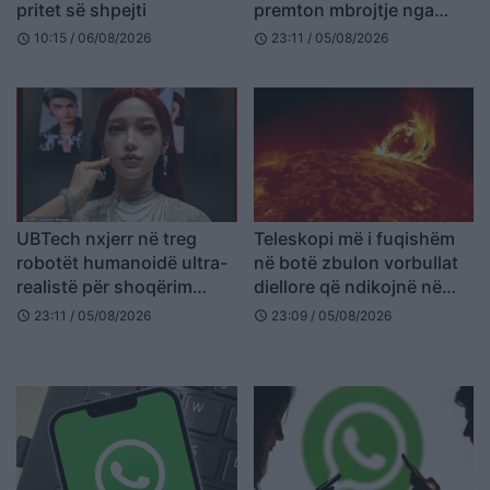
pritet së shpejti
premton mbrojtje nga
plumbat, bombardimet
10:15 / 06/08/2026
23:11 / 05/08/2026
schedule
schedule
dhe fatkeqësitë
UBTech nxjerr në treg
Teleskopi më i fuqishëm
robotët humanoidë ultra-
në botë zbulon vorbullat
realistë për shoqërim
diellore që ndikojnë në
afatgjatë
Tokë
23:11 / 05/08/2026
23:09 / 05/08/2026
schedule
schedule