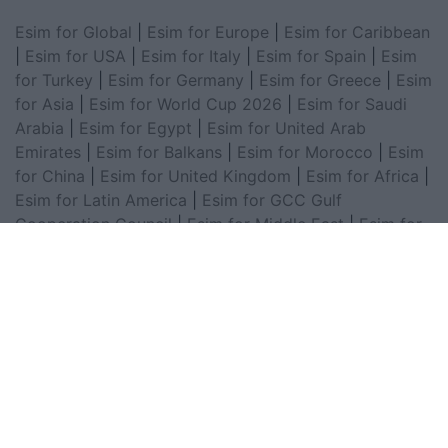
Esim for Global
|
Esim for Europe
|
Esim for Caribbean
|
Esim for USA
|
Esim for Italy
|
Esim for Spain
|
Esim
for Turkey
|
Esim for Germany
|
Esim for Greece
|
Esim
for Asia
|
Esim for World Cup 2026
|
Esim for Saudi
Arabia
|
Esim for Egypt
|
Esim for United Arab
Emirates
|
Esim for Balkans
|
Esim for Morocco
|
Esim
for China
|
Esim for United Kingdom
|
Esim for Africa
|
Esim for Latin America
|
Esim for GCC Gulf
Cooperation Council
|
Esim for Middle East
|
Esim for
South America
|
Esim for Canada
|
Esim for Mexico
|
Esim for Japan
|
Esim for Albania
|
Esim for Kosovo
|
Esim for Switzerland
|
Esim for Tunisia
|
Esim for
South Africa
|
Esim for Algeria
|
Esim for Portugal
|
Esim for Brazil
|
Esim for Argentina
|
Esim for
Colombia
|
Esim for Hong Kong
|
Esim for Thailand
|
Esim for Macau
|
Esim for Malaysia
|
Esim for Vietnam
|
Esim for South Korea
|
Esim for Austria
|
Esim for
Netherlands
|
Esim for Australia
|
Esim for Russia
|