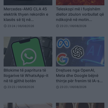
Mercedes-AMG CLA 45
Teleskopi më i fuqishëm
elektrik thyen rekordin e
diellor zbulon vorbullat që
klasës së tij në
ndikojnë në motin
Nürburgring
hapësinor dhe Tokë
23:24 / 06/08/2026
23:23 / 06/08/2026
schedule
schedule
Bllokime të papritura të
Drejtues nga OpenAI,
llogarive të WhatsApp-it
Meta dhe Google bëjnë
në të gjithë botën
thirrje për frenim të IA-së:
“Mund të dalë jashtë
23:23 / 06/08/2026
23:23 / 06/08/2026
schedule
schedule
kontrollit