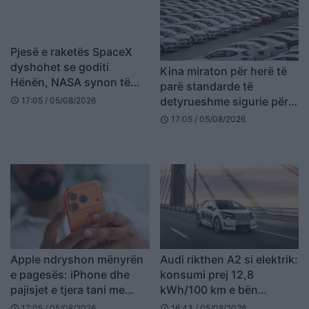
Pjesë e raketës SpaceX
dyshohet se goditi
Kina miraton për herë të
Hënën, NASA synon të
parë standarde të
grumbullojë të dhëna
detyrueshme sigurie për
17:05 / 05/08/2026
schedule
automjetet autonome
17:05 / 05/08/2026
schedule
Apple ndryshon mënyrën
Audi rikthen A2 si elektrik:
e pagesës: iPhone dhe
konsumi prej 12,8
pajisjet e tjera tani me
kWh/100 km e bën
leasing mujor
modelin më efikas të
17:05 / 05/08/2026
16:43 / 05/08/2026
schedule
schedule