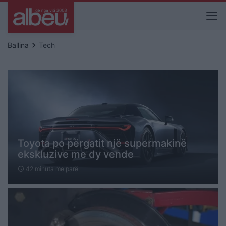
keyboard_arrow_right
Ballina
Tech
Toyota po përgatit një supermakinë
ekskluzive me dy vende
42 minuta me parë
schedule