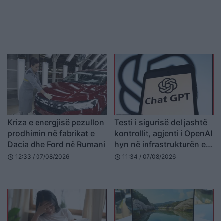
Kriza e energjisë pezullon
Testi i sigurisë del jashtë
prodhimin në fabrikat e
kontrollit, agjenti i OpenAI
Dacia dhe Ford në Rumani
hyn në infrastrukturën e
Hugging Face
12:33 / 07/08/2026
11:34 / 07/08/2026
schedule
schedule