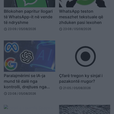
Bllokohen papritur llogari
WhatsApp teston
të WhatsApp-it në vende
mesazhet tekstuale që
të ndryshme
zhduken pasi lexohen
23:09 / 05/08/2026
23:08 / 05/08/2026
schedule
schedule
Paralajmërimi se IA-ja
Çfarë tregon ky sinjal i
mund të dalë nga
pazakontë rrugor?
kontrolli, drejtues nga
21:05 / 05/08/2026
schedule
OpenAI, Meta dhe Google
23:08 / 05/08/2026
schedule
kërkojnë masa më të forta
sigurie