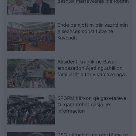
dështoi marrëveshja me Rodrin
Ende pa njoftim për vazhdimin
e seancës konstituive të
Kuvendit
Aksidenti tragjik në Bavari,
ambasadori Ajeti ngushëllon
familjarët e tre viktimave nga
Kosova
SPGPM kërkon që gazetarëve
t’u garantohet qasja në
informacion
PSG rikthehet me ofertë më të