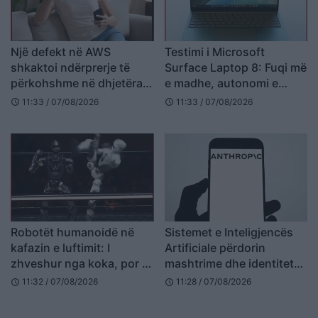
Një defekt në AWS
Testimi i Microsoft
shkaktoi ndërprerje të
Surface Laptop 8: Fuqi më
përkohshme në dhjetëra
e madhe, autonomi e
platforma online
gjatë dhe touchpad haptik
11:33 / 07/08/2026
11:33 / 07/08/2026
schedule
schedule
Robotët humanoidë në
Sistemet e Inteligjencës
kafazin e luftimit: I
Artificiale përdorin
zhveshur nga koka, por jo
mashtrime dhe identitete
nga vullneti për të luftuar
false në testime të
11:32 / 07/08/2026
11:28 / 07/08/2026
schedule
schedule
kontrolluara