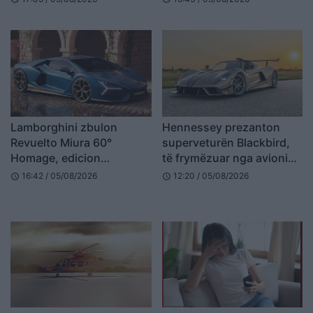
markës
Lamborghini zbulon
Hennessey prezanton
Revuelto Miura 60°
superveturën Blackbird,
Homage, edicion
të frymëzuar nga avioni
ekskluziv me vetëm 99
spiun SR-71
16:42 / 05/08/2026
12:20 / 05/08/2026
schedule
schedule
makina