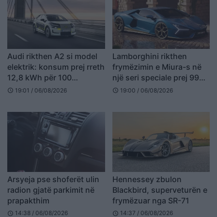
Audi rikthen A2 si model
Lamborghini rikthen
elektrik: konsum prej rreth
frymëzimin e Miura-s në
12,8 kWh për 100
një seri speciale prej 99
kilometra
makinash
19:01 / 06/08/2026
19:00 / 06/08/2026
schedule
schedule
Arsyeja pse shoferët ulin
Hennessey zbulon
radion gjatë parkimit në
Blackbird, superveturën e
prapakthim
frymëzuar nga SR-71
14:38 / 06/08/2026
14:37 / 06/08/2026
schedule
schedule