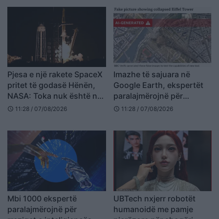
Pjesa e një rakete SpaceX
Imazhe të sajuara në
pritet të godasë Hënën,
Google Earth, ekspertët
NASA: Toka nuk është në
paralajmërojnë për
rrezik
rrezikun e dezinformimit
11:28 / 07/08/2026
11:28 / 07/08/2026
schedule
schedule
Mbi 1000 ekspertë
UBTech nxjerr robotët
paralajmërojnë për
humanoidë me pamje