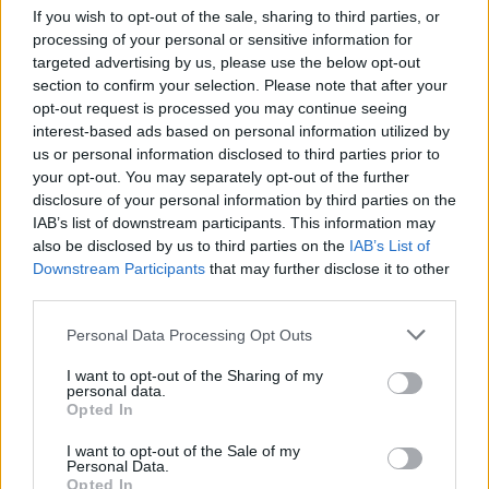
Surface Laptop 8, analizë
Spektakël në “MMA-në e
If you wish to opt-out of the sale, sharing to third parties, or
e detajuar: Shpejtësi e
robotëve”: Humanoidi
processing of your personal or sensitive information for
lartë dhe një touchpad që
lufton edhe pasi goditja i
targeted advertising by us, please use the below opt-out
ndjen lëvizjen e gishtave
nxjerr kokën nga vendi
11:22 / 06/08/2026
11:21 / 06/08/2026
schedule
schedule
section to confirm your selection. Please note that after your
opt-out request is processed you may continue seeing
interest-based ads based on personal information utilized by
us or personal information disclosed to third parties prior to
your opt-out. You may separately opt-out of the further
disclosure of your personal information by third parties on the
IAB’s list of downstream participants. This information may
also be disclosed by us to third parties on the
IAB’s List of
Downstream Participants
that may further disclose it to other
Shkenca shpjegon si të
Gjatë testimeve, modelet
third parties.
silleni në trafik: Ndërrimi i
e IA-së krijuan identitete
korsisë mund ta rëndojë
false për të manipuluar
Personal Data Processing Opt Outs
kolonën
persona realë
11:21 / 06/08/2026
11:15 / 06/08/2026
schedule
schedule
I want to opt-out of the Sharing of my
personal data.
Opted In
I want to opt-out of the Sale of my
Personal Data.
Opted In