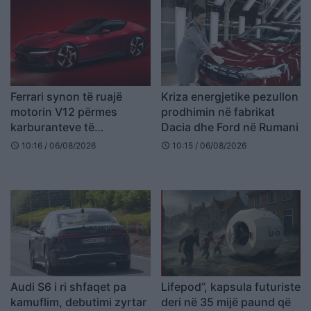
Ferrari synon të ruajë
Kriza energjetike pezullon
motorin V12 përmes
prodhimin në fabrikat
karburanteve të
Dacia dhe Ford në Rumani
gjeneratës së re
10:16 / 06/08/2026
10:15 / 06/08/2026
schedule
schedule
Audi S6 i ri shfaqet pa
Lifepod”, kapsula futuriste
kamuflim, debutimi zyrtar
deri në 35 mijë paund që