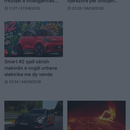
rreziqet e inteligjencës
njerëzore për shoqëri
artificiale: Kërkohet
afatgjatë
11:27 / 07/08/2026
23:26 / 06/08/2026
schedule
schedule
ngadalësim i zhvillimit
Smart #2 sjell sërish
makinën e vogël urbane
elektrike me dy vende
23:24 / 06/08/2026
schedule