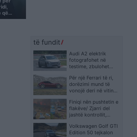
ë për
idi,
e që…
të fundit
Audi A2 elektrik
fotografohet në
testime, zbulohet
çmimi i pritshëm
Për një Ferrari të ri,
dorëzimi mund të
vonojë deri në vitin
2028
Finiqi nën pushtetin e
flakëve/ Zjarri del
jashtë kontrollit,
kërcënohen banesat
Volkswagen Golf GTI
dhe digjen kosheret e
Edition 50 tejkalon
bletëve, nis ndërhyrja