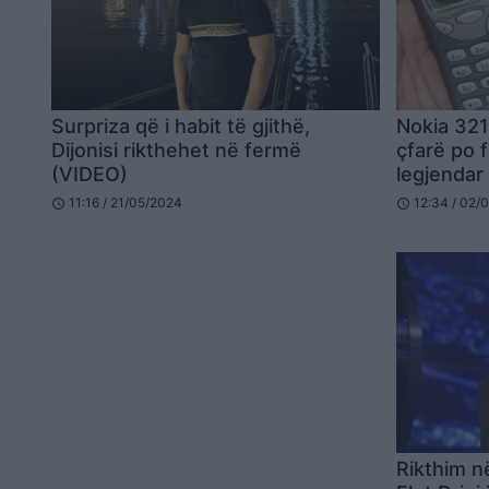
Surpriza që i habit të gjithë,
Nokia 321
Dijonisi rikthehet në fermë
çfarë po f
(VIDEO)
legjendar
11:16 / 21/05/2024
12:34 / 02/
schedule
schedule
Rikthim n