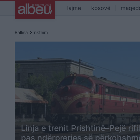
lajme
kosovë
maqed
keyboard_arrow_right
Ballina
rikthim
Linja e trenit Prishtinë–Pejë rifi
pas ndërprerjes së përkohshm