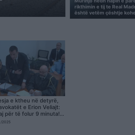
Murinjo hedh hapin e par
rikthimin e tij te Real Madr
është vetëm çështje koh
sja e ktheu në detyrë,
vokatët e Erion Veliajt:
aj për të folur 9 minuta!
 shtetin e të drejtës
11/2025