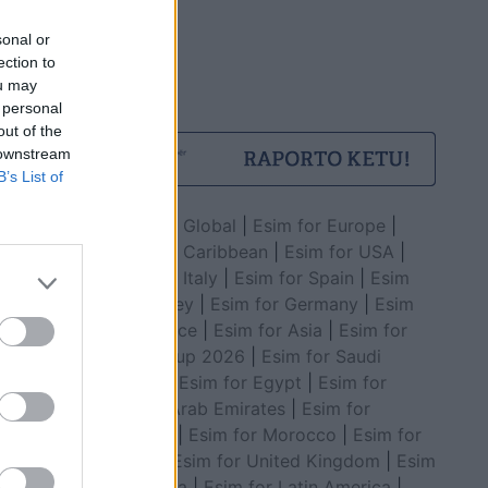
sonal or
ection to
as
ou may
, një
 personal
m
out of the
 downstream
B’s List of
Esim for Global
|
Esim for Europe
|
Esim for Caribbean
|
Esim for USA
|
Esim for Italy
|
Esim for Spain
|
Esim
for Turkey
|
Esim for Germany
|
Esim
for Greece
|
Esim for Asia
|
Esim for
World Cup 2026
|
Esim for Saudi
Arabia
|
Esim for Egypt
|
Esim for
United Arab Emirates
|
Esim for
Brojës,
Balkans
|
Esim for Morocco
|
Esim for
China
|
Esim for United Kingdom
|
Esim
for Africa
|
Esim for Latin America
|