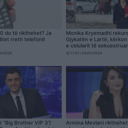
0 do të rikthehet? Ja
Monika Kryemadhi rekur
litet rreth telefonit
Gjykatën e Lartë, kërkon 
e celularit të sekuestrua
04/2024
11:02 / 04/03/2024
schedule
ë “Big Brother VIP 3”/
Armina Mevlani rikthehet