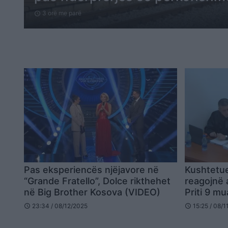
3 orë me parë
schedule
Pas eksperiencës njëjavore në
Kushtetue
“Grande Fratello”, Dolce rikthehet
reagojnë a
në Big Brother Kosova (VIDEO)
Priti 9 mu
Fitore për
23:34 / 08/12/2025
15:25 / 08/
schedule
schedule