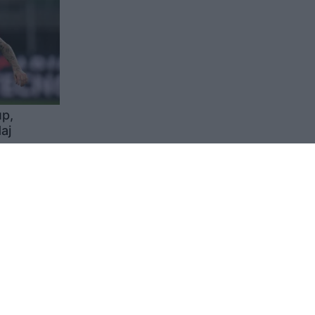
up,
aj