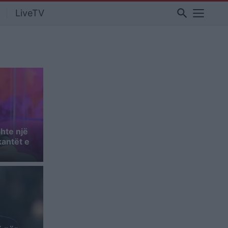
search
LiveTV
shte një
kantët e