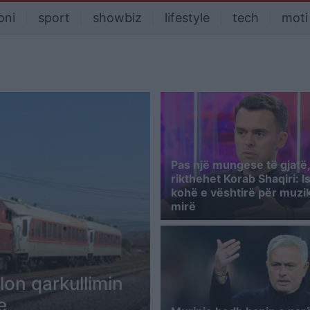
oni
sport
showbiz
lifestyle
tech
moti
Pas një mungese të gjatë,
rikthehet Korab Shaqiri: I
kohë e vështirë për muzi
mirë
llon qarkullimin
e