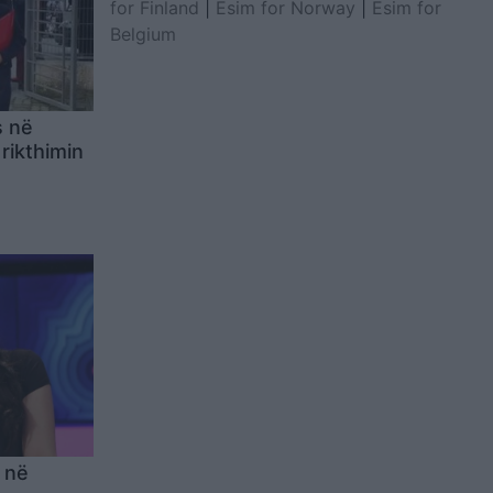
for Finland
|
Esim for Norway
|
Esim for
Belgium
s në
rikthimin
r
 në