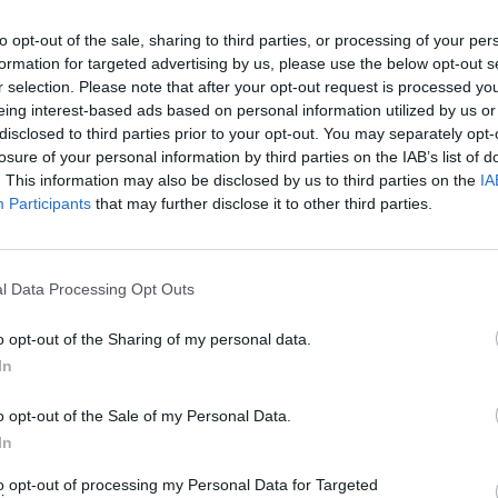
to opt-out of the sale, sharing to third parties, or processing of your per
formation for targeted advertising by us, please use the below opt-out s
Jozi Marku “rikthehet” p
r selection. Please note that after your opt-out request is processed y
incidentit në BB: Një kalë
eing interest-based ads based on personal information utilized by us or
mesazh dhe një reflekti
disclosed to third parties prior to your opt-out. You may separately opt-
13:36 / 17/05/2025
schedule
losure of your personal information by third parties on the IAB’s list of
. This information may also be disclosed by us to third parties on the
IA
Participants
that may further disclose it to other third parties.
l Data Processing Opt Outs
o opt-out of the Sharing of my personal data.
In
o opt-out of the Sale of my Personal Data.
tër lajm i mirë nga
Vjen momenti i Armando 
In
vi Simaku, pas shumë
rikthehet në formacion!
ntakton vëllain dhe nipat
19:57 / 25/11/2024
schedule
to opt-out of processing my Personal Data for Targeted