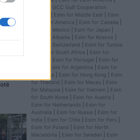
Esim for GCC Gulf Cooperation
Council
|
Esim for Middle East
|
Esim
for South America
|
Esim for Canada
|
Esim for Mexico
|
Esim for Japan
|
Esim for Albania
|
Esim for Kosovo
|
Esim for Switzerland
|
Esim for Tunisia
|
Esim for South Africa
|
Esim for
Algeria
|
Esim for Portugal
|
Esim for
Brazil
|
Esim for Argentina
|
Esim for
Colombia
|
Esim for Hong Kong
|
Esim
 do t’i
for Thailand
|
Esim for Macau
|
Esim
hotë
for Malaysia
|
Esim for Vietnam
|
Esim
for South Korea
|
Esim for Austria
|
Esim for Netherlands
|
Esim for
Australia
|
Esim for Russia
|
Esim for
India
|
Esim for Chile
|
Esim for Peru
|
Esim for Poland
|
Esim for North
Macedonia
|
Esim for Sweden
|
Esim