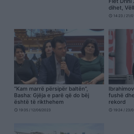
Flet Drin
dihet, Vë
14:23 / 21/
schedule
“Kam marrë përsipër baltën”,
Ibrahimovi
Basha: Gjëja e parë që do bëj
fushë dhe 
është të rikthehem
rekord
19:35 / 12/06/2023
19:24 / 23/
schedule
schedule