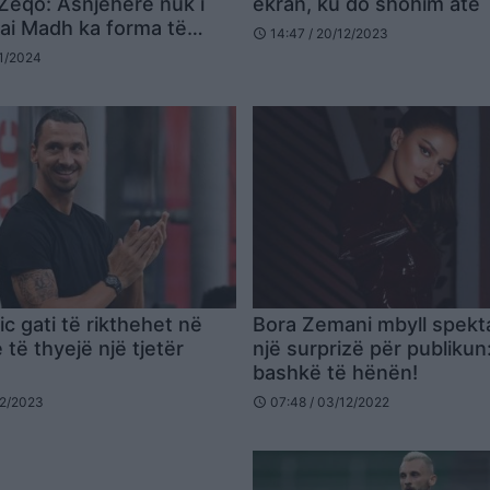
i Zeqo: Asnjëherë nuk i
ekran, ku do shohim atë
llai Madh ka forma të…
14:47 / 20/12/2023
schedule
01/2024
c gati të rikthehet në
Bora Zemani mbyll spekt
të thyejë një tjetër
një surprizë për publikun
bashkë të hënën!
02/2023
07:48 / 03/12/2022
schedule