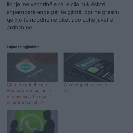
lidhje me veçorinë e re, e cila nuk është
shpërndarë ende për të gjithë, por ne presim
që kjo të ndodhë në ditët apo edhe javët e
ardhshme.
Lajme të ngjashme:
Çfarë do ndodhë me
WhatsApp shton risi të
WhatsApp-in tuaj nëse
reja
merrni mesazhe nga
numrat e panjohur?