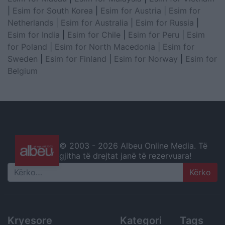
|
Esim for South Korea
|
Esim for Austria
|
Esim for
Netherlands
|
Esim for Australia
|
Esim for Russia
|
Esim for India
|
Esim for Chile
|
Esim for Peru
|
Esim
for Poland
|
Esim for North Macedonia
|
Esim for
Sweden
|
Esim for Finland
|
Esim for Norway
|
Esim for
Belgium
© 2003 -
2026 Albeu Online Media. Të
gjitha të drejtat janë të rezervuara!
Search
Kryesore
Kategori
Tags