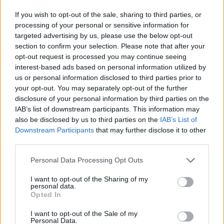
Tags:
,
përditësime
WhatsApp
If you wish to opt-out of the sale, sharing to third parties, or
processing of your personal or sensitive information for
targeted advertising by us, please use the below opt-out
section to confirm your selection. Please note that after your
opt-out request is processed you may continue seeing
interest-based ads based on personal information utilized by
us or personal information disclosed to third parties prior to
të fundit
your opt-out. You may separately opt-out of the further
disclosure of your personal information by third parties on the
IAB’s list of downstream participants. This information may
Merr fund pritja, Mirlind Daku
also be disclosed by us to third parties on the
IAB’s List of
firmos me bardhekuqtë dhe
Downstream Participants
that may further disclose it to other
merr vëmendjen pa debutuar
third parties.
ende
Personal Data Processing Opt Outs
Hetimi për transparencën gjatë
I want to opt-out of the Sharing of my
Covid-19, nënkomisioni i
personal data.
Senatit siguron kopjen e
Opted In
telefonit zyrtar të Fauci-t
I want to opt-out of the Sale of my
Personal Data.