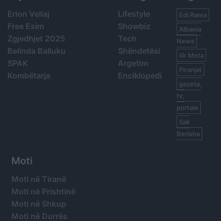
Erion Veliaj
Lifestyle
Edi Rama
Free Esim
Showbiz
Albania
Zgjedhjet 2025
Tech
News
Belinda Balluku
Shëndetësi
Ilir Meta
SPAK
Argetim
Piranjat
Kombëtarja
Enciklopedi
gazeta,
tv,
portale
Sali
Berisha
Moti
Moti në Tiranë
Moti në Prishtinë
Moti në Shkup
Moti në Durrës