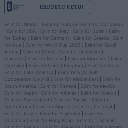
Esim for Global
|
Esim for Europe
|
Esim for Caribbean
|
Esim for USA
|
Esim for Italy
|
Esim for Spain
|
Esim
for Turkey
|
Esim for Germany
|
Esim for Greece
|
Esim
for Asia
|
Esim for World Cup 2026
|
Esim for Saudi
Arabia
|
Esim for Egypt
|
Esim for United Arab
Emirates
|
Esim for Balkans
|
Esim for Morocco
|
Esim
for China
|
Esim for United Kingdom
|
Esim for Africa
|
Esim for Latin America
|
Esim for GCC Gulf
Cooperation Council
|
Esim for Middle East
|
Esim for
South America
|
Esim for Canada
|
Esim for Mexico
|
Esim for Japan
|
Esim for Albania
|
Esim for Kosovo
|
Esim for Switzerland
|
Esim for Tunisia
|
Esim for
South Africa
|
Esim for Algeria
|
Esim for Portugal
|
Esim for Brazil
|
Esim for Argentina
|
Esim for
Colombia
|
Esim for Hong Kong
|
Esim for Thailand
|
Esim for Macau
|
Esim for Malaysia
|
Esim for Vietnam