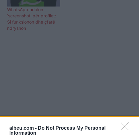
WhatsApp ndalon
‘screenshot’ për profilet:
Si funksionon dhe çfarë
ndryshon
albeu.com -
Do Not Process My Personal
Information
Shtuar
më
14.03.2024 14:56