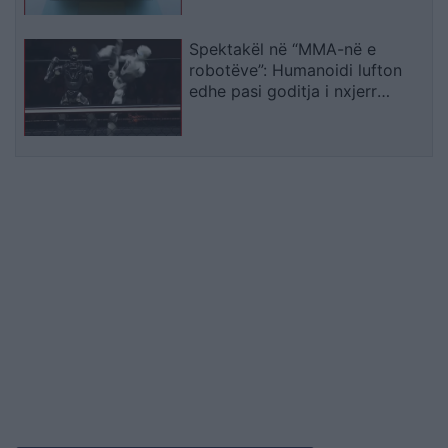
Spektakël në “MMA-në e
robotëve”: Humanoidi lufton
edhe pasi goditja i nxjerr
kokën nga vendi