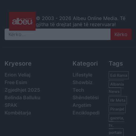
© 2003 -
2026 Albeu Online Media. Të
gjitha të drejtat janë të rezervuara!
Search
Kryesore
Kategori
Tags
Erion Veliaj
Lifestyle
Edi Rama
Free Esim
Showbiz
Albania
Zgjedhjet 2025
Tech
News
Belinda Balluku
Shëndetësi
Ilir Meta
SPAK
Argetim
Piranjat
Kombëtarja
Enciklopedi
gazeta,
tv,
portale