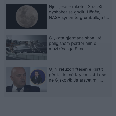
Një pjesë e raketës SpaceX
dyshohet se goditi Hënën,
NASA synon të grumbullojë të
dhëna
Gjykata gjermane shpall të
paligjshëm përdorimin e
muzikës nga Suno
Gjini refuzon ftesën e Kurtit
për takim në Kryeministri ose
në Gjakovë: Ja arsyetimi i
kreut të AAK-së