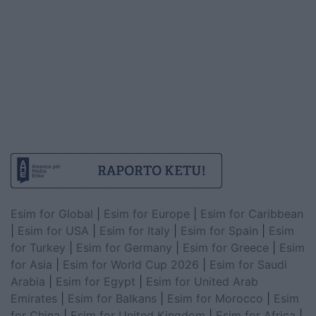
Esim for Global
|
Esim for Europe
|
Esim for Caribbean
|
Esim for USA
|
Esim for Italy
|
Esim for Spain
|
Esim
for Turkey
|
Esim for Germany
|
Esim for Greece
|
Esim
for Asia
|
Esim for World Cup 2026
|
Esim for Saudi
Arabia
|
Esim for Egypt
|
Esim for United Arab
Emirates
|
Esim for Balkans
|
Esim for Morocco
|
Esim
for China
|
Esim for United Kingdom
|
Esim for Africa
|