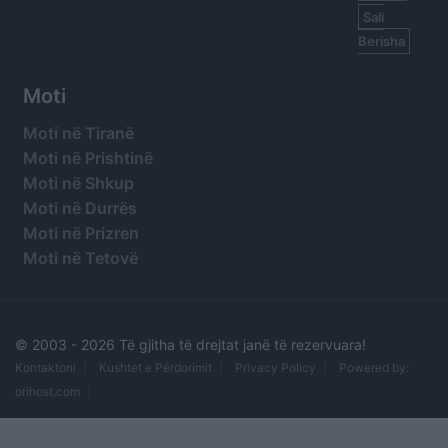
Sali
Berisha
Moti
Moti në Tiranë
Moti në Prishtinë
Moti në Shkup
Moti në Durrës
Moti në Prizren
Moti në Tetovë
© 2003 -
2026 Të gjitha të drejtat janë të rezervuara!
Kontaktoni
Kushtet e Përdorimit
Privacy Policy
Powered by:
orihost.com