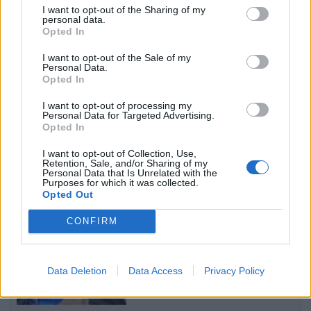
moskonstituimi i Kuvendit të
I want to opt-out of the Sharing of my
personal data.
Kosovës deri në mesnatë?
Opted In
I want to opt-out of the Sale of my
Personal Data.
Zjarr i përmasave të mëdha në
Opted In
Klos, shpëtohet një e moshuar
invalide dhe rrezikohet kabina
I want to opt-out of processing my
Personal Data for Targeted Advertising.
elektrike
Opted In
I want to opt-out of Collection, Use,
Sokol Hoxha ekstradohet në
Retention, Sale, and/or Sharing of my
Personal Data that Is Unrelated with the
Shqipëri, Ambasada
Purposes for which it was collected.
Amerikane: SHBA nuk është
Opted Out
strehë për kriminelët që
abuzojnë me sistemin e
CONFIRM
emigracionit
Për herë të parë, IA gjeneruese
projekton viruse që nuk
Data Deletion
Data Access
Privacy Policy
ekzistojnë në natyrë