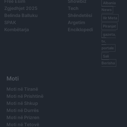
Free Esim
Showbiz
Albania
Zgjedhjet 2025
Tech
News
Belinda Balluku
Shëndetësi
Ilir Meta
SPAK
Argetim
Piranjat
Kombëtarja
Enciklopedi
gazeta,
tv,
portale
Sali
Berisha
Moti
Moti në Tiranë
Moti në Prishtinë
Moti në Shkup
Moti në Durrës
Moti në Prizren
Moti në Tetovë