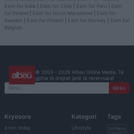
Esim for India
|
Esim for Chile
|
Esim for Peru
|
Esim
for Poland
|
Esim for North Macedonia
|
Esim for
Sweden
|
Esim for Finland
|
Esim for Norway
|
Esim for
Belgium
© 2003 -
2026 Albeu Online Media. Të
gjitha të drejtat janë të rezervuara!
Search
Kryesore
Kategori
Tags
Erion Veliaj
Lifestyle
Edi Rama