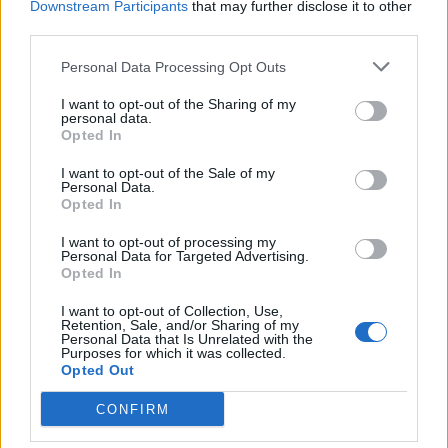
Downstream Participants
that may further disclose it to other
Fermin Lopez komenton
Partizani nuk ndalet,
third parties.
të ardhmen e Ferran
mposht Bylisin në testin e
Torresit dhe zërat për
fshehur në “Shtëpinë e
Personal Data Processing Opt Outs
Rodrin te Barcelona
Futbollit
I want to opt-out of the Sharing of my
personal data.
Opted In
I want to opt-out of the Sale of my
Personal Data.
Opted In
I want to opt-out of processing my
Neymari mund t’i
Barcelona përgatit ofertën
Personal Data for Targeted Advertising.
Opted In
bashkohet Inter Miamit në
prej 70 milionë eurosh për
vitin 2027, ribashkim i
Rodrin
I want to opt-out of Collection, Use,
mundshëm me Messin
Retention, Sale, and/or Sharing of my
Personal Data that Is Unrelated with the
dhe Suarezin
Purposes for which it was collected.
Opted Out
CONFIRM