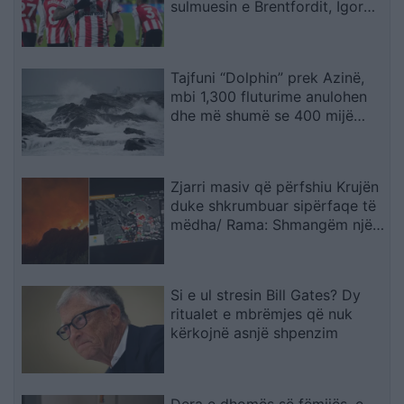
sulmuesin e Brentfordit, Igor
Thiago
Tajfuni “Dolphin” prek Azinë,
mbi 1,300 fluturime anulohen
dhe më shumë se 400 mijë
banorë evakuohen
Zjarri masiv që përfshiu Krujën
duke shkrumbuar sipërfaqe të
mëdha/ Rama: Shmangëm një
bilanc tragjik
Si e ul stresin Bill Gates? Dy
ritualet e mbrëmjes që nuk
kërkojnë asnjë shpenzim