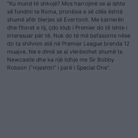
“Ku mund të shkojë? Mos harrojmë se ai ishte
së fundmi te Roma, pronësia e së cilës është
shumë afër blerjes së Evertonit. Me karrierën
dhe fitoret e tij, çdo klub i Premier do të ishte i
interesuar për të. Nuk do të më befasonte nëse
do ta shihnim atë në Premier League brenda 12
muajve. Ne e dimë se ai vlerësohet shumë te
Newcastle dhe ka një lidhje me Sir Bobby
Robson (“mjeshtri” i parë i Special One”.