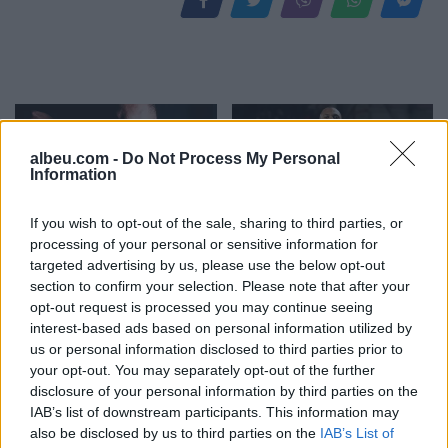
albeu.com -
Do Not Process My Personal
Information
If you wish to opt-out of the sale, sharing to third parties, or
Kayserispor bashkon në
Katër klubet e mëdha
processing of your personal or sensitive information for
sulm ish-dyshen e
europiane në garë për
targeted advertising by us, please use the below opt-out
Tiranës, Florent Hasani
sulmuesin e Brentfordit,
section to confirm your selection. Please note that after your
firmos në Turqi
Igor Thiago
opt-out request is processed you may continue seeing
interest-based ads based on personal information utilized by
us or personal information disclosed to third parties prior to
your opt-out. You may separately opt-out of the further
disclosure of your personal information by third parties on the
IAB’s list of downstream participants. This information may
also be disclosed by us to third parties on the
IAB’s List of