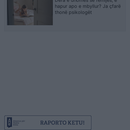
Dera e dhomës së fëmijës, e
hapur apo e mbyllur? Ja çfarë
thonë psikologët