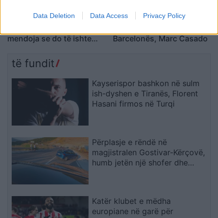
Data Deletion
Data Access
Privacy Policy
Valverde rrëfen befasinë
Al-Ahli synon transferimin
nga Mourinho: Nuk e
e mesfushorit të
mendoja se do të ishte
Barcelonës, Marc Casado
kështu
të fundit
Kayserispor bashkon në sulm
ish-dyshen e Tiranës, Florent
Hasani firmos në Turqi
Përplasje e rëndë në
magjistralen Gostivar-Kërçovë,
humb jetën një shofer dhe
plagoset rëndë një tjetër
Katër klubet e mëdha
europiane në garë për