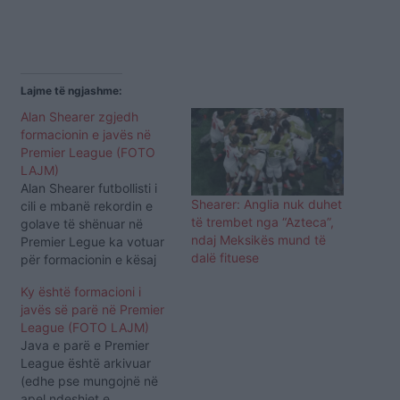
Lajme të ngjashme:
Alan Shearer zgjedh
formacionin e javës në
Premier League (FOTO
LAJM)
Alan Shearer futbollisti i
Shearer: Anglia nuk duhet
cili e mbanë rekordin e
të trembet nga “Azteca”,
golave të shënuar në
ndaj Meksikës mund të
Premier Legue ka votuar
dalë fituese
për formacionin e kësaj
jave. Shearer e ka
Ky është formacioni i
zgjedhur portierin e
javës së parë në Premier
Burnley, Pope si “gardian”
League (FOTO LAJM)
e portës kurse në mbrojtje
Java e parë e Premier
wshtw përzgjedhur
League është arkivuar
katërshja: Aarond, Van
(edhe pse mungojnë në
Dijk, Fernandez dhe
apel ndeshjet e