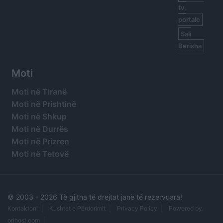
tv,
portale
Sali
Berisha
Moti
Moti në Tiranë
Moti në Prishtinë
Moti në Shkup
Moti në Durrës
Moti në Prizren
Moti në Tetovë
© 2003 -
2026 Të gjitha të drejtat janë të rezervuara!
Kontaktoni
Kushtet e Përdorimit
Privacy Policy
Powered by:
orihost.com