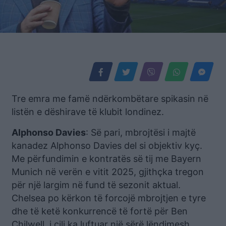
Tre emra me famë ndërkombëtare spikasin në
listën e dëshirave të klubit londinez.
Alphonso Davies
: Së pari, mbrojtësi i majtë
kanadez Alphonso Davies del si objektiv kyç.
Me përfundimin e kontratës së tij me Bayern
Munich në verën e vitit 2025, gjithçka tregon
për një largim në fund të sezonit aktual.
Chelsea po kërkon të forcojë mbrojtjen e tyre
dhe të ketë konkurrencë të fortë për Ben
Chilwell, i cili ka luftuar një sërë lëndimesh.