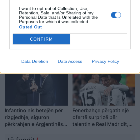
I want to opt-out of Collection, Use,
Retention, Sale, and/or Sharing of my
Personal Data that Is Unrelated with the
Purposes for which it was collected.
Opted Out
Bratu pas triumfit ndaj
Sopoti përforcohet me
CONFIRM
Elbasanit: U ndeshëm me
portierin e Kombëtares
një skuadër shumë të
dhe ish-lojtarin e
mirë, këtë vit Partizani
Vllaznisë
Data Deletion
Data Access
Privacy Policy
duhet të reagojë
Infantino nis betejën për
Fenerbahçe përgatit një
rizgjedhje, siguron
ofertë surprizë për
përkrahjen e Argjentinës,
talentin e Real Madridit,
Meksikës dhe Afrikës
Endrick