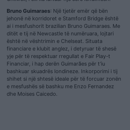
Bruno Guimaraes
: Një tjetër emër që bën
jehonë në korridoret e Stamford Bridge është
ai i mesfushorit brazilian Bruno Guimaraes. Me
ditët e tij në Newcastle të numëruara, lojtari
është në vështrimin e Chelseat. Situata
financiare e klubit anglez, i detyruar të shesë
yje për të respektuar rregullat e Fair Play-t
Financiar, i hap derën Guimarães për t’iu
bashkuar skuadrës londineze. Inkorporimi i tij
shihet si një shtesë ideale për të forcuar zonën
e mesfushës së bashku me Enzo Fernandez
dhe Moises Caicedo.