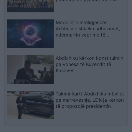
shtator
Modelet e Inteligjencës
Artificiale shkelin udhëzimet,
ndërmarrin veprime të
palejuara dhe manipulojnë
njerëzit
Abdixhiku kërkon konstituimin
pa vonesa të Kuvendit të
Kosovës
Takimi Kurti-Abdixhiku mbyllet
pa marrëveshje, LDK-ja kërkon
të propozojë presidentin