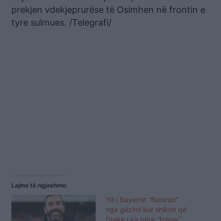
prekjen vdekjeprurëse të Osimhen në frontin e
tyre sulmues. /Telegrafi/
Lajme të ngjashme:
Ylli i Bayernit “fluturon”
nga gëzimi kur shikon që
Drake i ka bërë “follow”