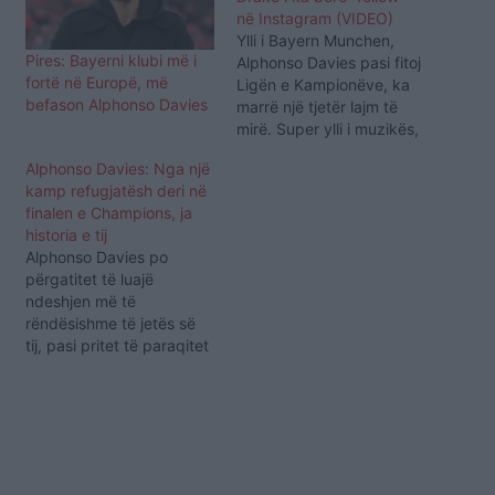
në Instagram (VIDEO)
Ylli i Bayern Munchen,
Pires: Bayerni klubi më i
Alphonso Davies pasi fitoj
fortë në Europë, më
Ligën e Kampionëve, ka
befason Alphonso Davies
marrë një tjetër lajm të
mirë. Super ylli i muzikës,
Drake ja ka bërë "follow"
Alphonso Davies: Nga një
bashkëvendasit të tij,
kamp refugjatësh deri në
Alphonso Davies, në
finalen e Champions, ja
Instagram, transmeton
historia e tij
Indeksonline. Ky lajm e ka
Alphonso Davies po
gëzuar tejet mase
përgatitet të luajë
futbollistin kanadez i cili
ndeshjen më të
ka publikuar video,…
rëndësishme të jetës së
tij, pasi pritet të paraqitet
në finalen e madhe të
Ligës së Kampionëve, ku
Bayern Munichu përballet
me Paris Saint-Germain
sonte (e diel) mbrëma.
Nuk ka qenë një rrugë e