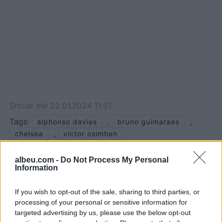
lehtë për të arritur majat
për Davies,…
Shtuar
më
22.01.2024 11:51
Tags:
,
,
alphonso davies
bruno guimaraes
,
chelsea
victor osimhen
albeu.com -
Do Not Process My Personal
Information
If you wish to opt-out of the sale, sharing to third parties, or
processing of your personal or sensitive information for
targeted advertising by us, please use the below opt-out