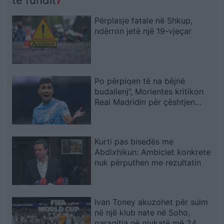
të fundit
Përplasje fatale në Shkup,
ndërron jetë një 19-vjeçar
Po përpiqen të na bëjnë
budallenj”, Morientes kritikon
Real Madridin për çështjen
Rodri
Kurti pas bisedës me
Abdixhikun: Ambiciet konkrete
nuk përputhen me rezultatin
Ivan Toney akuzohet për sulm
në një klub nate në Soho,
paraqitja në gjykatë më 24