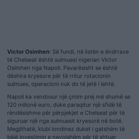
Victor Osimhen
: Së fundi, në listën e ëndrrave
të Chelseat është sulmuesi nigerian Victor
Osimhen nga Napoli. Pavarësisht se është
dëshira kryesore për të rritur rotacionin
sulmues, operacioni nuk do të jetë i lehtë.
Napoli ka vendosur një çmim prej më shumë se
120 milionë euro, duke paraqitur një sfidë të
rëndësishme për përpjekjet e Chelseat për të
siguruar një nga sulmuesit kryesorë në botë.
Megjithatë, klubi londinez duket i gatshëm të
bëjë investimin e nevojshëm për të shtuar