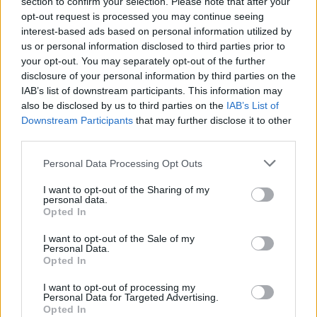
section to confirm your selection. Please note that after your
opt-out request is processed you may continue seeing
interest-based ads based on personal information utilized by
us or personal information disclosed to third parties prior to
your opt-out. You may separately opt-out of the further
disclosure of your personal information by third parties on the
Po përpiqen të na bëjnë
Ivan Toney akuzohet për
IAB’s list of downstream participants. This information may
budallenj”, Morientes
sulm në një klub nate në
also be disclosed by us to third parties on the
IAB’s List of
kritikon Real Madridin për
Soho, paraqitja në gjykatë
Downstream Participants
that may further disclose it to other
çështjen Rodri
më 24 shtator
third parties.
Personal Data Processing Opt Outs
I want to opt-out of the Sharing of my
personal data.
Opted In
I want to opt-out of the Sale of my
Amorim vendos si
Manchester City i thotë
Personal Data.
objektiva për Milanin
“jo” ofertës së parë të
Opted In
Scudetton dhe triumfin në
Barcelonës për Rodrin dhe
I want to opt-out of processing my
Ligën e Evropës
përcakton çmimin e tij
Personal Data for Targeted Advertising.
Opted In