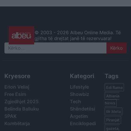
© 2003 -
2026 Albeu Online Media. Të
gjitha të drejtat janë të rezervuara!
Search
Kryesore
Kategori
Tags
Erion Veliaj
Lifestyle
Edi Rama
Free Esim
Showbiz
Albania
Zgjedhjet 2025
Tech
News
Belinda Balluku
Shëndetësi
Ilir Meta
SPAK
Argetim
Piranjat
Kombëtarja
Enciklopedi
gazeta,