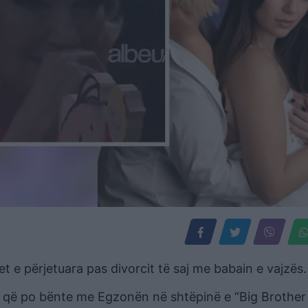
 e përjetuara pas divorcit të saj me babain e vajzës.
ës që po bënte me Egzonën në shtëpinë e “Big Brother 