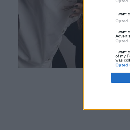
Opted 
I want t
Opted 
I want 
Advertis
Opted 
I want t
of my P
was col
Opted 