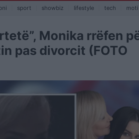
oni
sport
showbiz
lifestyle
tech
moti
ërtetë”, Monika rrëfen p
in pas divorcit (FOTO