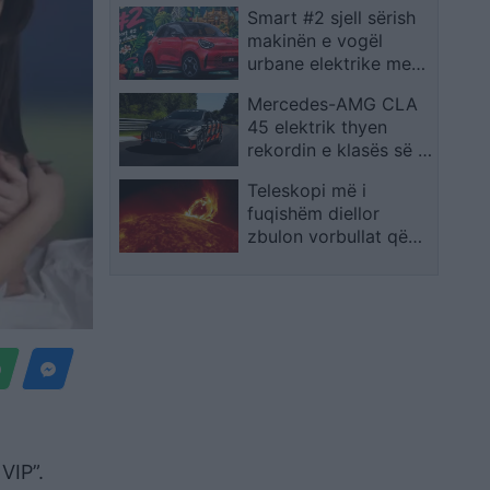
Smart #2 sjell sërish
makinën e vogël
urbane elektrike me
dy vende
Mercedes-AMG CLA
45 elektrik thyen
rekordin e klasës së tij
në Nürburgring
Teleskopi më i
fuqishëm diellor
zbulon vorbullat që
ndikojnë në motin
hapësinor dhe Tokë
VIP”.