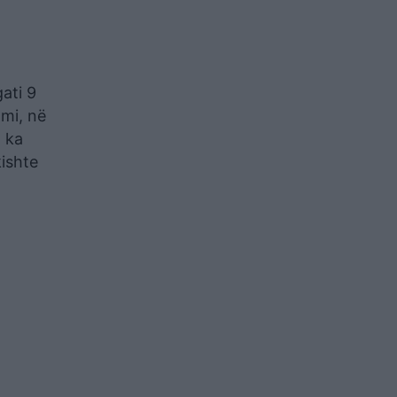
ati 9
omi, në
a ka
kishte