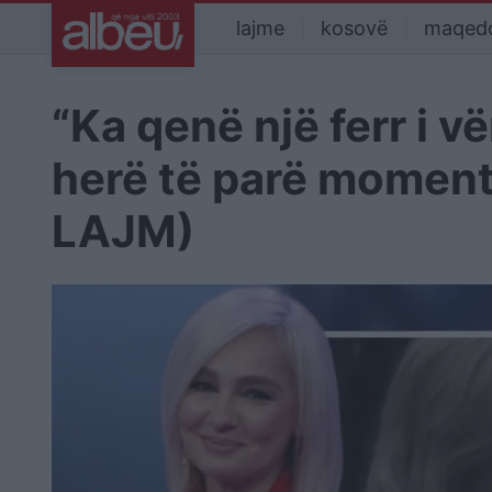
lajme
kosovë
maqed
“Ka qenë një ferr i v
herë të parë moment
LAJM)