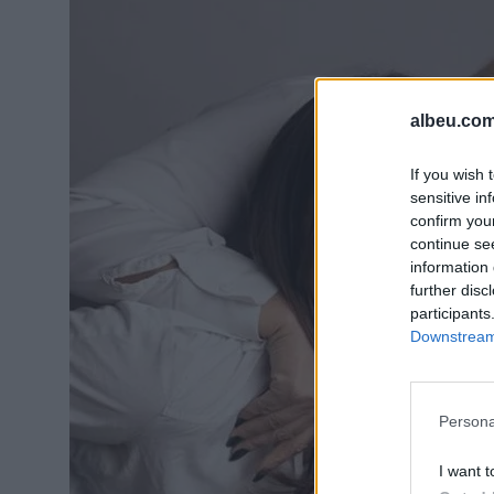
albeu.com
If you wish 
sensitive in
confirm you
continue se
information 
further disc
participants
Downstream 
Persona
I want t