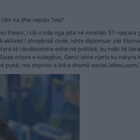
cilin ka dhe vajzën Tea?
ci Pasko, i cili u nda nga jeta në moshën 57-vjeçare g
 aktivist i shoqërisë civile, ishte diplomuar për Ekon
tyra të rëndësishme edhe në politikë, ku ndër të tjer
 Sipas miqve e kolegëve, Genci ishte njeriu ku natyra 
në punë, me shpirtin e lirë e shumë social./albeu.com/