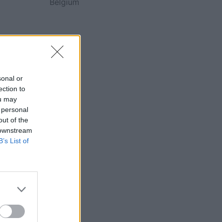
Belgium
sonal or
ection to
ou may
 personal
out of the
 downstream
B’s List of