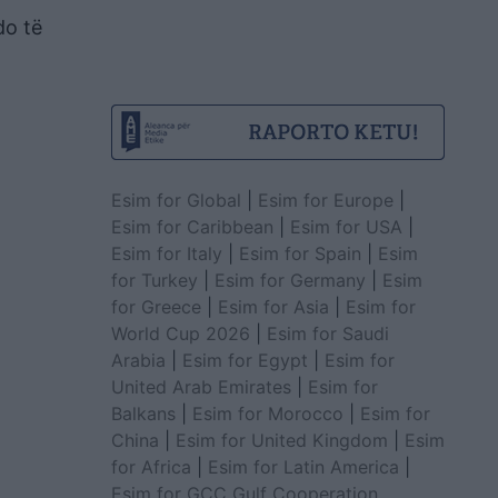
do të
Esim for Global
|
Esim for Europe
|
Esim for Caribbean
|
Esim for USA
|
Esim for Italy
|
Esim for Spain
|
Esim
for Turkey
|
Esim for Germany
|
Esim
for Greece
|
Esim for Asia
|
Esim for
World Cup 2026
|
Esim for Saudi
Arabia
|
Esim for Egypt
|
Esim for
United Arab Emirates
|
Esim for
Balkans
|
Esim for Morocco
|
Esim for
China
|
Esim for United Kingdom
|
Esim
for Africa
|
Esim for Latin America
|
Esim for GCC Gulf Cooperation