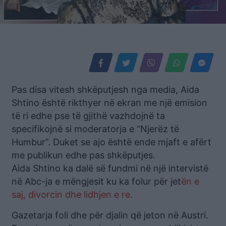
Pas disa vitesh shkëputjesh nga media, Aida
Shtino është rikthyer në ekran me një emision
të ri edhe pse të gjithë vazhdojnë ta
specifikojnë si moderatorja e “Njerëz të
Humbur”. Duket se ajo është ende mjaft e afërt
me publikun edhe pas shkëputjes.
Aida Shtino ka dalë së fundmi në një intervistë
në Abc-ja e mëngjesit ku ka folur për jet
ën e
saj, divorcin dhe lidhjen e re.
Gazetarja foli dhe për djalin që jeton në Austri.