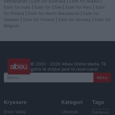
Netherlands
|
Esim for Australia
|
Esim for Russia
|
Esim for India
|
Esim for Chile
|
Esim for Peru
|
Esim
for Poland
|
Esim for North Macedonia
|
Esim for
Sweden
|
Esim for Finland
|
Esim for Norway
|
Esim for
Belgium
© 2003 -
2026 Albeu Online Media. Të
gjitha të drejtat janë të rezervuara!
Search
Kryesore
Kategori
Tags
Erion Veliaj
Lifestyle
Edi Rama