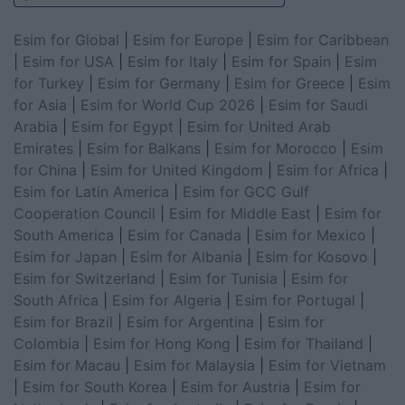
Esim for Global
|
Esim for Europe
|
Esim for Caribbean
|
Esim for USA
|
Esim for Italy
|
Esim for Spain
|
Esim
for Turkey
|
Esim for Germany
|
Esim for Greece
|
Esim
for Asia
|
Esim for World Cup 2026
|
Esim for Saudi
Arabia
|
Esim for Egypt
|
Esim for United Arab
Emirates
|
Esim for Balkans
|
Esim for Morocco
|
Esim
for China
|
Esim for United Kingdom
|
Esim for Africa
|
Esim for Latin America
|
Esim for GCC Gulf
Cooperation Council
|
Esim for Middle East
|
Esim for
South America
|
Esim for Canada
|
Esim for Mexico
|
Esim for Japan
|
Esim for Albania
|
Esim for Kosovo
|
Esim for Switzerland
|
Esim for Tunisia
|
Esim for
South Africa
|
Esim for Algeria
|
Esim for Portugal
|
Esim for Brazil
|
Esim for Argentina
|
Esim for
Colombia
|
Esim for Hong Kong
|
Esim for Thailand
|
Esim for Macau
|
Esim for Malaysia
|
Esim for Vietnam
|
Esim for South Korea
|
Esim for Austria
|
Esim for