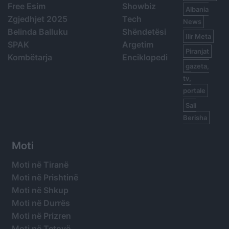
Free Esim
Showbiz
Albania
Zgjedhjet 2025
Tech
News
Belinda Balluku
Shëndetësi
Ilir Meta
SPAK
Argetim
Piranjat
Kombëtarja
Enciklopedi
gazeta,
tv,
portale
Sali
Berisha
Moti
Moti në Tiranë
Moti në Prishtinë
Moti në Shkup
Moti në Durrës
Moti në Prizren
Moti në Tetovë