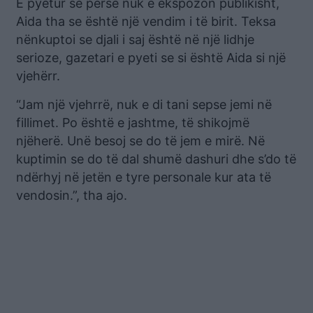
E pyetur se përse nuk e ekspozon publikisht,
Aida tha se është një vendim i të birit. Teksa
nënkuptoi se djali i saj është në një lidhje
serioze, gazetari e pyeti se si është Aida si një
vjehërr.
“Jam një vjehrrë, nuk e di tani sepse jemi në
fillimet. Po është e jashtme, të shikojmë
njëherë. Unë besoj se do të jem e mirë. Në
kuptimin se do të dal shumë dashuri dhe s’do të
ndërhyj në jetën e tyre personale kur ata të
vendosin.”, tha ajo.