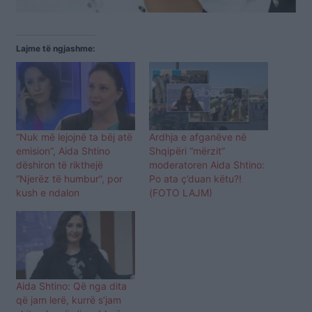
Lajme të ngjashme:
“Nuk më lejojnë ta bëj atë
Ardhja e afganëve në
emision”, Aida Shtino
Shqipëri “mërzit”
dëshiron të rikthejë
moderatoren Aida Shtino:
“Njerëz të humbur”, por
Po ata ç’duan këtu?!
kush e ndalon
(FOTO LAJM)
Aida Shtino: Që nga dita
që jam lerë, kurrë s’jam