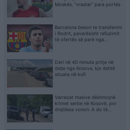
Moskës, “vrastar” para portës
Barcelona beson te transferimi
i Rodrit, pavarësisht refuzimit
të ofertës së parë nga
Manchester City
Deri në 40 minuta pritje në
dalje nga Kosova, kjo është
situata në kufi
Varrezat masive dëshmojnë
krimet serbe në Kosovë, por
drejtësia vonon: A do të
gjykohen përgjegjësit?