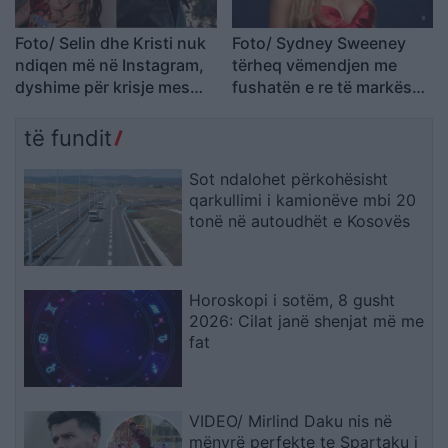
Foto/ Selin dhe Kristi nuk
Foto/ Sydney Sweeney
ndiqen më në Instagram,
tërheq vëmendjen me
dyshime për krisje mes
fushatën e re të markës
fitueses së Big Brother
së saj
VIP 5 dhe ish-banorit
të fundit
Sot ndalohet përkohësisht
qarkullimi i kamionëve mbi 20
tonë në autoudhët e Kosovës
Horoskopi i sotëm, 8 gusht
2026: Cilat janë shenjat më me
fat
VIDEO/ Mirlind Daku nis në
mënyrë perfekte te Spartaku i