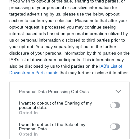
If you wish to opt-out of the sale, sharing to third parties, or
processing of your personal or sensitive information for
targeted advertising by us, please use the below opt-out
section to confirm your selection. Please note that after your
opt-out request is processed you may continue seeing
interest-based ads based on personal information utilized by
us or personal information disclosed to third parties prior to
your opt-out. You may separately opt-out of the further
disclosure of your personal information by third parties on the
IAB’s list of downstream participants. This information may
also be disclosed by us to third parties on the
IAB’s List of
Downstream Participants
that may further disclose it to other
Koncerti i Kanye West
Vëllezërit Prifti
third parties.
shkakton përplasje me
kundërshtojnë kufirin për
kalendarin e Champions
muzikën: “O Rama, kaq
Personal Data Processing Opt Outs
League në Kazakistan
shumë do ta shpopullosh
I want to opt-out of the Sharing of my
vendin? Keq e më keq!”
personal data.
Opted In
I want to opt-out of the Sale of my
Personal Data.
Opted In