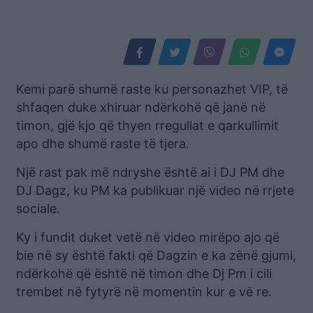
Kemi parë shumë raste ku personazhet VIP, të
shfaqen duke xhiruar ndërkohë që janë në
timon, gjë kjo që thyen rregullat e qarkullimit
apo dhe shumë raste të tjera.
Një rast pak më ndryshe është ai i DJ PM dhe
DJ Dagz, ku PM ka publikuar një video në rrjete
sociale.
Ky i fundit duket vetë në video mirëpo ajo që
bie në sy është fakti që Dagzin e ka zënë gjumi,
ndërkohë që është në timon dhe Dj Pm i cili
trembet në fytyrë në momentin kur e vë re.