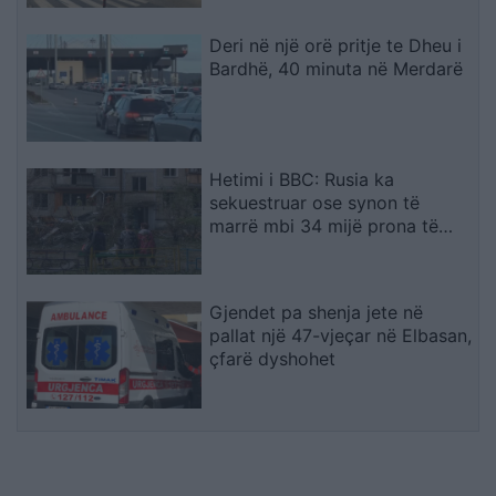
Deri në një orë pritje te Dheu i
Bardhë, 40 minuta në Merdarë
Hetimi i BBC: Rusia ka
sekuestruar ose synon të
marrë mbi 34 mijë prona të
ukrainasve në zonat e
pushtuara
Gjendet pa shenja jete në
pallat një 47-vjeçar në Elbasan,
çfarë dyshohet