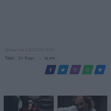
Shtuar
më
2.07.2024 19:51
Tags:
,
DJ Dagz
dj pm