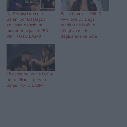
DJ PM nisi flirtin me
Bashkëpunimi i Fifit, DJ
Sarën, por DJ Dagz i
PM-i dhe DJ Dagz
zbulohet e dashura
renditet në listën e
moderatore jashtë “BB
këngëve më të
VIP” (FOTO LAJM)
dëgjuarave në botë
Të gjithë po urojnë Dj PM
për ditëlindje, përveç
Sarës (FOTO LAJM)