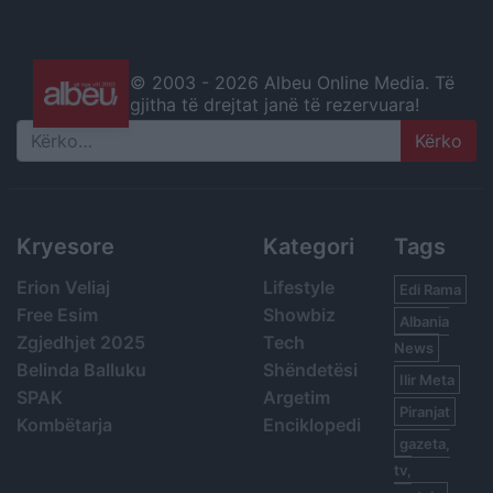
© 2003 -
2026 Albeu Online Media. Të
gjitha të drejtat janë të rezervuara!
Search
Kryesore
Kategori
Tags
Erion Veliaj
Lifestyle
Edi Rama
Free Esim
Showbiz
Albania
Zgjedhjet 2025
Tech
News
Belinda Balluku
Shëndetësi
Ilir Meta
SPAK
Argetim
Piranjat
Kombëtarja
Enciklopedi
gazeta,
tv,