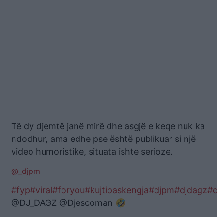
Të dy djemtë janë mirë dhe asgjë e keqe nuk ka
ndodhur, ama edhe pse është publikuar si një
video humoristike, situata ishte serioze.
@_djpm
#fyp
#viral
#foryou
#kujtipaskengja
#djpm
#djdagz
#d
@DJ_DAGZ @Djescoman 🤣