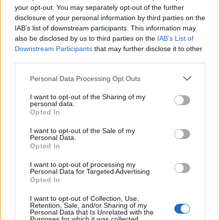
your opt-out. You may separately opt-out of the further
disclosure of your personal information by third parties on the
IAB’s list of downstream participants. This information may
also be disclosed by us to third parties on the
IAB’s List of
Mateo poston foto,
Fluks i lartë në Pediatrinë
Downstream Participants
that may further disclose it to other
komenti i Brikenës merr
e Vlorës, 70-80 vizita dhe
third parties.
gjithë vëmendjen
35 shtrime çdo ditë
Personal Data Processing Opt Outs
I want to opt-out of the Sharing of my
personal data.
Opted In
I want to opt-out of the Sale of my
Personal Data.
Opted In
Ariana Grande sqaron
Verë dhe Portokalle”
I want to opt-out of processing my
tërheqjen e përkohshme
mbërrin në Elbasan,
Personal Data for Targeted Advertising.
nga jeta publike: E
qindra qytetarë shijojnë
Opted In
planifikoja prej kohësh
humorin e trupës
I want to opt-out of Collection, Use,
të fundit
Retention, Sale, and/or Sharing of my
Personal Data that Is Unrelated with the
Purposes for which it was collected.