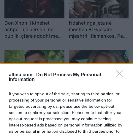
Don Xhoni i kthehet
Ndahet nga jeta në
ashpër një personi në
moshën 81-vjeçare
publik, çfarë ndodhi me
mjeshtri i flamenkos, Pepe
reperin?
Habichuela
albeu.com -
Do Not Process My Personal
Information
Miri rrëfen si ka ndryshuar
“A nuk po blen më
If you wish to opt-out of the sale, sharing to third parties, or
jeta e familjes së tij pas
klikime”, Elijona Binakaj i
processing of your personal or sensitive information for
daljes nga Big Brother
përgjigjet ndjekësit në
targeted advertising by us, please use the below opt-out
mënyrë ironike
section to confirm your selection. Please note that after your
opt-out request is processed you may continue seeing
interest-based ads based on personal information utilized by
us or personal information disclosed to third parties prior to