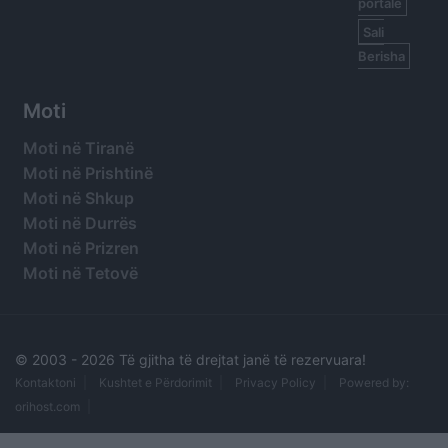
portale
Sali
Berisha
Moti
Moti në Tiranë
Moti në Prishtinë
Moti në Shkup
Moti në Durrës
Moti në Prizren
Moti në Tetovë
© 2003 -
2026 Të gjitha të drejtat janë të rezervuara!
Kontaktoni
Kushtet e Përdorimit
Privacy Policy
Powered by:
orihost.com