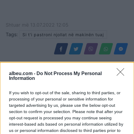
Shtuar
më
13.07.2022 12:05
Tags:
Si t'i pastroni njollat në makinën tuaj
albeu.com -
Do Not Process My Personal
Information
If you wish to opt-out of the sale, sharing to third parties, or
processing of your personal or sensitive information for
targeted advertising by us, please use the below opt-out
section to confirm your selection. Please note that after your
opt-out request is processed you may continue seeing
Si e ul stresin Bill Gates?
Dera e dhomës së fëmijës,
interest-based ads based on personal information utilized by
Dy ritualet e mbrëmjes që
e hapur apo e mbyllur? Ja
us or personal information disclosed to third parties prior to