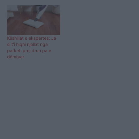
Këshillat e ekspertes: Ja
si t’i hiqni njollat nga
parketi prej druri pa e
dëmtuar