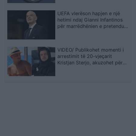
UEFA vlerëson hapjen e një
hetimi ndaj Gianni Infantinos
për marrëdhënien e pretenduar
dhe pagesën gjashtëshifrore
VIDEO/ Publikohet momenti i
arrestimit të 20-vjeçarit
Kristjan Sterjo, akuzohet për
vrasjen e Joan Zukos