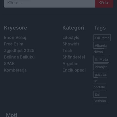
Search
Kryesore
Kategori
Tags
Erion Veliaj
Lifestyle
Edi Rama
Free Esim
Showbiz
Albania
Zgjedhjet 2025
Tech
News
Belinda Balluku
Shëndetësi
Ilir Meta
SPAK
Argetim
Piranjat
Kombëtarja
Enciklopedi
gazeta,
tv,
portale
Sali
Berisha
Moti