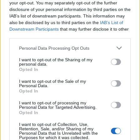
nuk kërkojnë asnjë
çfarë thonë psikologët
your opt-out. You may separately opt-out of the further
shpenzim
disclosure of your personal information by third parties on the
IAB’s list of downstream participants. This information may
also be disclosed by us to third parties on the
IAB’s List of
Downstream Participants
that may further disclose it to other
third parties.
Personal Data Processing Opt Outs
Horoskopi 9 Gusht 2026/
Çfarë përfitimesh mund të
I want to opt-out of the Sharing of my
personal data.
Çfarë kanë rezervuar yjet
sjellin fistekët për
Opted In
për secilën shenjë?
shëndetin?
I want to opt-out of the Sale of my
Personal Data.
Opted In
I want to opt-out of processing my
Personal Data for Targeted Advertising.
Opted In
I want to opt-out of Collection, Use,
Retention, Sale, and/or Sharing of my
Analiza e re evidenton
Alec dhe Hilaria Baldwin:
Personal Data that Is Unrelated with the
lidhje mes konsumit të
shtatë fëmijë, sprova të
Purposes for which it was collected.