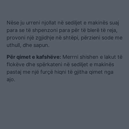
Nëse ju urreni njollat në sediljet e makinës suaj
para se të shpenzoni para për të blerë të reja,
provoni një zgjidhje në shtëpi, përzieni sode me
uthull, dhe sapun.
Për qimet e kafshëve:
Merrni shishen e lakut të
flokëve dhe spërkateni në sediljet e makinës
pastaj me një furçë hiqni të gjitha qimet nga
ajo.