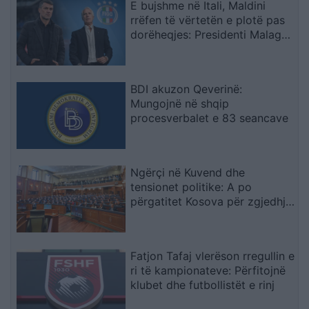
E bujshme në Itali, Maldini
rrëfen të vërtetën e plotë pas
dorëheqjes: Presidenti Malago
na tha mos prekni…
BDI akuzon Qeverinë:
Mungojnë në shqip
procesverbalet e 83 seancave
Ngërçi në Kuvend dhe
tensionet politike: A po
përgatitet Kosova për zgjedhje
të tjera?
Fatjon Tafaj vlerëson rregullin e
ri të kampionateve: Përfitojnë
klubet dhe futbollistët e rinj