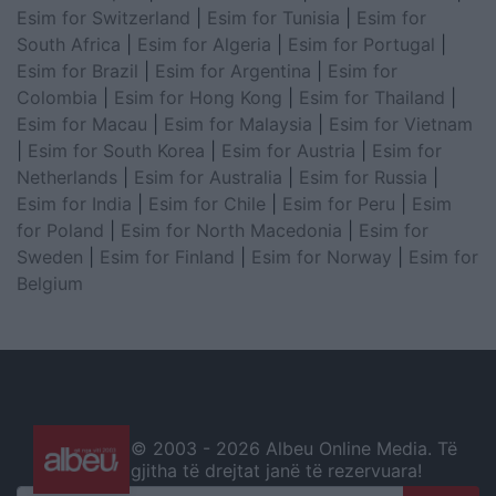
Esim for Switzerland
|
Esim for Tunisia
|
Esim for
South Africa
|
Esim for Algeria
|
Esim for Portugal
|
Esim for Brazil
|
Esim for Argentina
|
Esim for
Colombia
|
Esim for Hong Kong
|
Esim for Thailand
|
Esim for Macau
|
Esim for Malaysia
|
Esim for Vietnam
|
Esim for South Korea
|
Esim for Austria
|
Esim for
Netherlands
|
Esim for Australia
|
Esim for Russia
|
Esim for India
|
Esim for Chile
|
Esim for Peru
|
Esim
for Poland
|
Esim for North Macedonia
|
Esim for
Sweden
|
Esim for Finland
|
Esim for Norway
|
Esim for
Belgium
© 2003 -
2026 Albeu Online Media. Të
gjitha të drejtat janë të rezervuara!