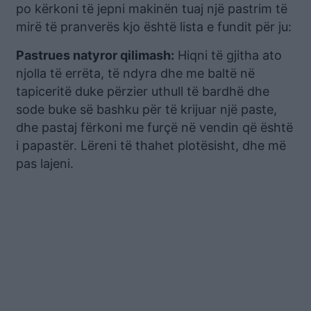
po kërkoni të jepni makinën tuaj një pastrim të
mirë të pranverës kjo është lista e fundit për ju:
Pastrues natyror qilimash:
Hiqni të gjitha ato
njolla të errëta, të ndyra dhe me baltë në
tapiceritë duke përzier uthull të bardhë dhe
sode buke së bashku për të krijuar një paste,
dhe pastaj fërkoni me furçë në vendin që është
i papastër. Lëreni të thahet plotësisht, dhe më
pas lajeni.