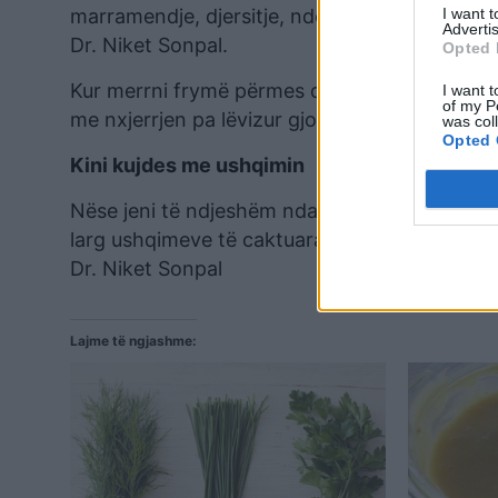
marramendje, djersitje, ndezje dhe ndjenjë d
I want 
Advertis
Dr. Niket Sonpal.
Opted 
Kur merrni frymë përmes diafragmës, e lini ba
I want t
of my P
me nxjerrjen pa lëvizur gjoksin.
was col
Opted 
Kini kujdes me ushqimin
Nëse jeni të ndjeshëm ndaj qumështit, mund të
larg ushqimeve të caktuara për të cilat e dini
Dr. Niket Sonpal
Lajme të ngjashme: