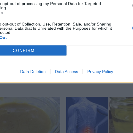
obësie, janë shumë të ngjashme me ato të ankthit,” th
to opt-out of processing my Personal Data for Targeted
ing.
In
rkun tuaj të mbushet me ajër ndërsa thithni dhe drej
o opt-out of Collection, Use, Retention, Sale, and/or Sharing
ersonal Data that Is Unrelated with the Purposes for which it
lected.
Out
CONFIRM
 jetë mirë t’i shmangni ato para udhëtimit tuaj. “Që
 se ka të ngjarë të shqetësojnë stomakun tuaj,” paral
Data Deletion
Data Access
Privacy Policy