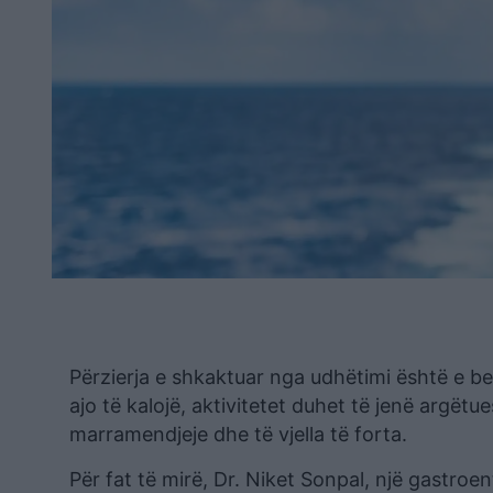
Përzierja e shkaktuar nga udhëtimi është e b
ajo të kalojë, aktivitetet duhet të jenë argë
marramendjeje dhe të vjella të forta.
Për fat të mirë, Dr. Niket Sonpal, një gastroen