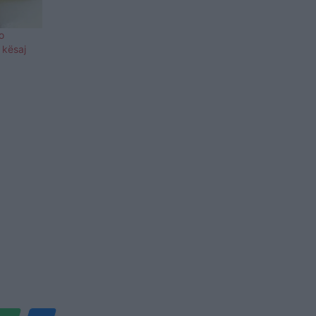
o
 kësaj