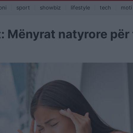
oni
sport
showbiz
lifestyle
tech
moti
t: Mënyrat natyrore për 