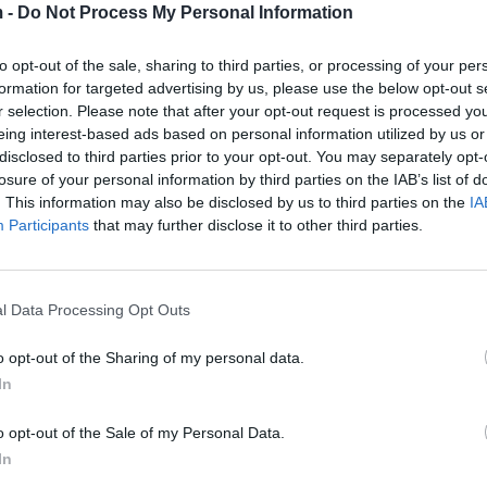
 -
Do Not Process My Personal Information
j se jeni duke lëvizur shumë, një gjë që ju ndihmon ë
 krahu i një aeroplani. Nëse merrni një autobus, aero
to opt-out of the sale, sharing to third parties, or processing of your per
formation for targeted advertising by us, please use the below opt-out s
rpiquni të kapni sediljen e pasagjerit para.
r selection. Please note that after your opt-out request is processed y
eing interest-based ads based on personal information utilized by us or
izje në sediljen e pasme që e bën horizontin të duket
disclosed to third parties prior to your opt-out. You may separately opt-
në të përzierje pikërisht sepse janë vazhdimisht në 
losure of your personal information by third parties on the IAB’s list of
është i sinkronizuar me veshët e tyre,” thotë ai.
. This information may also be disclosed by us to third parties on the
IA
Participants
that may further disclose it to other third parties.
xoni ndërsa jeni në makinë ose shikoni personazhet e 
l Data Processing Opt Outs
bëjë të ndiheni edhe më të lëvizshëm.
atën, atëherë preferoni të bëni diçka tjetër gjatë ud
o opt-out of the Sharing of my personal data.
In
o opt-out of the Sale of my Personal Data.
dhe duke marrë frymë të ngadalta, të thella, diafrag
In
më të zakonshme të nauzeve të udhëtimit, të tilla si