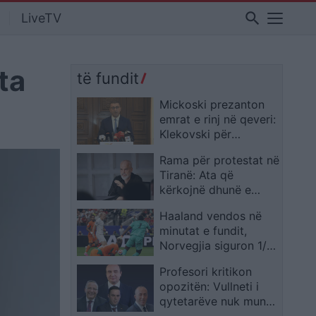
search
LiveTV
ta
të fundit
Mickoski prezanton
emrat e rinj në qeveri:
Klekovski për
Shëndetësinë,
Rama për protestat në
Vellkovski për MPPS-
Tiranë: Ata që
në
kërkojnë dhunë e
pisllëk do të
Haaland vendos në
dështojnë
minutat e fundit,
Norvegjia siguron 1/8
dhe sfidon Brazilin
Profesori kritikon
opozitën: Vullneti i
qytetarëve nuk mund
të anashkalohet