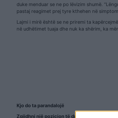
duke menduar se ne po lëvizim shumë. “Lëngu 
pastaj reagimet prej tyre kthehen në simptom
Lajmi i mirë është se ne priremi ta kapërcejmë
në udhëtimet tuaja dhe nuk ka shërim, ka mën
Kjo do ta parandalojë
Zgjidhni një pozicion të dritares ose uluni p