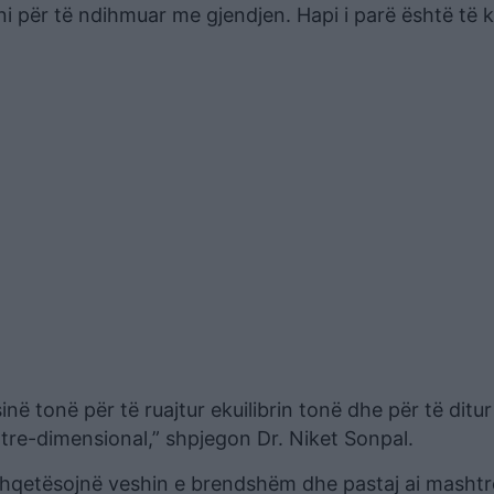
ni për të ndihmuar me gjendjen. Hapi i parë është të 
në tonë për të ruajtur ekuilibrin tonë dhe për të ditur
n tre-dimensional,” shpjegon Dr. Niket Sonpal.
a shqetësojnë veshin e brendshëm dhe pastaj ai mashtr