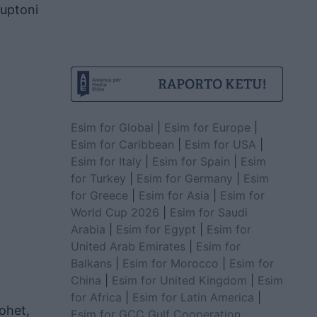
kuptoni
Esim for Global
|
Esim for Europe
|
Esim for Caribbean
|
Esim for USA
|
Esim for Italy
|
Esim for Spain
|
Esim
for Turkey
|
Esim for Germany
|
Esim
for Greece
|
Esim for Asia
|
Esim for
World Cup 2026
|
Esim for Saudi
Arabia
|
Esim for Egypt
|
Esim for
United Arab Emirates
|
Esim for
Balkans
|
Esim for Morocco
|
Esim for
China
|
Esim for United Kingdom
|
Esim
for Africa
|
Esim for Latin America
|
ohet,
Esim for GCC Gulf Cooperation