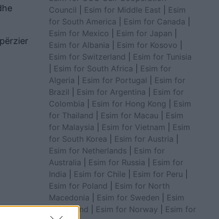
dhe
Council
|
Esim for Middle East
|
Esim
for South America
|
Esim for Canada
|
Esim for Mexico
|
Esim for Japan
|
përzier
Esim for Albania
|
Esim for Kosovo
|
Esim for Switzerland
|
Esim for Tunisia
|
Esim for South Africa
|
Esim for
Algeria
|
Esim for Portugal
|
Esim for
Brazil
|
Esim for Argentina
|
Esim for
Colombia
|
Esim for Hong Kong
|
Esim
for Thailand
|
Esim for Macau
|
Esim
for Malaysia
|
Esim for Vietnam
|
Esim
for South Korea
|
Esim for Austria
|
Esim for Netherlands
|
Esim for
Australia
|
Esim for Russia
|
Esim for
India
|
Esim for Chile
|
Esim for Peru
|
Esim for Poland
|
Esim for North
Macedonia
|
Esim for Sweden
|
Esim
for Finland
|
Esim for Norway
|
Esim for