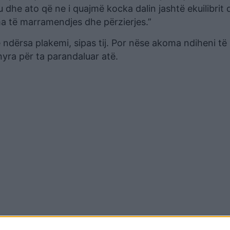
dhe ato që ne i quajmë kocka dalin jashtë ekuilibrit 
a të marramendjes dhe përzierjes.”
 ndërsa plakemi, sipas tij. Por nëse akoma ndiheni të 
yra për ta parandaluar atë.
ërpara