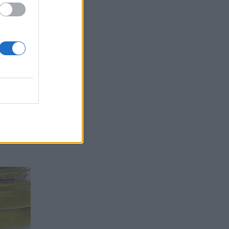
otë
toheni
ndroni
ajmëron