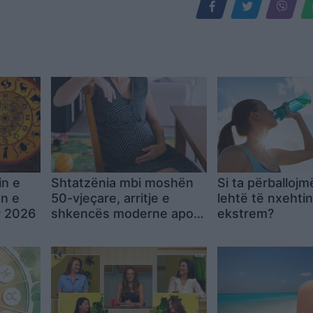
in e
Shtatzënia mbi moshën
Si ta përballoj
ën e
50-vjeçare, arritje e
lehtë të nxehtin
r 2026
shkencës moderne apo
ekstrem?
sfidë për organizmin e
gruas?