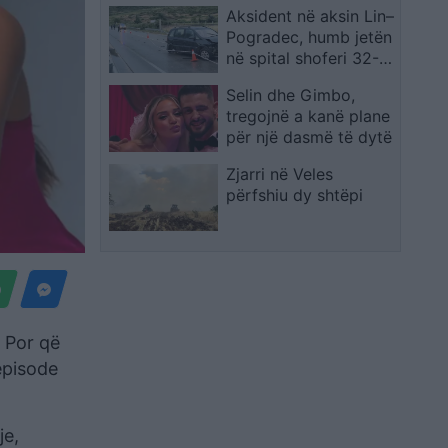
Aksident në aksin Lin–
Pogradec, humb jetën
në spital shoferi 32-
vjeçar
Selin dhe Gimbo,
tregojnë a kanë plane
për një dasmë të dytë
Zjarri në Veles
përfshiu dy shtëpi
 Por që
episode
je,