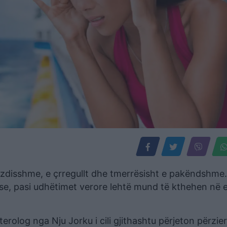
ezdisshme, e çrregullt dhe tmerrësisht e pakëndshme.
tuese, pasi udhëtimet verore lehtë mund të kthehen në 
terolog nga Nju Jorku i cili gjithashtu përjeton përzier