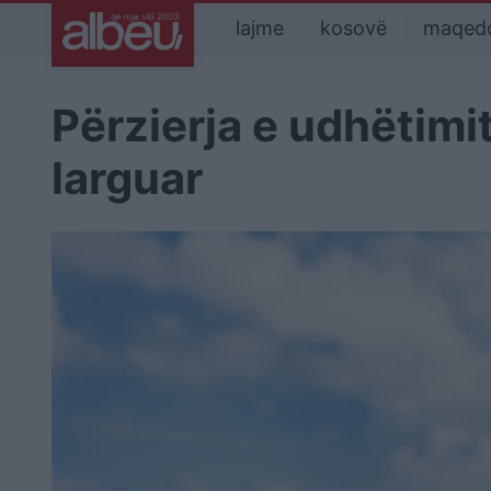
lajme
kosovë
maqed
Përzierja e udhëtimi
larguar