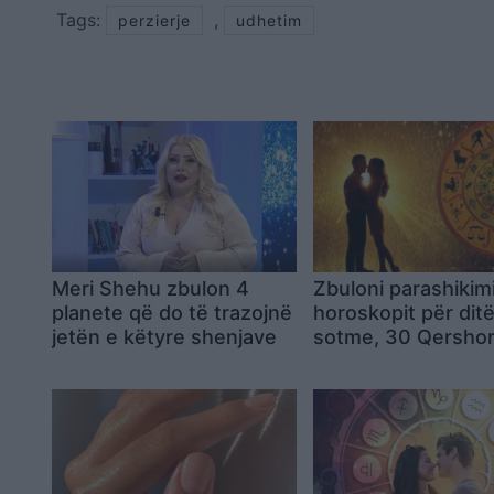
Tags:
,
perzierje
udhetim
Meri Shehu zbulon 4
Zbuloni parashikim
planete që do të trazojnë
horoskopit për dit
jetën e këtyre shenjave
sotme, 30 Qersho