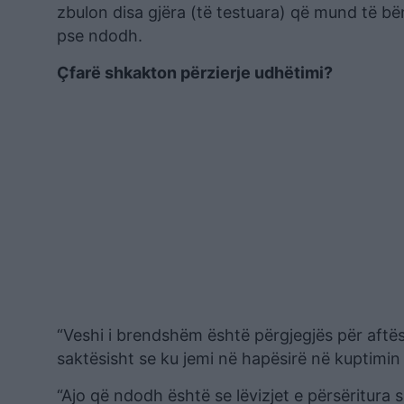
zbulon disa gjëra (të testuara) që mund të bë
pse ndodh.
Çfarë shkakton përzierje udhëtimi?
“Veshi i brendshëm është përgjegjës për aftësi
saktësisht se ku jemi në hapësirë ​​në kuptimi
“Ajo që ndodh është se lëvizjet e përsëritur