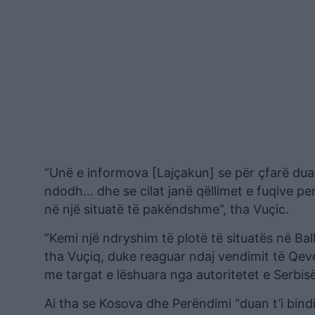
“Unë e informova [Lajçakun] se për çfarë dua 
ndodh… dhe se cilat janë qëllimet e fuqive pe
në një situatë të pakëndshme”, tha Vuçic.
“Kemi një ndryshim të plotë të situatës në Ba
tha Vuçiq, duke reaguar ndaj vendimit të Qeve
me targat e lëshuara nga autoritetet e Serbi
Ai tha se Kosova dhe Perëndimi “duan t’i bind