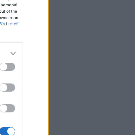
i
Belgium
 personal
out of the
 downstream
B’s List of
he të
os”, tha
 duke
bisë,
dialogun