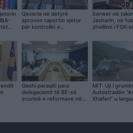
jetorin
Qeveria në detyrë
Serwer në taki
HBA-
aprovon raportin vjetor
Jasharin, në fo
tet
për kontrollin e
zhvillimi i FSK-
brendshëm financiar dhe
rruga drejt NAT
hapjen e “Fondit të
Konfiskimit”
vendit
Gashi paraqiti para
MIT: Uji i grumb
in
delegacionit të BE-së
Autostradën “A
ecurinë e reformave në
Xhaferi” u largu
sistemin prokurorial në
menjëherë pas
kuadër të Planit të Rritjes
ndërhyrjes në t