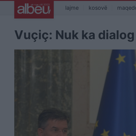
lajme
kosovë
maqed
Vuçiç: Nuk ka dialo