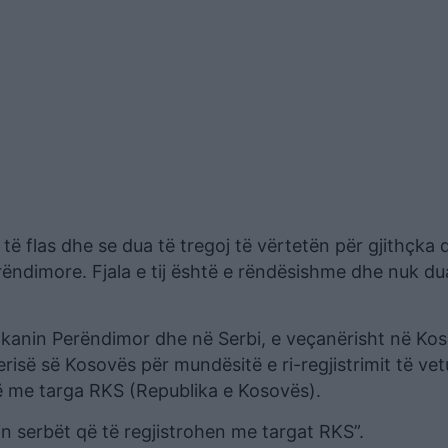
të flas dhe se dua të tregoj të vërtetën për gjithçka 
rëndimore. Fjala e tij është e rëndësishme dhe nuk du
llkanin Perëndimor dhe në Serbi, e veçanërisht në Kos
risë së Kosovës për mundësitë e ri-regjistrimit të ve
së me targa RKS (Republika e Kosovës).
in serbët që të regjistrohen me targat RKS”.