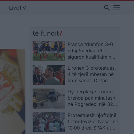
search
LiveTV
të fundit
Franca triumfon 3-0
ndaj Suedisë dhe
siguron kualifikimin
për në raundin e 16-të
Lirohen 3 protestues,
4 të tjerë mbeten në
komisariat; Dritan
Goxhaj: Ishim kordon
Dy përplasje rrugore
mes policisë dhe
brenda pak minutash
qytetarëve, shoqërimi
në Pogradec, një 32-
i paligjshëm
vjeçar humb jetën dhe
Protestuesit njoftojnë
disa persona
tjetër lëvizje: Nesër në
plagosen
10:00 drejt SPAK-ut
me “provën” për Edi