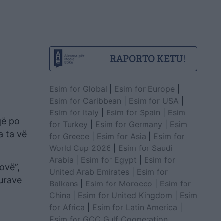
Esim for Global
|
Esim for Europe
|
Esim for Caribbean
|
Esim for USA
|
Esim for Italy
|
Esim for Spain
|
Esim
që po
for Turkey
|
Esim for Germany
|
Esim
a ta vë
for Greece
|
Esim for Asia
|
Esim for
World Cup 2026
|
Esim for Saudi
Arabia
|
Esim for Egypt
|
Esim for
ovë”,
United Arab Emirates
|
Esim for
turave
Balkans
|
Esim for Morocco
|
Esim for
China
|
Esim for United Kingdom
|
Esim
for Africa
|
Esim for Latin America
|
Esim for GCC Gulf Cooperation