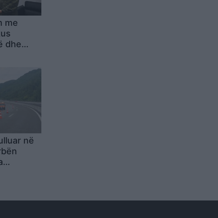
m me
kus
së dhe
O-s
ulluar në
rbën
a
erren