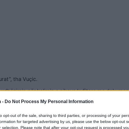
rat”, tha Vuçic.
 udhëzimin për kalimin e pikave kufitare me dokumen
 -
Do Not Process My Personal Information
okumente personale të lëshuara nga autoritetet e Ser
to opt-out of the sale, sharing to third parties, or processing of your per
rin një certifikatë që i zëvendëson ato dokumente.
formation for targeted advertising by us, please use the below opt-out s
r selection. Please note that after your opt-out request is processed y