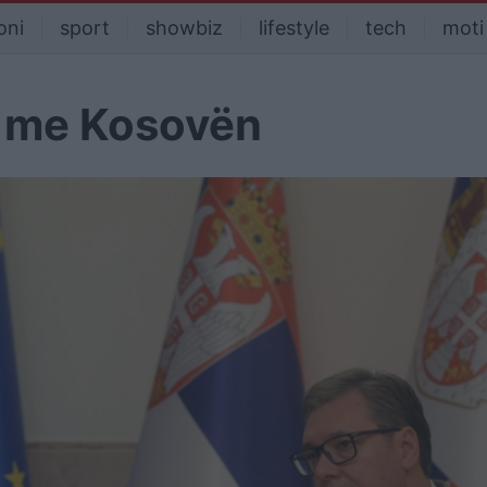
oni
sport
showbiz
lifestyle
tech
moti
g me Kosovën