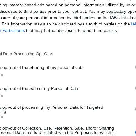
jnë në territorin e Serbisë, marrin një certifikatë që 
eing interest-based ads based on personal information utilized by us or
disclosed to third parties prior to your opt-out. You may separately opt-
losure of your personal information by third parties on the IAB’s list of
eve të Qeverisë së Kosovës do të jetë e matur.
. This information may also be disclosed by us to third parties on the
IA
Participants
that may further disclose it to other third parties.
 por kërkojmë që të mos ua marrin pronat njerëzve d
 për dialog, por, sipas tij, pala kosovare nuk është.
l Data Processing Opt Outs
, por vetëm do që ne të pajtohemi me atë që ajo vend
o opt-out of the Sharing of my personal data.
n e Perëndimit për veprimet e saj.
In
në Kosovë nga data 27 qershor, ku ka thënë se është
o opt-out of the Sale of my Personal Data.
nistrit të Kosovës, Albin Kurti, dhe presidentit të Ser
In
to opt-out of processing my Personal Data for Targeted
ing.
tëm dy herë, por pa bërë ndonjë përparim konkret në 
In
o opt-out of Collection, Use, Retention, Sale, and/or Sharing
ersonal Data that Is Unrelated with the Purposes for which it
ërmjetësimin e Bashkimit Evropian dhe mbështetjen e