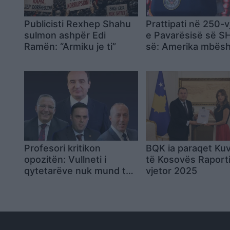
Publicisti Rexhep Shahu
Prattipati në 250-v
sulmon ashpër Edi
e Pavarësisë së S
Ramën: “Armiku je ti”
së: Amerika mbësh
Kosovën
Profesori kritikon
BQK ia paraqet Ku
opozitën: Vullneti i
të Kosovës Raport
qytetarëve nuk mund të
vjetor 2025
anashkalohet