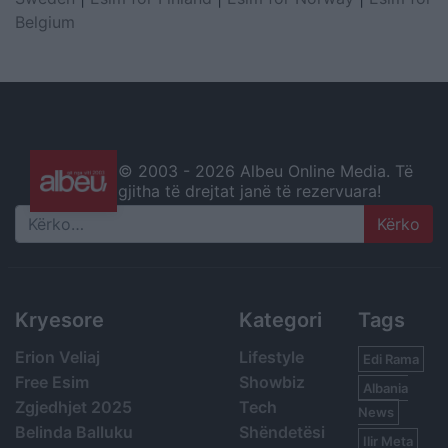
Belgium
© 2003 -
2026 Albeu Online Media. Të
gjitha të drejtat janë të rezervuara!
Search
Kryesore
Kategori
Tags
Erion Veliaj
Lifestyle
Edi Rama
Free Esim
Showbiz
Albania
Zgjedhjet 2025
Tech
News
Belinda Balluku
Shëndetësi
Ilir Meta