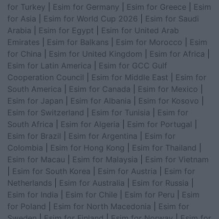
for Turkey
|
Esim for Germany
|
Esim for Greece
|
Esim
for Asia
|
Esim for World Cup 2026
|
Esim for Saudi
Arabia
|
Esim for Egypt
|
Esim for United Arab
Emirates
|
Esim for Balkans
|
Esim for Morocco
|
Esim
for China
|
Esim for United Kingdom
|
Esim for Africa
|
Esim for Latin America
|
Esim for GCC Gulf
Cooperation Council
|
Esim for Middle East
|
Esim for
South America
|
Esim for Canada
|
Esim for Mexico
|
Esim for Japan
|
Esim for Albania
|
Esim for Kosovo
|
Esim for Switzerland
|
Esim for Tunisia
|
Esim for
South Africa
|
Esim for Algeria
|
Esim for Portugal
|
Esim for Brazil
|
Esim for Argentina
|
Esim for
Colombia
|
Esim for Hong Kong
|
Esim for Thailand
|
Esim for Macau
|
Esim for Malaysia
|
Esim for Vietnam
|
Esim for South Korea
|
Esim for Austria
|
Esim for
Netherlands
|
Esim for Australia
|
Esim for Russia
|
Esim for India
|
Esim for Chile
|
Esim for Peru
|
Esim
for Poland
|
Esim for North Macedonia
|
Esim for
Sweden
|
Esim for Finland
|
Esim for Norway
|
Esim for