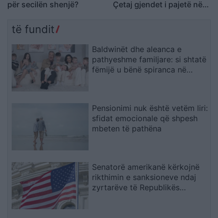
për secilën shenjë?
Çetaj gjendet i pajetë në
Pejë
të fundit
Baldwinët dhe aleanca e
pathyeshme familjare: si shtatë
fëmijë u bënë spiranca në
stuhinë më të fortë
Pensionimi nuk është vetëm liri:
sfidat emocionale që shpesh
mbeten të pathëna
Senatorë amerikanë kërkojnë
rikthimin e sanksioneve ndaj
zyrtarëve të Republikës
Sërpska