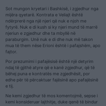
Sot mungon kryetari i Bashkisë, i zgjedhur nga
mijëra qyetarë. Kontrata e Veliajt është
ndërprerë nga një njeri që nuk e njoh me
fytyrë. Nuk e di kush si ky njeri mund të marrë
njeriun e zgjedhur dhe ta mbyllë në
paraburgim. Unë nuk e di dhe nuk më takon
mua të them nëse Erioni është i pafajshëm, apo
fajtor.
Por prezumimi i pafajësisë është një detyrim
ndaj të gjithë atyre që e kanë zgjedhur, që të
bëhej puna e kontratës me zgjedhësit, por
edhe për të përcaktuar fajësinë apo pafajësinë
e tij.
Ne kemi zgjedhur të mos komentojmë, sepse i
kemi konsideruar lajthitje, duke qenë të bindur