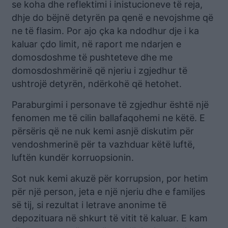
se koha dhe reflektimi i inistucioneve të reja,
dhje do bëjnë detyrën pa qenë e nevojshme që
ne të flasim. Por ajo çka ka ndodhur dje i ka
kaluar çdo limit, në raport me ndarjen e
domosdoshme të pushteteve dhe me
domosdoshmërinë që njeriu i zgjedhur të
ushtrojë detyrën, ndërkohë që hetohet.
Paraburgimi i personave të zgjedhur është një
fenomen me të cilin ballafaqohemi ne këtë. E
përsëris që ne nuk kemi asnjë diskutim për
vendoshmerinë për ta vazhduar këtë luftë,
luftën kundër korruopsionin.
Sot nuk kemi akuzë për korrupsion, por hetim
për një person, jeta e një njeriu dhe e familjes
së tij, si rezultat i letrave anonime të
depozituara në shkurt të vitit të kaluar. E kam