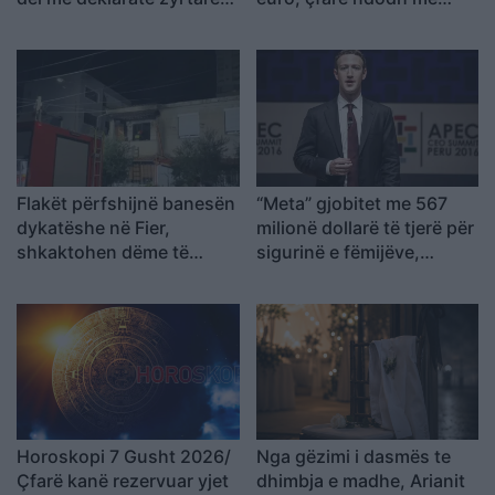
Model transparent
monedhat e tjera
Flakët përfshijnë banesën
“Meta” gjobitet me 567
dykatëshe në Fier,
milionë dollarë të tjerë për
shkaktohen dëme të
sigurinë e fëmijëve,
konsiderueshme
kompania: Do ta apelojmë
Horoskopi 7 Gusht 2026/
Nga gëzimi i dasmës te
Çfarë kanë rezervuar yjet
dhimbja e madhe, Arianit