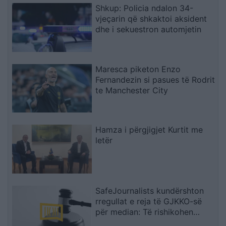
Shkup: Policia ndalon 34-
vjeçarin që shkaktoi aksident
dhe i sekuestron automjetin
Maresca piketon Enzo
Fernandezin si pasues të Rodrit
te Manchester City
Hamza i përgjigjet Kurtit me
letër
SafeJournalists kundërshton
rregullat e reja të GJKKO-së
për median: Të rishikohen
kufizimet ndaj gazetarëve dhe