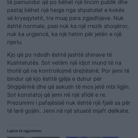
të pamundur që po bëhet një lincim publik dhe
pastaj bëhet një heqje nga shpatullat e kokës
së kryeqytetit, tre muaj para zgjedhjeve. Nuk
është normale, pasi nuk ka një rrezik shoqëror,
nuk ka urgjencë, ka një hetim për jetën e një
njeriu.
Kjo që po ndodh është jashtë shinave të
Kushtetutës. Sot vetëm një idjot mund të na
thotë që ne kontrollojmë drejtësinë. Por jemi të
bindur që kjo është gjëja e duhur për
Shqipërinë dhe që askush të mos jetë mbi ligjin.
Sot konstatoj që jemi në një sfidë e re.
Prezumimi i pafajësisë nuk është një fjalë sa për
të larë gojën. Jemi në një situatë mjaft delikate.
Lajme të ngjashme: