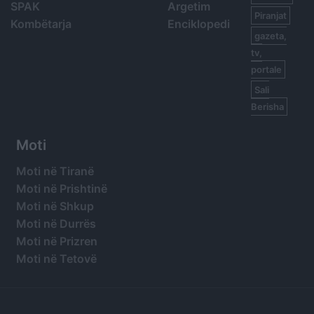
SPAK
Argetim
Piranjat
Kombëtarja
Enciklopedi
gazeta,
tv,
portale
Sali
Berisha
Moti
Moti në Tiranë
Moti në Prishtinë
Moti në Shkup
Moti në Durrës
Moti në Prizren
Moti në Tetovë