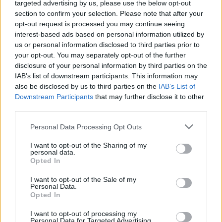
targeted advertising by us, please use the below opt-out
section to confirm your selection. Please note that after your
opt-out request is processed you may continue seeing
interest-based ads based on personal information utilized by
us or personal information disclosed to third parties prior to
your opt-out. You may separately opt-out of the further
disclosure of your personal information by third parties on the
IAB’s list of downstream participants. This information may
also be disclosed by us to third parties on the
IAB’s List of
Downstream Participants
that may further disclose it to other
third parties.
Personal Data Processing Opt Outs
I want to opt-out of the Sharing of my
Shtuar
më
11.02.2025 20:33
personal data.
Opted In
Tags:
,
rama
veliaj
I want to opt-out of the Sale of my
Personal Data.
Opted In
I want to opt-out of processing my
Personal Data for Targeted Advertising.