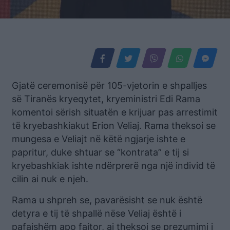
Gjatë ceremonisë për 105-vjetorin e shpalljes
së Tiranës kryeqytet, kryeministri Edi Rama
komentoi sërish situatën e krijuar pas arrestimit
të kryebashkiakut Erion Veliaj. Rama theksoi se
mungesa e Veliajt në këtë ngjarje ishte e
papritur, duke shtuar se “kontrata” e tij si
kryebashkiak ishte ndërprerë nga një individ të
cilin ai nuk e njeh.
Rama u shpreh se, pavarësisht se nuk është
detyra e tij të shpallë nëse Veliaj është i
pafajshëm apo fajtor, ai theksoi se prezumimi i