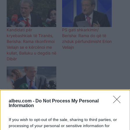
Kandidati për
PS gati shkarkimin/
kryebashkiak të Tiranës,
Berisha: Rama do që të
Berisha: Rama rikonfirmoi
zhduk përfundimisht Erion
Veliajn se e kërcënoi me
Veliajn
kullat, Balluku u degdis në
Dibër
GJK riktheu Veliajn në
albeu.com -
Do Not Process My Personal
detyrë, Berisha: Rama
Information
është rrëzuar me këtë
vendim
If you wish to opt-out of the sale, sharing to third parties, or
processing of your personal or sensitive information for