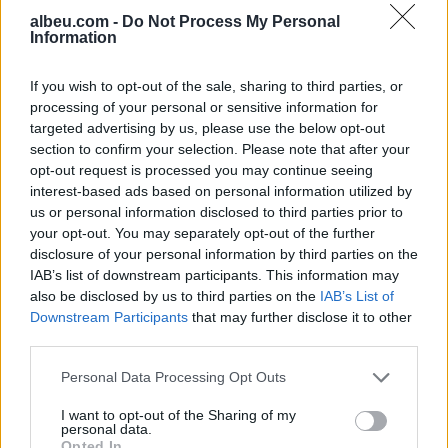
takimin me Vuçiçin: Kievi
kontroll pas ndërhyrjes në
albeu.com -
Do Not Process My Personal
synon ta largojë Serbinë
terrene të vështira
Information
nga kampi rus
If you wish to opt-out of the sale, sharing to third parties, or
processing of your personal or sensitive information for
targeted advertising by us, please use the below opt-out
section to confirm your selection. Please note that after your
opt-out request is processed you may continue seeing
interest-based ads based on personal information utilized by
Video/ Kamioni e përplas
SHBA: Bisedimet Oman-
us or personal information disclosed to third parties prior to
dhe e tërheq zvarrë 12-
Iran po avancojnë,
your opt-out. You may separately opt-out of the further
vjeçarin që po kthehej nga
marrëveshja për lundrimin
disclosure of your personal information by third parties on the
IAB’s list of downstream participants. This information may
shkolla, i mituri shpëton
në Hormuz pritet së
also be disclosed by us to third parties on the
IAB’s List of
mrekullisht
shpejti
Downstream Participants
that may further disclose it to other
third parties.
Personal Data Processing Opt Outs
I want to opt-out of the Sharing of my
personal data.
Dita e tetë e protestës në
Përfundon protesta e 69-
Opted In