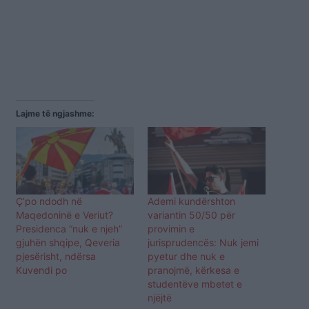
Lajme të ngjashme:
Ç’po ndodh në
Ademi kundërshton
Maqedoninë e Veriut?
variantin 50/50 për
Presidenca “nuk e njeh”
provimin e
gjuhën shqipe, Qeveria
jurisprudencës: Nuk jemi
pjesërisht, ndërsa
pyetur dhe nuk e
Kuvendi po
pranojmë, kërkesa e
studentëve mbetet e
njëjtë