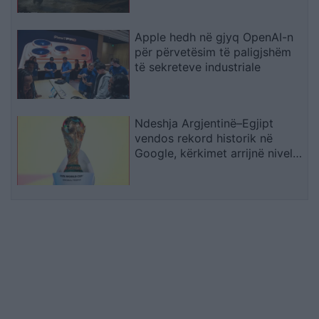
Natyrore
Apple hedh në gjyq OpenAI-n
për përvetësim të paligjshëm
të sekreteve industriale
Ndeshja Argjentinë–Egjipt
vendos rekord historik në
Google, kërkimet arrijnë nivele
të papara