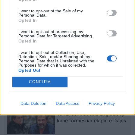
Divjakë, banorët
të kundër kryeministrit,
refuzojnë bashkimin me
thirrje për burgosjen e
I want to opt-out of the Sale of my
Personal Data.
Lushnjen
Ramës dhe Berishës:
Opted In
“Nesër do të jemi më
shumë, nuk ndalemi”
I want to opt-out of processing my
Personal Data for Targeted Advertising.
Opted In
I want to opt-out of Collection, Use,
Retention, Sale, and/or Sharing of my
Personal Data that Is Unrelated with the
Purposes for which it was collected.
Flakët përfshijnë një
Përplasje për emigrantët
Opted Out
banesë në Shkodër,
në Ceuta, Spanja rikthen
zjarrfikësit vënë situatën
kontrollet kufitare ndaj
CONFIRM
nën kontroll
udhëtarëve nga Italia
të fundit
Data Deletion
Data Access
Privacy Policy
Dinamo rindërtohet gjatë
verës, afrimet dhe largimet që
kanë formësuar ekipin e Dajës