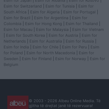
Esim for Japan
|
Esim for Albania
|
Esim for Kosovo
|
Esim for Switzerland
|
Esim for Tunisia
|
Esim for
South Africa
|
Esim for Algeria
|
Esim for Portugal
|
Esim for Brazil
|
Esim for Argentina
|
Esim for
Colombia
|
Esim for Hong Kong
|
Esim for Thailand
|
Esim for Macau
|
Esim for Malaysia
|
Esim for Vietnam
|
Esim for South Korea
|
Esim for Austria
|
Esim for
Netherlands
|
Esim for Australia
|
Esim for Russia
|
Esim for India
|
Esim for Chile
|
Esim for Peru
|
Esim
for Poland
|
Esim for North Macedonia
|
Esim for
Sweden
|
Esim for Finland
|
Esim for Norway
|
Esim for
Belgium
© 2003 -
2026 Albeu Online Media. Të
gjitha të drejtat janë të rezervuara!