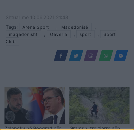
Shtuar
më
10.06.2021 21:43
Tags:
,
,
Arena Sport
Maqedonisë
,
,
,
maqedonisht
Qeveria
sport
Sport
Club
Zelensky në Beograd për
Gramsh, tre zjarre nën