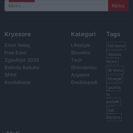
Search
Kryesore
Kategori
Tags
Erion Veliaj
Lifestyle
Edi Rama
Free Esim
Showbiz
Albania
Zgjedhjet 2025
Tech
News
Belinda Balluku
Shëndetësi
Ilir Meta
SPAK
Argetim
Piranjat
Kombëtarja
Enciklopedi
gazeta,
tv,
portale
Sali
Berisha