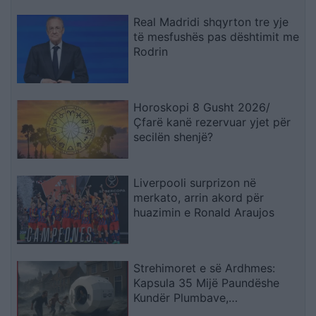
Real Madridi shqyrton tre yje
të mesfushës pas dështimit me
Rodrin
Horoskopi 8 Gusht 2026/
Çfarë kanë rezervuar yjet për
secilën shenjë?
Liverpooli surprizon në
merkato, arrin akord për
huazimin e Ronald Araujos
Strehimoret e së Ardhmes:
Kapsula 35 Mijë Paundëshe
Kundër Plumbave,
Shpërthimeve dhe Fatkeqësive