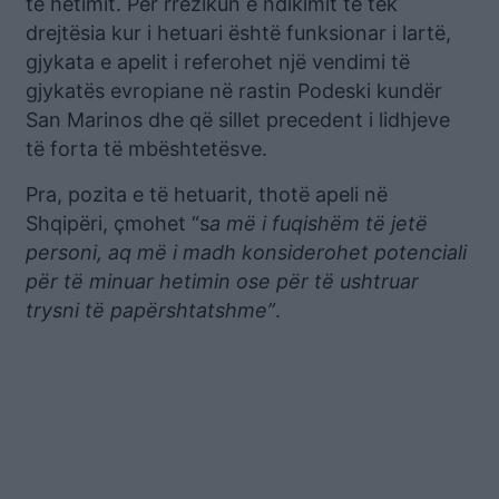
të hetimit. Për rrezikun e ndikimit të tek
drejtësia kur i hetuari është funksionar i lartë,
gjykata e apelit i referohet një vendimi të
gjykatës evropiane në rastin Podeski kundër
San Marinos dhe që sillet precedent i lidhjeve
të forta të mbështetësve.
Pra, pozita e të hetuarit, thotë apeli në
Shqipëri, çmohet “s
a më i fuqishëm të jetë
personi, aq më i madh konsiderohet potenciali
për të minuar hetimin ose për të ushtruar
trysni të papërshtatshme”
.