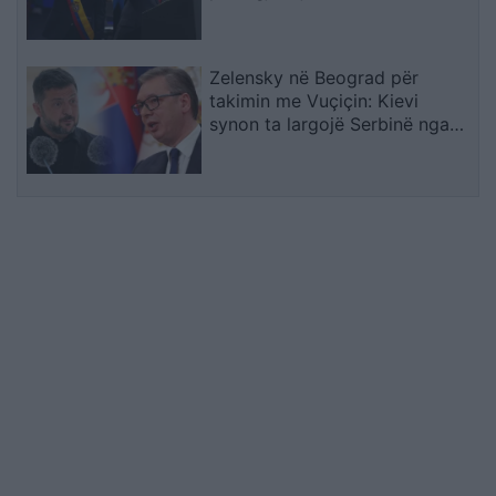
la Esprielës
Zelensky në Beograd për
takimin me Vuçiçin: Kievi
synon ta largojë Serbinë nga
kampi rus