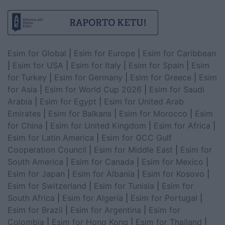
Esim for Global
|
Esim for Europe
|
Esim for Caribbean
|
Esim for USA
|
Esim for Italy
|
Esim for Spain
|
Esim
for Turkey
|
Esim for Germany
|
Esim for Greece
|
Esim
for Asia
|
Esim for World Cup 2026
|
Esim for Saudi
Arabia
|
Esim for Egypt
|
Esim for United Arab
Emirates
|
Esim for Balkans
|
Esim for Morocco
|
Esim
for China
|
Esim for United Kingdom
|
Esim for Africa
|
Esim for Latin America
|
Esim for GCC Gulf
Cooperation Council
|
Esim for Middle East
|
Esim for
South America
|
Esim for Canada
|
Esim for Mexico
|
Esim for Japan
|
Esim for Albania
|
Esim for Kosovo
|
Esim for Switzerland
|
Esim for Tunisia
|
Esim for
South Africa
|
Esim for Algeria
|
Esim for Portugal
|
Esim for Brazil
|
Esim for Argentina
|
Esim for
Colombia
|
Esim for Hong Kong
|
Esim for Thailand
|