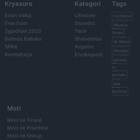
Kryesore
Kategori
Tags
Erion Veliaj
Lifestyle
Edi Rama
Free Esim
Showbiz
Albania
Zgjedhjet 2025
Tech
News
Belinda Balluku
Shëndetësi
Ilir Meta
SPAK
Argetim
Piranjat
Kombëtarja
Enciklopedi
gazeta,
tv,
portale
Sali
Berisha
Moti
Moti në Tiranë
Moti në Prishtinë
Moti në Shkup