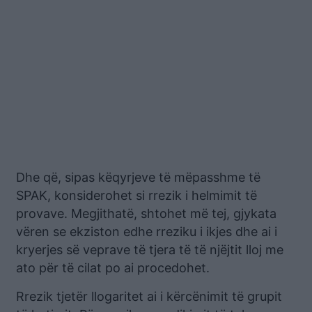
Dhe që, sipas këqyrjeve të mëpasshme të
SPAK, konsiderohet si rrezik i helmimit të
provave. Megjithatë, shtohet më tej, gjykata
vëren se ekziston edhe rreziku i ikjes dhe ai i
kryerjes së veprave të tjera të të njëjtit lloj me
ato për të cilat po ai procedohet.
Rrezik tjetër llogaritet ai i kërcënimit të grupit