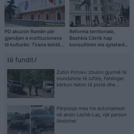
bashkimi
PD akuzon Ramën për
Reforma territoriale,
gjendjen e institucioneve
Bashkia Cërrik hap
të kulturës: Tirana është
konsultimin me qytetarët,
pa Muze, Galeri, Teatër
Doka: Vendimmarrja të
dhe Cirk Kombëtar
udhëhiqet nga nevojat e
të fundit
komunitetit
Zubin Potoku zbulon gjurmë të
mundshme të luftës, Fehlinger
kërkon hetim të plotë dhe
presion ndaj Serbisë
Përplasje mes tre automjetesh
në aksin Lezhë-Laç, një person
lëndohet