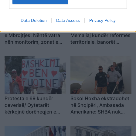
Data Deletion
Data Access
Privacy Policy
Zjarret në vend, Ministria
Protesta e dytë në
e Mbrojtjes: Nëntë vatra
Memaliaj kundër reformës
nën monitorim, zonat e
territoriale, banorët
banuara jashtë rrezikut
refuzojnë bashkimin me
Tepelenën
Protesta e 69 kundër
Sokol Hoxha ekstradohet
qeverisë/ Qytetarët
në Shqipëri, Ambasada
kërkojnë dorëheqjen e
Amerikane: SHBA nuk
Ramës, nis grumbullimi në
është strehë për
sheshin “Skënderbej”:
kriminelët që abuzojnë me
Fuqia qëndron te
sistemin e emigracionit