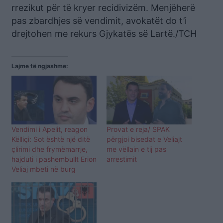
rrezikut për të kryer recidivizëm. Menjëherë
pas zbardhjes së vendimit, avokatët do t’i
drejtohen me rekurs Gjykatës së Lartë./TCH
Lajme të ngjashme:
Vendimi i Apelit, reagon
Provat e reja/ SPAK
Këlliçi: Sot është një ditë
përgjoi bisedat e Veliajt
çlirimi dhe frymëmarrje,
me vëllain e tij pas
hajduti i pashembullt Erion
arrestimit
Veliaj mbeti në burg