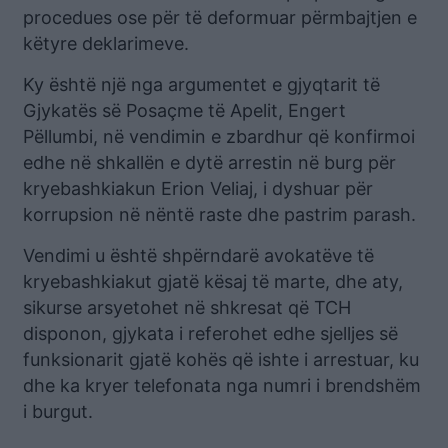
procedues ose për të deformuar përmbajtjen e
këtyre deklarimeve.
Ky është një nga argumentet e gjyqtarit të
Gjykatës së Posaçme të Apelit, Engert
Pëllumbi, në vendimin e zbardhur që konfirmoi
edhe në shkallën e dytë arrestin në burg për
kryebashkiakun Erion Veliaj, i dyshuar për
korrupsion në nëntë raste dhe pastrim parash.
Vendimi u është shpërndarë avokatëve të
kryebashkiakut gjatë kësaj të marte, dhe aty,
sikurse arsyetohet në shkresat që TCH
disponon, gjykata i referohet edhe sjelljes së
funksionarit gjatë kohës që ishte i arrestuar, ku
dhe ka kryer telefonata nga numri i brendshëm
i burgut.