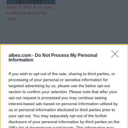
Apeli i GJKKO lë në burg
kryebashkiakun Erion
Veliaj
albeu.com -
Do Not Process My Personal
Information
If you wish to opt-out of the sale, sharing to third parties, or
processing of your personal or sensitive information for
targeted advertising by us, please use the below opt-out
section to confirm your selection. Please note that after your
opt-out request is processed you may continue seeing
interest-based ads based on personal information utilized by
us or personal information disclosed to third parties prior to
your opt-out. You may separately opt-out of the further
Shtuar
më
8.04.2025 15:45
disclosure of your personal information by third parties on the
Tags:
,
,
,
,
apelit
burg
veliaj
vendimi
IAB’s list of downstream participants. This information may