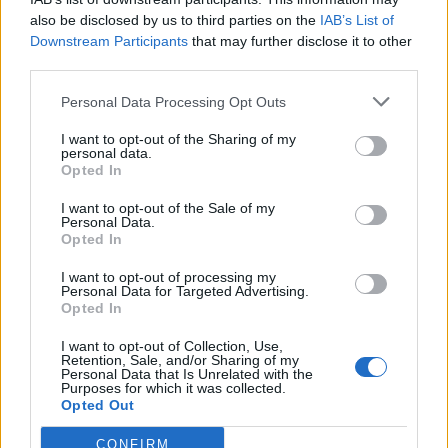
also be disclosed by us to third parties on the
IAB’s List of
zbardhet
Downstream Participants
that may further disclose it to other
third parties.
Personal Data Processing Opt Outs
I want to opt-out of the Sharing of my
personal data.
Opted In
I want to opt-out of the Sale of my
Personal Data.
Opted In
I want to opt-out of processing my
Personal Data for Targeted Advertising.
Opted In
Morina përballet me fluks
Përfundon protesta e 69-
të madh automjetesh,
të kundër kryeministrit,
I want to opt-out of Collection, Use,
qytetarët nga Kosova
thirrje për burgosjen e
Retention, Sale, and/or Sharing of my
Personal Data that Is Unrelated with the
udhëtojnë drejt bregdetit
Ramës dhe Berishës:
Purposes for which it was collected.
shqiptar
“Nesër do të jemi më
Opted Out
shumë, nuk ndalemi”
CONFIRM