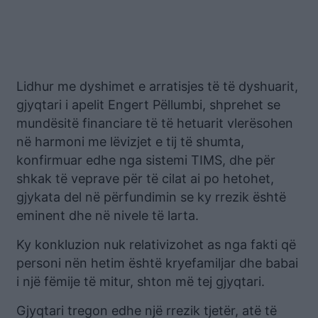
Lidhur me dyshimet e arratisjes të të dyshuarit,
gjyqtari i apelit Engert Pëllumbi, shprehet se
mundësitë financiare të të hetuarit vlerësohen
në harmoni me lëvizjet e tij të shumta,
konfirmuar edhe nga sistemi TIMS, dhe për
shkak të veprave për të cilat ai po hetohet,
gjykata del në përfundimin se ky rrezik është
eminent dhe në nivele të larta.
Ky konkluzion nuk relativizohet as nga fakti që
personi nën hetim është kryefamiljar dhe babai
i një fëmije të mitur, shton më tej gjyqtari.
Gjyqtari tregon edhe një rrezik tjetër, atë të