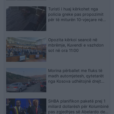
Turisti i huaj kërkohet nga
policia greke pas propozimit
për të miturën 10-vjeçare në
Kretë
Opozita kërkoi seancë në
mbrëmje, Kuvendi e vazhdon
sot në ora 11:00
Morina përballet me fluks të
madh automjetesh, qytetarët
nga Kosova udhëtojnë drejt
bregdetit shqiptar
SHBA planifikon paketë prej 1
miliard dollarësh për Kolumbinë
pas zgjedhjes së Abelardo de