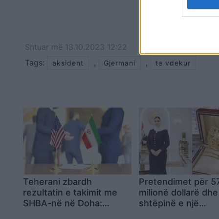
Shtuar
më
13.10.2023 12:22
Tags:
,
,
aksident
Gjermani
te vdekur
Teherani zbardh
Pretendimet për 5
rezultatin e takimit me
milionë dollarë dhe
SHBA-në në Doha:
shtëpinë e një
dakordësi për
deputeteje irakian