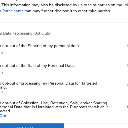
. This information may also be disclosed by us to third parties on the
IA
Participants
that may further disclose it to other third parties.
l Data Processing Opt Outs
o opt-out of the Sharing of my personal data.
ÇEKI/ Dhjetëra emigrantë
Gjenden 5 emigrantë të vdekur në 
In
jë kamion, një i vdekur
Siçilisë
o opt-out of the Sale of my Personal Data.
In
to opt-out of processing my Personal Data for Targeted
ing.
In
o opt-out of Collection, Use, Retention, Sale, and/or Sharing
ersonal Data that Is Unrelated with the Purposes for which it
lected.
Out