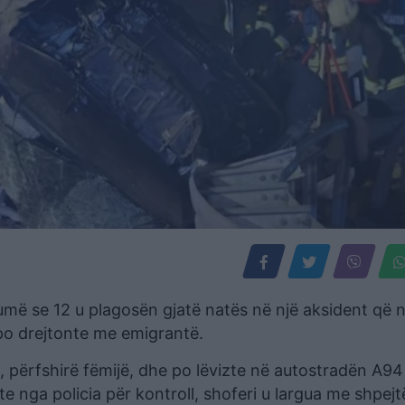
më se 12 u plagosën gjatë natës në një aksident që 
 po drejtonte me emigrantë.
përfshirë fëmijë, dhe po lëvizte në autostradën A94
te nga policia për kontroll, shoferi u largua me shpejt