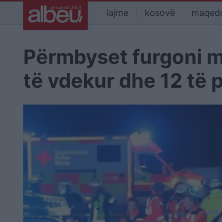
lajme
kosovë
maqed
Përmbyset furgoni m
të vdekur dhe 12 të 