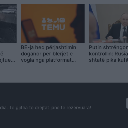
rmuara
Alone” te bursa
marrëveshjet m
gjigantët media
e
BE-ja heq përjashtimin
Putin shtrëngo
në
doganor për blerjet e
kontrollin: Rusi
ejtues
vogla nga platformat
shtatë pika kuf
 Re”,
kineze
BE-në, arsyet 
ëna e
paqarta
a. Të gjitha të drejtat janë të rezervuara!