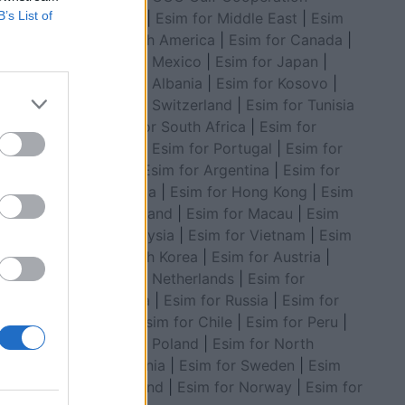
B’s List of
Council
|
Esim for Middle East
|
Esim
for South America
|
Esim for Canada
|
Esim for Mexico
|
Esim for Japan
|
Esim for Albania
|
Esim for Kosovo
|
Esim for Switzerland
|
Esim for Tunisia
|
Esim for South Africa
|
Esim for
Algeria
|
Esim for Portugal
|
Esim for
ujërat e
Brazil
|
Esim for Argentina
|
Esim for
Colombia
|
Esim for Hong Kong
|
Esim
for Thailand
|
Esim for Macau
|
Esim
for Malaysia
|
Esim for Vietnam
|
Esim
for South Korea
|
Esim for Austria
|
Esim for Netherlands
|
Esim for
Australia
|
Esim for Russia
|
Esim for
India
|
Esim for Chile
|
Esim for Peru
|
Esim for Poland
|
Esim for North
Macedonia
|
Esim for Sweden
|
Esim
for Finland
|
Esim for Norway
|
Esim for