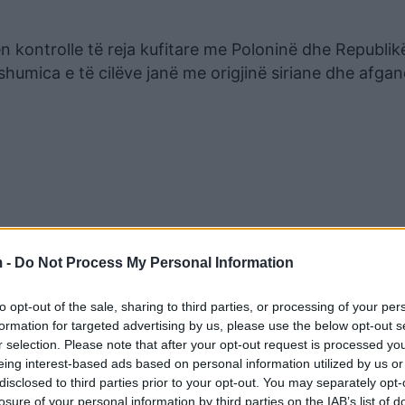
n kontrolle të reja kufitare me Poloninë dhe Republik
shumica e të cilëve janë me origjinë siriane dhe afgan
 -
Do Not Process My Personal Information
to opt-out of the sale, sharing to third parties, or processing of your per
formation for targeted advertising by us, please use the below opt-out s
r selection. Please note that after your opt-out request is processed y
eing interest-based ads based on personal information utilized by us or
disclosed to third parties prior to your opt-out. You may separately opt-
losure of your personal information by third parties on the IAB’s list of