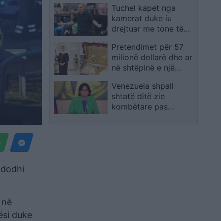
Tuchel kapet nga
monitorimin e
kamerat duke iu
armëpushimit dhe
drejtuar me tone të
lirimin gradual të
ashpra një lojtari të
fondeve iraniane
Pretendimet për 57
Anglisë, më pas bëri
milionë dollarë dhe ar
lëvizjen që përmbysi
në shtëpinë e një
ndeshjen
deputeteje irakiane
Venezuela shpall
mbeten të
shtatë ditë zie
pakonfirmuara
kombëtare pas
tërmeteve
shkatërruese me
mijëra viktima
ndodhi
 në
ësi duke