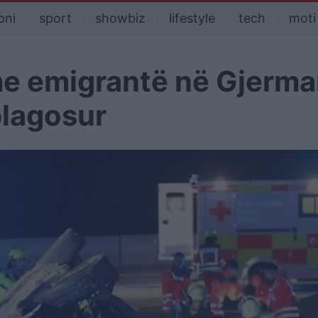
oni
sport
showbiz
lifestyle
tech
moti
e emigrantë në Gjerman
plagosur