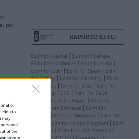
ën
e, po
Esim for Global
|
Esim for Europe
|
Esim for Caribbean
|
Esim for USA
|
Esim for Italy
|
Esim for Spain
|
Esim
for Turkey
|
Esim for Germany
|
Esim
for Greece
|
Esim for Asia
|
Esim for
World Cup 2026
|
Esim for Saudi
Arabia
|
Esim for Egypt
|
Esim for
sonal or
United Arab Emirates
|
Esim for
ection to
Balkans
|
Esim for Morocco
|
Esim for
ou may
China
|
Esim for United Kingdom
|
Esim
 personal
for Africa
|
Esim for Latin America
|
out of the
Esim for GCC Gulf Cooperation
 downstream