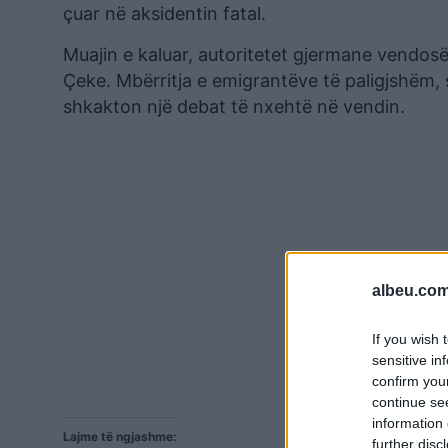
çuar në aksidentin fatal.
Muajin e kaluar, autoritetet gjermane vendosë
Çeke. Mbërritja e emigrantëve të paligjshëm, 
shkakton një debat të nxehtë në vendin.
albeu.com
If you wish 
sensitive in
confirm you
continue se
information 
Lajme të ngjashme:
further disc