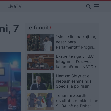
search
LiveTV
i, 7
të fundit
“Mos e lini pa kujtuar,
nesër para
Parlamentit”/ Progni
me ironi ndaj
Ekspertë nga SHBA:
deputetit: Ne nuk
Integrimi i Kosovës
qëllojmë me grushte,
kalon përmes NATO-s
por me vezë. Kini
kujdes të mos shkelni
Hamza: Shtyrjet e
Braçen!
njëpasnjëshme nga
Specialja po rrisin
pakënaqësinë në
Teherani zbardh
Kosovë
rezultatin e takimit me
SHBA-në në Doha:
dakordësi për