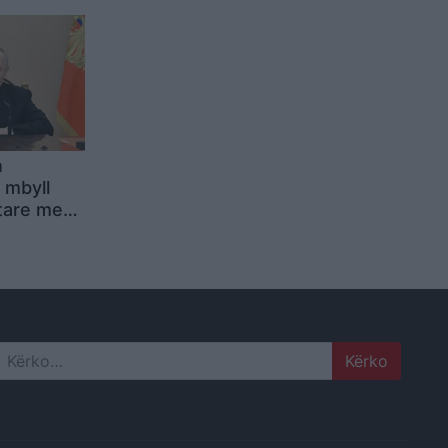
t e
e
tikë
n
a mbyll
itare me
mbeten të
Search