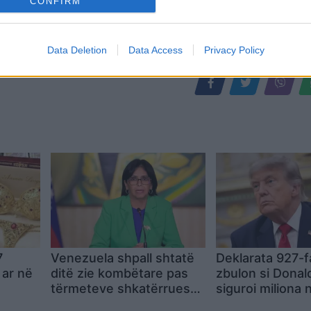
CONFIRM
Data Deletion
Data Access
Privacy Policy
7
Venezuela shpall shtatë
Deklarata 927-
 ar në
ditë zie kombëtare pas
zbulon si Dona
tërmeteve shkatërruese
siguroi miliona 
e
me mijëra viktima
nga librat dhe 