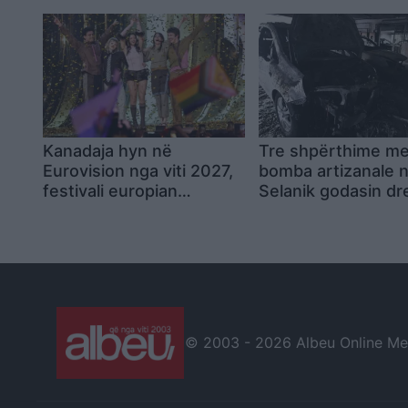
monitorimin e
mbeten të pakonfi
armëpushimit dhe lirimin
gradual të fondeve
iraniane
Kanadaja hyn në
Tre shpërthime m
Eurovision nga viti 2027,
bomba artizanale 
festivali europian
Selanik godasin dr
zgjerohet me një tjetër
të “Demokracisë së
pjesëmarrëse të re
humb jetën edhe n
njërit prej tyre
© 2003 -
2026 Albeu Online Medi