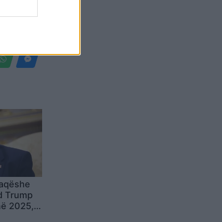
Belgium
faqëshe
ld Trump
në 2025,
“Home