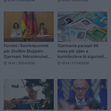
22:41 / 03/05/2026
10:55 / 02/05/2026
schedule
schedule
është diçka e re
Forcimi i Bashkëpunimit
Gjermania paraqet 66
për Zhvillim Shqipëri–
masa për uljen e
Gjermani: Nënshkruhet
kontributeve të sigurimit
Protokoll i Ri në Tiranë
shëndetësor
18:40 / 25/04/2026
19:34 / 07/04/2026
schedule
schedule