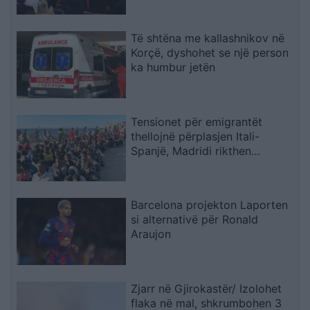
Të shtëna me kallashnikov në
Korçë, dyshohet se një person
ka humbur jetën
Tensionet për emigrantët
thellojnë përplasjen Itali-
Spanjë, Madridi rikthen
kontrollet në kufi
Barcelona projekton Laporten
si alternativë për Ronald
Araujon
Zjarr në Gjirokastër/ Izolohet
flaka në mal, shkrumbohen 3