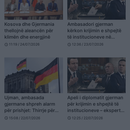
Kosova dhe Gjermania
Ambasadori gjerman
thellojnë aleancën për
kërkon krijimin e shpejtë
klimën dhe energjinë
të institucioneve në
Kosovë, ekspertët
11:19 / 24/07/2026
12:36 / 23/07/2026
schedule
schedule
paralajmërojnë pasoja të
rënda nga vonesat
Ujman, ambasada
Apeli i diplomatit gjerman
gjermane shpreh alarm
për krijimin e shpejtë të
për prishjet: Thirrje për
institucioneve – ekspertët
ndalim të menjëhershëm
paralajmërojnë pasoja të
15:08 / 22/07/2026
12:25 / 22/07/2026
schedule
schedule
rënda nga vonesat