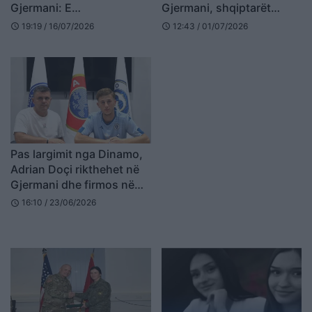
Gjermani: E
Gjermani, shqiptarët
papranueshme
tubim në Düsseldorf:
19:19 / 16/07/2026
12:43 / 01/07/2026
schedule
schedule
Jepe dorëheqjen!
Pas largimit nga Dinamo,
Adrian Doçi rikthehet në
Gjermani dhe firmos në
kategorinë e pestë
16:10 / 23/06/2026
schedule