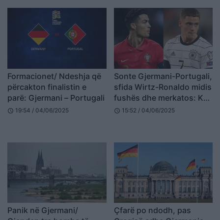
Nations League
Formacionet/ Ndeshja që
Sonte Gjermani-Portugali,
përcakton finalistin e
sfida Wirtz-Ronaldo midis
parë: Gjermani – Portugali
fushës dhe merkatos: Ku
do të luajnë?
19:54 / 04/06/2025
15:52 / 04/06/2025
schedule
schedule
Panik në Gjermani/
Çfarë po ndodh, pas