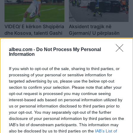
VIDEO/ E kërkon Shqipëria
Aksident tragjik në
dhe Kosova, talenti Gashi
Gjermani/ U përplasën
bën heroin me gol te…
nga kamioni, humb jetën
Gjermania U19
29-vjeçarja shqiptare dhe
20:24 / 26/03/2026
14:36 / 25/03/2026
schedule
schedule
albeu.com -
Do Not Process My Personal
djali i saj i mitur
Information
If you wish to opt-out of the sale, sharing to third parties, or
processing of your personal or sensitive information for
targeted advertising by us, please use the below opt-out
section to confirm your selection. Please note that after your
opt-out request is processed you may continue seeing
interest-based ads based on personal information utilized by
Gjermania tërheq stafin
Flamuri i kuq i hakmarrjes
us or personal information disclosed to third parties prior to
diplomatik nga Iraku
është ngritur pas vrasjes
your opt-out. You may separately opt-out of the further
verior
së Khameneit,
disclosure of your personal information by third parties on the
paralajmërimi i fortë i
13:13 / 11/03/2026
18:24 / 01/03/2026
schedule
schedule
IAB’s list of downstream participants. This information may
Gjermanisë për Europën:
also be disclosed by us to third parties on the
IAB’s List of