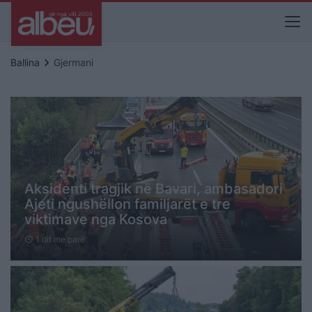
keyboard_arrow_right
Ballina
Gjermani
Aksidenti tragjik në Bavari, ambasadori
Ajeti ngushëllon familjarët e tre
viktimave nga Kosova
1 dit me parë
schedule