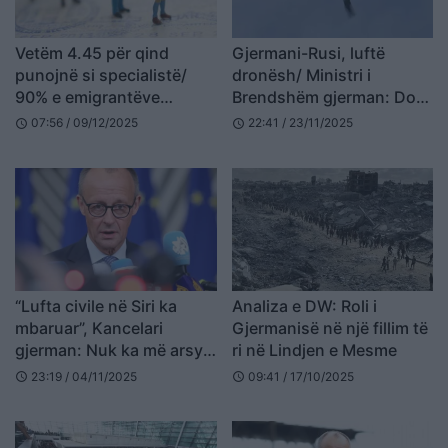
Vetëm 4.45 për qind
Gjermani-Rusi, luftë
punojnë si specialistë/
dronësh/ Ministri i
90% e emigrantëve
Brendshëm gjerman: Do
shqiptarë në Gjermani, në
shkatërrojmë dronët rusë
07:56 / 09/12/2025
22:41 / 23/11/2025
schedule
schedule
punë me aftësi të ulëta
“Lufta civile në Siri ka
Analiza e DW: Roli i
mbaruar”, Kancelari
Gjermanisë në një fillim të
gjerman: Nuk ka më arsye
ri në Lindjen e Mesme
për t’u dhënë azil në
23:19 / 04/11/2025
09:41 / 17/10/2025
schedule
schedule
Gjermani! Do fillojë
procesi i riatdhesimit