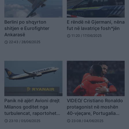
Berlini po shqyrton
E rëndë në Gjermani, nëna
shitjen e Eurofighter
fut në lavatriçe fosh*jën
Ankarasë
11:20 / 17/06/2025
schedule
22:43 / 28/06/2025
schedule
Panik në ajër! Avioni drejt
VIDEO/ Cristiano Ronaldo
Milanos goditet nga
protagonist në moshën
turbulencat, raportohet
40-vjeçare, Portugalia
për tetë persona të
përmbys Gjermaninë dhe
23:10 / 05/06/2025
23:08 / 04/06/2025
schedule
schedule
plagosur
shkon në finalen e