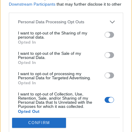
Të jemi gati!
Downstream Participants
that may further disclose it to other
third parties.
Personal Data Processing Opt Outs
I want to opt-out of the Sharing of my
personal data.
Opted In
“Mbështetja e Gjermanisë,
Grevat mbarëkombëtare
vendimtare”/ Spiropali
paralizojnë transportin
I want to opt-out of the Sale of my
takim me ministrin
publik në të gjithë
Personal Data.
Opted In
Krichbaum: Procesi i
Gjermaninë
17:55 / 14/02/2026
12:42 / 02/02/2026
schedule
schedule
zgjerimit, investim
I want to opt-out of processing my
strategjik i BE
Personal Data for Targeted Advertising.
Opted In
I want to opt-out of Collection, Use,
Retention, Sale, and/or Sharing of my
Personal Data that Is Unrelated with the
Purposes for which it was collected.
Opted Out
CONFIRM
Reshjet e dendura të
Stuhia e akullit mbyll
borës bllokojnë trafikun
shkollat, anulon