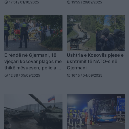
terroriste ndaj
mitur, më pas vetëvritet
17:51 / 01/10/2025
19:55 / 29/09/2025
schedule
schedule
institucioneve hebraike
E rëndë në Gjermani, 18-
Ushtria e Kosovës pjesë e
vjeçari kosovar plagos me
ushtrimit të NATO-s në
thikë mësuesen, policia e
Gjermani
vret gjatë ndjekjes
12:38 / 05/09/2025
16:15 / 04/09/2025
schedule
schedule