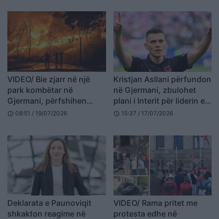
VIDEO/ Bie zjarr në një
Kristjan Asllani përfundon
park kombëtar në
në Gjermani, zbulohet
Gjermani, përfshihen
plani i Interit për liderin e
rreth 400 hektarë tokë
Kombëtares
08:51 / 19/07/2026
15:37 / 17/07/2026
schedule
schedule
Deklarata e Paunoviqit
VIDEO/ Rama pritet me
shkakton reagime në
protesta edhe në