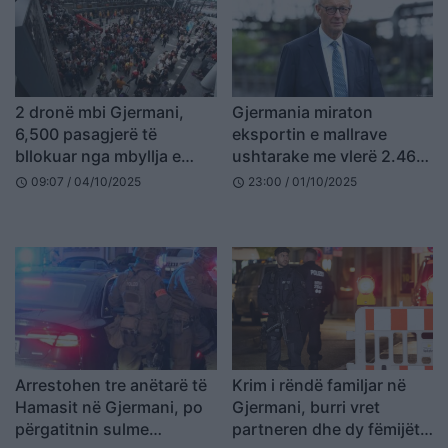
2 dronë mbi Gjermani,
Gjermania miraton
6,500 pasagjerë të
eksportin e mallrave
bllokuar nga mbyllja e
ushtarake me vlerë 2.46
aeroportit të Mynihut
milionë euro në Izrael
09:07 / 04/10/2025
23:00 / 01/10/2025
schedule
schedule
Arrestohen tre anëtarë të
Krim i rëndë familjar në
Hamasit në Gjermani, po
Gjermani, burri vret
përgatitnin sulme
partneren dhe dy fëmijët e