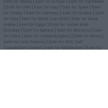
Esim for Global
|
Esim for Europe
|
Esim for Caribbean
|
Esim for USA
|
Esim for Italy
|
Esim for Spain
|
Esim
for Turkey
|
Esim for Germany
|
Esim for Greece
|
Esim
for Asia
|
Esim for World Cup 2026
|
Esim for Saudi
Arabia
|
Esim for Egypt
|
Esim for United Arab
Emirates
|
Esim for Balkans
|
Esim for Morocco
|
Esim
for China
|
Esim for United Kingdom
|
Esim for Africa
|
Esim for Latin America
|
Esim for GCC Gulf
Cooperation Council
|
Esim for Middle East
|
Esim for
South America
|
Esim for Canada
|
Esim for Mexico
|
Esim for Japan
|
Esim for Albania
|
Esim for Kosovo
|
Esim for Switzerland
|
Esim for Tunisia
|
Esim for
South Africa
|
Esim for Algeria
|
Esim for Portugal
|
Esim for Brazil
|
Esim for Argentina
|
Esim for
Colombia
|
Esim for Hong Kong
|
Esim for Thailand
|
Esim for Macau
|
Esim for Malaysia
|
Esim for Vietnam
|
Esim for South Korea
|
Esim for Austria
|
Esim for
Netherlands
|
Esim for Australia
|
Esim for Russia
|
Esim for India
|
Esim for Chile
|
Esim for Peru
|
Esim