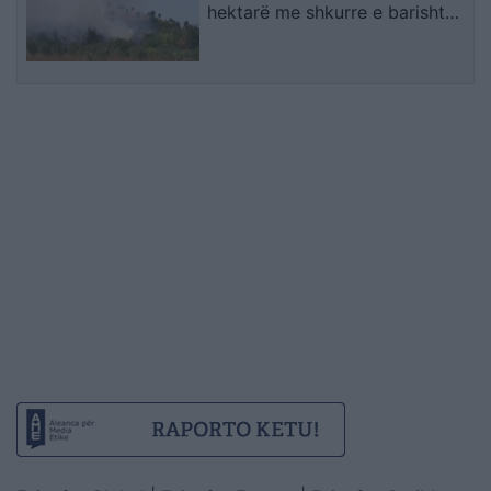
hektarë me shkurre e barishte
në kufirin mes Golemit dhe
Progonatit