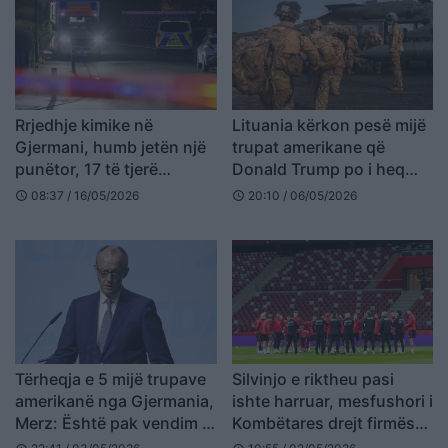
Rrjedhje kimike në
Lituania kërkon pesë mijë
Gjermani, humb jetën një
trupat amerikane që
punëtor, 17 të tjerë
Donald Trump po i heq
përfundojnë në spital
nga Gjermania pas
08:37 / 16/05/2026
20:10 / 06/05/2026
schedule
schedule
përplasjeve me Merz
Tërheqja e 5 mijë trupave
Silvinjo e riktheu pasi
amerikanë nga Gjermania,
ishte harruar, mesfushori i
Merz: Është pak vendim i
Kombëtares drejt firmës
ekzagjeruar, por nuk
në Gjermani