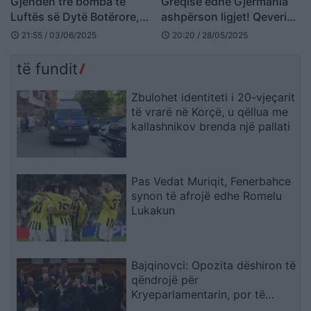
Gjenden tre bomba të
Greqisë edhe Gjermania
Luftës së Dytë Botërore,
ashpërson ligjet! Qeveria
nis evakuimi masiv në
do kufizojë bashkimet
21:55 / 03/06/2025
20:20 / 28/05/2025
schedule
schedule
vend
familjare, a preken edhe
shqiptarët?
të fundit
Zbulohet identiteti i 20-vjeçarit
të vrarë në Korçë, u qëllua me
kallashnikov brenda një pallati
Pas Vedat Muriqit, Fenerbahce
synon të afrojë edhe Romelu
Lukakun
Bajqinovci: Opozita dëshiron të
qëndrojë për
Kryeparlamentarin, por të
largohet për Presidentin