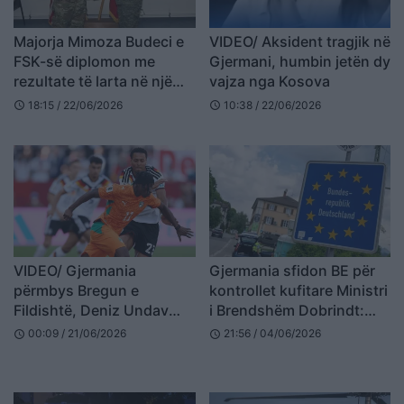
Majorja Mimoza Budeci e
VIDEO/ Aksident tragjik në
FSK-së diplomon me
Gjermani, humbin jetën dy
rezultate të larta në një
vajza nga Kosova
kolegj ushtarak në
18:15 / 22/06/2026
10:38 / 22/06/2026
schedule
schedule
Gjermani
VIDEO/ Gjermania
Gjermania sfidon BE për
përmbys Bregun e
kontrollet kufitare Ministri
Fildishtë, Deniz Undav
i Brendshëm Dobrindt:
vendos duelin dhe kreun
Masat janë të nevojshme,
00:09 / 21/06/2026
21:56 / 04/06/2026
schedule
schedule
e grupit e lë për ndeshjen
Brukseli kërkon heqje
e fundit
graduale