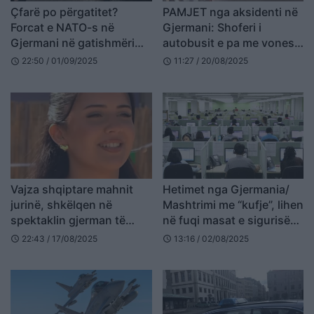
Çfarë po përgatitet?
PAMJET nga aksidenti në
Forcat e NATO-s në
Gjermani: Shoferi i
Gjermani në gatishmëri
autobusit e pa me vonesë
përpara stërvitjeve
kamionin, 30 kosovarë u
22:50 / 01/09/2025
11:27 / 20/08/2025
schedule
schedule
ushtarake Rusi-Bjellorusi
pl*gosën
Vajza shqiptare mahnit
Hetimet nga Gjermania/
jurinë, shkëlqen në
Mashtrimi me “kufje”, lihen
spektaklin gjerman të
në fuqi masat e sigurisë
talenteve muzikore
për 7 të arrestuarit e “call
22:43 / 17/08/2025
13:16 / 02/08/2025
schedule
schedule
(VIDEO)
center”-ave (EMRAT)