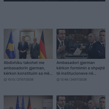
Abdixhiku takohet me
Ambasadori gjerman
ambasadorin gjerman,
kërkon formimin e shpejtë
kërkon konstituim sa më
të institucioneve në
të shpejtë të
Kosovë – ekspertët
15:13 / 27/07/2026
12:48 / 24/07/2026
schedule
schedule
institucioneve
paralajmërojnë pasoja të
rënda nga vonesa