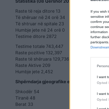
Statistika (08 Qershor 2021)
Raste të reja ditore 13
If you wish 
sensitive in
Të shëruar në 24 orë 34
confirm you
Të shtruar në spitale 23
continue se
Humbje jete në 24 orë 0
information 
Testime ditore 2872
further disc
participants
Testime totale 743,447
Downstream 
Raste pozitive 132,397
Raste të shëruara 129,736
Raste Aktive 209
Persona
Humbje jete 2,452
I want t
Shpërndarja gjeografike e rasteve aktive si
Opted 
Shkodër 54
I want t
Tiranë 48
Opted 
Berat 33
I want 