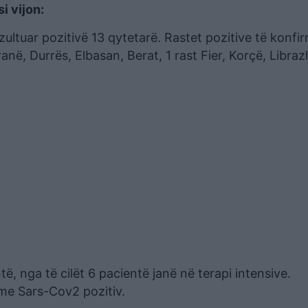
i vijon:
zultuar pozitivë 13 qytetarë. Rastet pozitive të konfi
ranë, Durrës, Elbasan, Berat, 1 rast Fier, Korçë, Libraz
të, nga të cilët 6 pacientë janë në terapi intensive.
 me Sars-Cov2 pozitiv.