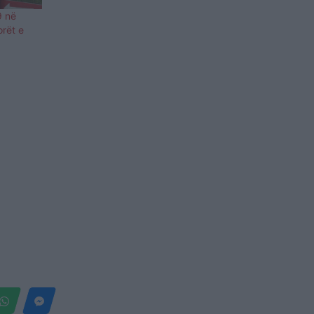
9 në
orët e