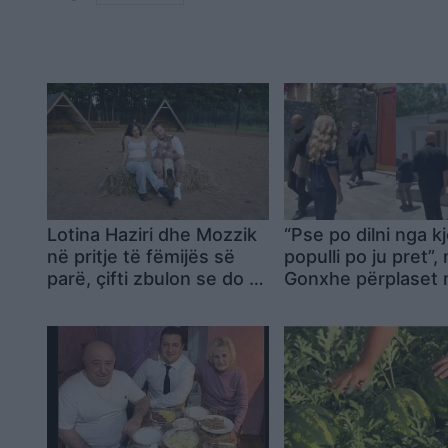
Lotina Haziri dhe Mozzik
“Pse po dilni nga k
në pritje të fëmijës së
populli po ju pret”, 
parë, çifti zbulon se do të
Gonxhe përplaset
bëhen prindër të një djali
anëtaren e Kryesis
PD-së: Je protest
apo profesioniste