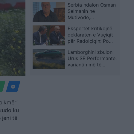
Serbia ndalon Osman
prindër të një djali
Selmanin në
Mutivodë,
transferohet në
Ekspertët kritikojnë
Prokurorinë për Krime
deklaratën e Vuçiqit
Lufte në Beograd
për Radoiçiqin: Po
minohet drejtësia
Lamborghini zbulon
ndërkombëtare
Urus SE Performante,
variantin më të
fuqishëm të SUV-it
më të shpejtë në botë
rpikmëri
 kudo ku
jeni të