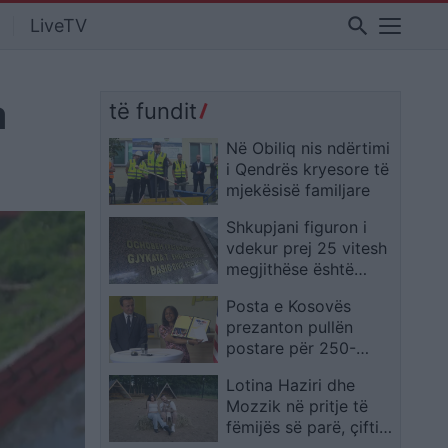
search
LiveTV
a
të fundit
Në Obiliq nis ndërtimi
i Qendrës kryesore të
mjekësisë familjare
Shkupjani figuron i
vdekur prej 25 vitesh
megjithëse është
gjallë, institucionet ia
Posta e Kosovës
hedhin fajin njëra-
prezanton pullën
tjetrës
postare për 250-
vjetorin e Pavarësisë
Lotina Haziri dhe
së SHBA-së
Mozzik në pritje të
fëmijës së parë, çifti
zbulon se do të bëhen