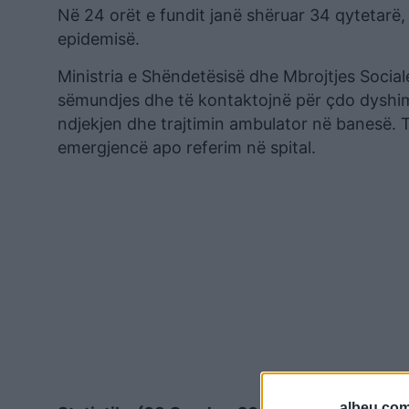
Në 24 orët e fundit janë shëruar 34 qytetarë, 
epidemisë.
Ministria e Shëndetësisë dhe Mbrojtjes Social
sëmundjes dhe të kontaktojnë për çdo dyshim 
ndjekjen dhe trajtimin ambulator në banesë.
emergjencë apo referim në spital.
albeu.com