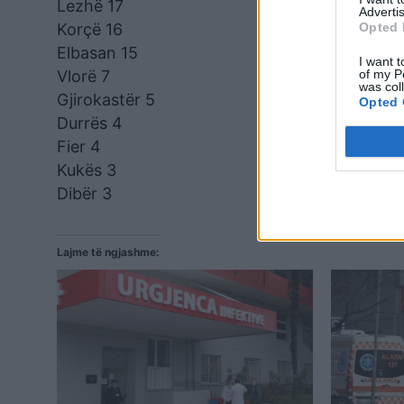
Lezhë 17
Advertis
Opted 
Korçë 16
Elbasan 15
I want t
of my P
Vlorë 7
was col
Gjirokastër 5
Opted 
Durrës 4
Fier 4
Kukës 3
Dibër 3
Lajme të ngjashme: