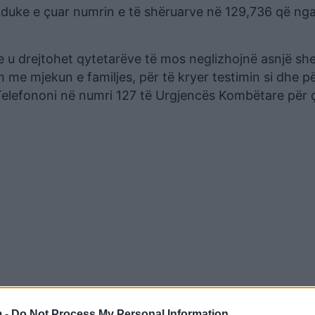
duke e çuar numrin e të shëruarve në 129,736 që nga f
e u drejtohet qytetarëve të mos neglizhojnë asnjë she
me mjekun e familjes, për të kryer testimin si dhe p
 Telefononi në numri 127 të Urgjencës Kombëtare për 
 -
Do Not Process My Personal Information