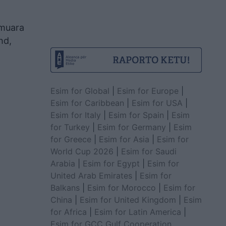
rmuara
hd,
Esim for Global
|
Esim for Europe
|
Esim for Caribbean
|
Esim for USA
|
Esim for Italy
|
Esim for Spain
|
Esim
for Turkey
|
Esim for Germany
|
Esim
for Greece
|
Esim for Asia
|
Esim for
World Cup 2026
|
Esim for Saudi
Arabia
|
Esim for Egypt
|
Esim for
United Arab Emirates
|
Esim for
Balkans
|
Esim for Morocco
|
Esim for
China
|
Esim for United Kingdom
|
Esim
for Africa
|
Esim for Latin America
|
Esim for GCC Gulf Cooperation