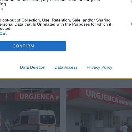
ing.
In
o opt-out of Collection, Use, Retention, Sale, and/or Sharing
ersonal Data that Is Unrelated with the Purposes for which it
lected.
Out
CONFIRM
Data Deletion
Data Access
Privacy Policy