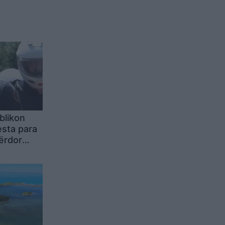
blikon
esta para
përdor
për t’i
ë polici?