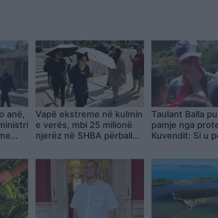
jo anë,
Vapë ekstreme në kulmin
Taulant Balla pu
ministri
e verës, mbi 25 milionë
pamje nga prot
 me
njerëz në SHBA përballen
Kuvendit: Si u 
ë së
me temperatura
flamuri kuq e zi 
uese
përvëluese
fshirë fytyrën nj
…