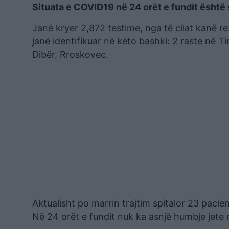
Situata e COVID19 në 24 orët e fundit është s
Janë kryer 2,872 testime, nga të cilat kanë re
janë identifikuar në këto bashki: 2 raste në Ti
Dibër, Rroskovec.
Aktualisht po marrin trajtim spitalor 23 pacien
Në 24 orët e fundit nuk ka asnjë humbje jete