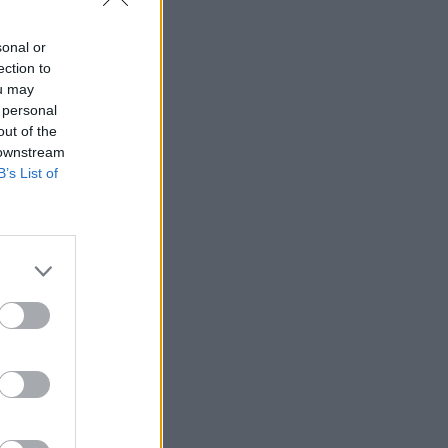
Belgium
sonal or
ection to
ou may
 personal
out of the
 downstream
B’s List of