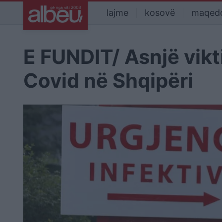
lajme
kosovë
maqed
E FUNDIT/ Asnjë vikti
Covid në Shqipëri