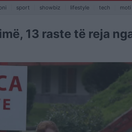
oni
sport
showbiz
lifestyle
tech
moti
më, 13 raste të reja ng