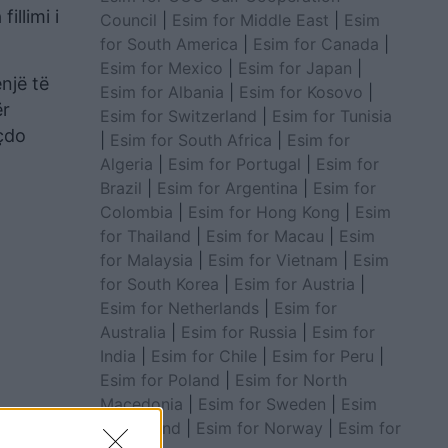
illimi i
Council
|
Esim for Middle East
|
Esim
for South America
|
Esim for Canada
|
Esim for Mexico
|
Esim for Japan
|
një të
Esim for Albania
|
Esim for Kosovo
|
ër
Esim for Switzerland
|
Esim for Tunisia
çdo
|
Esim for South Africa
|
Esim for
Algeria
|
Esim for Portugal
|
Esim for
Brazil
|
Esim for Argentina
|
Esim for
Colombia
|
Esim for Hong Kong
|
Esim
for Thailand
|
Esim for Macau
|
Esim
for Malaysia
|
Esim for Vietnam
|
Esim
for South Korea
|
Esim for Austria
|
Esim for Netherlands
|
Esim for
Australia
|
Esim for Russia
|
Esim for
India
|
Esim for Chile
|
Esim for Peru
|
Esim for Poland
|
Esim for North
Macedonia
|
Esim for Sweden
|
Esim
for Finland
|
Esim for Norway
|
Esim for