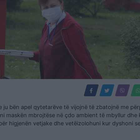
e ju bën apel qytetarëve të vijojnë të zbatojnë me pë
sni maskën mbrojtëse në çdo ambient të mbyllur dhe
për higjenën vetjake dhe vetëizolohuni kur dyshoni se 