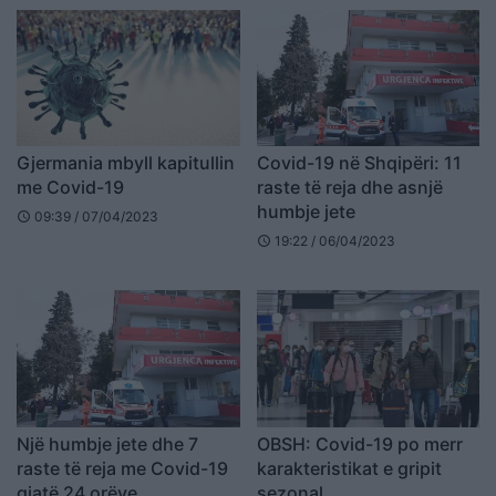
Gjermania mbyll kapitullin
Covid-19 në Shqipëri: 11
me Covid-19
raste të reja dhe asnjë
humbje jete
09:39 / 07/04/2023
schedule
19:22 / 06/04/2023
schedule
Një humbje jete dhe 7
OBSH: Covid-19 po merr
raste të reja me Covid-19
karakteristikat e gripit
gjatë 24 orëve
sezonal