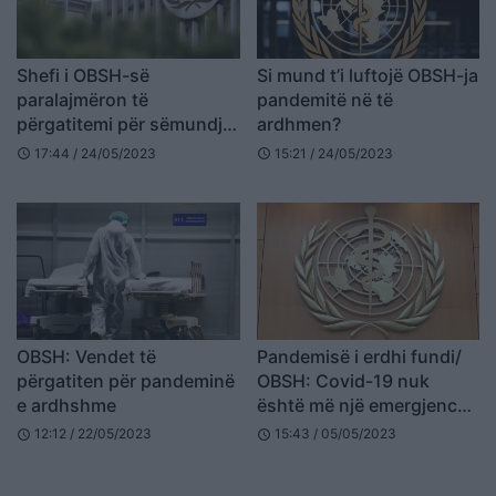
Shefi i OBSH-së
Si mund t’i luftojë OBSH-ja
paralajmëron të
pandemitë në të
përgatitemi për sëmundje
ardhmen?
edhe më vdekjeprurëse se
17:44 / 24/05/2023
15:21 / 24/05/2023
schedule
schedule
Covid
OBSH: Vendet të
Pandemisë i erdhi fundi/
përgatiten për pandeminë
OBSH: Covid-19 nuk
e ardhshme
është më një emergjencë
globale
12:12 / 22/05/2023
15:43 / 05/05/2023
schedule
schedule