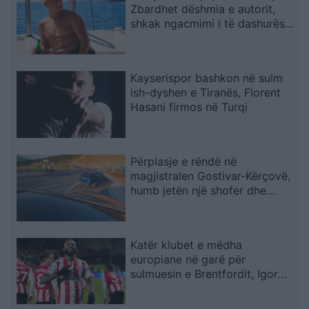
Zbardhet dëshmia e autorit,
shkak ngacmimi i të dashurës
nga viktima
Kayserispor bashkon në sulm
ish-dyshen e Tiranës, Florent
Hasani firmos në Turqi
Përplasje e rëndë në
magjistralen Gostivar-Kërçovë,
humb jetën një shofer dhe
plagoset rëndë një tjetër
Katër klubet e mëdha
europiane në garë për
sulmuesin e Brentfordit, Igor
Thiago