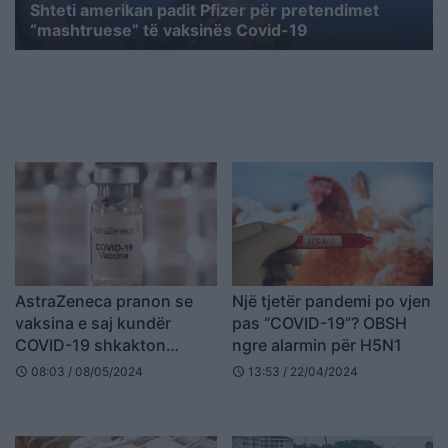
Shteti amerikan padit Pfizer për pretendimet
“mashtruese” të vaksinës Covid-19
AstraZeneca pranon se
Një tjetër pandemi po vjen
vaksina e saj kundër
pas “COVID-19”? OBSH
COVID-19 shkakton
ngre alarmin për H5N1
efekte anësore
08:03 / 08/05/2024
13:53 / 22/04/2024
schedule
schedule