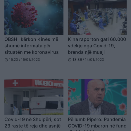
OBSH i kërkon Kinës më
Kina raporton gati 60.000
shumë informata për
vdekje nga Covid-19,
situatën me koronavirus
brenda një muaji
15:20 / 15/01/2023
13:36 / 14/01/2023
schedule
schedule
Covid-19 në Shqipëri, sot
Pëllumb Pipero: Pandemia
23 raste të reja dhe asnjë
COVID-19 mbaron në fund