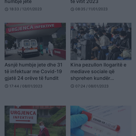
humbje jete
të vitit 2023
18:33 / 12/01/2023
08:35 / 11/01/2023
schedule
schedule
Asnjë humbje jete dhe 31
Kina pezullon llogaritë e
të infektuar me Covid-19
mediave sociale që
gjatë 24 orëve të fundit
shprehen kundër
politikave të qeverisë për
17:44 / 08/01/2023
07:24 / 08/01/2023
schedule
schedule
Covid