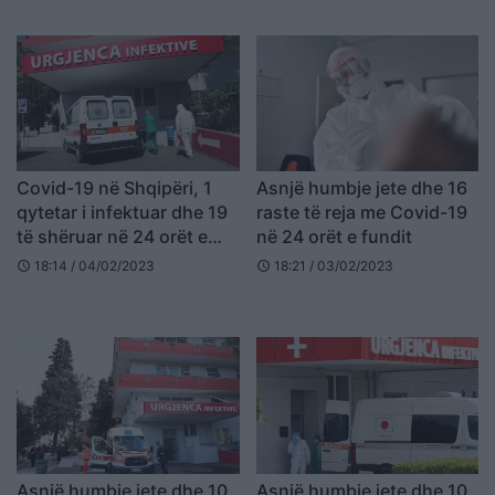
Covid-19 në Shqipëri, 1
Asnjë humbje jete dhe 16
qytetar i infektuar dhe 19
raste të reja me Covid-19
të shëruar në 24 orët e
në 24 orët e fundit
fundit
18:14 / 04/02/2023
18:21 / 03/02/2023
schedule
schedule
Asnjë humbje jete dhe 10
Asnjë humbje jete dhe 10