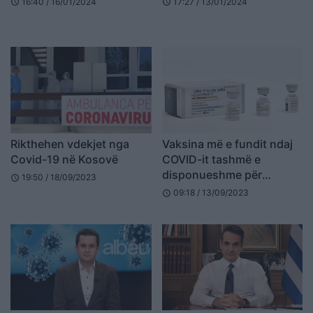
16:40 / 16/01/2024
17:27 / 13/01/2024
schedule
schedule
Rikthehen vdekjet nga
Vaksina më e fundit ndaj
Covid-19 në Kosovë
COVID-it tashmë e
disponueshme për
19:50 / 18/09/2023
schedule
amerikanët
09:18 / 13/09/2023
schedule