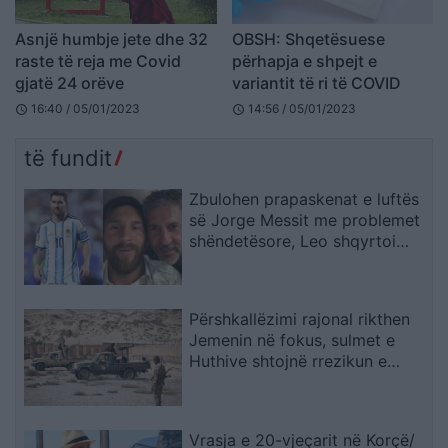
Asnjë humbje jete dhe 32
OBSH: Shqetësuese
raste të reja me Covid
përhapja e shpejt e
gjatë 24 orëve
variantit të ri të COVID
16:40 / 05/01/2023
14:56 / 05/01/2023
schedule
schedule
të fundit
Zbulohen prapaskenat e luftës
së Jorge Messit me problemet
shëndetësore, Leo shqyrtoi
largimin nga Botërori
Përshkallëzimi rajonal rikthen
Jemenin në fokus, sulmet e
Huthive shtojnë rrezikun e
zgjerimit të luftës
Vrasja e 20-vjeçarit në Korçë/