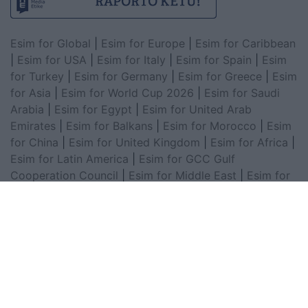
Esim for Global
|
Esim for Europe
|
Esim for Caribbean
|
Esim for USA
|
Esim for Italy
|
Esim for Spain
|
Esim
for Turkey
|
Esim for Germany
|
Esim for Greece
|
Esim
for Asia
|
Esim for World Cup 2026
|
Esim for Saudi
Arabia
|
Esim for Egypt
|
Esim for United Arab
Emirates
|
Esim for Balkans
|
Esim for Morocco
|
Esim
for China
|
Esim for United Kingdom
|
Esim for Africa
|
Esim for Latin America
|
Esim for GCC Gulf
Cooperation Council
|
Esim for Middle East
|
Esim for
South America
|
Esim for Canada
|
Esim for Mexico
|
Esim for Japan
|
Esim for Albania
|
Esim for Kosovo
|
Esim for Switzerland
|
Esim for Tunisia
|
Esim for
South Africa
|
Esim for Algeria
|
Esim for Portugal
|
Esim for Brazil
|
Esim for Argentina
|
Esim for
Colombia
|
Esim for Hong Kong
|
Esim for Thailand
|
Esim for Macau
|
Esim for Malaysia
|
Esim for Vietnam
|
Esim for South Korea
|
Esim for Austria
|
Esim for