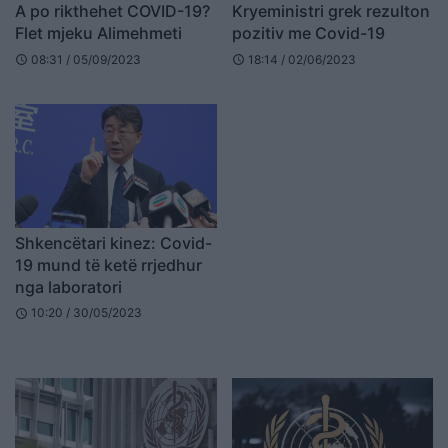
A po rikthehet COVID-19?
Kryeministri grek rezulton
Flet mjeku Alimehmeti
pozitiv me Covid-19
08:31 / 05/09/2023
18:14 / 02/06/2023
schedule
schedule
Shkencëtari kinez: Covid-
19 mund të ketë rrjedhur
nga laboratori
10:20 / 30/05/2023
schedule