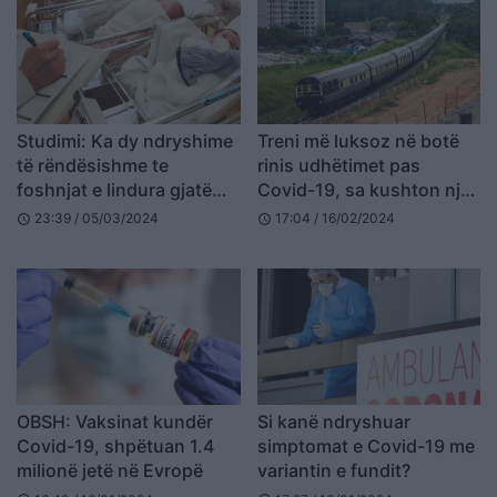
Studimi: Ka dy ndryshime
Treni më luksoz në botë
të rëndësishme te
rinis udhëtimet pas
foshnjat e lindura gjatë
Covid-19, sa kushton një
pandemisë
natë!
23:39 / 05/03/2024
17:04 / 16/02/2024
schedule
schedule
OBSH: Vaksinat kundër
Si kanë ndryshuar
Covid-19, shpëtuan 1.4
simptomat e Covid-19 me
milionë jetë në Evropë
variantin e fundit?