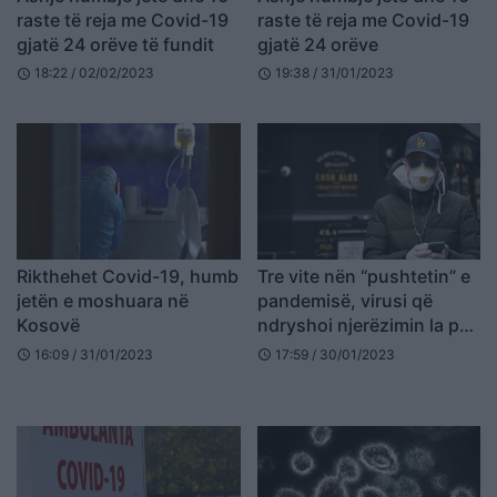
raste të reja me Covid-19
raste të reja me Covid-19
gjatë 24 orëve të fundit
gjatë 24 orëve
18:22 / 02/02/2023
19:38 / 31/01/2023
schedule
schedule
Rikthehet Covid-19, humb
Tre vite nën “pushtetin” e
jetën e moshuara në
pandemisë, virusi që
Kosovë
ndryshoi njerëzimin la pas
7 mln viktima
16:09 / 31/01/2023
17:59 / 30/01/2023
schedule
schedule