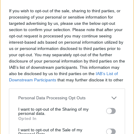
Dhoma e Përfaqësuesve
“Mbetet veç dyshim”: Si u
If you wish to opt-out of the sale, sharing to third parties, or
miraton një ligj për të
rrëzua hetimi për tenderin
processing of your personal or sensitive information for
zbuluar origjinën e
e pakove ushqimore gjatë
targeted advertising by us, please use the below opt-out
koronavirusit
pandemisë
section to confirm your selection. Please note that after your
18:33 / 10/03/2023
21:21 / 04/03/2023
schedule
schedule
opt-out request is processed you may continue seeing
interest-based ads based on personal information utilized by
us or personal information disclosed to third parties prior to
your opt-out. You may separately opt-out of the further
disclosure of your personal information by third parties on the
IAB’s list of downstream participants. This information may
also be disclosed by us to third parties on the
IAB’s List of
Downstream Participants
that may further disclose it to other
Rikthehen vdekjet nga
Origjina e koronavirusit,
third parties.
Covid, 19 raste të reja në
FBI gjen përgjegjegjësin
Personal Data Processing Opt Outs
24 orët e fundit në vend
dhe e zbulon publikisht
16:54 / 03/03/2023
09:04 / 01/03/2023
schedule
schedule
I want to opt-out of the Sharing of my
personal data.
Opted In
I want to opt-out of the Sale of my
Personal Data.