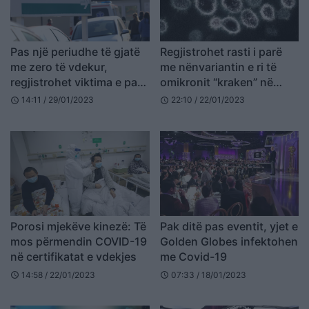
Pas një periudhe të gjatë
Regjistrohet rasti i parë
me zero të vdekur,
me nënvariantin e ri të
regjistrohet viktima e parë
omikronit “kraken” në
nga Covid-19 në Kosovë
Maqedoninë e Veriut
14:11 / 29/01/2023
22:10 / 22/01/2023
schedule
schedule
Porosi mjekëve kinezë: Të
Pak ditë pas eventit, yjet e
mos përmendin COVID-19
Golden Globes infektohen
në certifikatat e vdekjes
me Covid-19
14:58 / 22/01/2023
07:33 / 18/01/2023
schedule
schedule