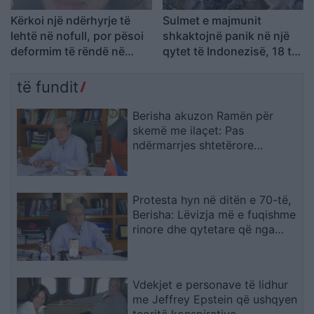
Kërkoi një ndërhyrje të
Sulmet e majmunit
lehtë në nofull, por pësoi
shkaktojnë panik në një
deformim të rëndë në
qytet të Indonezisë, 18 të
fytyrë dhe humbi punën si
plagosur
modele
të fundit
Berisha akuzon Ramën për
skemë me ilaçet: Pas
ndërmarrjes shtetërore
qëndron një tjetër “Yfet”, KAYO
e përfshirë në trafik armësh
Protesta hyn në ditën e 70-të,
Berisha: Lëvizja më e fuqishme
rinore dhe qytetare që nga
vitet ’90
Vdekjet e personave të lidhur
me Jeffrey Epstein që ushqyen