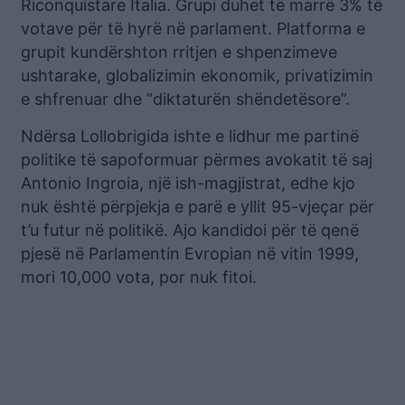
Riconquistare Italia. Grupi duhet të marrë 3% të
votave për të hyrë në parlament. Platforma e
grupit kundërshton rritjen e shpenzimeve
ushtarake, globalizimin ekonomik, privatizimin
e shfrenuar dhe “diktaturën shëndetësore”.
Ndërsa Lollobrigida ishte e lidhur me partinë
politike të sapoformuar përmes avokatit të saj
Antonio Ingroia, një ish-magjistrat, edhe kjo
nuk është përpjekja e parë e yllit 95-vjeçar për
t’u futur në politikë. Ajo kandidoi për të qenë
pjesë në Parlamentin Evropian në vitin 1999,
mori 10,000 vota, por nuk fitoi.