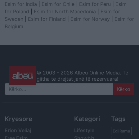
Esim for India
|
Esim for Chile
|
Esim for Peru
|
Esim
for Poland
|
Esim for North Macedonia
|
Esim for
Sweden
|
Esim for Finland
|
Esim for Norway
|
Esim for
Belgium
© 2003 -
2026 Albeu Online Media. Të
gjitha të drejtat janë të rezervuara!
Search
Kryesore
Kategori
Tags
Erion Veliaj
Lifestyle
Edi Rama
Free Esim
Showbiz