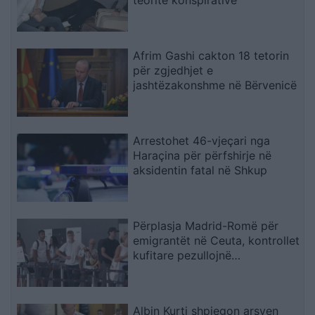
teoritë konspirative
Afrim Gashi cakton 18 tetorin
për zgjedhjet e
jashtëzakonshme në Bërvenicë
Arrestohet 46-vjeçari nga
Haraçina për përfshirje në
aksidentin fatal në Shkup
Përplasja Madrid-Romë për
emigrantët në Ceuta, kontrollet
kufitare pezullojnë
përkohësisht Shengenin
Albin Kurti shpjegon arsyen