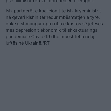
pse fillimisht refuzoi dorëheqjen e Draghit.
Ish-partnerët e koalicionit të ish-kryeministrit
në qeveri kishin tërhequr mbështetjen e tyre,
duke u shmangur nga rritja e kostos së jetesës
mes depresionit ekonomik të shkaktuar nga
pandemia e Covid-19 dhe mbështetja ndaj
luftës në Ukrainë./RT