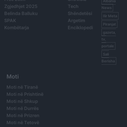
Albania
Zgjedhjet 2025
Tech
News
Belinda Balluku
Shëndetësi
Ilir Meta
SPAK
Argetim
Piranjat
Kombëtarja
Enciklopedi
gazeta,
tv,
portale
Sali
Berisha
Moti
Moti në Tiranë
Moti në Prishtinë
Moti në Shkup
Moti në Durrës
Moti në Prizren
Moti në Tetovë