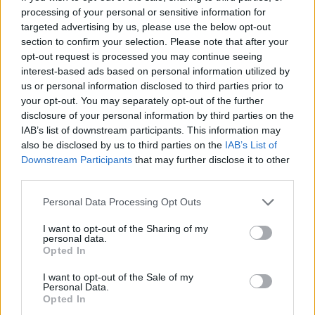
processing of your personal or sensitive information for
targeted advertising by us, please use the below opt-out
section to confirm your selection. Please note that after your
opt-out request is processed you may continue seeing
interest-based ads based on personal information utilized by
us or personal information disclosed to third parties prior to
your opt-out. You may separately opt-out of the further
disclosure of your personal information by third parties on the
IAB’s list of downstream participants. This information may
also be disclosed by us to third parties on the
IAB’s List of
Downstream Participants
that may further disclose it to other
Vdekjet e personave të
Përplasja Madrid-Romë
third parties.
lidhur me Jeffrey Epstein
për emigrantët në Ceuta,
që ushqyen teoritë
kontrollet kufitare
Personal Data Processing Opt Outs
konspirative
pezullojnë përkohësisht
Shengenin
I want to opt-out of the Sharing of my
personal data.
Opted In
I want to opt-out of the Sale of my
Personal Data.
Opted In