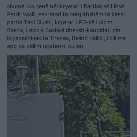
shumë. Ka qenë nënkryetari i Partisë së Lirisë
Petrit Vasili, sekretari të përgjithshëm të kësaj
partie Tedi Blushi, kryetari i PD-së Lulzim
Basha, Lëvizja Bashkë dhe ish-kandidati për
kryebashkiak të Tiranës, Belind Këllici, i cili me
apo pa qëllim ngatërroi kullën.