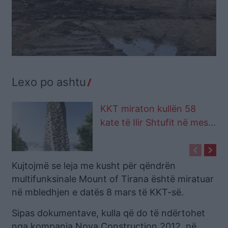
Lexo po ashtu
KKT miraton kullën 58
kate të Ilir Shtufit në mes
të Tiranës
keyboard_arrow_left
keyboard_arrow_right
Kujtojmë se leja me kusht për qëndrën
multifunksinale Mount of Tirana është miratuar
në mbledhjen e datës 8 mars të KKT-së.
Sipas dokumentave, kulla që do të ndërtohet
nga kompania Nova Construction 2012, në