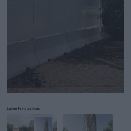
Lajme të ngjashme: