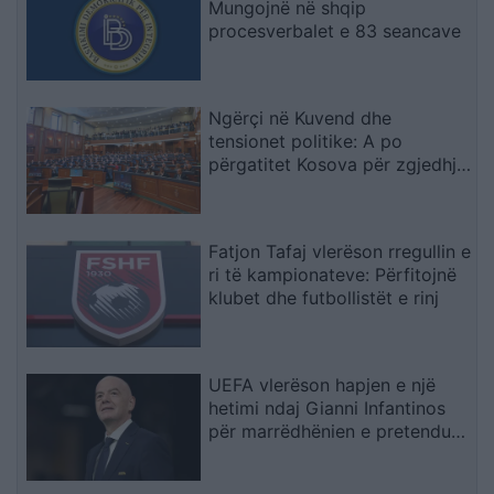
Mungojnë në shqip
procesverbalet e 83 seancave
Ngërçi në Kuvend dhe
tensionet politike: A po
përgatitet Kosova për zgjedhje
të tjera?
Fatjon Tafaj vlerëson rregullin e
ri të kampionateve: Përfitojnë
klubet dhe futbollistët e rinj
UEFA vlerëson hapjen e një
hetimi ndaj Gianni Infantinos
për marrëdhënien e pretenduar
dhe pagesën gjashtëshifrore