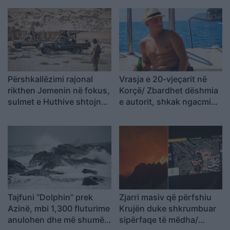
mbajtur vetë nën kontroll,
zjarrfikësja fiku vetëm
vatrat e vogla (VIDEO)
Përshkallëzimi rajonal
Vrasja e 20-vjeçarit në
rikthen Jemenin në fokus,
Korçë/ Zbardhet dëshmia
sulmet e Huthive shtojnë
e autorit, shkak ngacmimi
rrezikun e zgjerimit të
i të dashurës nga viktima
luftës
Tajfuni “Dolphin” prek
Zjarri masiv që përfshiu
Azinë, mbi 1,300 fluturime
Krujën duke shkrumbuar
anulohen dhe më shumë
sipërfaqe të mëdha/