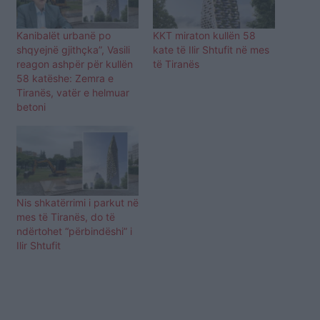
Kanibalët urbanë po
KKT miraton kullën 58
shqyejnë gjithçka”, Vasili
kate të Ilir Shtufit në mes
reagon ashpër për kullën
të Tiranës
58 katëshe: Zemra e
Tiranës, vatër e helmuar
betoni
Nis shkatërrimi i parkut në
mes të Tiranës, do të
ndërtohet “përbindëshi” i
Ilir Shtufit