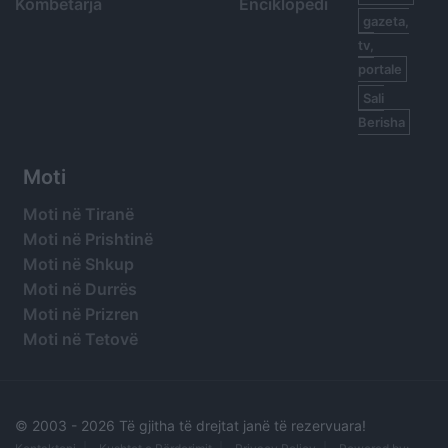
Kombëtarja
Enciklopedi
gazeta,
tv,
portale
Sali
Berisha
Moti
Moti në Tiranë
Moti në Prishtinë
Moti në Shkup
Moti në Durrës
Moti në Prizren
Moti në Tetovë
© 2003 -
2026 Të gjitha të drejtat janë të rezervuara!