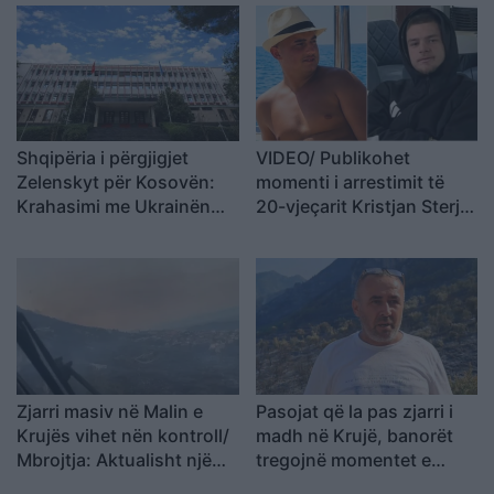
Shqipëria i përgjigjet
VIDEO/ Publikohet
Zelenskyt për Kosovën:
momenti i arrestimit të
Krahasimi me Ukrainën
20-vjeçarit Kristjan Sterjo,
është i gabuar
akuzohet për vrasjen e
Joan Zukos
Zjarri masiv në Malin e
Pasojat që la pas zjarri i
Krujës vihet nën kontroll/
madh në Krujë, banorët
Mbrojtja: Aktualisht një
tregojnë momentet e
vatër aktive
tmerrit: Flakët i kemi