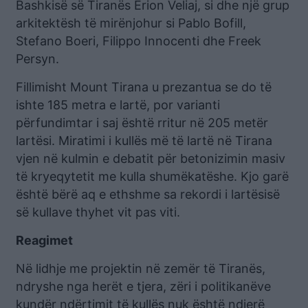
Bashkisë së Tiranës Erion Veliaj, si dhe një grup
arkitektësh të mirënjohur si Pablo Bofill,
Stefano Boeri, Filippo Innocenti dhe Freek
Persyn.
Fillimisht Mount Tirana u prezantua se do të
ishte 185 metra e lartë, por varianti
përfundimtar i saj është rritur në 205 metër
lartësi. Miratimi i kullës më të lartë në Tirana
vjen në kulmin e debatit për betonizimin masiv
të kryeqytetit me kulla shumëkatëshe. Kjo garë
është bërë aq e ethshme sa rekordi i lartësisë
së kullave thyhet vit pas viti.
Reagimet
Në lidhje me projektin në zemër të Tiranës,
ndryshe nga herët e tjera, zëri i politikanëve
kundër ndërtimit të kullës nuk është ndjerë