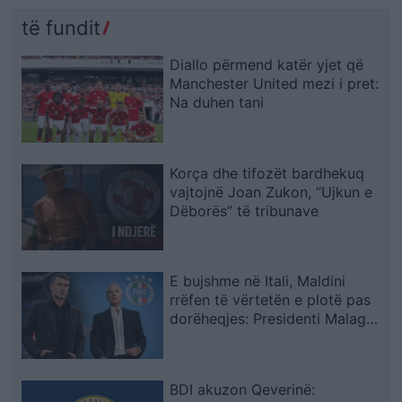
se 400 mijë banorë
Rama: Shmangëm një
evakuohen
bilanc tragjik
të fundit
Diallo përmend katër yjet që
Manchester United mezi i pret:
Na duhen tani
Korça dhe tifozët bardhekuq
vajtojnë Joan Zukon, “Ujkun e
Dëborës” të tribunave
E bujshme në Itali, Maldini
rrëfen të vërtetën e plotë pas
dorëheqjes: Presidenti Malago
na tha mos prekni…
BDI akuzon Qeverinë: