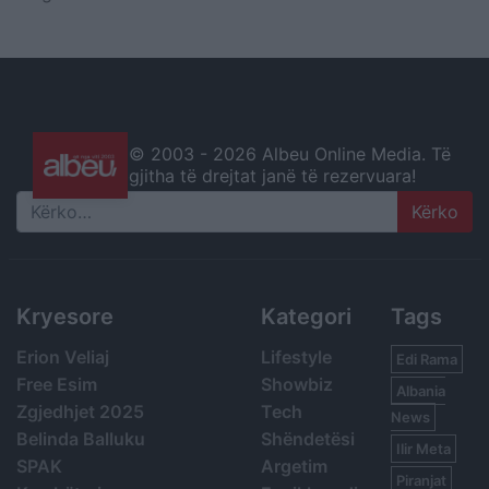
© 2003 -
2026 Albeu Online Media. Të
gjitha të drejtat janë të rezervuara!
Search
Kryesore
Kategori
Tags
Erion Veliaj
Lifestyle
Edi Rama
Free Esim
Showbiz
Albania
Zgjedhjet 2025
Tech
News
Belinda Balluku
Shëndetësi
Ilir Meta
SPAK
Argetim
Piranjat