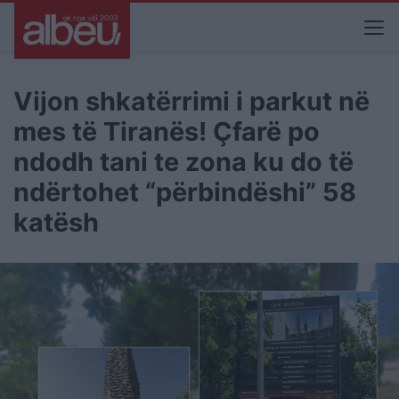
Vijon shkatërrimi i parkut në
mes të Tiranës! Çfarë po
ndodh tani te zona ku do të
ndërtohet “përbindëshi” 58
katësh