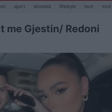
oni
sport
showbiz
lifestyle
tech
moti
lit me Gjestin/ Redoni