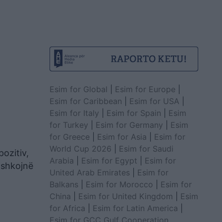
Esim for Global
|
Esim for Europe
|
Esim for Caribbean
|
Esim for USA
|
Esim for Italy
|
Esim for Spain
|
Esim
for Turkey
|
Esim for Germany
|
Esim
for Greece
|
Esim for Asia
|
Esim for
World Cup 2026
|
Esim for Saudi
ozitiv,
Arabia
|
Esim for Egypt
|
Esim for
 shkojnë
United Arab Emirates
|
Esim for
Balkans
|
Esim for Morocco
|
Esim for
China
|
Esim for United Kingdom
|
Esim
for Africa
|
Esim for Latin America
|
Esim for GCC Gulf Cooperation