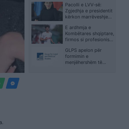
Pacolli e LVV-së:
Zgjedhja e presidentit
kërkon marrëveshje
mes shumicës dhe
E ardhmja e
opozitës
Kombëtares shqiptare,
firmos si profesionist
me gjigantët e
GLPS apelon për
Premier Ligë: “Djall” i
formimin e
goditjeve të dënimit
menjëhershëm të
Kuvendit sipas
afateve kushtetuese
a.