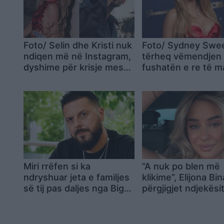
Foto/ Selin dhe Kristi nuk
Foto/ Sydney Swe
ndiqen më në Instagram,
tërheq vëmendjen
dyshime për krisje mes
fushatën e re të m
fitueses së Big Brother
së saj
VIP 5 dhe ish-banorit
Miri rrëfen si ka
“A nuk po blen më
ndryshuar jeta e familjes
klikime”, Elijona Bin
së tij pas daljes nga Big
përgjigjet ndjekësi
Brother
mënyrë ironike