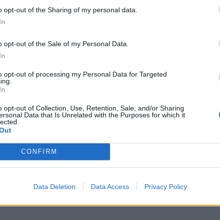
rëzit që ia kam dedikuar dikujt, por jo, nuk është ded
o opt-out of the Sharing of my personal data.
In
sa forma të mira dhe kaq.”
o opt-out of the Sale of my Personal Data.
In
to opt-out of processing my Personal Data for Targeted
ing.
In
o opt-out of Collection, Use, Retention, Sale, and/or Sharing
ersonal Data that Is Unrelated with the Purposes for which it
lected.
Out
CONFIRM
rgon mesazh prekës Eglit: Sytë
Deklarata dashurie mes Eglit dhe 
 e shpirtit tënd (VIDEO)
Mezi pres të shoh sytë e tu
Data Deletion
Data Access
Privacy Policy