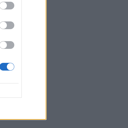
Belgium
ikim.”
Redonit: