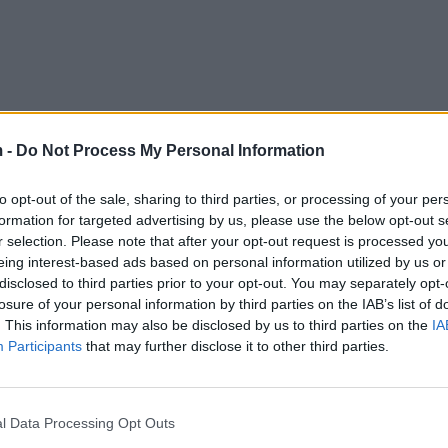
 -
Do Not Process My Personal Information
to opt-out of the sale, sharing to third parties, or processing of your per
formation for targeted advertising by us, please use the below opt-out s
r selection. Please note that after your opt-out request is processed y
 gjeta një motër… (qesh). Unë diçka që e urrej më së s
eing interest-based ads based on personal information utilized by us or
yre po ndodh diçka e bukur. Çfarë ka pasur me mua ë
disclosed to third parties prior to your opt-out. You may separately opt-
a rrugëtimin, ndoshta ky ishte gabimi im. Nuk dua t
losure of your personal information by third parties on the IAB’s list of
. This information may also be disclosed by us to third parties on the
IA
Participants
that may further disclose it to other third parties.
jalli goxha vëmendje nëpër rrjet pasi shumë fansa me
l Data Processing Opt Outs
nga është realizuar para se të hyja në ‘Big Brother’. 