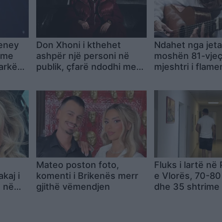
eney
Don Xhoni i kthehet
Ndahet nga jeta
 me
ashpër një personi në
moshën 81-vjeç
arkës
publik, çfarë ndodhi me
mjeshtri i flame
reperin?
Pepe Habichuel
Mateo poston foto,
Fluks i lartë në
akaj i
komenti i Brikenës merr
e Vlorës, 70-80 
t në
gjithë vëmendjen
dhe 35 shtrime 