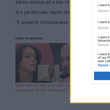
është rastësia që e bën të bukur. Mendojnë nje
I want t
Opted 
Si e përshkruan vajzën ideale?
“E sinqertë, komunikuese, besnike, të ketë di
I want t
Opted 
I want 
Lajme të ngjashme:
Advertis
Opted 
I want t
of my P
was col
Opted 
Nëse futet në ‘BBA’, a do ndërhyjë Redoni
Redoni i dë
mes raportit të Eglit dhe Gjestit?
janë pasqyra