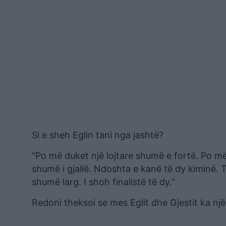
Si e sheh Eglin tani nga jashtë?
“Po më duket një lojtare shumë e fortë. Po më
shumë i gjallë. Ndoshta e kanë të dy kiminë. 
shumë larg. I shoh finalistë të dy.”
Redoni theksoi se mes Eglit dhe Gjestit ka një