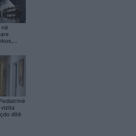
 në
are
nkos,
a
 Pediatrinë
vizita
çdo ditë