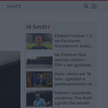
search
LiveTV
të fundit
Elbasani humbet 1-3
me Partizanin,
Gvozdenovic analizon
miqësoren: Na
Në Prishtinë fillon
munguan dy sulmues,
seminari dyditor i
por skuadra më
FIFA-s për gjyqtarët
kënaqi në disa
kosovarë
aspekte
Gashi cakton për 18
tetor zgjedhjet e
jashtëzakonshme në
Bërvenicë
Ndikimi i Guardiolës
vendimtar: Pse Rodri
zgjodhi Barcelonën në
vend të Real Madridit