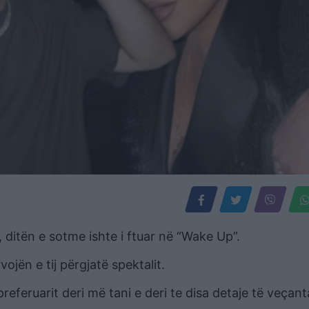
, ditën e sotme ishte i ftuar në “Wake Up”.
ojën e tij përgjatë spektalit.
feruarit deri më tani e deri te disa detaje të veçant