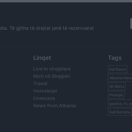
a. Të gjitha të drejtat janë të rezervuara!
Linqet
Tags
Live tv shqiptare
Edi Rama
Moti në Shqipëri
Albania New
Travel
Ilir Meta
Horoskopi
Piranjat
Livescore
gazeta, tv, p
News from Albania
Sali Berisha