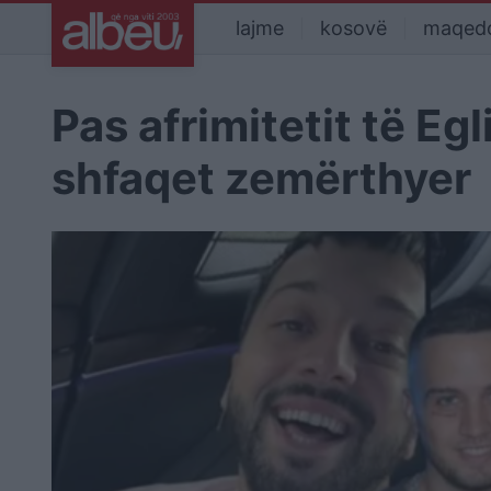
lajme
kosovë
maqed
Pas afrimitetit të Eg
shfaqet zemërthyer