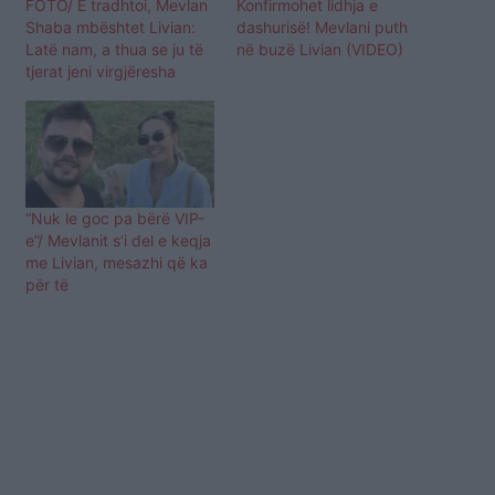
FOTO/ E tradhtoi, Mevlan
Konfirmohet lidhja e
Shaba mbështet Livian:
dashurisë! Mevlani puth
Latë nam, a thua se ju të
në buzë Livian (VIDEO)
tjerat jeni virgjëresha
“Nuk le goc pa bërë VIP-
e”/ Mevlanit s’i del e keqja
me Livian, mesazhi që ka
për të