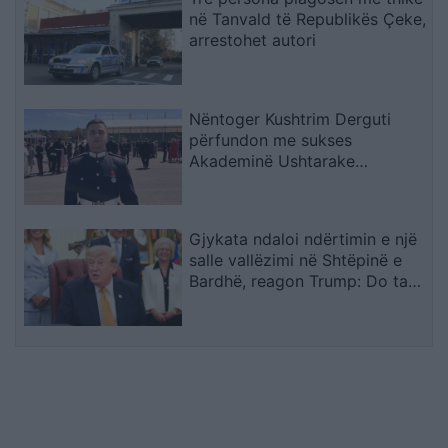
në Tanvald të Republikës Çeke,
arrestohet autori
Nëntoger Kushtrim Derguti
përfundon me sukses
Akademinë Ushtarake
Sandhurst
Gjykata ndaloi ndërtimin e një
salle vallëzimi në Shtëpinë e
Bardhë, reagon Trump: Do ta
çojmë çështjen në Gjykatën e
Lartë