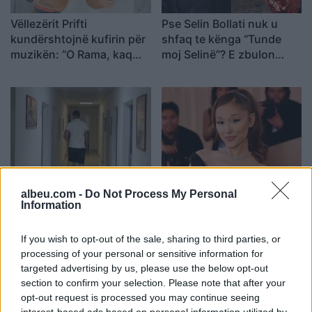
Vëllezërit Prifti
Pse Selin Bollati nuk u
kundërshtojnë kufirin për
shfaq te kënga “Tunde
muzikën: “O Rama, kaq
moj Selinë”? E zbulon
shumë do ta shpopullosh
Kristi Lamaj: Koncertet e
vendin? Keq e më keq!”
mia në Europë dhe
angazhimet e saj
Rriten vizitat në Pediatrinë
Ariana Grande thyen
albeu.com -
Do Not Process My Personal
e Vlorës, deri në 80 raste
heshtjen pas njoftimit për
Information
në ditë nga virozat dhe
shkëputje nga skena:
alergjitë
Vendimi ishte i
If you wish to opt-out of the sale, sharing to third parties, or
paramenduar, jo i
processing of your personal or sensitive information for
momentit
targeted advertising by us, please use the below opt-out
section to confirm your selection. Please note that after your
opt-out request is processed you may continue seeing
interest-based ads based on personal information utilized by