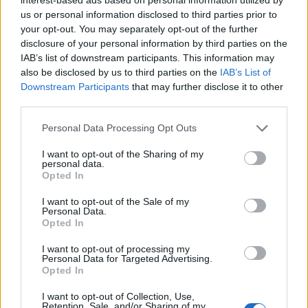
us or personal information disclosed to third parties prior to
your opt-out. You may separately opt-out of the further
Charlize Theron mahnit
Foto/ Selin dhe Kristi nuk
disclosure of your personal information by third parties on the
në Seul me një pamje të
ndiqen më në Instagram,
IAB’s list of downstream participants. This information may
errët dhe provokuese
dyshime për krisje mes
also be disclosed by us to third parties on the
IAB’s List of
gjatë promovimit të filmit
fitueses së Big Brother
Downstream Participants
that may further disclose it to other
“The Odyssey
VIP 5 dhe ish-banorit
third parties.
Personal Data Processing Opt Outs
I want to opt-out of the Sharing of my
personal data.
Opted In
Foto/ Sydney Sweeney
Don Xhoni i kthehet
I want to opt-out of the Sale of my
tërheq vëmendjen me
ashpër një personi në
Personal Data.
fushatën e re të markës
publik, çfarë ndodhi me
Opted In
së saj
reperin?
I want to opt-out of processing my
të fundit
Personal Data for Targeted Advertising.
Opted In
Kadrijaj: Seanca e
jashtëzakonshme mbahet
I want to opt-out of Collection, Use,
Retention, Sale, and/or Sharing of my