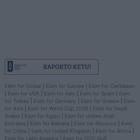
Esim for Global
|
Esim for Europe
|
Esim for Caribbean
|
Esim for USA
|
Esim for Italy
|
Esim for Spain
|
Esim
for Turkey
|
Esim for Germany
|
Esim for Greece
|
Esim
for Asia
|
Esim for World Cup 2026
|
Esim for Saudi
Arabia
|
Esim for Egypt
|
Esim for United Arab
Emirates
|
Esim for Balkans
|
Esim for Morocco
|
Esim
for China
|
Esim for United Kingdom
|
Esim for Africa
|
Esim for Latin America
|
Esim for GCC Gulf