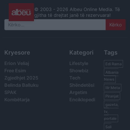
© 2003 -
2026 Albeu Online Media. Të
gjitha të drejtat janë të rezervuara!
Search
Kryesore
Kategori
Tags
Erion Veliaj
Lifestyle
Edi Rama
Free Esim
Showbiz
Albania
Zgjedhjet 2025
Tech
News
Belinda Balluku
Shëndetësi
Ilir Meta
SPAK
Argetim
Piranjat
Kombëtarja
Enciklopedi
gazeta,
tv,
portale
Sali