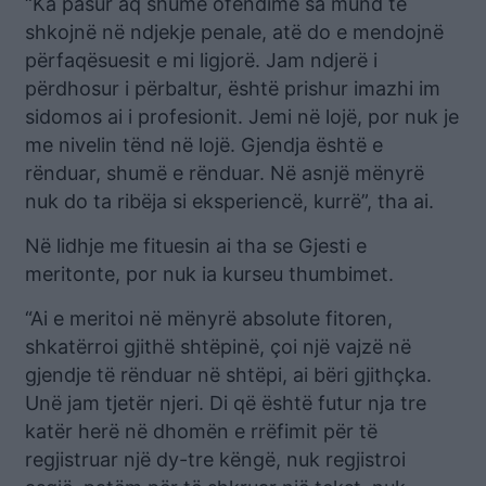
“Ka pasur aq shumë ofendime sa mund të
shkojnë në ndjekje penale, atë do e mendojnë
përfaqësuesit e mi ligjorë. Jam ndjerë i
përdhosur i përbaltur, është prishur imazhi im
sidomos ai i profesionit. Jemi në lojë, por nuk je
me nivelin tënd në lojë. Gjendja është e
rënduar, shumë e rënduar. Në asnjë mënyrë
nuk do ta ribëja si eksperiencë, kurrë”, tha ai.
Në lidhje me fituesin ai tha se Gjesti e
meritonte, por nuk ia kurseu thumbimet.
“Ai e meritoi në mënyrë absolute fitoren,
shkatërroi gjithë shtëpinë, çoi një vajzë në
gjendje të rënduar në shtëpi, ai bëri gjithçka.
Unë jam tjetër njeri. Di që është futur nja tre
katër herë në dhomën e rrëfimit për të
regjistruar një dy-tre këngë, nuk regjistroi