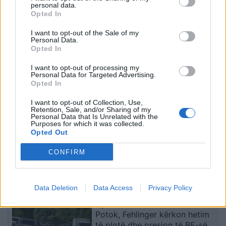
personal data.
Opted In
Hyri me Jet Ski në
“Po ngrihet një ministri
hapësirën e pushuesve në
paralele e Shëndetësisë”/
I want to opt-out of the Sale of my
Personal Data.
Zvërnec, gjobitet me 300
Këlliçi: Projektligji i
Opted In
mijë lekë drejtuesi
shtatorit i hap rrugë
monopolit, SPAK të
I want to opt-out of processing my
ndërhyjë
Personal Data for Targeted Advertising.
Opted In
I want to opt-out of Collection, Use,
Retention, Sale, and/or Sharing of my
Personal Data that Is Unrelated with the
Purposes for which it was collected.
Opted Out
Infermierja shqiptare në
Osman Stafa thirrje
Itali shpërthen në lot në
qytetarëve nga protesta:
CONFIRM
protestë: Pacientët
Mbi partitë të vendosim
detyrohen të kërkojnë
Shqipërinë, ka ardhur
kurim jashtë vendit
koha e brezit të ri
të fundit
Data Deletion
Data Access
Privacy Policy
Gjurmët e luftës në Zubin
Potok, Fehlinger kërkon hetim
të plotë dhe presion të BE-së