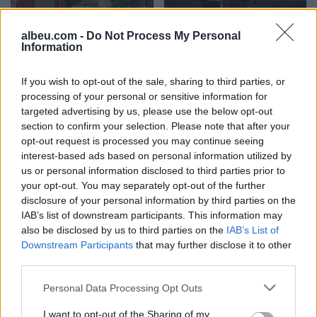
Flakët përfshijnë banesën
“Meta” gjobitet me 567
dykatëshe në Fier,
milionë dollarë të tjerë për
albeu.com -
Do Not Process My Personal
Information
shkaktohen dëme të
sigurinë e fëmijëve,
konsiderueshme
kompania: Do ta apelojmë
If you wish to opt-out of the sale, sharing to third parties, or
processing of your personal or sensitive information for
targeted advertising by us, please use the below opt-out
section to confirm your selection. Please note that after your
opt-out request is processed you may continue seeing
interest-based ads based on personal information utilized by
us or personal information disclosed to third parties prior to
Horoskopi 7 Gusht 2026/
Nga gëzimi i dasmës te
your opt-out. You may separately opt-out of the further
Çfarë kanë rezervuar yjet
dhimbja e madhe, Arianit
disclosure of your personal information by third parties on the
për secilën shenjë?
Çetaj gjendet i pajetë në
IAB’s list of downstream participants. This information may
Pejë
also be disclosed by us to third parties on the
IAB’s List of
Downstream Participants
that may further disclose it to other
third parties.
Personal Data Processing Opt Outs
I want to opt-out of the Sharing of my