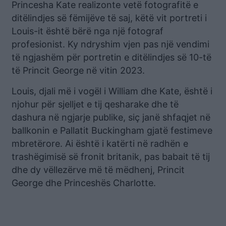
Princesha Kate realizonte vetë fotografitë e
ditëlindjes së fëmijëve të saj, këtë vit portreti i
Louis-it është bërë nga një fotograf
profesionist. Ky ndryshim vjen pas një vendimi
të ngjashëm për portretin e ditëlindjes së 10-të
të Princit George në vitin 2023.
Louis, djali më i vogël i William dhe Kate, është i
njohur për sjelljet e tij qesharake dhe të
dashura në ngjarje publike, siç janë shfaqjet në
ballkonin e Pallatit Buckingham gjatë festimeve
mbretërore. Ai është i katërti në radhën e
trashëgimisë së fronit britanik, pas babait të tij
dhe dy vëllezërve më të mëdhenj, Princit
George dhe Princeshës Charlotte.