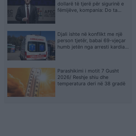
dollarë të tjerë për sigurinë e
fëmijëve, kompania: Do ta
apelojmë
Djali ishte në konflikt me një
person tjetër, babai 69-vjeçar
humb jetën nga arresti kardiak
(EMRI)
Parashikimi i motit 7 Gusht
2026/ Reshje shiu dhe
temperatura deri në 38 gradë