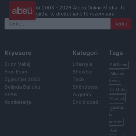
© 2003 -
2026 Albeu Online Media. Të
gjitha të drejtat janë të rezervuara!
Search
Kryesore
Kategori
Tags
Erion Veliaj
Lifestyle
Edi Rama
Free Esim
Showbiz
Albania
Zgjedhjet 2025
Tech
News
Belinda Balluku
Shëndetësi
Ilir Meta
SPAK
Argetim
Piranjat
Kombëtarja
Enciklopedi
gazeta,
tv,
portale
Sali