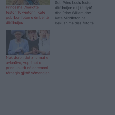
Sot, Princ Louis feston
Princesha Charlotte
ditëlindjen e tij të dytë
feston 10-vjetorin! Kate
dhe Princ William dhe
publikon foton e ëmbël të
Kate Middleton na
ditëlindjes
bekuan me disa foto të
reja të të voglit. Foto e
realizuara nga dukesha u
postuan në Instagram
dhe shfaqin Louis më
duar dhe fytyrë të lyer me
bojë. I adhurueshëm, e
Nuk duron dot zhurmat e
dimë. Ndoshta…
avionëve, veprimet e
princ Louisit në ceremoni
tërheqin gjithë vëmendjen