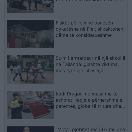
ndaj Serbisë
Flakët përfshijnë banesën
dykatëshe në Fier, shkaktohen
dëme të konsiderueshme
Sulm i armatosur në një shkollë
në Tajlandë: gjashtë viktima,
mes tyre një 14-vjeçar
Kodi Rrugor me masa më të
ashpra: Heqje e përhershme e
patentës, gjoba të rritura dhe
kufizime për drejtuesit e rinj
“Meta” gjobitet me 567 milionë