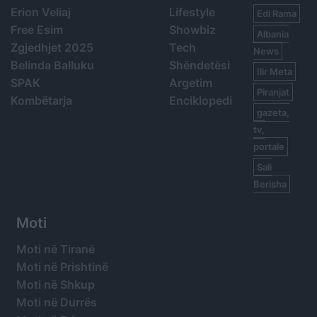
Erion Veliaj
Lifestyle
Edi Rama
Free Esim
Showbiz
Albania
Zgjedhjet 2025
Tech
News
Belinda Balluku
Shëndetësi
Ilir Meta
SPAK
Argetim
Piranjat
Kombëtarja
Enciklopedi
gazeta,
tv,
portale
Sali
Berisha
Moti
Moti në Tiranë
Moti në Prishtinë
Moti në Shkup
Moti në Durrës