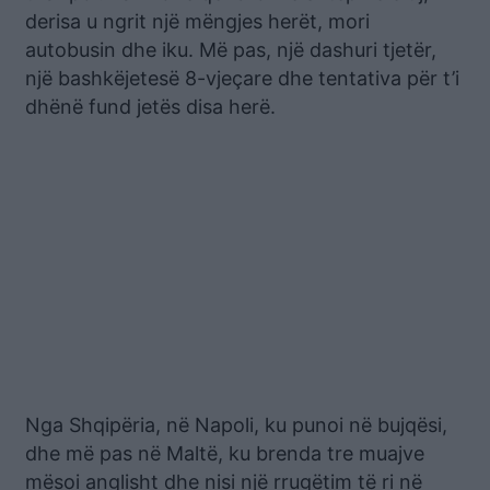
derisa u ngrit një mëngjes herët, mori
autobusin dhe iku. Më pas, një dashuri tjetër,
një bashkëjetesë 8-vjeçare dhe tentativa për t’i
dhënë fund jetës disa herë.
Nga Shqipëria, në Napoli, ku punoi në bujqësi,
dhe më pas në Maltë, ku brenda tre muajve
mësoi anglisht dhe nisi një rrugëtim të ri në