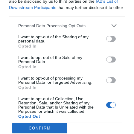
also be disclosed by us to third parties on the
IAB’s List of
Downstream Participants
that may further disclose it to other
third parties.
Koncerti i Kanye West
Dita e tetë e protestës në
Personal Data Processing Opt Outs
shkakton përplasje me
Divjakë, banorët
kalendarin e Champions
refuzojnë bashkimin me
I want to opt-out of the Sharing of my
personal data.
League në Kazakistan
Lushnjen
Opted In
I want to opt-out of the Sale of my
Personal Data.
Opted In
I want to opt-out of processing my
Personal Data for Targeted Advertising.
Opted In
Flakët përfshijnë një
Dita e 69-të e protestës,
banesë në Shkodër,
qytetarët marshojnë
I want to opt-out of Collection, Use,
Retention, Sale, and/or Sharing of my
zjarrfikësit vënë situatën
nëpër Tiranë
Personal Data that Is Unrelated with the
nën kontroll
Purposes for which it was collected.
Opted Out
CONFIRM