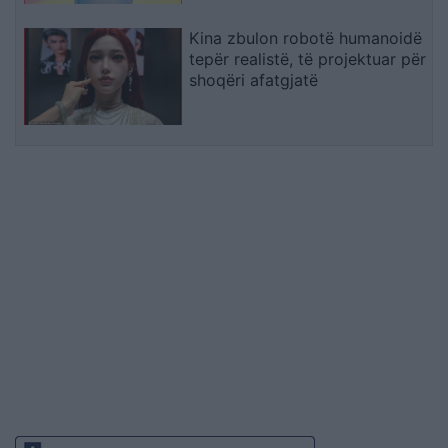
Kina zbulon robotë humanoidë
tepër realistë, të projektuar për
shoqëri afatgjatë