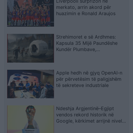
Liverpooli surprizon në
merkato, arrin akord për
huazimin e Ronald Araujos
Strehimoret e së Ardhmes:
Kapsula 35 Mijë Paundëshe
Kundër Plumbave,
Shpërthimeve dhe Fatkeqësive
Natyrore
Apple hedh në gjyq OpenAI-n
për përvetësim të paligjshëm
të sekreteve industriale
Ndeshja Argjentinë–Egjipt
vendos rekord historik në
Google, kërkimet arrijnë nivele
të papara