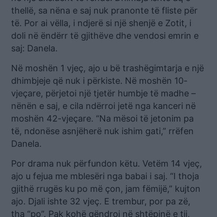
thellë, sa nëna e saj nuk pranonte të fliste për
të. Por ai vëlla, i ndjerë si një shenjë e Zotit, i
doli në ëndërr të gjithëve dhe vendosi emrin e
saj: Danela.
Në moshën 1 vjeç, ajo u bë trashëgimtarja e një
dhimbjeje që nuk i përkiste. Në moshën 10-
vjeçare, përjetoi një tjetër humbje të madhe –
nënën e saj, e cila ndërroi jetë nga kanceri në
moshën 42-vjeçare. “Na mësoi të jetonim pa
të, ndonëse asnjëherë nuk ishim gati,” rrëfen
Danela.
Por drama nuk përfundon këtu. Vetëm 14 vjeç,
ajo u fejua me mblesëri nga babai i saj. “I thoja
gjithë rrugës ku po më çon, jam fëmijë,” kujton
ajo. Djali ishte 32 vjeç. E trembur, por pa zë,
tha “po”. Pak kohë qëndroi në shtëpinë e tij,