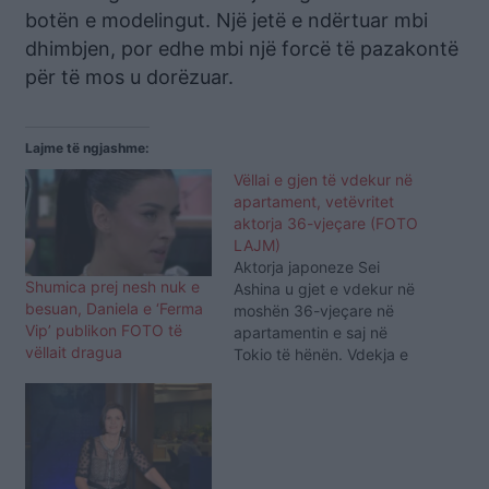
botën e modelingut. Një jetë e ndërtuar mbi
dhimbjen, por edhe mbi një forcë të pazakontë
për të mos u dorëzuar.
Lajme të ngjashme:
Vëllai e gjen të vdekur në
apartament, vetëvritet
aktorja 36-vjeçare (FOTO
LAJM)
Aktorja japoneze Sei
Shumica prej nesh nuk e
Ashina u gjet e vdekur në
besuan, Daniela e ‘Ferma
moshën 36-vjeçare në
Vip’ publikon FOTO të
apartamentin e saj në
vëllait dragua
Tokio të hënën. Vdekja e
saj është cilësuar si një
vetëvrasje, nga kompania
e menaxhimit dhe policia
e Tokios, sipas Variety.
Aktorja ishte e njohur më
së shumti për një nga