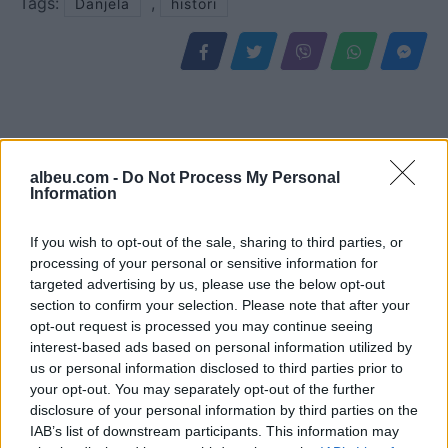
Tags:
,
Danjela
histori
albeu.com -
Do Not Process My Personal
Information
If you wish to opt-out of the sale, sharing to third parties, or
processing of your personal or sensitive information for
targeted advertising by us, please use the below opt-out
Kurti kundërshton
Gramsh, tre zjarre nën
section to confirm your selection. Please note that after your
kërkesat e LDK-së: Asnjë
kontroll pas ndërhyrjes në
opt-out request is processed you may continue seeing
marrëveshje nuk mund të
terrene të vështira
interest-based ads based on personal information utilized by
zhbëjë vullnetin qytetar
us or personal information disclosed to third parties prior to
your opt-out. You may separately opt-out of the further
disclosure of your personal information by third parties on the
IAB’s list of downstream participants. This information may