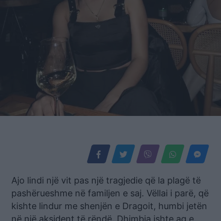
Ajo lindi një vit pas një tragjedie që la plagë të
pashërueshme në familjen e saj. Vëllai i parë, që
kishte lindur me shenjën e Dragoit, humbi jetën
në një aksident të rëndë. Dhimbja ishte aq e