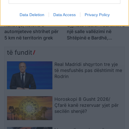
Data Deletion
Data Access
Privacy Policy
Kakavijë, kolona e
Gjykata ndaloi ndërtimin e
automjeteve shtrihet për
një salle vallëzimi në
5 km në territorin grek
Shtëpinë e Bardhë,
reagon Trump: Do ta
çojmë çështjen në
të fundit
Gjykatën e Lartë
Real Madridi shqyrton tre yje
të mesfushës pas dështimit me
Rodrin
Horoskopi 8 Gusht 2026/
Çfarë kanë rezervuar yjet për
secilën shenjë?