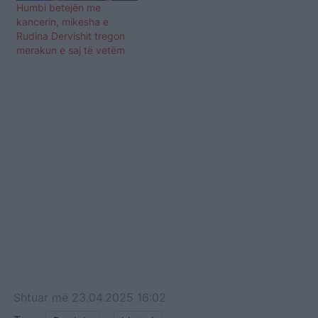
Humbi betejën me
rolet kryesore në…
kancerin, mikesha e
Rudina Dervishit tregon
merakun e saj të vetëm
Shtuar
më
23.04.2025 16:02