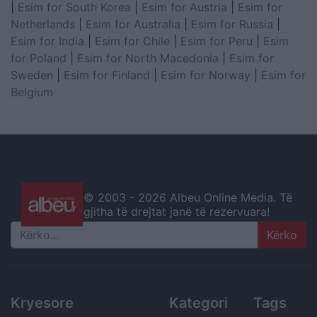
|
Esim for South Korea
|
Esim for Austria
|
Esim for
Netherlands
|
Esim for Australia
|
Esim for Russia
|
Esim for India
|
Esim for Chile
|
Esim for Peru
|
Esim
for Poland
|
Esim for North Macedonia
|
Esim for
Sweden
|
Esim for Finland
|
Esim for Norway
|
Esim for
Belgium
© 2003 -
2026 Albeu Online Media. Të
gjitha të drejtat janë të rezervuara!
Search
Kryesore
Kategori
Tags