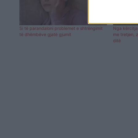
Si të parandaloni problemet e shtrëngimit
Nga kërcitj
të dhëmbëve gjatë gjumit
me tretjen, 
ditë