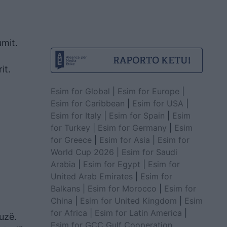
umit.
it.
Esim for Global
|
Esim for Europe
|
Esim for Caribbean
|
Esim for USA
|
Esim for Italy
|
Esim for Spain
|
Esim
for Turkey
|
Esim for Germany
|
Esim
for Greece
|
Esim for Asia
|
Esim for
World Cup 2026
|
Esim for Saudi
Arabia
|
Esim for Egypt
|
Esim for
United Arab Emirates
|
Esim for
Balkans
|
Esim for Morocco
|
Esim for
China
|
Esim for United Kingdom
|
Esim
for Africa
|
Esim for Latin America
|
uzë.
Esim for GCC Gulf Cooperation