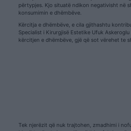
përtypjes. Kjo situatë ndikon negativisht në
konsumimin e dhëmbëve.
Kërcitja e dhëmbëve, e cila gjithashtu kontribu
Specialist i Kirurgjisë Estetike Ufuk Askerog
kërcitjen e dhëmbëve, gjë që sot vërehet te s
Tek njerëzit që nuk trajtohen, zmadhimi i no