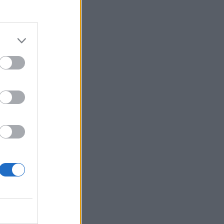
Belgium
ntazhi
 tkurrje
deri në
ta në