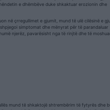
 shëndetin e dhëmbëve duke shkaktuar erozionin dhe
on në çrregullimet e gjumit, mund të ulë cilësinë e gj
lu shpjegoi simptomat dhe mënyrat për të parandaluar
humë njerëz, pavarësisht nga të rinjtë dhe të moshuar
fullës mund të shkaktojë shtrembërim të fytyrës dhe b