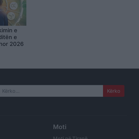
kimin e
ditën e
hor 2026
Search
Moti
Moti në Tiranë