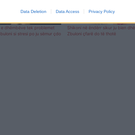
Data Deletion
Data Access
Privacy Policy
a e dhëmbëve tek problemet
Shikoni në ëndërr sikur ju bien d
zbuloni si stresi po ju sëmur çdo
Zbuloni çfarë do të thotë