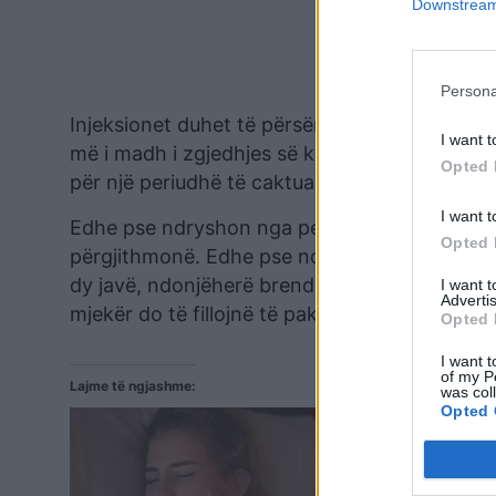
Downstream 
Persona
Injeksionet duhet të përsëriten rregullisht p
I want t
më i madh i zgjedhjes së këtij trajtimi është s
Opted 
për një periudhë të caktuar kohore.
I want t
Edhe pse ndryshon nga personi në person, m
Opted 
përgjithmonë. Edhe pse ndryshon nga personi 
dy javë, ndonjëherë brenda një dite. Ndërsa m
I want 
Advertis
mjekër do të fillojnë të pakësohen.
Opted 
I want t
of my P
Lajme të ngjashme:
was col
Opted 