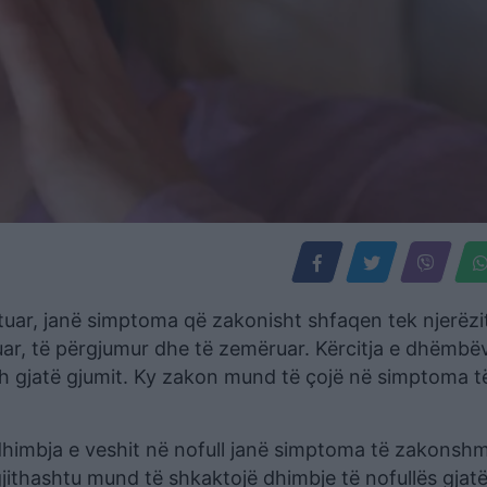
uar, janë simptoma që zakonisht shfaqen tek njerëzi
ësuar, të përgjumur dhe të zemëruar. Kërcitja e dhëmbë
 gjatë gjumit. Ky zakon mund të çojë në simptoma t
dhimbja e veshit në nofull janë simptoma të zakonsh
jithashtu mund të shkaktojë dhimbje të nofullës gjat