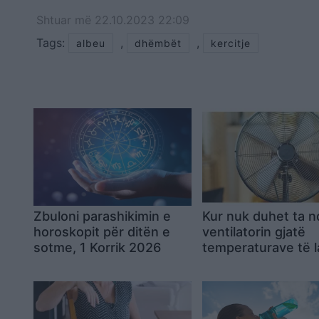
Shtuar
më
22.10.2023 22:09
Tags:
,
,
albeu
dhëmbët
kercitje
Zbuloni parashikimin e
Kur nuk duhet ta n
horoskopit për ditën e
ventilatorin gjatë
sotme, 1 Korrik 2026
temperaturave të l