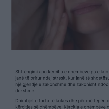
Shtrëngimi apo kërcitja e dhëmbëve pa e kupt
janë të prirur ndaj stresit, kur janë të shqet
një gjendje e zakonshme dhe zakonisht ndodh
dukshme.
Dhimbjet e forta të kokës dhe për më tepër, 
kërcitjes së dhëmbëve. Kërcitja e dhëmbëve g