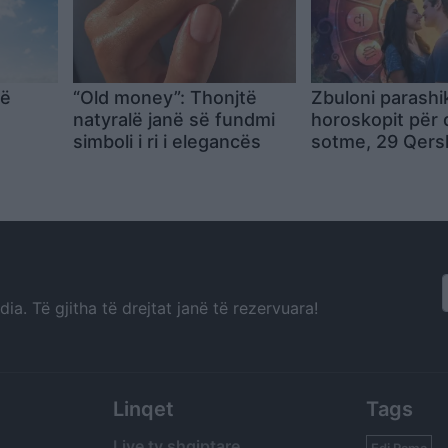
më
“Old money”: Thonjtë
Zbuloni parashi
natyralë janë së fundmi
horoskopit për 
simboli i ri i elegancës
sotme, 29 Qers
a. Të gjitha të drejtat janë të rezervuara!
Linqet
Tags
Live tv shqiptare