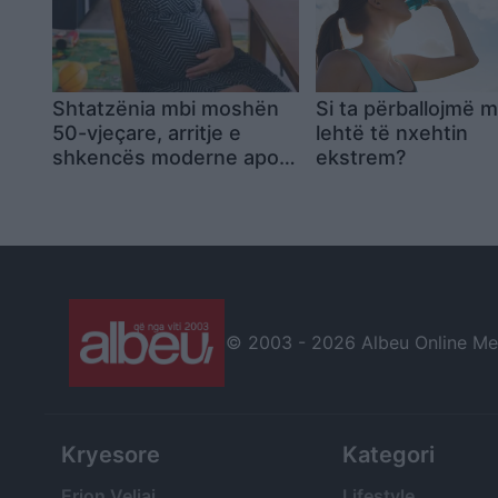
Shtatzënia mbi moshën
Si ta përballojmë 
50-vjeçare, arritje e
lehtë të nxehtin
shkencës moderne apo
ekstrem?
sfidë për organizmin e
gruas?
© 2003 -
2026 Albeu Online Medi
Kryesore
Kategori
Erion Veliaj
Lifestyle