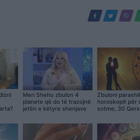
dizni
Meri Shehu zbulon 4
Zbuloni parashi
planete që do të trazojnë
horoskopit për 
arta?
jetën e këtyre shenjave
sotme, 30 Qers