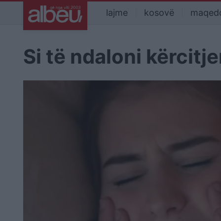
lajme
kosovë
maqed
Si të ndaloni kërcit