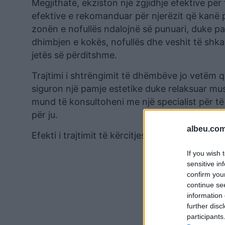
Megjithatë, ekziston një zgjidhje efektive pë
efektive e rekomanduar për njerëzit që kanë 
zonën e nofullës ndalojnë së punuari, duke p
dhimbjen e kokës, nofullës dhe veshit të shka
jetës së përditshme.
Trajtimi i shtrëngimit të dhëmbëve jo vetëm q
siguron një pamje estetike duke relaksuar mu
mund të konsultoheni me një specialist për të
për ju.
albeu.com
Efekti i trajtimit të kërcitjes së dhëmbëve mun
If you wish 
sensitive in
confirm you
continue se
information 
further disc
participants