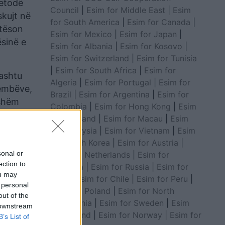
metodë
Council
|
Esim for Middle East
|
Esim
skujt në
for South America
|
Esim for Canada
|
htëson
Esim for Mexico
|
Esim for Japan
|
ësinë e
Esim for Albania
|
Esim for Kosovo
|
Esim for Switzerland
|
Esim for Tunisia
|
Esim for South Africa
|
Esim for
hashtu
Algeria
|
Esim for Portugal
|
Esim for
hëmbëve,
Brazil
|
Esim for Argentina
|
Esim for
tshëm
Colombia
|
Esim for Hong Kong
|
Esim
for Thailand
|
Esim for Macau
|
Esim
for Malaysia
|
Esim for Vietnam
|
Esim
for South Korea
|
Esim for Austria
|
sonal or
Esim for Netherlands
|
Esim for
ection to
Australia
|
Esim for Russia
|
Esim for
ou may
India
|
Esim for Chile
|
Esim for Peru
|
 personal
Esim for Poland
|
Esim for North
out of the
Macedonia
|
Esim for Sweden
|
Esim
 downstream
for Finland
|
Esim for Norway
|
Esim for
B’s List of