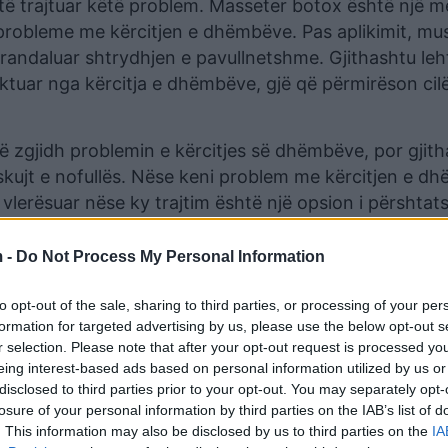
r të trajtuar këtë problem. Masseter botox është një 
probleme me kërcitjen e dhëmbëve. Pas aplikimit, mu
arandaluar shtrydhjen e pavullnetshme. Gjithashtu le
ktuar nga kërcitja e dhëmbëve, gjë që përmirëson cil
ë zgjidh problemin e kërcitjes së dhëmbëve, por gjit
skujt e nofullës. Nëse keni problem me kërcitjen e d
 vlerësuar nëse ky trajtim është një opsion i përshta
 -
Do Not Process My Personal Information
d të zgjasë deri në 4 deri në 5 muaj.
to opt-out of the sale, sharing to third parties, or processing of your per
formation for targeted advertising by us, please use the below opt-out s
r selection. Please note that after your opt-out request is processed y
eing interest-based ads based on personal information utilized by us or
disclosed to third parties prior to your opt-out. You may separately opt-
losure of your personal information by third parties on the IAB’s list of
. This information may also be disclosed by us to third parties on the
IA