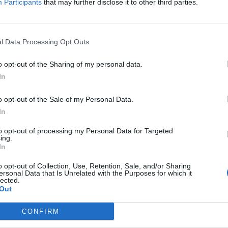
Participants
that may further disclose it to other third parties.
l Data Processing Opt Outs
ër të eliminuar problemet e kërcitjes së dhëmbëve. Ava
o opt-out of the Sharing of my personal data.
e truri mund ta harrojë këtë lëvizje pasi nuk do të ketë
In
o opt-out of the Sale of my Personal Data.
und të ndodhë edhe te pacientët që janë shëruar
In
në person, rezultatet e procedurës mund të zgjasin 
uskujt relaksohen, dhimbja do të ulet dhe vijat e imë
to opt-out of processing my Personal Data for Targeted
ing.
In
o opt-out of Collection, Use, Retention, Sale, and/or Sharing
ersonal Data that Is Unrelated with the Purposes for which it
lected.
Out
CONFIRM