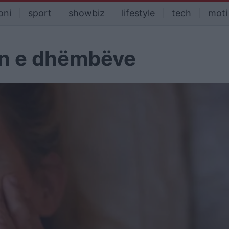
oni
sport
showbiz
lifestyle
tech
moti
jen e dhëmbëve