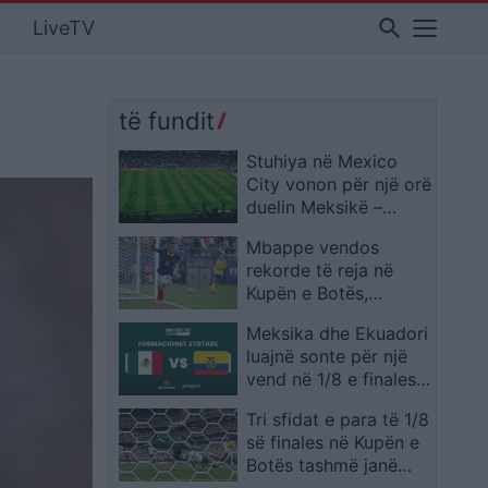
search
LiveTV
të fundit
Stuhiya në Mexico
City vonon për një orë
duelin Meksikë –
Ekuador në “Azteca”
Mbappe vendos
rekorde të reja në
Kupën e Botës,
francezi lë pas edhe
Meksika dhe Ekuadori
emra legjendarë
luajnë sonte për një
vend në 1/8 e finales,
publikohen
Tri sfidat e para të 1/8
formacionet zyrtare
së finales në Kupën e
Botës tashmë janë
zyrtarizuar