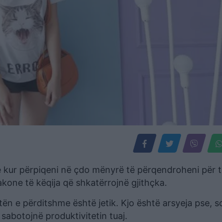
he kur përpiqeni në çdo mënyrë të përqendroheni për 
kone të këqija që shkatërrojnë gjithçka.
etën e përditshme është jetik. Kjo është arsyeja pse, s
sabotojnë produktivitetin tuaj.