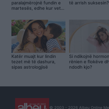
paralajmërojnë fundin e
të arrish suksesin?
martesës, edhe kur vetë
partnerët ende nuk e
kuptojnë
Katër muajt kur lindin
Si ndikojnë hormo
tezet më të dashura,
rënien e flokëve d
sipas astrologjisë
ndodh kjo?
© 2003 -
2026 Albeu Online Medi