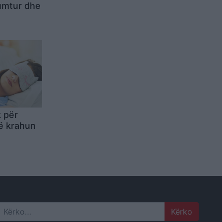
lumtur dhe
k për
ë krahun