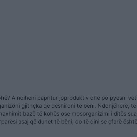
kohë? A ndiheni papritur joproduktiv dhe po pyesni ve
anizoni gjithçka që dëshironi të bëni. Ndonjëherë, të
enaxhimit bazë të kohës ose mosorganizimi i ditës sua
përparësi asaj që duhet të bëni, do të dini se çfarë ësht