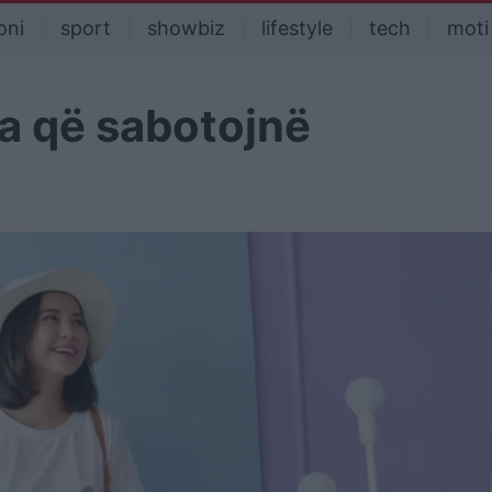
oni
sport
showbiz
lifestyle
tech
moti
ja që sabotojnë