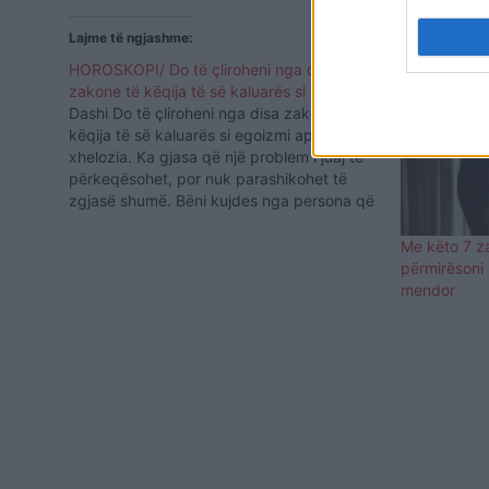
Lajme të ngjashme:
HOROSKOPI/ Do të çliroheni nga disa
zakone të këqija të së kaluarës si xhelozia
Dashi Do të çliroheni nga disa zakone të
këqija të së kaluarës si egoizmi apo
xhelozia. Ka gjasa që një problem i juaj të
përkeqësohet, por nuk parashikohet të
zgjasë shumë. Bëni kujdes nga persona që
përpiqen të ulin reputacionin tuaj. Demi Ka
gjasa të keni probleme financiare dhe të…
Me këto 7 z
përmirësoni
mendor