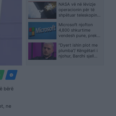
NASA vë në lëvizje
operacionin për të
shpëtuar teleskopin
hapësinor Swift
Microsoft njofton
4,800 shkurtime
vendesh pune, preken
Xbox dhe ekipet
“Dyert ishin plot me
komerciale
plumba”/ Këngëtari i
njohur, Bardhi sjell
histori prekëse nga
jeta: Na hodhën
bombën mbi shtëpi
të bërë
ot, ne