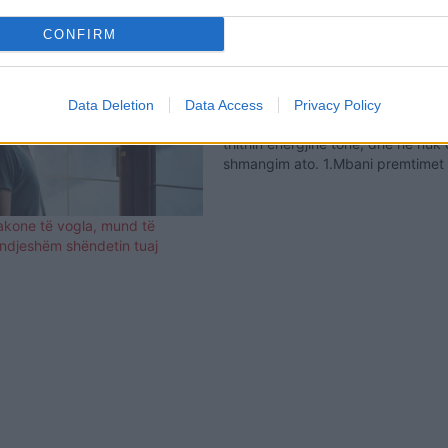
CONFIRM
9 zakonet e këqija që thithin energ
A ndjeheni vazhdimisht të rraskap
të lodhur dhe nuk e kuptoni pse? 
Data Deletion
Data Access
Privacy Policy
është se ne priremi të mbajmë za
thithin energjinë tonë, dhe ne nuk d
shmangim ato. 1.Mbani premtimet
premtime që nuk mund t’i mbani. 
përpjekje për të qenë mirë, do…
akone të vogla, mund të
 ndjeshëm shëndetin tuaj