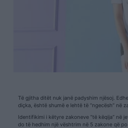
Të gjitha ditët nuk janë padyshim njësoj. Ed
diçka, është shumë e lehtë të “ngecësh” në za
Identifikimi i këtyre zakoneve “të këqija” në j
do të hedhim një vështrim në 5 zakone që po 