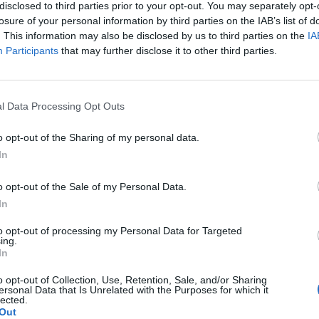
disclosed to third parties prior to your opt-out. You may separately opt-
ikim të madh në produktivitetin tuaj. Studimet kanë
losure of your personal information by third parties on the IAB’s list of
shumë më pak produktive sesa të bësh vetëm një gjë 
. This information may also be disclosed by us to third parties on the
IA
rjedha të shumta informacioni, nuk jeni në gjendje t’
Participants
that may further disclose it to other third parties.
b, kur përpiqeni të bëni më shumë se një gjë në të nj
 të kryer me sukses të dyja detyrat.
l Data Processing Opt Outs
o opt-out of the Sharing of my personal data.
isë mendore. Dhe po, ka kuptim të mërzitesh duke bërë
In
 t’i shtyni detyrat e vështira për një kohë tjetër të 
he si një “mal”. Nëse doni të ngrini produktivitetin t
o opt-out of the Sale of my Personal Data.
In
a se të flini
to opt-out of processing my Personal Data for Targeted
ing.
In
loni telefonin inteligjent në mëngjes ose pak para se 
ë një gjendje reaktiviteti. Po, është shumë e vështirë 
o opt-out of Collection, Use, Retention, Sale, and/or Sharing
ersonal Data that Is Unrelated with the Purposes for which it
e thyen, do të ndryshojë jetën tuaj të përditshme.
lected.
Out