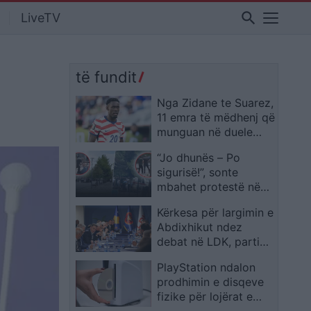
search
LiveTV
të fundit
Nga Zidane te Suarez,
11 emra të mëdhenj që
munguan në duele
vendimtare, në të
“Jo dhunës – Po
kundërt të Balogun
sigurisë!”, sonte
mbahet protestë në
Podujevë për më
Kërkesa për largimin e
shumë siguri
Abdixhikut ndez
debat në LDK, partia
përballë një momenti
PlayStation ndalon
vendimtar?
prodhimin e disqeve
fizike për lojërat e
reja nga janari 2028