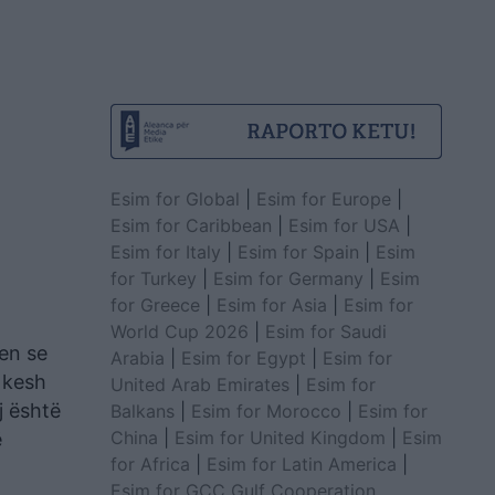
Esim for Global
|
Esim for Europe
|
Esim for Caribbean
|
Esim for USA
|
Esim for Italy
|
Esim for Spain
|
Esim
for Turkey
|
Esim for Germany
|
Esim
for Greece
|
Esim for Asia
|
Esim for
World Cup 2026
|
Esim for Saudi
ten se
Arabia
|
Esim for Egypt
|
Esim for
 kesh
United Arab Emirates
|
Esim for
j është
Balkans
|
Esim for Morocco
|
Esim for
China
|
Esim for United Kingdom
|
Esim
ë
for Africa
|
Esim for Latin America
|
Esim for GCC Gulf Cooperation