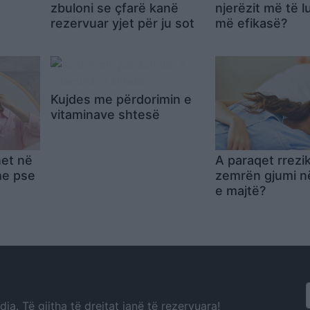
zbuloni se çfarë kanë
njerëzit më të 
rezervuar yjet për ju sot
më efikasë?
Kujdes me përdorimin e
vitaminave shtesë
net në
A paraqet rrezi
he pse
zemrën gjumi n
e majtë?
a. Të gjitha të drejtat janë të rezervuara!