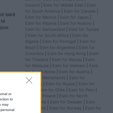
Council
|
Esim for Middle East
|
Esim
for South America
|
Esim for Canada
|
hit bërë
Esim for Mexico
|
Esim for Japan
|
 të
Esim for Albania
|
Esim for Kosovo
|
nizmi
Esim for Switzerland
|
Esim for Tunisia
|
Esim for South Africa
|
Esim for
Algeria
|
Esim for Portugal
|
Esim for
Brazil
|
Esim for Argentina
|
Esim for
Colombia
|
Esim for Hong Kong
|
Esim
for Thailand
|
Esim for Macau
|
Esim
for Malaysia
|
Esim for Vietnam
|
Esim
for South Korea
|
Esim for Austria
|
Esim for Netherlands
|
Esim for
Australia
|
Esim for Russia
|
Esim for
India
|
Esim for Chile
|
Esim for Peru
|
sonal or
Esim for Poland
|
Esim for North
ection to
Macedonia
|
Esim for Sweden
|
Esim
ou may
for Finland
|
Esim for Norway
|
Esim for
 personal