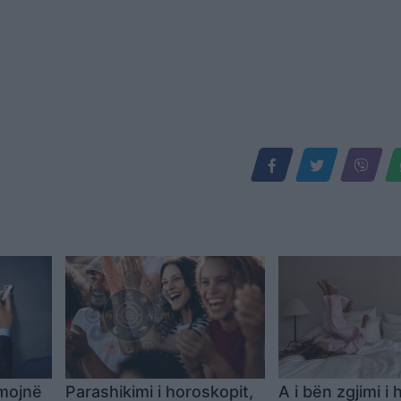
hmojnë
Parashikimi i horoskopit,
A i bën zgjimi i