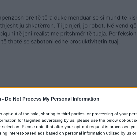
shpenzosh orë të tëra duke menduar se si mund të kis
hjesht ju shkatërron. Ti je njeri, jo robot. Në vend që
iquni të jeni realist me pritshmëritë tuaja. Perfeksio
të thotë se sabotoni edhe produktivitetin tuaj.
 -
Do Not Process My Personal Information
to opt-out of the sale, sharing to third parties, or processing of your per
formation for targeted advertising by us, please use the below opt-out s
r selection. Please note that after your opt-out request is processed y
eing interest-based ads based on personal information utilized by us or