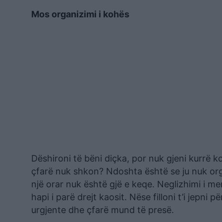
Mos organizimi i kohës
Dëshironi të bëni diçka, por nuk gjeni kurrë 
çfarë nuk shkon? Ndoshta është se ju nuk org
një orar nuk është gjë e keqe. Neglizhimi i m
hapi i parë drejt kaosit. Nëse filloni t’i jepni 
urgjente dhe çfarë mund të presë.