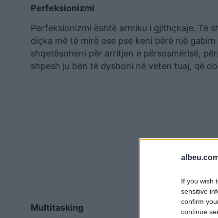
Perfeksionizmi
Perfeksionizmi është armiku i gjithçkaje. Të 
diçka më të mirë ose pse keni bërë një gabim t
shqetësoheni për arritjen e përsosmërisë, përp
shpesh ju bën të dyshoni në veten tuaj, që do 
albeu.com
If you wish 
sensitive in
confirm you
Multitasking
continue se