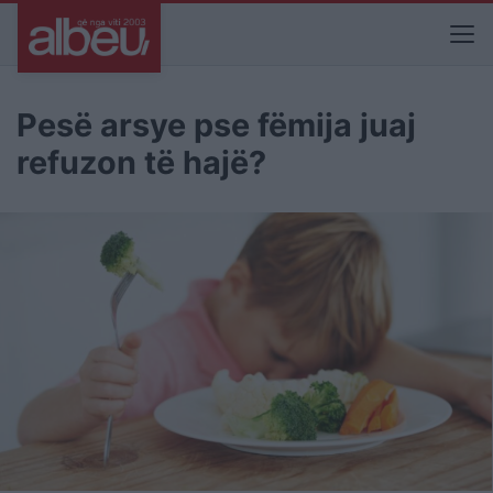
Pesë arsye pse fëmija juaj
refuzon të hajë?