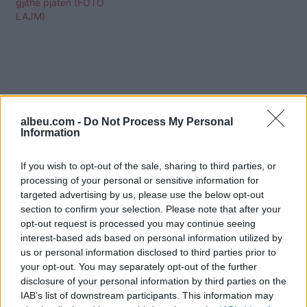
gjithë pjatën (FOTO
LAJM)
albeu.com -
Do Not Process My Personal
Information
If you wish to opt-out of the sale, sharing to third parties, or
processing of your personal or sensitive information for
targeted advertising by us, please use the below opt-out
section to confirm your selection. Please note that after your
opt-out request is processed you may continue seeing
interest-based ads based on personal information utilized by
us or personal information disclosed to third parties prior to
Shtuar
më
20.12.2022 11:24
your opt-out. You may separately opt-out of the further
Tags:
,
,
arsye
femija refuzon te haje
disclosure of your personal information by third parties on the
,
keshilla
Pese arsye
IAB’s list of downstream participants. This information may