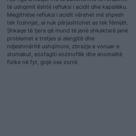
të ushqimit është refluksi i acidit dhe kapsllëku.
Megjithëse refluksi i acidit vërehet më shpesh
tek foshnjat, ai nuk përjashtohet as tek fëmijët.
Shkaqe të tjera që mund të jenë shkaktarë janë
problemet e tretjes si alergjitë dhe
ndjeshmëritë ushqimore, zbrazja e vonuar e
stomakut, ezofagiti eozinofilik dhe anomalitë
fizike në fyt, gojë ose zorrë.