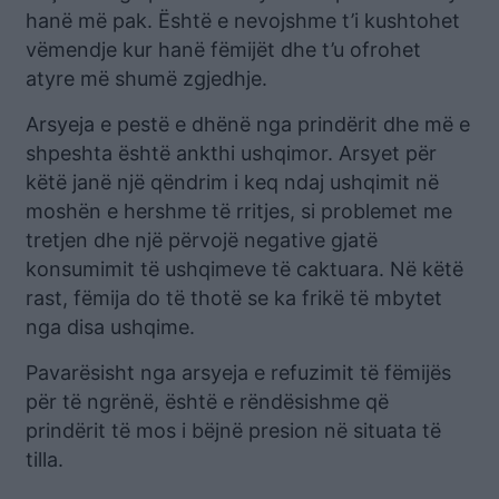
hanë më pak. Është e nevojshme t’i kushtohet
vëmendje kur hanë fëmijët dhe t’u ofrohet
atyre më shumë zgjedhje.
Arsyeja e pestë e dhënë nga prindërit dhe më e
shpeshta është ankthi ushqimor. Arsyet për
këtë janë një qëndrim i keq ndaj ushqimit në
moshën e hershme të rritjes, si problemet me
tretjen dhe një përvojë negative gjatë
konsumimit të ushqimeve të caktuara. Në këtë
rast, fëmija do të thotë se ka frikë të mbytet
nga disa ushqime.
Pavarësisht nga arsyeja e refuzimit të fëmijës
për të ngrënë, është e rëndësishme që
prindërit të mos i bëjnë presion në situata të
tilla.