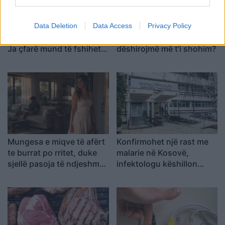
Njihni një person që e
Çfarë na shtyn të ruajmë
Data Deletion
Data Access
Privacy Policy
kthen çdo bisedë te vetja?
takime me persona që nuk
Ja çfarë mund të fshihet
dëshirojmë më t’i shohim?
pas kësaj sjelljeje
Mungesa e miqve të afërt
Konfirmohet një rast me
te burrat po rritet, duke
malarie në Kosovë,
sjellë pasoja të ndjeshme
infektologu këshillon
në martesë dhe lidhje
udhëtarët