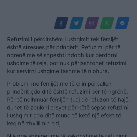
Refuzimi i përditshëm i ushqimit tek fëmijët
është stresues për prindërit. Refuzimi për të
ngrënë më së shpeshti ndodh kur përdorni
ushqime të reja, por nuk përjashtohet refuzimi
kur servirni ushqime tashmë të njohura.
Problemi me fëmijët me të cilin përballen
prindërit çdo ditë është refuzimi për të ngrënë.
Për të ndihmuar fëmijën tuaj që refuzon të hajë,
duhet të zbuloni arsyet për këtë sepse refuzimi
i ushqimit çdo ditë mund të ketë një efekt të
keq në zhvillimin e tij.
Një nga shkaqet më të zakonshme të refuzimit