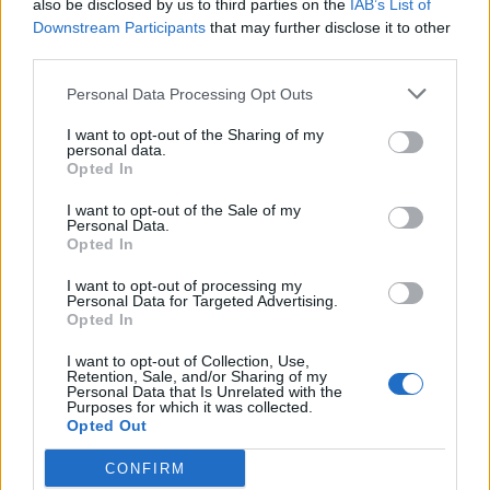
also be disclosed by us to third parties on the
IAB’s List of
Downstream Participants
that may further disclose it to other
third parties.
Personal Data Processing Opt Outs
I want to opt-out of the Sharing of my
personal data.
Opted In
I want to opt-out of the Sale of my
Personal Data.
Opted In
I want to opt-out of processing my
Pse e prekim vazhdimisht
Një javë me të panjohur:
Personal Data for Targeted Advertising.
butonin e ashensorit edhe
shtatë bisedat që i
Opted In
pasi ndizet? Psikologjia e
ndryshuan mënyrën si i
I want to opt-out of Collection, Use,
shpjegon këtë zakon
shihte njerëzit
Retention, Sale, and/or Sharing of my
Personal Data that Is Unrelated with the
Purposes for which it was collected.
Opted Out
CONFIRM