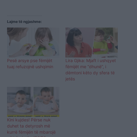
Lajme të ngjashme:
​Pesë arsye pse fëmijët
Lira Gjika: Mjaft i ushqyet
tuaj refuzojnë ushqimin
fëmijët me “dhunë”, i
dëmtoni këto dy sfera të
jetës
Kini kujdes! Përse nuk
duhet ta detyrosh më
kurrë fëmijën të mbarojë