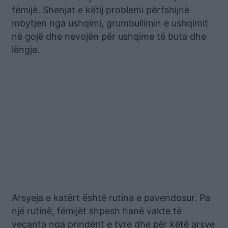
fëmijë. Shenjat e këtij problemi përfshijnë
mbytjen nga ushqimi, grumbullimin e ushqimit
në gojë dhe nevojën për ushqime të buta dhe
lëngje.
Arsyeja e katërt është rutina e pavendosur. Pa
një rutinë, fëmijët shpesh hanë vakte të
veçanta nga prindërit e tyre dhe për këtë arsye