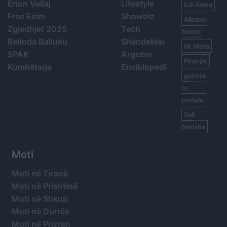
Erion Veliaj
Lifestyle
Edi Rama
Free Esim
Showbiz
Albania
Zgjedhjet 2025
Tech
News
Belinda Balluku
Shëndetësi
Ilir Meta
SPAK
Argetim
Piranjat
Kombëtarja
Enciklopedi
gazeta,
tv,
portale
Sali
Berisha
Moti
Moti në Tiranë
Moti në Prishtinë
Moti në Shkup
Moti në Durrës
Moti në Prizren