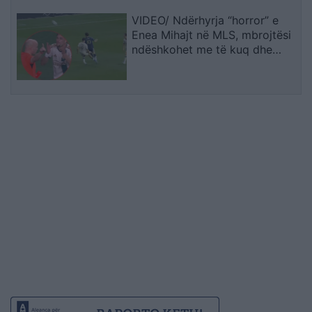
VIDEO/ Ndërhyrja “horror” e
Enea Mihajt në MLS, mbrojtësi
ndëshkohet me të kuq dhe
gjobë