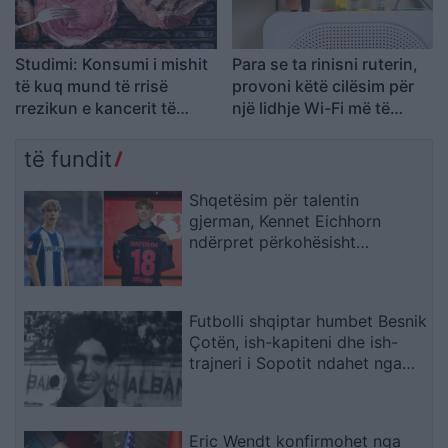
Studimi: Konsumi i mishit
Para se ta rinisni ruterin,
të kuq mund të rrisë
provoni këtë cilësim për
rrezikun e kancerit të
një lidhje Wi-Fi më të
pankreasit
qëndrueshme
të fundit
Shqetësim për talentin
gjerman, Kennet Eichhorn
ndërpret përkohësisht
karrierën për arsye
shëndetësore
Futbolli shqiptar humbet Besnik
Çotën, ish-kapiteni dhe ish-
trajneri i Sopotit ndahet nga
jeta në moshën 56-vjeçare
Eric Wendt konfirmohet nga