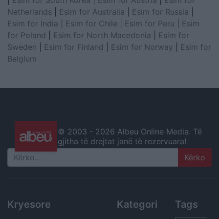
|
Esim for South Korea
|
Esim for Austria
|
Esim for
Netherlands
|
Esim for Australia
|
Esim for Russia
|
Esim for India
|
Esim for Chile
|
Esim for Peru
|
Esim
for Poland
|
Esim for North Macedonia
|
Esim for
Sweden
|
Esim for Finland
|
Esim for Norway
|
Esim for
Belgium
© 2003 -
2026 Albeu Online Media. Të
gjitha të drejtat janë të rezervuara!
Search
Kryesore
Kategori
Tags