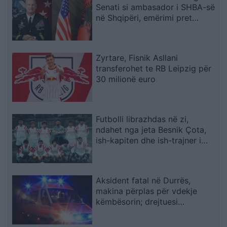
Senati si ambasador i SHBA-së
në Shqipëri, emërimi pret
firmën e Trump
Zyrtare, Fisnik Asllani
transferohet te RB Leipzig për
30 milionë euro
Futbolli librazhdas në zi,
ndahet nga jeta Besnik Çota,
ish-kapiten dhe ish-trajner i
Sopotit
Aksident fatal në Durrës,
makina përplas për vdekje
këmbësorin; drejtuesi
shoqërohet në polici