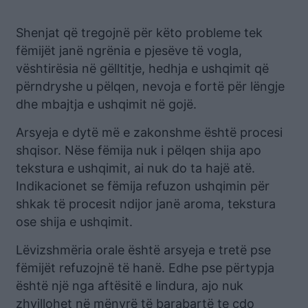
Shenjat që tregojnë për këto probleme tek
fëmijët janë ngrënia e pjesëve të vogla,
vështirësia në gëlltitje, hedhja e ushqimit që
përndryshe u pëlqen, nevoja e fortë për lëngje
dhe mbajtja e ushqimit në gojë.
Arsyeja e dytë më e zakonshme është procesi
shqisor. Nëse fëmija nuk i pëlqen shija apo
tekstura e ushqimit, ai nuk do ta hajë atë.
Indikacionet se fëmija refuzon ushqimin për
shkak të procesit ndijor janë aroma, tekstura
ose shija e ushqimit.
Lëvizshmëria orale është arsyeja e tretë pse
fëmijët refuzojnë të hanë. Edhe pse përtypja
është një nga aftësitë e lindura, ajo nuk
zhvillohet në mënyrë të barabartë te çdo