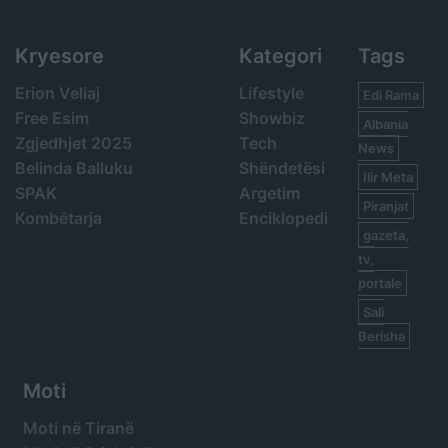
Kryesore
Kategori
Tags
Erion Veliaj
Lifestyle
Edi Rama
Free Esim
Showbiz
Albania
Zgjedhjet 2025
Tech
News
Belinda Balluku
Shëndetësi
Ilir Meta
SPAK
Argetim
Piranjat
Kombëtarja
Enciklopedi
gazeta,
tv,
portale
Sali
Berisha
Moti
Moti në Tiranë