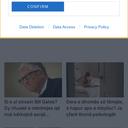
Shtuar
më
17.08.2022 10:26
CONFIRM
Tags:
,
,
ushqime
ushqime para gjumit
ushqime per naten vone
Data Deletion
Data Access
Privacy Policy
Si e ul stresin Bill Gates?
Dera e dhomës së fëmijës,
Dy ritualet e mbrëmjes që
e hapur apo e mbyllur? Ja
nuk kërkojnë asnjë
çfarë thonë psikologët
shpenzim