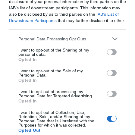
disclosure of your personal information by third parties on the
IAB’s list of downstream participants. This information may
also be disclosed by us to third parties on the
IAB’s List of
Shtoni peshë vetëm në
zonën e barkut, këto janë
Downstream Participants
that may further disclose it to other
gabimet që bëni para
third parties.
gjumit
Personal Data Processing Opt Outs
I want to opt-out of the Sharing of my
personal data.
Opted In
I want to opt-out of the Sale of my
Personal Data.
Opted In
I want to opt-out of processing my
Personal Data for Targeted Advertising.
Opted In
I want to opt-out of Collection, Use,
Retention, Sale, and/or Sharing of my
Personal Data that Is Unrelated with the
Purposes for which it was collected.
Opted Out