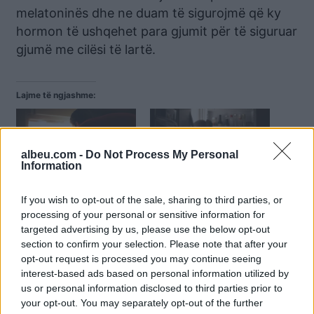
melatoninës dhe ne duam të sigurojmë që ky
hormon të ushqehet para gjumit për të siguruar
gjumë me cilësi të lartë.
Lajme të ngjashme:
albeu.com -
Do Not Process My Personal
Information
Nuk ju zë gjumi nga uria?
Çfarë duhet të hani nëse
6 ushqimet e
jeni uritur para se të flini?
If you wish to opt-out of the sale, sharing to third parties, or
“parrezikshme” që
processing of your personal or sensitive information for
rekomandojë
targeted advertising by us, please use the below opt-out
nutricionistët për orët e
section to confirm your selection. Please note that after your
vona
opt-out request is processed you may continue seeing
interest-based ads based on personal information utilized by
us or personal information disclosed to third parties prior to
your opt-out. You may separately opt-out of the further