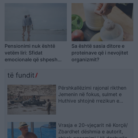
Pensionimi nuk është
Sa është sasia ditore e
vetëm liri: Sfidat
proteinave që i nevojitet
emocionale që shpesh
organizmit?
mbeten në heshtje
të fundit
Përshkallëzimi rajonal rikthen
Jemenin në fokus, sulmet e
Huthive shtojnë rrezikun e
zgjerimit të luftës
Vrasja e 20-vjeçarit në Korçë/
Zbardhet dëshmia e autorit,
shkak ngacmimi i të dashurës