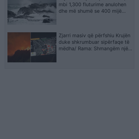
mbi 1,300 fluturime anulohen
dhe më shumë se 400 mijë
banorë evakuohen
Zjarri masiv që përfshiu Krujën
duke shkrumbuar sipërfaqe të
mëdha/ Rama: Shmangëm një
bilanc tragjik