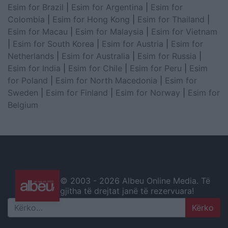
Esim for Brazil
|
Esim for Argentina
|
Esim for
Colombia
|
Esim for Hong Kong
|
Esim for Thailand
|
Esim for Macau
|
Esim for Malaysia
|
Esim for Vietnam
|
Esim for South Korea
|
Esim for Austria
|
Esim for
Netherlands
|
Esim for Australia
|
Esim for Russia
|
Esim for India
|
Esim for Chile
|
Esim for Peru
|
Esim
for Poland
|
Esim for North Macedonia
|
Esim for
Sweden
|
Esim for Finland
|
Esim for Norway
|
Esim for
Belgium
© 2003 -
2026 Albeu Online Media. Të
gjitha të drejtat janë të rezervuara!
Search