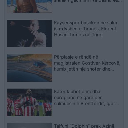
nga viktima
Kayserispor bashkon në sulm
ish-dyshen e Tiranës, Florent
Hasani firmos në Turqi
Përplasje e rëndë në
magjistralen Gostivar-Kërçovë,
humb jetën një shofer dhe
plagoset rëndë një tjetër
Katër klubet e mëdha
europiane në garë për
sulmuesin e Brentfordit, Igor
Thiago
Tajfuni “Dolphin” prek Azinë,