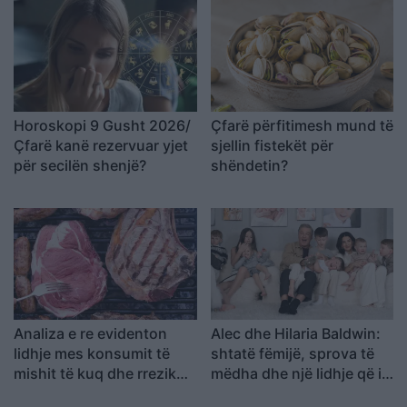
Horoskopi 9 Gusht 2026/
Çfarë përfitimesh mund të
Çfarë kanë rezervuar yjet
sjellin fistekët për
për secilën shenjë?
shëndetin?
Analiza e re evidenton
Alec dhe Hilaria Baldwin:
lidhje mes konsumit të
shtatë fëmijë, sprova të
mishit të kuq dhe rrezikut
mëdha dhe një lidhje që i
për kancer pankreatik
mbajti të bashkuar