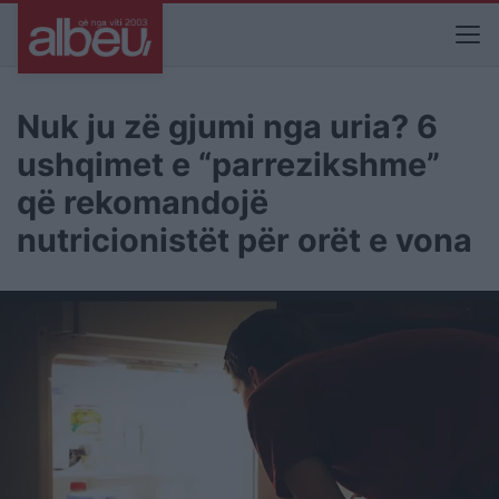
Nuk ju zë gjumi nga uria? 6
ushqimet e “parrezikshme”
që rekomandojë
nutricionistët për orët e vona