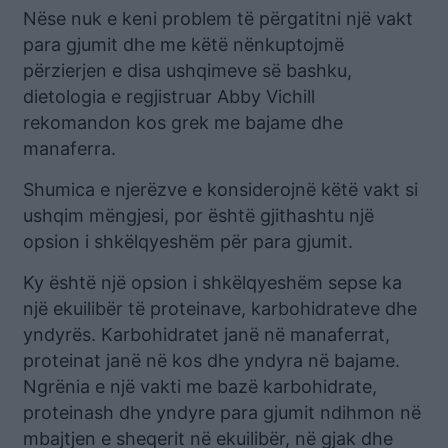
Nëse nuk e keni problem të përgatitni një vakt
para gjumit dhe me këtë nënkuptojmë
përzierjen e disa ushqimeve së bashku,
dietologia e regjistruar Abby Vichill
rekomandon kos grek me bajame dhe
manaferra.
Shumica e njerëzve e konsiderojnë këtë vakt si
ushqim mëngjesi, por është gjithashtu një
opsion i shkëlqyeshëm për para gjumit.
Ky është një opsion i shkëlqyeshëm sepse ka
një ekuilibër të proteinave, karbohidrateve dhe
yndyrës. Karbohidratet janë në manaferrat,
proteinat janë në kos dhe yndyra në bajame.
Ngrënia e një vakti me bazë karbohidrate,
proteinash dhe yndyre para gjumit ndihmon në
mbajtjen e sheqerit në ekuilibër, në gjak dhe