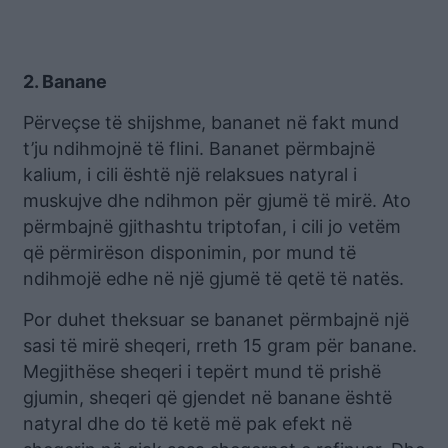
2. Banane
Përveçse të shijshme, bananet në fakt mund
t’ju ndihmojnë të flini. Bananet përmbajnë
kalium, i cili është një relaksues natyral i
muskujve dhe ndihmon për gjumë të mirë. Ato
përmbajnë gjithashtu triptofan, i cili jo vetëm
që përmirëson disponimin, por mund të
ndihmojë edhe në një gjumë të qetë të natës.
Por duhet theksuar se bananet përmbajnë një
sasi të mirë sheqeri, rreth 15 gram për banane.
Megjithëse sheqeri i tepërt mund të prishë
gjumin, sheqeri që gjendet në banane është
natyral dhe do të ketë më pak efekt në