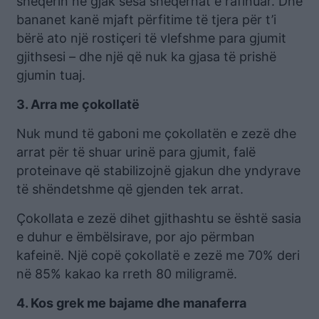
sheqerin në gjak sesa sheqernat e rafinuar. Dhe
bananet kanë mjaft përfitime të tjera për t’i
bërë ato një rostiçeri të vlefshme para gjumit
gjithsesi – dhe një që nuk ka gjasa të prishë
gjumin tuaj.
3. Arra me çokollatë
Nuk mund të gaboni me çokollatën e zezë dhe
arrat për të shuar urinë para gjumit, falë
proteinave që stabilizojnë gjakun dhe yndyrave
të shëndetshme që gjenden tek arrat.
Çokollata e zezë dihet gjithashtu se është sasia
e duhur e ëmbëlsirave, por ajo përmban
kafeinë. Një copë çokollatë e zezë me 70% deri
në 85% kakao ka rreth 80 miligramë.
4. Kos grek me bajame dhe manaferra