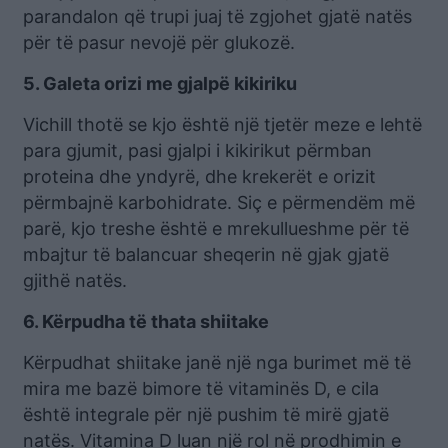
parandalon që trupi juaj të zgjohet gjatë natës
për të pasur nevojë për glukozë.
5. Galeta orizi me gjalpë kikiriku
Vichill thotë se kjo është një tjetër meze e lehtë
para gjumit, pasi gjalpi i kikirikut përmban
proteina dhe yndyrë, dhe krekerët e orizit
përmbajnë karbohidrate. Siç e përmendëm më
parë, kjo treshe është e mrekullueshme për të
mbajtur të balancuar sheqerin në gjak gjatë
gjithë natës.
6. Kërpudha të thata shiitake
Kërpudhat shiitake janë një nga burimet më të
mira me bazë bimore të vitaminës D, e cila
është integrale për një pushim të mirë gjatë
natës. Vitamina D luan një rol në prodhimin e