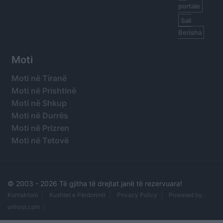
portale
Sali
Berisha
Moti
Moti në Tiranë
Moti në Prishtinë
Moti në Shkup
Moti në Durrës
Moti në Prizren
Moti në Tetovë
© 2003 -
2026 Të gjitha të drejtat janë të rezervuara!
Kontaktoni
Kushtet e Përdorimit
Privacy Policy
Powered by:
orihost.com