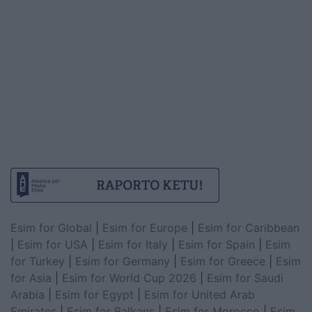
Esim for Global
|
Esim for Europe
|
Esim for Caribbean
|
Esim for USA
|
Esim for Italy
|
Esim for Spain
|
Esim
for Turkey
|
Esim for Germany
|
Esim for Greece
|
Esim
for Asia
|
Esim for World Cup 2026
|
Esim for Saudi
Arabia
|
Esim for Egypt
|
Esim for United Arab
Emirates
|
Esim for Balkans
|
Esim for Morocco
|
Esim