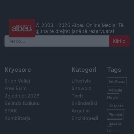
© 2003 -
2026 Albeu Online Media. Të
gjitha të drejtat janë të rezervuara!
Search
Kryesore
Kategori
Tags
Erion Veliaj
Lifestyle
Edi Rama
Free Esim
Showbiz
Albania
Zgjedhjet 2025
Tech
News
Belinda Balluku
Shëndetësi
Ilir Meta
SPAK
Argetim
Piranjat
Kombëtarja
Enciklopedi
gazeta,
tv,