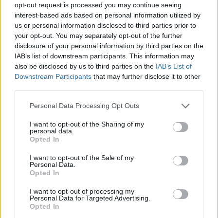
opt-out request is processed you may continue seeing
interest-based ads based on personal information utilized by
us or personal information disclosed to third parties prior to
your opt-out. You may separately opt-out of the further
disclosure of your personal information by third parties on the
Ukraina arrin marrëveshje
Videoja e rrallë e liderit
IAB’s list of downstream participants. This information may
me SHBA-në për furnizime
suprem publikohet nga
also be disclosed by us to third parties on the
IAB’s List of
mujore me raketa Patriot
Irani, mister mbi
Downstream Participants
that may further disclose it to other
shëndetin e Mojtaba
third parties.
Khameneit
Personal Data Processing Opt Outs
I want to opt-out of the Sharing of my
personal data.
Opted In
I want to opt-out of the Sale of my
Zelensky kërkon më
Zelensky pas takimit me
Personal Data.
shumë sisteme të
Vuçiçin: Ukraina nuk e
Opted In
mbrojtjes ajrore: Raketa
ndryshon qëndrimin, nuk
që vjen drejt nesh vret
do ta njohë Kosovën
I want to opt-out of processing my
Personal Data for Targeted Advertising.
njerëz
të fundit
Opted In