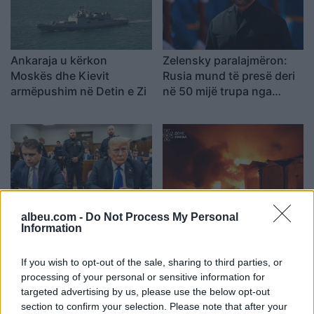
Ankaraja u kërkon
Zelensky paralajmëron:
Moskës dhe Kievit
Rusia mund të presë deri
armëpushim në Detin e Zi
në 50 mijë trupa nga
Koreja e Veriut
albeu.com -
Do Not Process My Personal
Senati konfirmon me
Sulmet ruse godasin
Information
rezultat të ngushtë ish-
zonat pranë Kievit, vriten
avokatin e Trumpit si
tre persona, përfshirë një
If you wish to opt-out of the sale, sharing to third parties, or
Prokuror të Përgjithshëm
fëmijë
processing of your personal or sensitive information for
të SHBA-së
targeted advertising by us, please use the below opt-out
section to confirm your selection. Please note that after your