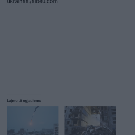
ukrainas./albeu.com
Lajme të ngjashme: