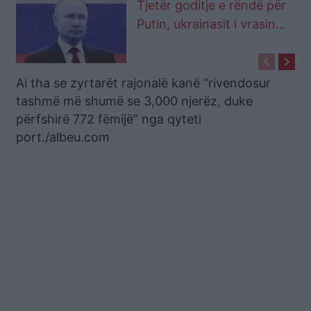
Tjetër goditje e rëndë për
Putin, ukrainasit i vrasin
gjeneralin e katërt (FOTO
keyboard_arrow_left
keyboard_arrow_right
LAJM)
Ai tha se zyrtarët rajonalë kanë “rivendosur
tashmë më shumë se 3,000 njerëz, duke
përfshirë 772 fëmijë” nga qyteti
port./albeu.com