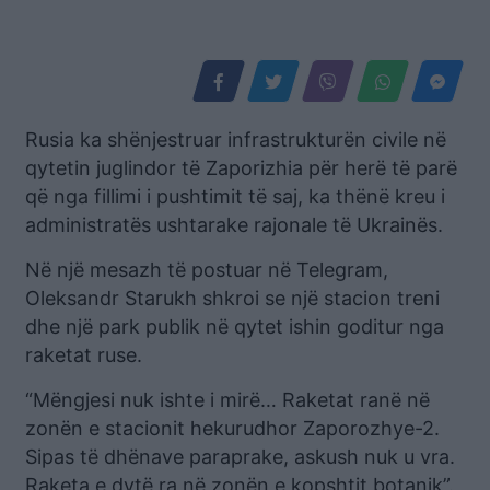
Rusia ka shënjestruar infrastrukturën civile në
qytetin juglindor të Zaporizhia për herë të parë
që nga fillimi i pushtimit të saj, ka thënë kreu i
administratës ushtarake rajonale të Ukrainës.
Në një mesazh të postuar në Telegram,
Oleksandr Starukh shkroi se një stacion treni
dhe një park publik në qytet ishin goditur nga
raketat ruse.
“Mëngjesi nuk ishte i mirë… Raketat ranë në
zonën e stacionit hekurudhor Zaporozhye-2.
Sipas të dhënave paraprake, askush nuk u vra.
Raketa e dytë ra në zonën e kopshtit botanik”.