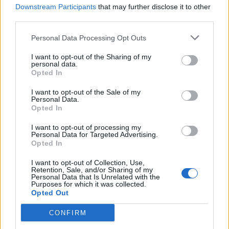
Downstream Participants
that may further disclose it to other
third parties.
Apeli ndalon përkohësisht
Foto+Video/ SHBA hap
projektin 400 milionë
arkivin e UFO-ve, dalin
Personal Data Processing Opt Outs
dollarësh për sallën e
dosje të tjera për objekte
vallëzimit në Shtëpinë e
misterioze dhe dukuri të
I want to opt-out of the Sharing of my
Bardhë
pashpjeguara
personal data.
Opted In
I want to opt-out of the Sale of my
Personal Data.
Opted In
I want to opt-out of processing my
Personal Data for Targeted Advertising.
Tezja 82-vjeçare dhe nipi
Napoli, tezja dhe nipi
Opted In
44-vjeçar gjenden pa jetë
gjenden pa jetë në
në një banesë në Napoli
apartament, dyshohet se
I want to opt-out of Collection, Use,
kishin vdekur prej disa
Retention, Sale, and/or Sharing of my
Personal Data that Is Unrelated with the
ditësh
Purposes for which it was collected.
Opted Out
CONFIRM