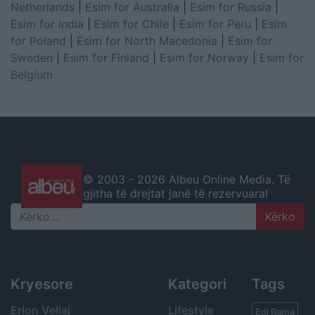
Netherlands
|
Esim for Australia
|
Esim for Russia
|
Esim for India
|
Esim for Chile
|
Esim for Peru
|
Esim
for Poland
|
Esim for North Macedonia
|
Esim for
Sweden
|
Esim for Finland
|
Esim for Norway
|
Esim for
Belgium
© 2003 -
2026 Albeu Online Media. Të
gjitha të drejtat janë të rezervuara!
Search
Kryesore
Kategori
Tags
Erion Veliaj
Lifestyle
Edi Rama