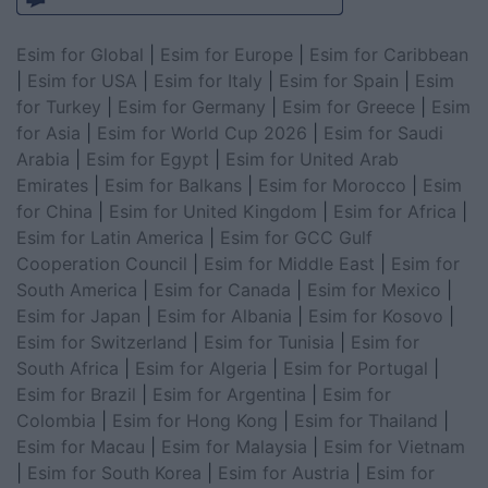
Esim for Global
|
Esim for Europe
|
Esim for Caribbean
|
Esim for USA
|
Esim for Italy
|
Esim for Spain
|
Esim
for Turkey
|
Esim for Germany
|
Esim for Greece
|
Esim
for Asia
|
Esim for World Cup 2026
|
Esim for Saudi
Arabia
|
Esim for Egypt
|
Esim for United Arab
Emirates
|
Esim for Balkans
|
Esim for Morocco
|
Esim
for China
|
Esim for United Kingdom
|
Esim for Africa
|
Esim for Latin America
|
Esim for GCC Gulf
Cooperation Council
|
Esim for Middle East
|
Esim for
South America
|
Esim for Canada
|
Esim for Mexico
|
Esim for Japan
|
Esim for Albania
|
Esim for Kosovo
|
Esim for Switzerland
|
Esim for Tunisia
|
Esim for
South Africa
|
Esim for Algeria
|
Esim for Portugal
|
Esim for Brazil
|
Esim for Argentina
|
Esim for
Colombia
|
Esim for Hong Kong
|
Esim for Thailand
|
Esim for Macau
|
Esim for Malaysia
|
Esim for Vietnam
|
Esim for South Korea
|
Esim for Austria
|
Esim for