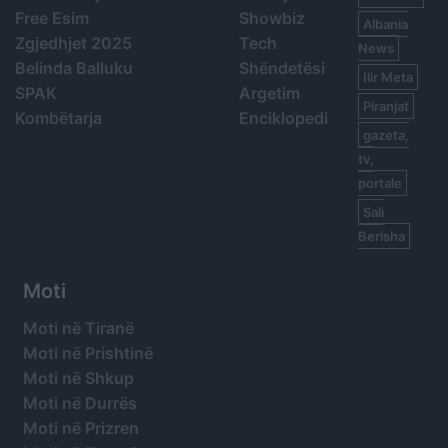
Free Esim
Showbiz
Albania
Zgjedhjet 2025
Tech
News
Belinda Balluku
Shëndetësi
Ilir Meta
SPAK
Argetim
Piranjat
Kombëtarja
Enciklopedi
gazeta,
tv,
portale
Sali
Berisha
Moti
Moti në Tiranë
Moti në Prishtinë
Moti në Shkup
Moti në Durrës
Moti në Prizren