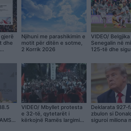
 gjerë
Njihuni me parashikimin e
VIDEO/ Belgjik
t dhe
motit për ditën e sotme,
Senegalin në m
2 Korrik 2026
125-të dhe sig
gel”:
biletën për në 1
r
finales
, por
ike
88.5
VIDEO/ Mbyllet protesta
Deklarata 927-
e 32-të, qytetarët i
zbulon si Dona
RAMS
kërkojnë Ramës largimin:
siguroi miliona 
Shqipëria kërkon
nga librat dhe 