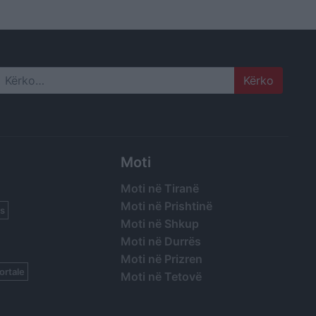
t e
e
tikë
Search
Moti
Moti në Tiranë
Moti në Prishtinë
s
Moti në Shkup
Moti në Durrës
Moti në Prizren
ortale
Moti në Tetovë