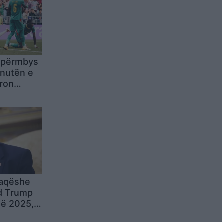
a përmbys
inutën e
uron
/8 e
faqëshe
ld Trump
në 2025,
“Home