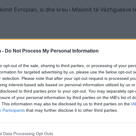
imit Evropian, si dhe kreu i Misionit të Vëzhguesve t
 -
Do Not Process My Personal Information
to opt-out of the sale, sharing to third parties, or processing of your per
formation for targeted advertising by us, please use the below opt-out s
r selection. Please note that after your opt-out request is processed y
eing interest-based ads based on personal information utilized by us or
disclosed to third parties prior to your opt-out. You may separately opt-
losure of your personal information by third parties on the IAB’s list of
. This information may also be disclosed by us to third parties on the
IA
izimit të një procesi zgjedhor të lirë, të ndershëm d
Participants
that may further disclose it to other third parties.
imit ndërinstitucional dhe ndërkombëtar për të
ulimit të votës apo intimidimit të votuesve.
l Data Processing Opt Outs