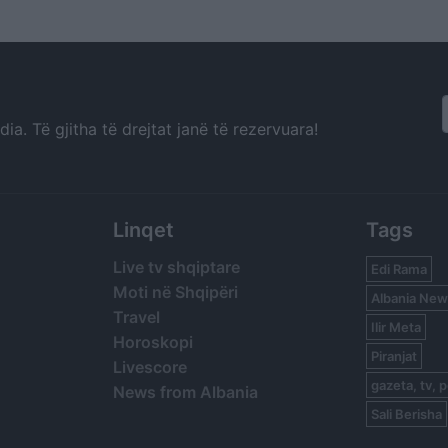
revolucion
Alone” te bursa
marrëveshjet m
gjigantët media
a. Të gjitha të drejtat janë të rezervuara!
Linqet
Tags
Live tv shqiptare
Edi Rama
Moti në Shqipëri
Albania New
Travel
Ilir Meta
Horoskopi
Piranjat
Livescore
gazeta, tv, p
News from Albania
Sali Berisha