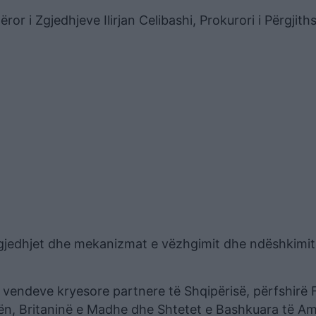
or i Zgjedhjeve Ilirjan Celibashi, Prokurori i Përgjit
zgjedhjet dhe mekanizmat e vëzhgimit dhe ndëshkimit
 vendeve kryesore partnere të Shqipërisë, përfshirë 
crën, Britaninë e Madhe dhe Shtetet e Bashkuara të Am