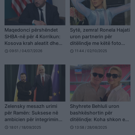
Maqedonci përshëndet
Sytë, zemra! Ronela Hajati
SHBA-në për 4 Korrikun:
uron partnerin për
Kosova krah aleatit dhe
ditëlindje me këtë foto
mikut të saj më të afërt
romantike
09:51 / 04/07/2026
11:44 / 02/10/2025
schedule
schedule
Zelensky mesazh urimi
Shyhrete Behluli uron
për Ramën: Suksese në
bashkëshortin për
ambicien për integrimin
ditëlindje: Koha shkon e
evropian të Shqipërisë
jeta me ty bëhet
18:01 / 18/09/2025
13:58 / 28/08/2025
schedule
schedule
gjithmonë më e bukur