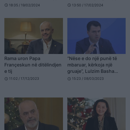
dhe me flamurin “kuqezi”
16 vjetorin e krijimit të
18:35 / 19/02/2024
13:50 / 17/02/2024
schedule
schedule
Republikës së Kosovës
Rama uron Papa
“Nëse e do një punë të
Françeskun në ditëlindjen
mbaruar, kërkoja një
e tij
gruaje”, Lulzim Basha
uron 8 Marsin
11:02 / 17/12/2023
15:23 / 08/03/2023
schedule
schedule