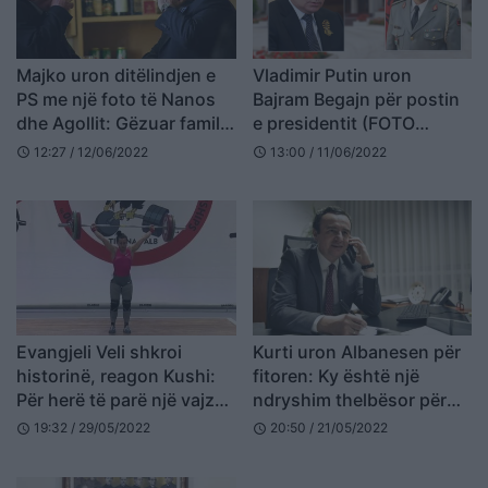
Majko uron ditëlindjen e
Vladimir Putin uron
PS me një foto të Nanos
Bajram Begajn për postin
dhe Agollit: Gëzuar familja
e presidentit (FOTO
ime
LAJM)
12:27 / 12/06/2022
13:00 / 11/06/2022
schedule
schedule
Evangjeli Veli shkroi
Kurti uron Albanesen për
historinë, reagon Kushi:
fitoren: Ky është një
Për herë të parë një vajzë
ndryshim thelbësor për
shqiptare ngre lart
Australinë
19:32 / 29/05/2022
20:50 / 21/05/2022
schedule
schedule
flamurin kuqezi (VIDEO)