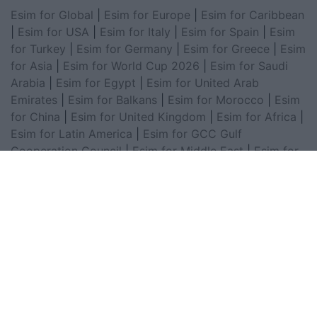
Esim for Global
|
Esim for Europe
|
Esim for Caribbean
|
Esim for USA
|
Esim for Italy
|
Esim for Spain
|
Esim
for Turkey
|
Esim for Germany
|
Esim for Greece
|
Esim
for Asia
|
Esim for World Cup 2026
|
Esim for Saudi
Arabia
|
Esim for Egypt
|
Esim for United Arab
Emirates
|
Esim for Balkans
|
Esim for Morocco
|
Esim
for China
|
Esim for United Kingdom
|
Esim for Africa
|
Esim for Latin America
|
Esim for GCC Gulf
Cooperation Council
|
Esim for Middle East
|
Esim for
South America
|
Esim for Canada
|
Esim for Mexico
|
Esim for Japan
|
Esim for Albania
|
Esim for Kosovo
|
Esim for Switzerland
|
Esim for Tunisia
|
Esim for
South Africa
|
Esim for Algeria
|
Esim for Portugal
|
Esim for Brazil
|
Esim for Argentina
|
Esim for
Colombia
|
Esim for Hong Kong
|
Esim for Thailand
|
Esim for Macau
|
Esim for Malaysia
|
Esim for Vietnam
|
Esim for South Korea
|
Esim for Austria
|
Esim for
Netherlands
|
Esim for Australia
|
Esim for Russia
|