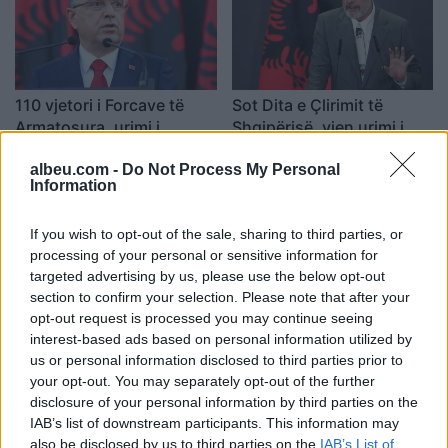
110 vjetori i Forcave të
Sot Dita e Çlirimit të
Armatosura, urimi i
Shqipërisë, vjen urimi i
Presidentit Begaj: Përjetë
Ramës
albeu.com -
Do Not Process My Personal
mirënjohës arkitektëve të
10:15 / 04/12/2022
08:19 / 29/11/2022
schedule
schedule
Information
pavarësisë
If you wish to opt-out of the sale, sharing to third parties, or
processing of your personal or sensitive information for
targeted advertising by us, please use the below opt-out
section to confirm your selection. Please note that after your
opt-out request is processed you may continue seeing
interest-based ads based on personal information utilized by
110 vjetori i Pavarësisë,
110 vjetori i Pavarësisë,
us or personal information disclosed to third parties prior to
Armando Broja uron
Biden uron shqiptarët:
your opt-out. You may separately opt-out of the further
shqiptarët me shqiponjën
SHBA do të vazhdojë të
disclosure of your personal information by third parties on the
dykrenare (FOTO LAJM)
mbështesë Shqipërinë
IAB’s list of downstream participants. This information may
23:11 / 28/11/2022
17:03 / 28/11/2022
schedule
schedule
also be disclosed by us to third parties on the
IAB’s List of