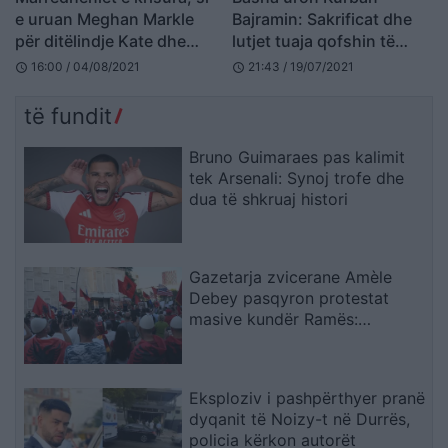
e uruan Meghan Markle
Bajramin: Sakrificat dhe
për ditëlindje Kate dhe
lutjet tuaja qofshin të
William
pranuara!
16:00 / 04/08/2021
21:43 / 19/07/2021
schedule
schedule
të fundit
Bruno Guimaraes pas kalimit
tek Arsenali: Synoj trofe dhe
dua të shkruaj histori
Gazetarja zvicerane Amèle
Debey pasqyron protestat
masive kundër Ramës:
Shqiptarët duan t’i japin fund
pushtetit 35-vjeçar të të
njëjtëve emra
Eksploziv i pashpërthyer pranë
dyqanit të Noizy-t në Durrës,
policia kërkon autorët