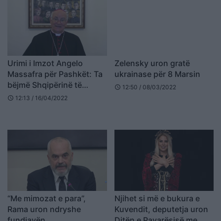
Urimi i Imzot Angelo
Zelensky uron gratë
Massafra për Pashkët: Ta
ukrainase për 8 Marsin
bëjmë Shqipërinë të
12:50 / 08/03/2022
schedule
jetueshme pa ryshfet e
12:13 / 16/04/2022
schedule
korrupsion (VIDEO)
“Me mimozat e para”,
Njihet si më e bukura e
Rama uron ndryshe
Kuvendit, deputetja uron
fundjavën
Ditën e Pavarësisë me