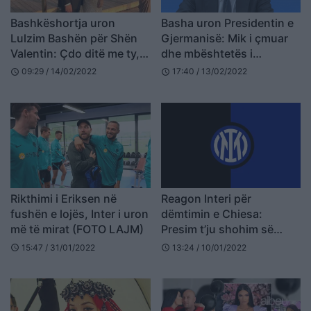
Bashkëshortja uron
Basha uron Presidentin e
Lulzim Bashën për Shën
Gjermanisë: Mik i çmuar
Valentin: Çdo ditë me ty,
dhe mbështetës i
është dita ime e preferuar
integrimit të Shqipërisë në
09:29 / 14/02/2022
17:40 / 13/02/2022
schedule
schedule
BE
Rikthimi i Eriksen në
Reagon Interi për
fushën e lojës, Inter i uron
dëmtimin e Chiesa:
më të mirat (FOTO LAJM)
Presim t’ju shohim së
shpejti në fushë
15:47 / 31/01/2022
13:24 / 10/01/2022
schedule
schedule