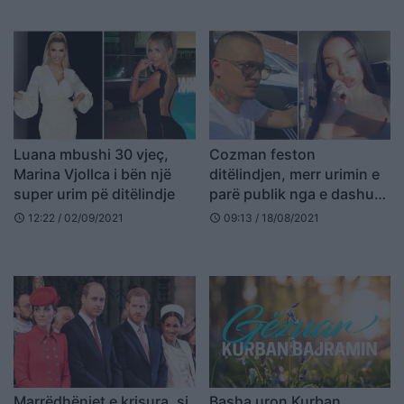
LAJM)
Luana mbushi 30 vjeç,
Cozman feston
Marina Vjollca i bën një
ditëlindjen, merr urimin e
super urim pë ditëlindje
parë publik nga e dashura
(FOTO LAJM)
12:22 / 02/09/2021
09:13 / 18/08/2021
schedule
schedule
Marrëdhëniet e krisura, si
Basha uron Kurban