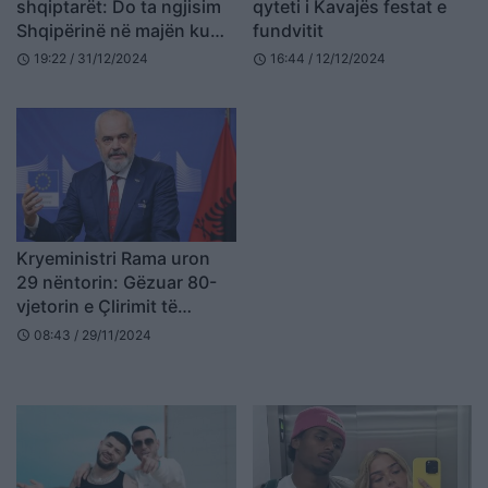
shqiptarët: Do ta ngjisim
qyteti i Kavajës festat e
Shqipërinë në majën ku
fundvitit
gjendet shtëpia e madhe e
19:22 / 31/12/2024
16:44 / 12/12/2024
schedule
schedule
BE-së
Kryeministri Rama uron
29 nëntorin: Gëzuar 80-
vjetorin e Çlirimit të
Shqipërisë
08:43 / 29/11/2024
schedule