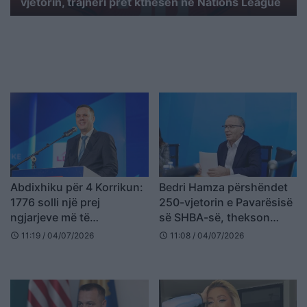
vjetorin, trajneri pret kthesën në Nations League
Abdixhiku për 4 Korrikun:
Bedri Hamza përshëndet
1776 solli një prej
250-vjetorin e Pavarësisë
ngjarjeve më të
së SHBA-së, thekson
rëndësishme të historisë
aleancën dhe mirënjohjen
11:19 / 04/07/2026
11:08 / 04/07/2026
schedule
schedule
moderne