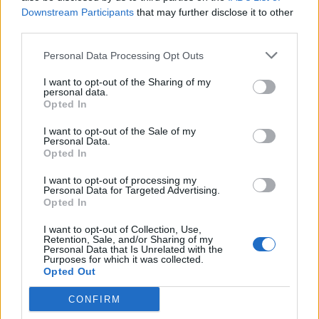
Downstream Participants
that may further disclose it to other
third parties.
Personal Data Processing Opt Outs
I want to opt-out of the Sharing of my
personal data.
Opted In
“Shëndet dhe paqe për
Sot mori zyrtarisht
I want to opt-out of the Sale of my
popullin shqiptar”, Serbia
detyrën, Rama uron
Personal Data.
uron Shqipërinë për 110
Melonin: Urime gruas së
Opted In
vjetorin e Pavarësisë
parë të thirrur nga populli
16:31 / 28/11/2022
11:41 / 22/10/2022
schedule
schedule
për të udhëhequr Italinë
I want to opt-out of processing my
Personal Data for Targeted Advertising.
Opted In
I want to opt-out of Collection, Use,
Retention, Sale, and/or Sharing of my
Personal Data that Is Unrelated with the
Purposes for which it was collected.
Opted Out
CONFIRM
E dashura e Uzunit feston
Ditëlindja e Fatos Nanos,