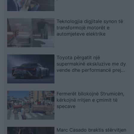
Teknologjia digjitale synon të
transformojë motorët e
automjeteve elektrike
Toyota përgatit një
supermakinë ekskluzive me dy
vende dhe performancë prej
“bishe
Fermerët bllokojnë Strumicën,
kërkojnë rritjen e çmimit të
specave
Marc Casado braktis stërvitjen