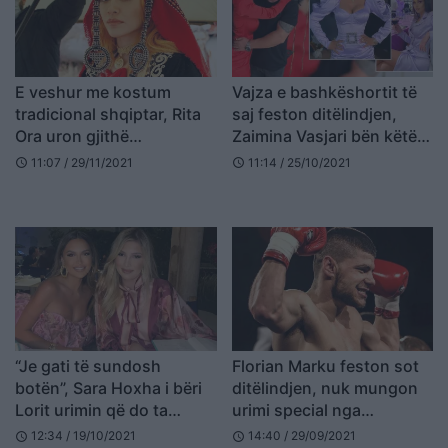
E veshur me kostum
Vajza e bashkëshortit të
tradicional shqiptar, Rita
saj feston ditëlindjen,
Ora uron gjithë
Zaimina Vasjari bën këtë
shqipëtarët
gjest në Instagram (FOTO
11:07 / 29/11/2021
11:14 / 25/10/2021
schedule
schedule
LAJM)
“Je gati të sundosh
Florian Marku feston sot
botën”, Sara Hoxha i bëri
ditëlindjen, nuk mungon
Lorit urimin që do ta
urimi special nga
mbajë mend gjatë
bashkëshortja (FOTO
12:34 / 19/10/2021
14:40 / 29/09/2021
schedule
schedule