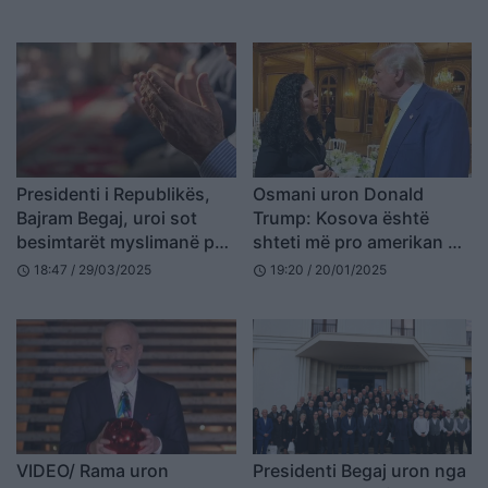
Presidenti i Republikës,
Osmani uron Donald
Bajram Begaj, uroi sot
Trump: Kosova është
besimtarët myslimanë për
shteti më pro amerikan në
Festën e Fitër Bajramit
botë
18:47 / 29/03/2025
19:20 / 20/01/2025
schedule
schedule
VIDEO/ Rama uron
Presidenti Begaj uron nga