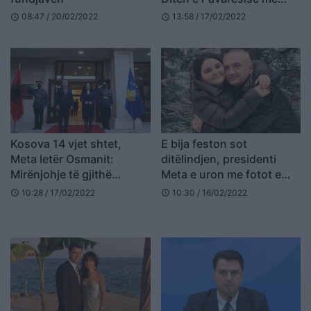
paraqitjen e veçantë
08:47 / 20/02/2022
13:58 / 17/02/2022
schedule
schedule
(FOTO LAJM)
Kosova 14 vjet shtet,
E bija feston sot
Meta letër Osmanit:
ditëlindjen, presidenti
Mirënjohje të gjithë
Meta e uron me fotot e
vizionarëve dhe heronjve
veçanta (FOTO LAJM)
10:28 / 17/02/2022
10:30 / 16/02/2022
schedule
schedule
që luftuan e sakrifikuan