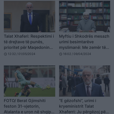
Talat Xhaferi: Respektimi i
Myftiu i Shkodrës mesazh
të drejtave të punës,
urimi besimtarëve
prioritet për Maqedoninë
myslimanë: Me zemër të
e Veriut në rrugën drejt
mirë Fiter Bajramin! Të
12:32 / 01/05/2024
16:02 / 09/04/2024
schedule
schedule
BE-së
përhapim shpresën dhe
tolerancën
FOTO/ Berat Gjimshiti
“E gëzofshi”, urimi i
feston 31-vjetorin,
kryeministrit Talat
Atalanta e uron në shqip
Xhaferri: Ju përgëzoj për