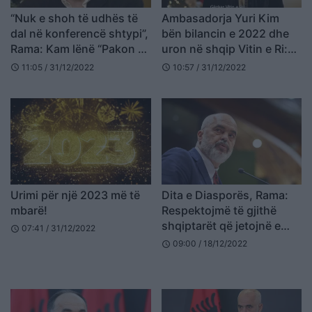
“Nuk e shoh të udhës të
Ambasadorja Yuri Kim
dal në konferencë shtypi”,
bën bilancin e 2022 dhe
Rama: Kam lënë “Pakon e
uron në shqip Vitin e Ri:
Madhe” të flasë, gëzuar
Gëzuar
11:05 / 31/12/2022
10:57 / 31/12/2022
schedule
schedule
Urimi për një 2023 më të
Dita e Diasporës, Rama:
mbarë!
Respektojmë të gjithë
shqiptarët që jetojnë e
07:41 / 31/12/2022
schedule
punojnë jashtë
09:00 / 18/12/2022
schedule