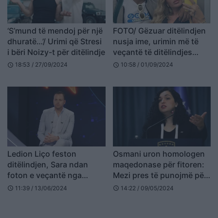
‘S’mund të mendoj për një
FOTO/ Gëzuar ditëlindjen
dhuratë…’/ Urimi që Stresi
nusja ime, urimin më të
i bëri Noizy-t për ditëlindje
veçantë të ditëlindjes
Loredana e mori nga
18:53 / 27/09/2024
10:58 / 01/09/2024
schedule
schedule
partneri
Ledion Liço feston
Osmani uron homologen
ditëlindjen, Sara ndan
maqedonase për fitoren:
foton e veçantë nga
Mezi pres të punojmë për
dasma e tyre
thellimin e raporteve
11:39 / 13/06/2024
14:22 / 09/05/2024
schedule
schedule
ndërmjet dy vendeve