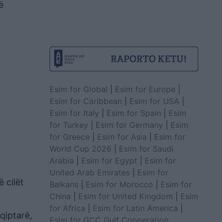
ë
Esim for Global
|
Esim for Europe
|
Esim for Caribbean
|
Esim for USA
|
Esim for Italy
|
Esim for Spain
|
Esim
for Turkey
|
Esim for Germany
|
Esim
for Greece
|
Esim for Asia
|
Esim for
World Cup 2026
|
Esim for Saudi
Arabia
|
Esim for Egypt
|
Esim for
United Arab Emirates
|
Esim for
 cilët
Balkans
|
Esim for Morocco
|
Esim for
China
|
Esim for United Kingdom
|
Esim
for Africa
|
Esim for Latin America
|
qiptarë,
Esim for GCC Gulf Cooperation