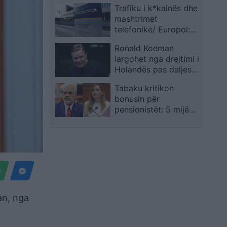
Trafiku i k*kainës dhe
qeveritar
mashtrimet
telefonike/ Europol:
Mafia shqiptare ndër
Ronald Koeman
kërcënimet kryesore
largohet nga drejtimi i
për BE
Holandës pas daljes
nga Kupa e Botës
Tabaku kritikon
bonusin për
pensionistët: 5 mijë
lekë për të moshuarit,
360 milionë euro për
Milot–Balldrenin
an, nga