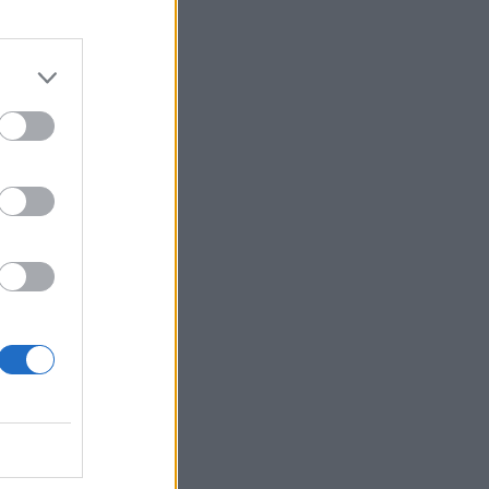
Belgium
 vendi
i
naxhuar
.
 e