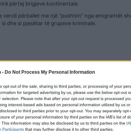
mirë përtej brigjeve kontinentale.
e vendi përballet me një “pushtim” nga emigrantët sh
si dhe si pjesëtar të grupeve kriminale.
 -
Do Not Process My Personal Information
to opt-out of the sale, sharing to third parties, or processing of your per
formation for targeted advertising by us, please use the below opt-out s
r selection. Please note that after your opt-out request is processed y
eing interest-based ads based on personal information utilized by us or
rvator Craig Mackinlay, i cili tha se “asnjë shqiptar i
disclosed to third parties prior to your opt-out. You may separately opt-
tha se ai ka të drejtë.
losure of your personal information by third parties on the IAB’s list of
. This information may also be disclosed by us to third parties on the
IA
nga lufta dhe është shumë e vështirë të argumentohet
Participants
that may further disclose it to other third parties.