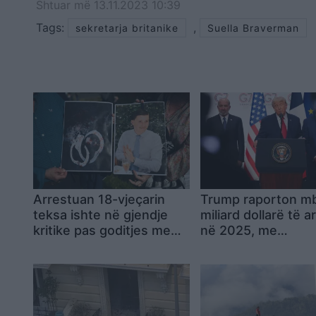
Shtuar
më
13.11.2023 10:39
Tags:
,
sekretarja britanike
Suella Braverman
Arrestuan 18-vjeçarin
Trump raporton mb
teksa ishte në gjendje
miliard dollarë të 
kritike pas goditjes me
në 2025, me
thikë, dy policë në Angli
kriptovalutat burim
nën hetim për shkelje të
kryesor të fitimev
rënda