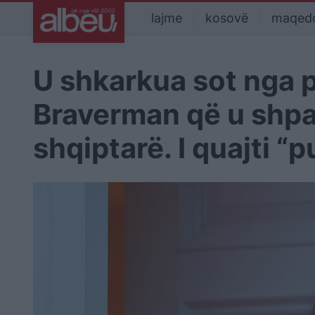
lajme
kosovë
maqed
U shkarkua sot nga p
Braverman që u shpal
shqiptarë. I quajti “