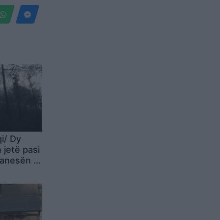
i/ Dy
jetë pasi
 banesën e
yjore