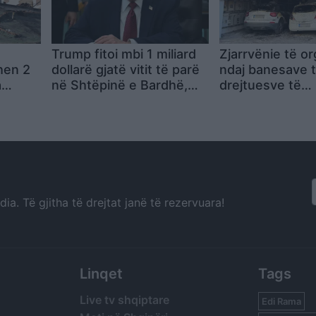
Trump fitoi mbi 1 miliard
Zjarrvënie të o
hen 2
dollarë gjatë vitit të parë
ndaj banesave t
a
në Shtëpinë e Bardhë,
drejtuesve të
kriptovalutat i rritën
Demokracisë së
emive
ndjeshëm të ardhurat
Selanik, 5 të pl
dhe një grua në
a. Të gjitha të drejtat janë të rezervuara!
Linqet
Tags
Live tv shqiptare
Edi Rama