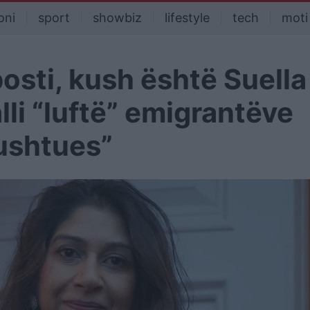
oni
sport
showbiz
lifestyle
tech
moti
osti, kush është Suella
li “luftë” emigrantëve
pushtues”