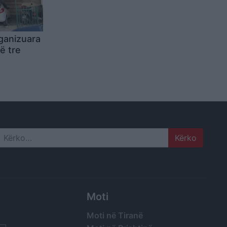
rganizuara
ë tre
 Re në
agosur
 intubim
Search
Moti
Moti në Tiranë