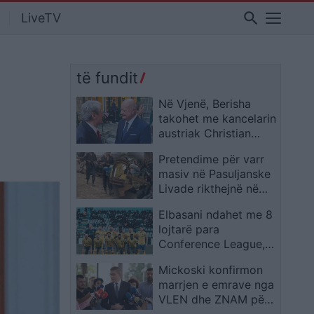
search
LiveTV
të fundit
Në Vjenë, Berisha
takohet me kancelarin
austriak Christian
Stocker
Pretendime për varr
masiv në Pasuljanske
Livade rikthejnë në
qendër fatin e të
Elbasani ndahet me 8
zhdukurve të Kosovës
lojtarë para
Conference League,
mes tyre edhe
Mickoski konfirmon
Xhonatan Lajthtia
marrjen e emrave nga
VLEN dhe ZNAM për
kabinetin e ri