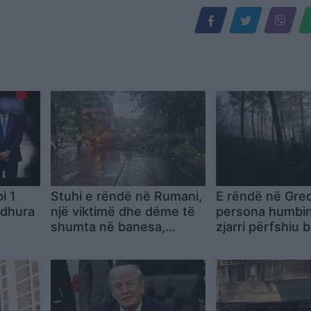
i 1
Stuhi e rëndë në Rumani,
E rëndë në Greq
ardhura
një viktimë dhe dëme të
persona humbin 
shumta në banesa,
zjarri përfshiu
in
makina e rrjetin
tyre në zonën p
e
infrastrukturor