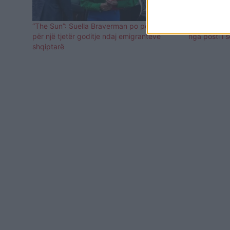
“The Sun”: Suella Braverman po përgatitet
Rishi Sunak
për një tjetër goditje ndaj emigrantëve
nga posti i
shqiptarë