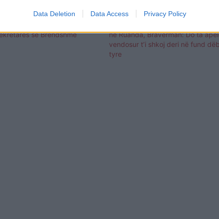
Data Deletion
Data Access
Privacy Policy
 shkarkon Suella Braverman
Rrëzimi i vendimin për t’i çuar emi
 sekretares së Brendshme
në Ruanda, Braverman: Do ta apelo
vendosur t’i shkoj deri në fund dëb
tyre