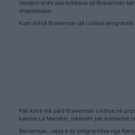
Vendimi erdhi pas kritikave që Braverman bëri 
shqetësuese.
Kush është Braverman që i cilësoi emigrantët 
Pak kohë më parë Braverman u kthye në protag
kalonin La Manshin, pikërisht për komentet ra
Barverman, vajza e dy emigrantëve nga Kenya d