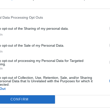
shqiptarët gënjenin për arsyen përse largoheshin nga
l Data Processing Opt Outs
ekorde kriminale.
o opt-out of the Sharing of my personal data.
inistri, Edi Rama i cili i konsideroi deklaratat e saj s
In
ërgjegjësi e Britanisë që të bashkëpunonte për të me
rë që mbërrijnë me gomone në Mbretërinë e Bashkuar
o opt-out of the Sale of my Personal Data.
In
e shumë emigrantë shqiptarë që jetonin në Britaninë
i zhvilluan një protestë në Londër./albeu.com
to opt-out of processing my Personal Data for Targeted
ing.
In
o opt-out of Collection, Use, Retention, Sale, and/or Sharing
ersonal Data that Is Unrelated with the Purposes for which it
lected.
Out
CONFIRM