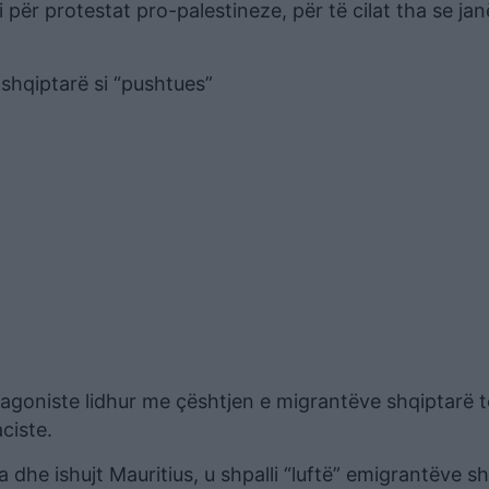
për protestat pro-palestineze, për të cilat tha se jan
shqiptarë si “pushtues”
oniste lidhur me çështjen e migrantëve shqiptarë të
ciste.
he ishujt Mauritius, u shpalli “luftë” emigrantëve sh