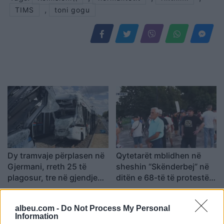
,
TIMS
toni gogu
Dy tramvaje përplasen në
Qytetarët mblidhen në
Gjermani, rreth 25 të
sheshin “Skënderbej” në
plagosur, tre në gjendje
ditën e 68-të të protestës
kritike
kundër Ramës, kërkojnë
largimin e tij
albeu.com -
Do Not Process My Personal
Information