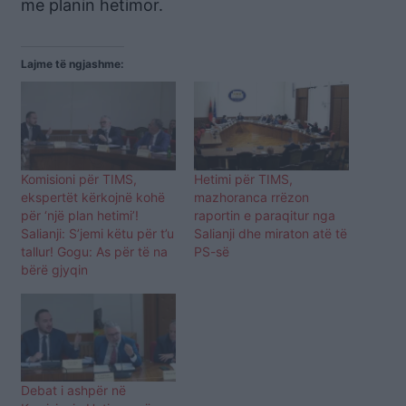
me planin hetimor.
Lajme të ngjashme:
Komisioni për TIMS,
Hetimi për TIMS,
ekspertët kërkojnë kohë
mazhoranca rrëzon
për ‘një plan hetimi’!
raportin e paraqitur nga
Salianji: S’jemi këtu për t’u
Salianji dhe miraton atë të
tallur! Gogu: As për të na
PS-së
bërë gjyqin
Debat i ashpër në