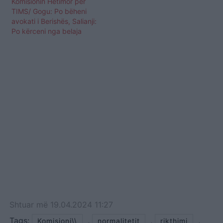
Komisionin Hetimor për
TIMS/ Gogu: Po bëheni
avokati i Berishës, Salianji:
Po kërceni nga belaja
Shtuar
më
19.04.2024 11:27
Tags:
,
,
,
Komisioni\\
normalitetit
rikthimi