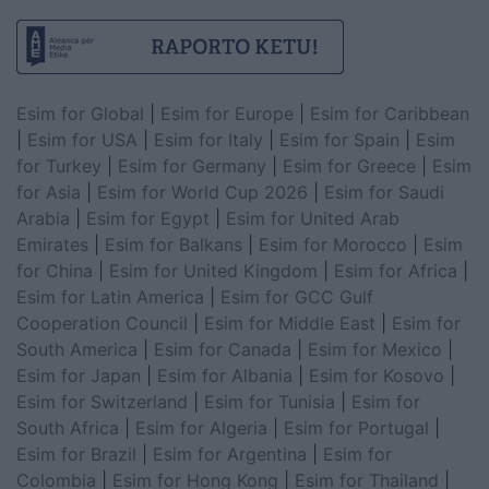
Esim for Global
|
Esim for Europe
|
Esim for Caribbean
|
Esim for USA
|
Esim for Italy
|
Esim for Spain
|
Esim
for Turkey
|
Esim for Germany
|
Esim for Greece
|
Esim
for Asia
|
Esim for World Cup 2026
|
Esim for Saudi
Arabia
|
Esim for Egypt
|
Esim for United Arab
Emirates
|
Esim for Balkans
|
Esim for Morocco
|
Esim
for China
|
Esim for United Kingdom
|
Esim for Africa
|
Esim for Latin America
|
Esim for GCC Gulf
Cooperation Council
|
Esim for Middle East
|
Esim for
South America
|
Esim for Canada
|
Esim for Mexico
|
Esim for Japan
|
Esim for Albania
|
Esim for Kosovo
|
Esim for Switzerland
|
Esim for Tunisia
|
Esim for
South Africa
|
Esim for Algeria
|
Esim for Portugal
|
Esim for Brazil
|
Esim for Argentina
|
Esim for
Colombia
|
Esim for Hong Kong
|
Esim for Thailand
|