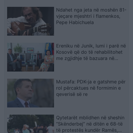
Ndahet nga jeta në moshën 81-
vjeçare mjeshtri i flamenkos,
Pepe Habichuela
Ereniku në Junik, lumi i parë në
Kosovë që do të rehabilitohet
me zgjidhje të bazuara në
natyrë
Mustafa: PDK-ja e gatshme për
rol përcaktues në formimin e
qeverisë së re
Qytetarët mblidhen në sheshin
“Skënderbej” në ditën e 68-të
të protestës kundër Ramës,