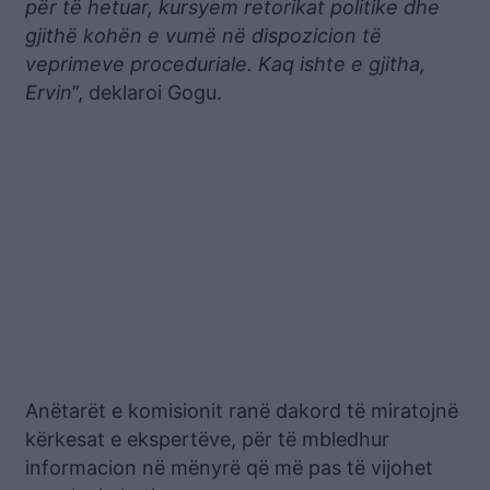
për të hetuar, kursyem retorikat politike dhe
gjithë kohën e vumë në dispozicion të
veprimeve proceduriale. Kaq ishte e gjitha,
Ervin
”, deklaroi Gogu.
Anëtarët e komisionit ranë dakord të miratojnë
kërkesat e ekspertëve, për të mbledhur
informacion në mënyrë që më pas të vijohet