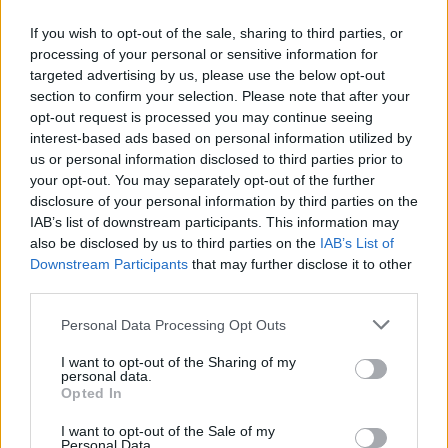
If you wish to opt-out of the sale, sharing to third parties, or
processing of your personal or sensitive information for
targeted advertising by us, please use the below opt-out
Pacolli për Aeroportin e
Trump favorizon JD
section to confirm your selection. Please note that after your
Vlorës: Dështimi i parë i
Vance si pasues të
opt-out request is processed you may continue seeing
Mabetex, çështjen do ta
mundshëm për zgjedhjet
interest-based ads based on personal information utilized by
çojmë në arbitrazh dhe
presidenciale të vitit
us or personal information disclosed to third parties prior to
drejtësi
2028, sipas “The
your opt-out. You may separately opt-out of the further
Washington Post
disclosure of your personal information by third parties on the
IAB’s list of downstream participants. This information may
also be disclosed by us to third parties on the
IAB’s List of
Downstream Participants
that may further disclose it to other
third parties.
Miri rrëfen si ka ndryshuar
Katër pistoleta Glock u
Personal Data Processing Opt Outs
jeta e familjes së tij pas
gjetën në automjet, i
I want to opt-out of the Sharing of my
daljes nga Big Brother
arrestuari në Sarandë: Më
personal data.
thanë se ishin lodra
Opted In
I want to opt-out of the Sale of my
Personal Data.