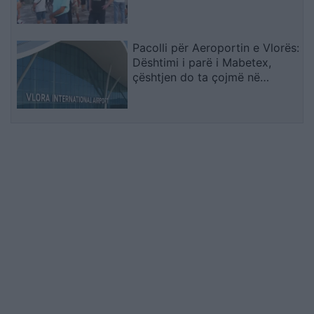
kërkojnë largimin e tij
Pacolli për Aeroportin e Vlorës:
Dështimi i parë i Mabetex,
çështjen do ta çojmë në
arbitrazh dhe drejtësi