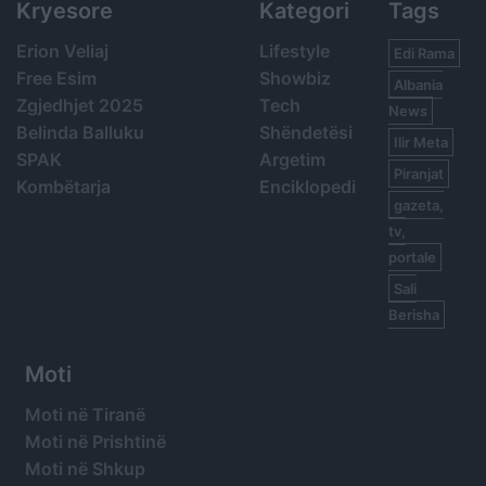
Kryesore
Kategori
Tags
Erion Veliaj
Lifestyle
Edi Rama
Free Esim
Showbiz
Albania
Zgjedhjet 2025
Tech
News
Belinda Balluku
Shëndetësi
Ilir Meta
SPAK
Argetim
Piranjat
Kombëtarja
Enciklopedi
gazeta,
tv,
portale
Sali
Berisha
Moti
Moti në Tiranë
Moti në Prishtinë
Moti në Shkup