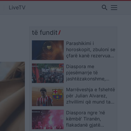
search
LiveTV
të fundit
Parashikimi i
horoskopit, zbuloni se
çfarë kanë rezervuar
yjet për ju sot
Diaspora me
pjesëmarrje të
jashtëzakonshme,
protestuesit mbërrijnë
Marrëveshja e fshehtë
te komisariati 3: Lironi
për Julian Alvarez,
çunat! Arrestoni
zhvillimi që mund ta
Ramën
afrojë me Barcelonën
Diaspora ngre ‘në
këmbë’ Tiranën,
flakadanë gjatë
marshimit,