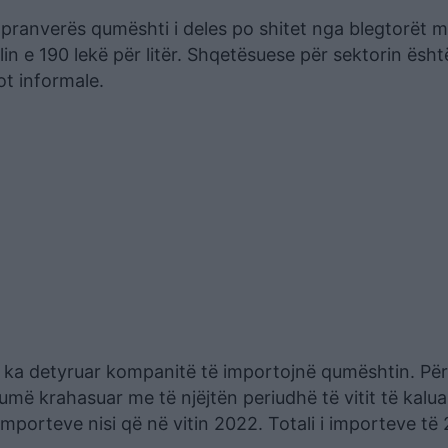
 pranverës qumështi i deles po shitet nga blegtorët
velin e 190 lekë për litër. Shqetësuese për sektorin ësh
ot informale.
 ka detyruar kompanitë të importojnë qumështin. Për
më krahasuar me të njëjtën periudhë të vitit të kalua
porteve nisi që në vitin 2022. Totali i importeve të