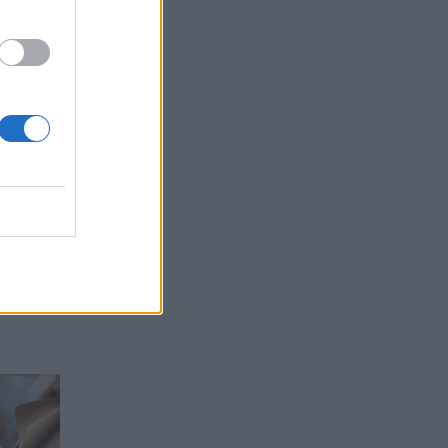
u”.
m
ri të
ncione