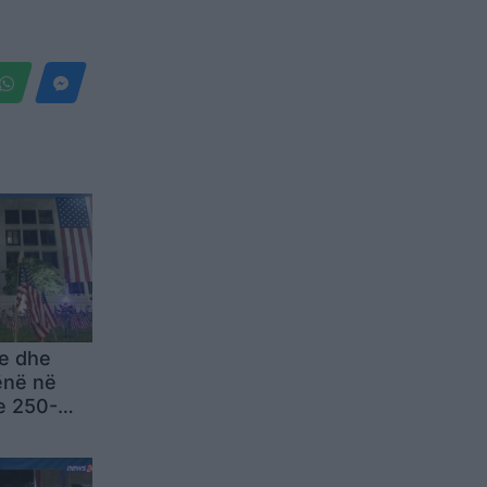
e dhe
vënë në
 e 250-
rësisë së