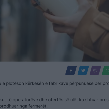
o e plotëson kërkesën e fabrikave përpunuese për pr
ut të operatorëve dhe ofertës së ulët ka shtuar pres
ë prodhuar nga fermerët.