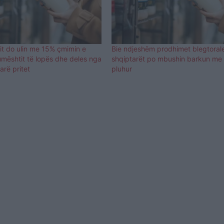
it do ulin me 15% çmimin e
Bie ndjeshëm prodhimet blegtoral
umështit të lopës dhe deles nga
shqiptarët po mbushin barkun me
arë pritet
pluhur