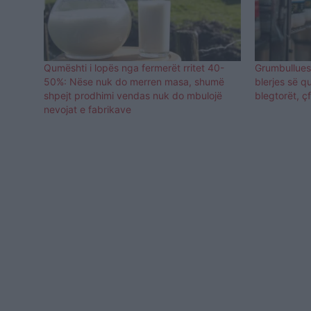
Qumështi i lopës nga fermerët rritet 40-
Grumbullues
50%: Nëse nuk do merren masa, shumë
blerjes së q
shpejt prodhimi vendas nuk do mbulojë
blegtorët, çf
nevojat e fabrikave