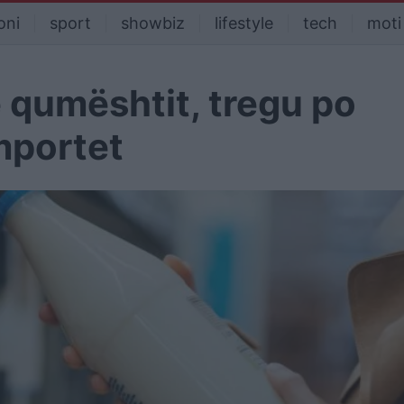
oni
sport
showbiz
lifestyle
tech
moti
ë qumështit, tregu po
mportet