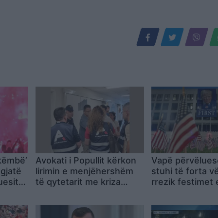
 këmbë’
Avokati i Popullit kërkon
Vapë përvëlues
 gjatë
lirimin e menjëhershëm
stuhi të forta 
uesit
të qytetarit me kriza
rrezik festimet
 në
shëndetësore, qelia i
vjetorit të Pava
t
rrezikon jetën
SHBA-së