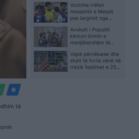
Vozinha rrëfen
protestuesit krijojnë
mesazhin e Messit
atmosferë në rrugët e
pas largimit nga
kryeqytetit
Botërori: Janë fjalë që
Avokati i Popullit
s’do t’i harroj kurrë
kërkon lirimin e
menjëhershëm të
qytetarit me kriza
Vapë përvëluese dhe
shëndetësore, qelia i
stuhi të forta vënë në
rrezikon jetën
rrezik festimet e 250-
vjetorit të Pavarësisë
së SHBA-së
odhim të
ionin