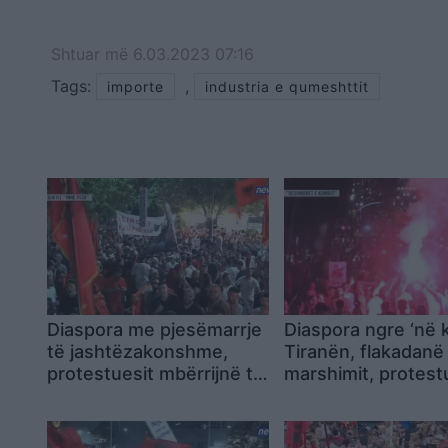
Shtuar
më
6.03.2023 07:16
Tags:
,
importe
industria e qumeshttit
Diaspora me pjesëmarrje
Diaspora ngre ‘në
të jashtëzakonshme,
Tiranën, flakadanë
protestuesit mbërrijnë te
marshimit, protest
komisariati 3: Lironi
krijojnë atmosferë
çunat! Arrestoni Ramën
rrugët e kryeqyteti