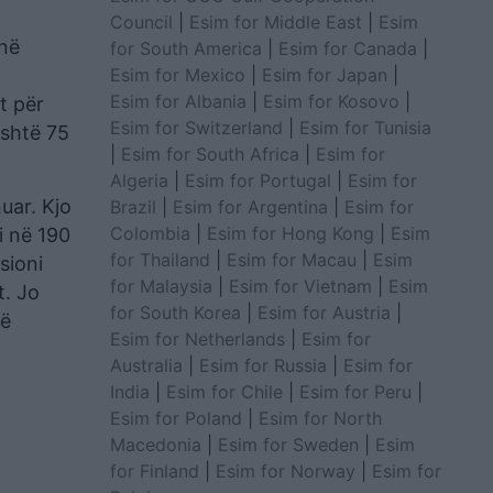
Council
|
Esim for Middle East
|
Esim
 në
for South America
|
Esim for Canada
|
Esim for Mexico
|
Esim for Japan
|
Esim for Albania
|
Esim for Kosovo
|
t për
Esim for Switzerland
|
Esim for Tunisia
është 75
|
Esim for South Africa
|
Esim for
Algeria
|
Esim for Portugal
|
Esim for
uar. Kjo
Brazil
|
Esim for Argentina
|
Esim for
Colombia
|
Esim for Hong Kong
|
Esim
i në 190
for Thailand
|
Esim for Macau
|
Esim
sioni
for Malaysia
|
Esim for Vietnam
|
Esim
t. Jo
for South Korea
|
Esim for Austria
|
më
Esim for Netherlands
|
Esim for
Australia
|
Esim for Russia
|
Esim for
India
|
Esim for Chile
|
Esim for Peru
|
Esim for Poland
|
Esim for North
Macedonia
|
Esim for Sweden
|
Esim
for Finland
|
Esim for Norway
|
Esim for