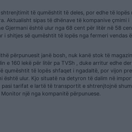
trenjtimit të qumështit të deles, por edhe të lopës
era. Aktualisht sipas të dhënave të kompanive çmimi i
dhe Gjermani është ulur nga 68 cent për litër në 58 cen
tar i shitjes së qumështit të lopës nga fermeri vendas 
jithë përpunuesit janë bosh, nuk kanë stok të magazin
lin e 160 lekë për litër pa TVSh , duke arritur edhe der
 të qumështit të lopës shfaqet i ngadaltë, por vijon pre
i është ulur. Kjo situatë na detyron të dalim në impor
 pasi tarifat e lartë të transportit e shtrenjtojnë shu
r Monitor një nga kompanitë përpunuese.