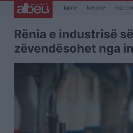
lajme
kosovë
maqed
Rënia e industrisë s
zëvendësohet nga i