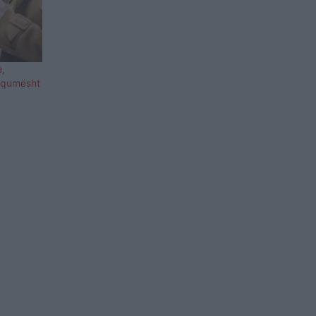
e,
 qumësht