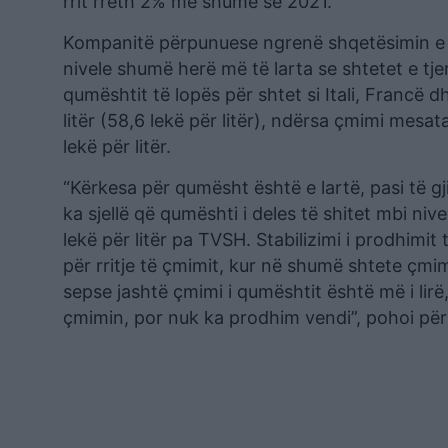
rrit rreth 2% më shumë se 2021.
Kompanitë përpunuese ngrenë shqetësimin e sh
nivele shumë herë më të larta se shtetet e tj
qumështit të lopës për shtet si Itali, Francë 
litër (58,6 lekë për litër), ndërsa çmimi mesa
lekë për litër.
“Kërkesa për qumësht është e lartë, pasi të g
ka sjellë që qumështi i deles të shitet mbi nive
lekë për litër pa TVSH. Stabilizimi i prodhimit
për rritje të çmimit, kur në shumë shtete çmim
sepse jashtë çmimi i qumështit është më i lirë,
çmimin, por nuk ka prodhim vendi”, pohoi pë