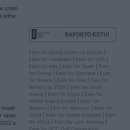
 me çmim
të edhe
Esim for Global
|
Esim for Europe
|
Esim for Caribbean
|
Esim for USA
|
Esim for Italy
|
Esim for Spain
|
Esim
for Turkey
|
Esim for Germany
|
Esim
for Greece
|
Esim for Asia
|
Esim for
World Cup 2026
|
Esim for Saudi
Arabia
|
Esim for Egypt
|
Esim for
United Arab Emirates
|
Esim for
 muajt
Balkans
|
Esim for Morocco
|
Esim for
China
|
Esim for United Kingdom
|
Esim
r sipas
for Africa
|
Esim for Latin America
|
 2022 u
Esim for GCC Gulf Cooperation