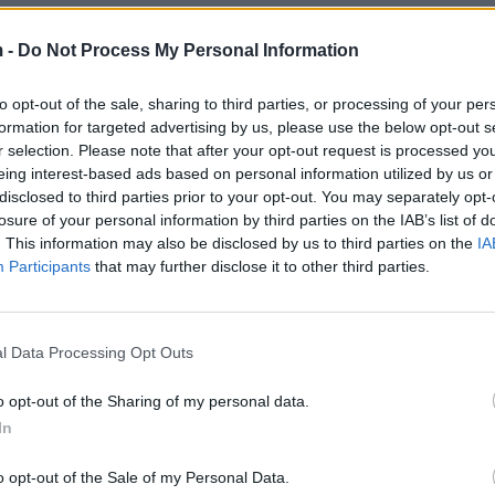
 -
Do Not Process My Personal Information
to opt-out of the sale, sharing to third parties, or processing of your per
formation for targeted advertising by us, please use the below opt-out s
r selection. Please note that after your opt-out request is processed y
eing interest-based ads based on personal information utilized by us or
umështit kryesohen nga Italia, 30% nga Serbia, 10% 
disclosed to third parties prior to your opt-out. You may separately opt-
a.
losure of your personal information by third parties on the IAB’s list of
. This information may also be disclosed by us to third parties on the
IA
tit pohon se aktualisht nuk ka rënie prodhimi, sepse
Participants
that may further disclose it to other third parties.
asia e prodhuar ende nuk plotëson kërkesën që ka se
 i sektorit. Një nga kompanitë nënvizoi se pranë fabri
l Data Processing Opt Outs
h 25 baxho që operojnë në informalitet, pra që nuk 
o opt-out of the Sharing of my personal data.
r në mënyrë të padrejtë. “25 subjektet marrin mesatar
In
baxho që përpunojnë edhe 30 kv qumësht në ditë. Në 
e përpunuesit informal. Fabrikës sonë i mbeten vetëm
o opt-out of the Sale of my Personal Data.