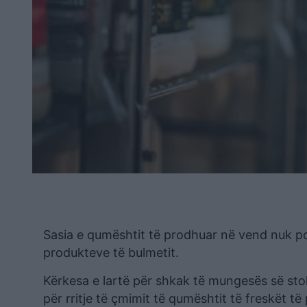
Sasia e qumështit të prodhuar në vend nuk p
produkteve të bulmetit.
Kërkesa e lartë për shkak të mungesës së stok
për rritje të çmimit të qumështit të freskët t