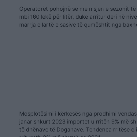
Operatorët pohojnë se me nisjen e sezonit të
mbi 160 lekë për litër, duke arritur deri në ni
marrja e lartë e sasive të qumështit nga baxh
Mosplotësimi i kërkesës nga prodhimi vendas
janar shkurt 2023 importet u rritën 9% më shu
të dhënave të Doganave. Tendenca rritëse e im