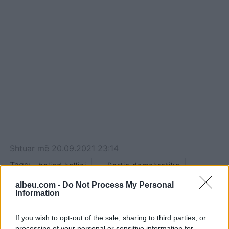
Shtuar
më
20.09.2021 23:14
Tags:
,
,
belind kellici
Partia demokratike
perjashtimi i berishes
albeu.com -
Do Not Process My Personal
Information
If you wish to opt-out of the sale, sharing to third parties, or
processing of your personal or sensitive information for