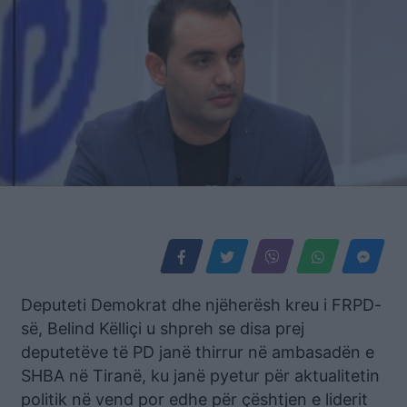
Deputeti Demokrat dhe njëherësh kreu i FRPD-
së, Belind Këlliçi u shpreh se disa prej
deputetëve të PD janë thirrur në ambasadën e
SHBA në Tiranë, ku janë pyetur për aktualitetin
politik në vend por edhe për çështjen e liderit