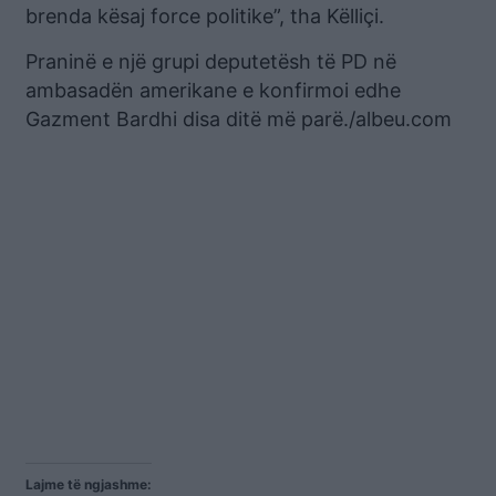
brenda kësaj force politike”, tha Këlliçi.
Praninë e një grupi deputetësh të PD në
ambasadën amerikane e konfirmoi edhe
Gazment Bardhi disa ditë më parë./albeu.com
Lajme të ngjashme: