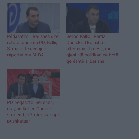
Përjashtimi i Berishës dhe
Belind Këlliçi: Partia
referendumi në PD, Këlliçi:
Demokratike është
S´mund të cënojmë
alternativë fituese, më
raportet me SHBA
gjeni një politikan në botë
që është si Berisha
PD përjashtoi Berishën,
reagon Këlliçi: Çudi që
s’ka ende të internuar apo
pushkatuar