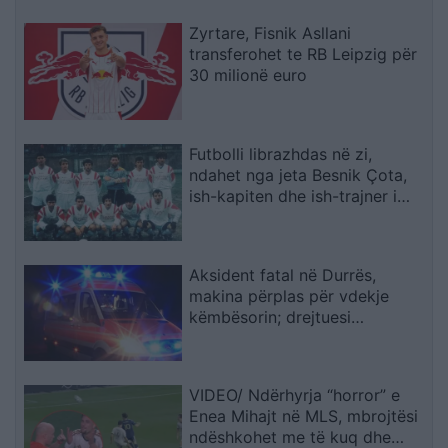
Zyrtare, Fisnik Asllani
transferohet te RB Leipzig për
30 milionë euro
Futbolli librazhdas në zi,
ndahet nga jeta Besnik Çota,
ish-kapiten dhe ish-trajner i
Sopotit
Aksident fatal në Durrës,
makina përplas për vdekje
këmbësorin; drejtuesi
shoqërohet në polici
VIDEO/ Ndërhyrja “horror” e
Enea Mihajt në MLS, mbrojtësi
ndëshkohet me të kuq dhe