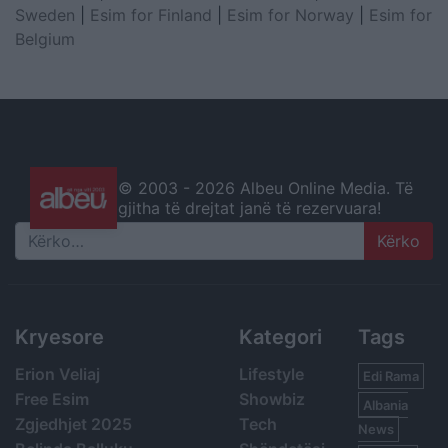
Sweden
|
Esim for Finland
|
Esim for Norway
|
Esim for
Belgium
© 2003 -
2026 Albeu Online Media. Të
gjitha të drejtat janë të rezervuara!
Search
Kryesore
Kategori
Tags
Erion Veliaj
Lifestyle
Edi Rama
Free Esim
Showbiz
Albania
Zgjedhjet 2025
Tech
News