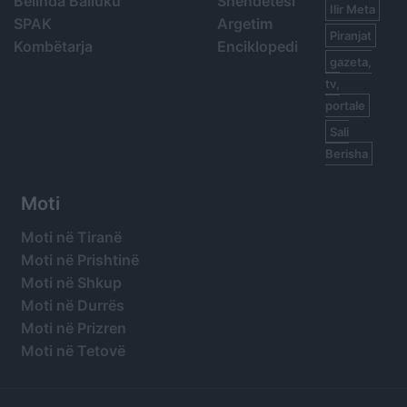
Belinda Balluku
Shëndetësi
Ilir Meta
SPAK
Argetim
Piranjat
Kombëtarja
Enciklopedi
gazeta,
tv,
portale
Sali
Berisha
Moti
Moti në Tiranë
Moti në Prishtinë
Moti në Shkup
Moti në Durrës
Moti në Prizren
Moti në Tetovë