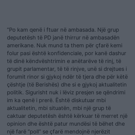
“Po kam qenë i ftuar në ambasada. Një grup
deputetësh të PD janë thirrur në ambasadën
amerikane. Nuk mund ta them për çfarë kemi
folur pasi është konfidenciale, por kanë dashur
të dinë këndvështrimin e anëtarëve të rinj, të
grupit parlamentar, të të rinjve, unë si drejtues i
forumit rinor si gjykoj ndër të tjera dhe për këtë
çështje (të Berishës) dhe si e gjykoj aktualitetin
politik. Sigurisht nuk i lëviz presjen se qëndrimi
im ka qenë i prerë. Është diskutuar mbi
aktualitetin, mbi situatën, mbi një grup të
caktuar deputetësh është kërkuar të merret një
opinion dhe është patur mundësi të bëhet dhe
një farë “poll” se çfarë mendojnë njerëzit