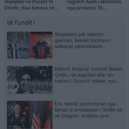
shpejtësi në Pocest të
regjimit! Apeli i aktivistes
Dibrës, disa banesa në
nga protesta: Të
rrezik
bashkohemi për
Shqipërinë që meritojmë
të fundit
Shqetësim për talentin
gjerman, Kennet Eichhorn
ndërpret përkohësisht
karrierën për arsye
shëndetësore
Futbolli shqiptar humbet Besnik
Çotën, ish-kapiteni dhe ish-
trajneri i Sopotit ndahet nga
jeta në moshën 56-vjeçare
Eric Wendt konfirmohet nga
Senati si ambasador i SHBA-së
në Shqipëri, emërimi pret
firmën e Trump