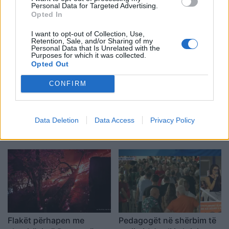
Personal Data for Targeted Advertising.
këmbësorin; drejtuesi
tregtare zbrazen pas
Opted In
shoqërohet në polici
mesazhit me email
I want to opt-out of Collection, Use,
Retention, Sale, and/or Sharing of my
Personal Data that Is Unrelated with the
Purposes for which it was collected.
Opted Out
CONFIRM
SHBA ndal përkohësisht
Protesta e 67-të,
avokadot nga Meksika
qytetarët marshojnë drejt
Data Deletion
Data Access
Privacy Policy
pas arrestimit të krerëve
Liqenit Artificial:
të grupeve kriminale
“Shqipëria meriton
revolucion”
Flakët përhapen me
Pedagogët në shërbim të