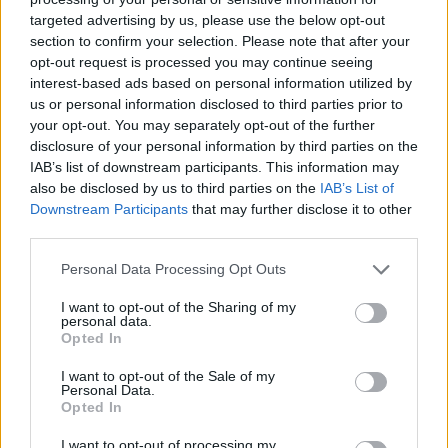
targeted advertising by us, please use the below opt-out
section to confirm your selection. Please note that after your
opt-out request is processed you may continue seeing
interest-based ads based on personal information utilized by
us or personal information disclosed to third parties prior to
your opt-out. You may separately opt-out of the further
disclosure of your personal information by third parties on the
IAB’s list of downstream participants. This information may
also be disclosed by us to third parties on the
IAB’s List of
Eric Wendt konfirmohet
Futbolli librazhdas në zi,
Downstream Participants
that may further disclose it to other
nga Senati si ambasador i
ndahet nga jeta Besnik
third parties.
SHBA-së në Shqipëri,
Çota, ish-kapiten dhe ish-
emërimi pret firmën e
trajner i Sopotit
Personal Data Processing Opt Outs
Trump
I want to opt-out of the Sharing of my
personal data.
Opted In
I want to opt-out of the Sale of my
Personal Data.
Opted In
Aksident fatal në Durrës,
Kërcënim me bombë në
makina përplas për vdekje
Milano, gjashtë qendra
I want to opt-out of processing my