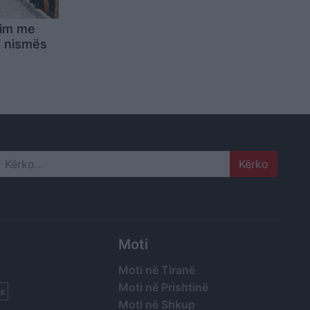
akim me
e nismës
Search
Moti
Moti në Tiranë
Moti në Prishtinë
s
Moti në Shkup