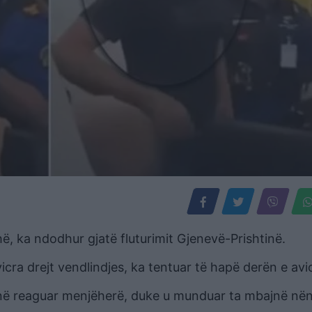
hë, ka ndodhur gjatë fluturimit Gjenevë-Prishtinë.
cra drejt vendlindjes, ka tentuar të hapë derën e avio
kanë reaguar menjëherë, duke u munduar ta mbajnë në