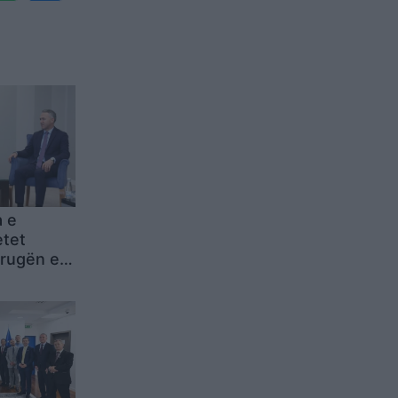
a e
tet
rrugën e
BE-së