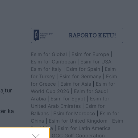
Esim for Global
|
Esim for Europe
|
Esim for Caribbean
|
Esim for USA
|
Esim for Italy
|
Esim for Spain
|
Esim
for Turkey
|
Esim for Germany
|
Esim
for Greece
|
Esim for Asia
|
Esim for
ajtur
World Cup 2026
|
Esim for Saudi
Arabia
|
Esim for Egypt
|
Esim for
United Arab Emirates
|
Esim for
tër ka
Balkans
|
Esim for Morocco
|
Esim for
China
|
Esim for United Kingdom
|
Esim
for Africa
|
Esim for Latin America
|
Esim for GCC Gulf Cooperation