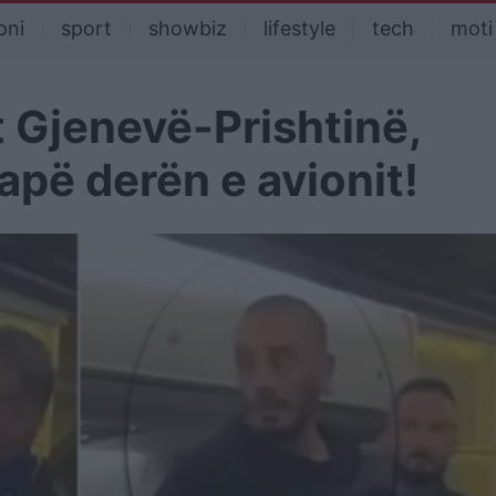
oni
sport
showbiz
lifestyle
tech
moti
t Gjenevë-Prishtinë,
apë derën e avionit!