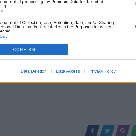
to opt-out of processing my Personal Data for Targeted
 Allahu Akbar”, shqiptari
Momente tmerri në avion, pasagjer
ing.
hero, godet me kokë personin
kërcënon stjuardesën dhe tenton 
In
 hapë derën e avionit (VIDEO)
derën e emergjencës (VIDEO)
o opt-out of Collection, Use, Retention, Sale, and/or Sharing
ersonal Data that Is Unrelated with the Purposes for which it
lected.
Out
CONFIRM
Data Deletion
Data Access
Privacy Policy