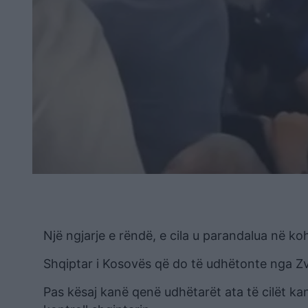
Një ngjarje e rëndë, e cila u parandalua në ko
Shqiptar i Kosovës që do të udhëtonte nga Zvi
Pas kësaj kanë qenë udhëtarët ata të cilët 