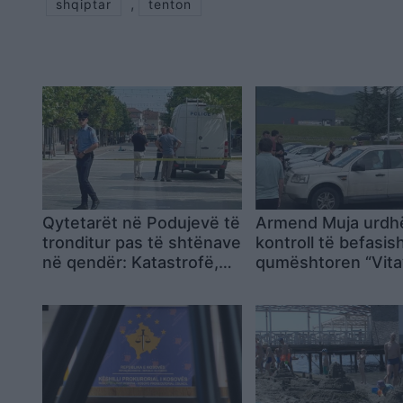
,
shqiptar
tenton
Qytetarët në Podujevë të
Armend Muja urdh
tronditur pas të shtënave
kontroll të befasi
në qendër: Katastrofë,
qumështoren “Vita
pasha Zotin!