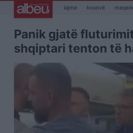
lajme
kosovë
maqed
Panik gjatë fluturimi
shqiptari tenton të h