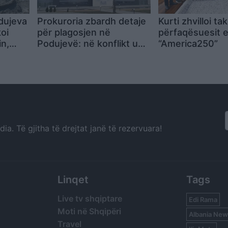
dujeva
Prokuroria zbardh detaje
Kurti zhvilloi t
oi
për plagosjen në
përfaqësuesit 
n,
Podujevë: në konflikt u
“America250”
ncë në
përfshinë daja, nipi dhe
një i afërm
a. Të gjitha të drejtat janë të rezervuara!
Linqet
Tags
Live tv shqiptare
Edi Rama
Moti në Shqipëri
Albania New
Travel