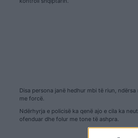
kontroll shqiptarin.
Disa persona janë hedhur mbi të riun, ndërsa 
me forcë.
Ndërhyrja e policisë ka qenë ajo e cila ka neu
ofenduar dhe folur me tone të ashpra.