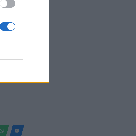
i
të hapë