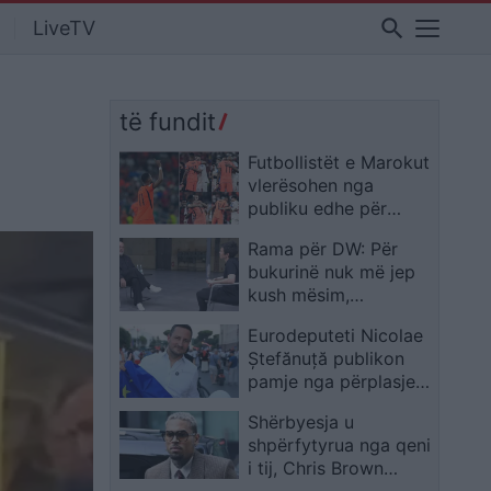
search
LiveTV
të fundit
Futbollistët e Marokut
vlerësohen nga
publiku edhe për
humanizmin e treguar
Rama për DW: Për
pas ndeshjes me
bukurinë nuk më jep
Holandën
kush mësim,
dorëheqja s’ka qenë
Eurodeputeti Nicolae
dhe s’do të jetë
Ștefănuță publikon
opsion
pamje nga përplasjet
para Kuvendit: Dhuna
Shërbyesja u
policore ndaj
shpërfytyrua nga qeni
protestuesve është e
i tij, Chris Brown
papranueshme
dënohet me gjobë