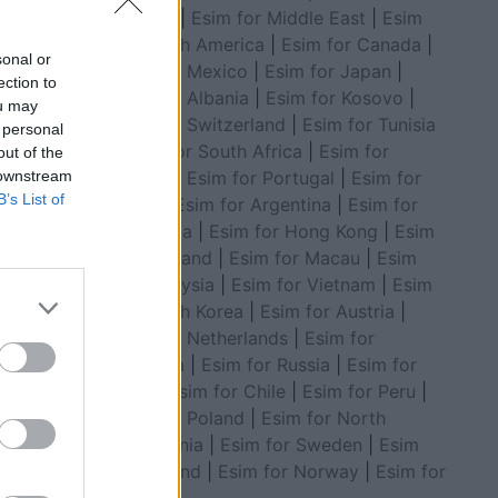
Council
|
Esim for Middle East
|
Esim
for South America
|
Esim for Canada
|
sonal or
Esim for Mexico
|
Esim for Japan
|
ection to
Esim for Albania
|
Esim for Kosovo
|
ou may
Esim for Switzerland
|
Esim for Tunisia
 personal
|
Esim for South Africa
|
Esim for
out of the
Algeria
|
Esim for Portugal
|
Esim for
 downstream
B’s List of
Brazil
|
Esim for Argentina
|
Esim for
Colombia
|
Esim for Hong Kong
|
Esim
for Thailand
|
Esim for Macau
|
Esim
for Malaysia
|
Esim for Vietnam
|
Esim
for South Korea
|
Esim for Austria
|
Esim for Netherlands
|
Esim for
Australia
|
Esim for Russia
|
Esim for
India
|
Esim for Chile
|
Esim for Peru
|
Esim for Poland
|
Esim for North
Macedonia
|
Esim for Sweden
|
Esim
for Finland
|
Esim for Norway
|
Esim for
Belgium