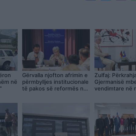
ëron
Gërvalla njofton afrimin e
Zulfaj: Përkrahj
shëm në
përmbylljes institucionale
Gjermanisë mbe
”
të pakos së reformës në
vendimtare në 
drejtësi
Kosovës drejt 