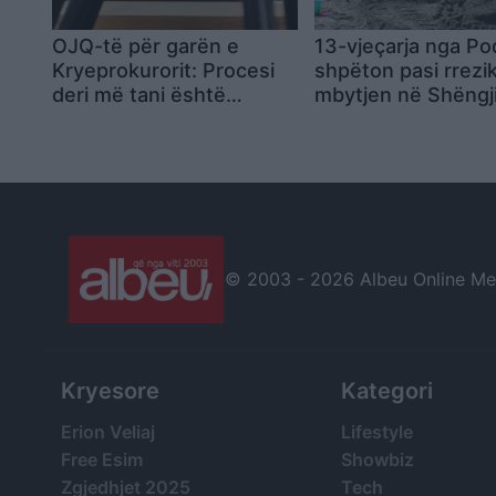
OJQ-të për garën e
13-vjeçarja nga Po
Kryeprokurorit: Procesi
shpëton pasi rrezik
deri më tani është
mbytjen në Shëngji
zhvilluar me
dërgohet me urgje
transparencë dhe mbi
spital
bazë meritokracie
© 2003 -
2026 Albeu Online Medi
Kryesore
Kategori
Erion Veliaj
Lifestyle
Free Esim
Showbiz
Zgjedhjet 2025
Tech