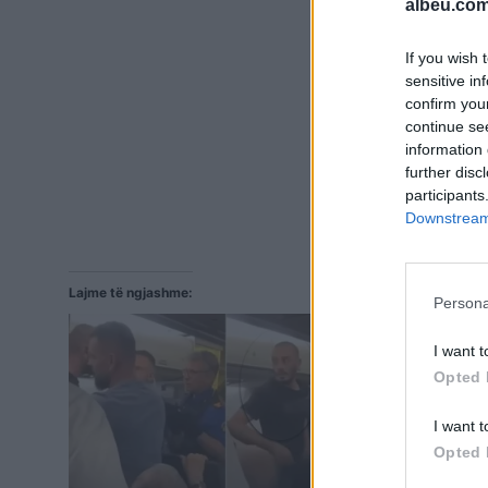
albeu.com
If you wish 
sensitive in
confirm you
continue se
information 
further disc
participants
Downstream 
Lajme të ngjashme:
Persona
I want t
Opted 
I want t
Opted 