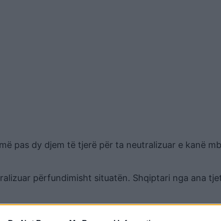
më pas dy djem të tjerë për ta neutralizuar e kanë mb
tralizuar përfundimisht situatën. Shqiptari nga ana tje