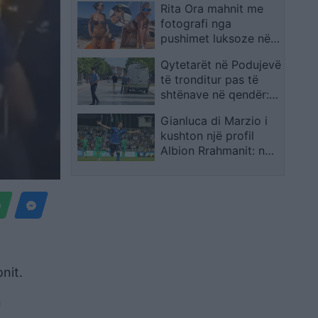
Rita Ora mahnit me
prej 13 milionë
fotografi nga
dollarësh
pushimet luksoze në
Mykonos: Kisha
Qytetarët në Podujevë
nevojë për një
të tronditur pas të
rifreskim shpirtëror
shtënave në qendër:
Katastrofë, pasha
Gianluca di Marzio i
Zotin!
kushton një profil
Albion Rrahmanit: nga
Podujeva te Venezia,
sulmuesi kosovar
pranë kalimit në Serie
A
nit.
n