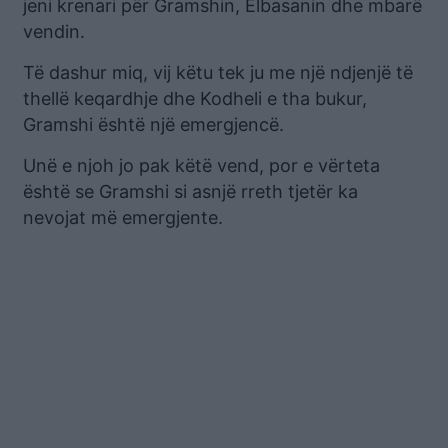
jeni krenari për Gramshin, Elbasanin dhe mbarë
vendin.
Të dashur miq, vij këtu tek ju me një ndjenjë të
thellë keqardhje dhe Kodheli e tha bukur,
Gramshi është një emergjencë.
Unë e njoh jo pak këtë vend, por e vërteta
është se Gramshi si asnjë rreth tjetër ka
nevojat më emergjente.