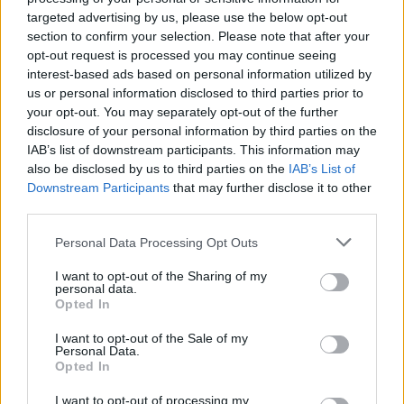
këta i kalojnë tek rrugët dhe i vjedhin në
targeted advertising by us, please use the below opt-out
section to confirm your selection. Please note that after your
mënyrë të çmendur dhe të papërmbajtur.
opt-out request is processed you may continue seeing
interest-based ads based on personal information utilized by
Por ka edhe më keq, këta prokurojnë ndërtimin
us or personal information disclosed to third parties prior to
e djegësit e Tiranës 130 milionë euro dhe
your opt-out. You may separately opt-out of the further
djegësi nuk ka as nam e as nishan.
disclosure of your personal information by third parties on the
IAB’s list of downstream participants. This information may
Miq, isha në Kongresin e PPE, ngjarja më e
also be disclosed by us to third parties on the
IAB’s List of
madhe politike vjetore e Europës. I pranishëm
Downstream Participants
that may further disclose it to other
third parties.
kancelari gjerman dhe presidentja e KE. Kur
unë u shpjegoja zhdukjen e djegësit të Tiranës,
Personal Data Processing Opt Outs
nuk mbeti njeri që nuk i binte ballit. Nuk mbeti
I want to opt-out of the Sharing of my
njeri që nuk u detyrova t’ia shpjegoj tre herë se
personal data.
dilte jashtë çdo imagjinate.
Opted In
I want to opt-out of the Sale of my
Por unë e bëra këtë. U mbrojta ju.
Personal Data.
Opted In
E bëra këtë për të mbrojtur çdo shqiptar nga
këta hajdutë pa moral.
I want to opt-out of processing my