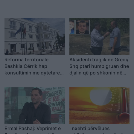
Reforma territoriale,
Aksidenti tragjik në Greqi/
Bashkia Cërrik hap
Shqiptari humb gruan dhe
konsultimin me qytetarët,
djalin që po shkonin në
Doka: Vendimmarrja të
punë: Humba gjithçka…
udhëhiqet nga nevojat e
komunitetit
Ermal Pashaj: Veprimet e
I nxehti përvëlues