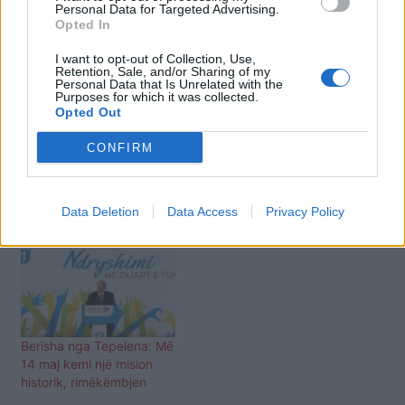
Personal Data for Targeted Advertising.
Opted In
Lajme të ngjashme:
I want to opt-out of Collection, Use,
Retention, Sale, and/or Sharing of my
Personal Data that Is Unrelated with the
Purposes for which it was collected.
Opted Out
CONFIRM
Ovacionet nuk kanë të
“Rama është i tmerruar”,
ndalur, Berisha: PD po
Berisha-kandidatëve të
rilind
koalicionit: Jeni
Data Deletion
Data Access
Privacy Policy
kampionët e lirisë
Berisha nga Tepelena: Më
14 maj kemi një mision
historik, rimëkëmbjen