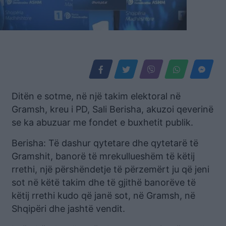
Ditën e sotme, në një takim elektoral në
Gramsh, kreu i PD, Sali Berisha, akuzoi qeverinë
se ka abuzuar me fondet e buxhetit publik.
Berisha: Të dashur qytetare dhe qytetarë të
Gramshit, banorë të mrekullueshëm të këtij
rrethi, një përshëndetje të përzemërt ju që jeni
sot në këtë takim dhe të gjithë banorëve të
këtij rrethi kudo që janë sot, në Gramsh, në
Shqipëri dhe jashtë vendit.