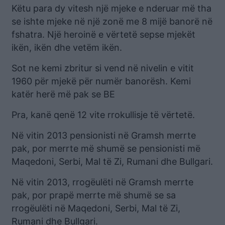
Këtu para dy vitesh një mjeke e nderuar më tha
se ishte mjeke në një zonë me 8 mijë banorë në
fshatra. Një heroinë e vërtetë sepse mjekët
ikën, ikën dhe vetëm ikën.
Sot ne kemi zbritur si vend në nivelin e vitit
1960 për mjekë për numër banorësh. Kemi
katër herë më pak se BE
Pra, kanë qenë 12 vite rrokullisje të vërtetë.
Në vitin 2013 pensionisti në Gramsh merrte
pak, por merrte më shumë se pensionisti më
Maqedoni, Serbi, Mal të Zi, Rumani dhe Bullgari.
Në vitin 2013, rrogëulëti në Gramsh merrte
pak, por prapë merrte më shumë se sa
rrogëulëti në Maqedoni, Serbi, Mal të Zi,
Rumani dhe Bullgari.