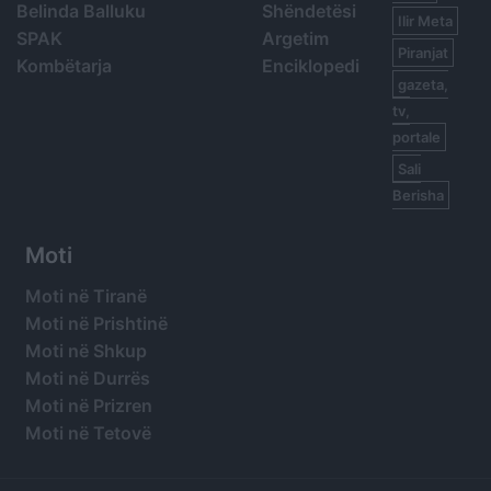
Belinda Balluku
Shëndetësi
Ilir Meta
SPAK
Argetim
Piranjat
Kombëtarja
Enciklopedi
gazeta,
tv,
portale
Sali
Berisha
Moti
Moti në Tiranë
Moti në Prishtinë
Moti në Shkup
Moti në Durrës
Moti në Prizren
Moti në Tetovë