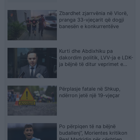
Zbardhet zjarrvënia në Vlorë,
pranga 33-vjeçarit që dogji
banesën e konkurrentëve
Kurti dhe Abdixhiku pa
dakordim politik, LVV-ja e LDK-
ja bëjnë të ditur veprimet e
radhës
Përplasje fatale në Shkup,
ndërron jetë një 19-vjeçar
Po përpiqen të na bëjnë
budallenj”, Morientes kritikon
Real Madridin për çështjen