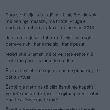
Para se të vija këtu, një mik i imi, Besnik Kala,
më bën një mesazh, më thotë: Rruga e
Kodoviatit mbeti aty ku e latë në vitin 2013.
Janë me dhjetëra fshatra të cilat as rrugët e
qerreve nuk i kanë më siç i kanë pasur.
Ndërkohë Gramshi në të vërtetë është një
rreth me pasuri shumë të mëdha.
Është një rreth me njerëz shumë punëtorë, të
përkushtuar.
Është një rreth në të cilin është një kopsht i
vërtetë me dru frutorë. Të gjitha pemët rriten
dhe të cilësisë më të mirë.
Është një rreth me potencial malor të madh