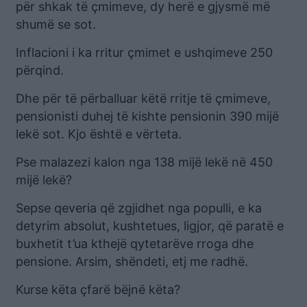
për shkak të çmimeve, dy herë e gjysmë më
shumë se sot.
Inflacioni i ka rritur çmimet e ushqimeve 250
përqind.
Dhe për të përballuar këtë rritje të çmimeve,
pensionisti duhej të kishte pensionin 390 mijë
lekë sot. Kjo është e vërteta.
Pse malazezi kalon nga 138 mijë lekë në 450
mijë lekë?
Sepse qeveria që zgjidhet nga populli, e ka
detyrim absolut, kushtetues, ligjor, që paratë e
buxhetit t’ua kthejë qytetarëve rroga dhe
pensione. Arsim, shëndeti, etj me radhë.
Kurse këta çfarë bëjnë këta?