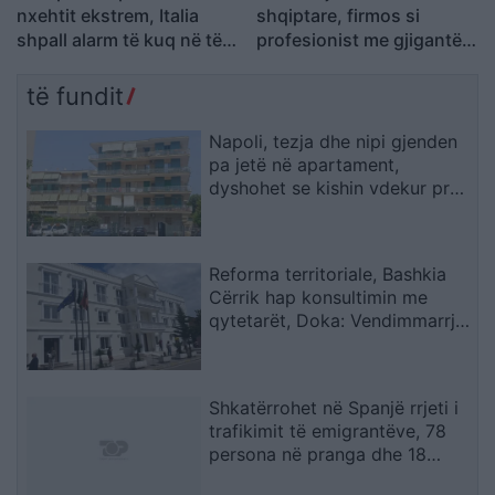
nxehtit ekstrem, Italia
shqiptare, firmos si
shpall alarm të kuq në të
profesionist me gjigantët
gjitha qytetet kryesore!
e Premier Ligë: “Djall” i
Austria dhe Sllovakia,
goditjeve të dënimit
të fundit
temperatura rekord
Napoli, tezja dhe nipi gjenden
pa jetë në apartament,
dyshohet se kishin vdekur prej
disa ditësh
Reforma territoriale, Bashkia
Cërrik hap konsultimin me
qytetarët, Doka: Vendimmarrja
të udhëhiqet nga nevojat e
komunitetit
Shkatërrohet në Spanjë rrjeti i
trafikimit të emigrantëve, 78
persona në pranga dhe 18
skafe të sekuestruara