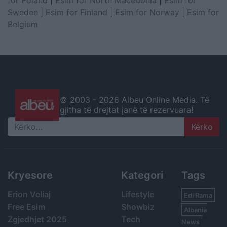
for Poland
|
Esim for North Macedonia
|
Esim for
Sweden
|
Esim for Finland
|
Esim for Norway
|
Esim for
Belgium
© 2003 -
2026 Albeu Online Media. Të
gjitha të drejtat janë të rezervuara!
Search
Kryesore
Kategori
Tags
Erion Veliaj
Lifestyle
Edi Rama
Free Esim
Showbiz
Albania
Zgjedhjet 2025
Tech
News