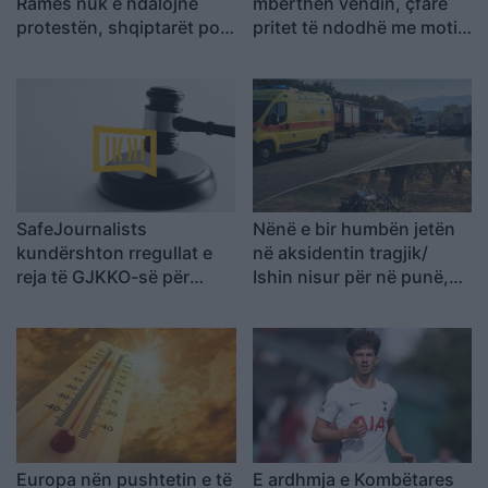
Ramës nuk e ndalojnë
mbërthen vendin, çfarë
protestën, shqiptarët po
pritet të ndodhë me motin
rikthejnë besimin te njëri-
javën e ardhshme
tjetri
SafeJournalists
Nënë e bir humbën jetën
kundërshton rregullat e
në aksidentin tragjik/
reja të GJKKO-së për
Ishin nisur për në punë,
median: Të rishikohen
por fati u kishte rezervuar
kufizimet ndaj gazetarëve
udhëtimin e fundit (FOTO)
dhe informimit publik
Europa nën pushtetin e të
E ardhmja e Kombëtares