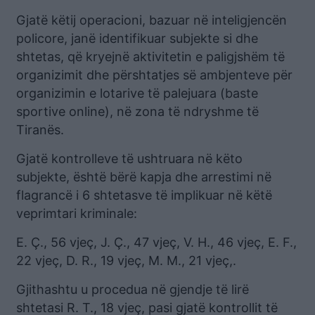
Gjatë këtij operacioni, bazuar në inteligjencën
policore, janë identifikuar subjekte si dhe
shtetas, që kryejnë aktivitetin e paligjshëm të
organizimit dhe përshtatjes së ambjenteve për
organizimin e lotarive të palejuara (baste
sportive online), në zona të ndryshme të
Tiranës.
Gjatë kontrolleve të ushtruara në këto
subjekte, është bërë kapja dhe arrestimi në
flagrancë i 6 shtetasve të implikuar në këtë
veprimtari kriminale:
E. Ç., 56 vjeç, J. Ç., 47 vjeç, V. H., 46 vjeç, E. F.,
22 vjeç, D. R., 19 vjeç, M. M., 21 vjeç,.
Gjithashtu u procedua në gjendje të lirë
shtetasi R. T., 18 vjeç, pasi gjatë kontrollit të