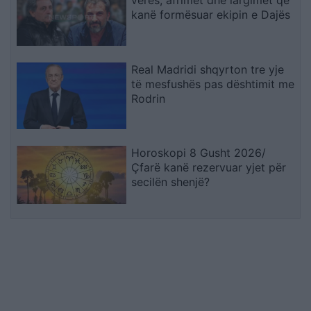
kanë formësuar ekipin e Dajës
Real Madridi shqyrton tre yje
të mesfushës pas dështimit me
Rodrin
Horoskopi 8 Gusht 2026/
Çfarë kanë rezervuar yjet për
secilën shenjë?