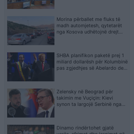
Morina përballet me fluks të
madh automjetesh, qytetarët
nga Kosova udhëtojnë drejt
bregdetit shqiptar
SHBA planifikon paketë prej 1
miliard dollarësh për Kolumbinë
pas zgjedhjes së Abelardo de
la Esprielës
Zelensky në Beograd për
takimin me Vuçiçin: Kievi
synon ta largojë Serbinë nga
kampi rus
Dinamo rindërtohet gjatë
verës, afrimet dhe largimet që