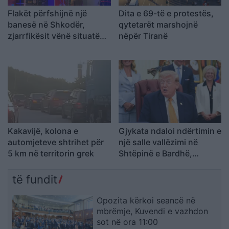
Flakët përfshijnë një
Dita e 69-të e protestës,
banesë në Shkodër,
qytetarët marshojnë
zjarrfikësit vënë situatën
nëpër Tiranë
nën kontroll
Kakavijë, kolona e
Gjykata ndaloi ndërtimin e
automjeteve shtrihet për
një salle vallëzimi në
5 km në territorin grek
Shtëpinë e Bardhë,
reagon Trump: Do ta
çojmë çështjen në
të fundit
Gjykatën e Lartë
Opozita kërkoi seancë në
mbrëmje, Kuvendi e vazhdon
sot në ora 11:00