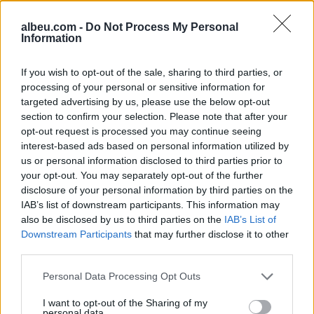
albeu.com -
Do Not Process My Personal
Information
If you wish to opt-out of the sale, sharing to third parties, or
processing of your personal or sensitive information for
Shtuar
më
24.11.2024 10:22
targeted advertising by us, please use the below opt-out
section to confirm your selection. Please note that after your
Tags:
,
arrestime
Baste
opt-out request is processed you may continue seeing
interest-based ads based on personal information utilized by
us or personal information disclosed to third parties prior to
your opt-out. You may separately opt-out of the further
disclosure of your personal information by third parties on the
IAB’s list of downstream participants. This information may
also be disclosed by us to third parties on the
IAB’s List of
Downstream Participants
that may further disclose it to other
third parties.
Personal Data Processing Opt Outs
I want to opt-out of the Sharing of my
personal data.