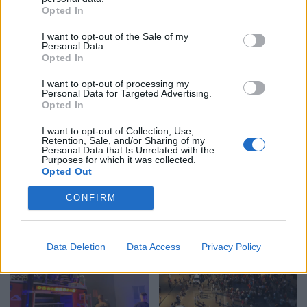
Kurti kundërshton
Gramsh, tre zjarre nën
Opted In
kërkesat e LDK-së: Asnjë
kontroll pas ndërhyrjes në
I want to opt-out of the Sale of my
marrëveshje nuk mund të
terrene të vështira
Personal Data.
zhbëjë vullnetin qytetar
Opted In
I want to opt-out of processing my
Personal Data for Targeted Advertising.
Opted In
I want to opt-out of Collection, Use,
Retention, Sale, and/or Sharing of my
Personal Data that Is Unrelated with the
Purposes for which it was collected.
Koncerti i Kanye West
Dita e tetë e protestës në
Opted Out
shkakton përplasje me
Divjakë, banorët
kalendarin e Champions
refuzojnë bashkimin me
CONFIRM
League në Kazakistan
Lushnjen
Data Deletion
Data Access
Privacy Policy