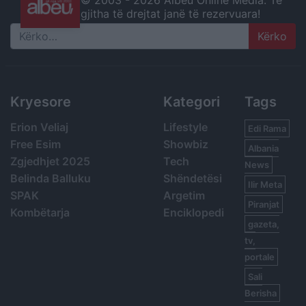
gjitha të drejtat janë të rezervuara!
Search
Kryesore
Kategori
Tags
Erion Veliaj
Lifestyle
Edi Rama
Free Esim
Showbiz
Albania
Zgjedhjet 2025
Tech
News
Belinda Balluku
Shëndetësi
Ilir Meta
SPAK
Argetim
Piranjat
Kombëtarja
Enciklopedi
gazeta,
tv,
portale
Sali
Berisha