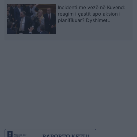
Incidenti me vezë në Kuvend:
reagim i çastit apo aksion i
planifikuar? Dyshimet
drejtohen te Ramush Haradinaj