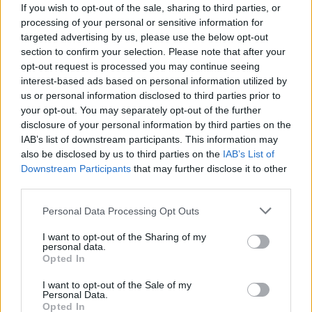
If you wish to opt-out of the sale, sharing to third parties, or
processing of your personal or sensitive information for
Protesta hyn në ditën e
Shpërthim me tritol në
targeted advertising by us, please use the below opt-out
70-të, Steve Hanke:
banesën e 72-vjeçarit në
section to confirm your selection. Please note that after your
Shqiptarët vijojnë revoltën
Tufinë, në kërkim tre
opt-out request is processed you may continue seeing
kundër korrupsionit,
vëllezër
interest-based ads based on personal information utilized by
Rama duhet të largohet
us or personal information disclosed to third parties prior to
your opt-out. You may separately opt-out of the further
disclosure of your personal information by third parties on the
IAB’s list of downstream participants. This information may
also be disclosed by us to third parties on the
IAB’s List of
Downstream Participants
that may further disclose it to other
third parties.
Turqia vendos kufizime
Gazetarja zvicerane
për anijet tregtare drejt
Amèle Debey pasqyron
Personal Data Processing Opt Outs
Detit të Zi pas shtimit të
protestat masive kundër
I want to opt-out of the Sharing of my
sulmeve në rajon
Ramës: Shqiptarët duan t’i
personal data.
japin fund pushtetit 35-
Opted In
vjeçar të të njëjtëve emra
I want to opt-out of the Sale of my
Personal Data.
Opted In