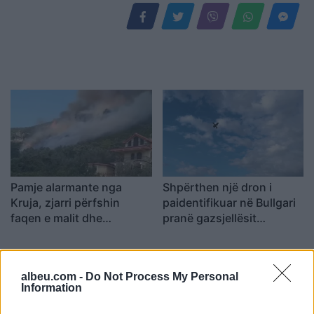
Pamje alarmante nga
Shpërthen një dron i
Kruja, zjarri përfshin
paidentifikuar në Bullgari
faqen e malit dhe
pranë gazsjellësit
kërcënon 30 banesa e
strategjik
biznese
albeu.com -
Do Not Process My Personal
Information