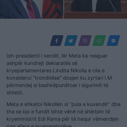
Ish-presidenti i vendit, Ilir Meta ka reaguar
ashpër kundrejt deklaratës së
kryeparlamentares Lindita Nikolla e cila e
konsideroi “tronditëse” dosjen ku zyrtari I.M
përmendej si bashkëpunëtoar i sigurimit të
shtetit.
Meta e etiketoi Nikollën si “pula e kuvendit” dhe
tha se kjo e fundit ishte vënë në shërbim të
kryeministrit Edi Rama për të hequr vëmendjen
nga afera e inceneratorëve.