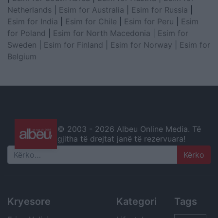
Netherlands
|
Esim for Australia
|
Esim for Russia
|
Esim for India
|
Esim for Chile
|
Esim for Peru
|
Esim
for Poland
|
Esim for North Macedonia
|
Esim for
Sweden
|
Esim for Finland
|
Esim for Norway
|
Esim for
Belgium
© 2003 -
2026 Albeu Online Media. Të
gjitha të drejtat janë të rezervuara!
Search
Kryesore
Kategori
Tags