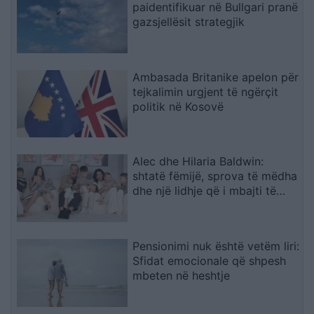
paidentifikuar në Bullgari pranë
gazsjellësit strategjik
Ambasada Britanike apelon për
tejkalimin urgjent të ngërçit
politik në Kosovë
Alec dhe Hilaria Baldwin:
shtatë fëmijë, sprova të mëdha
dhe një lidhje që i mbajti të
bashkuar
Pensionimi nuk është vetëm liri:
Sfidat emocionale që shpesh
mbeten në heshtje