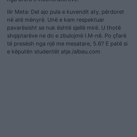
Ilir Meta: Del ajo pula e kuvendit aty, përdoret
në atë mënyrë. Unë e kam respektuar
pavarësisht se nuk është sjellë mirë. U thotë
shqiptarëve ne do e zbulojmë I.M-në. Po çfarë
të presësh nga një me mesatare, 5.6? E patë si
e këputën studentët atje./albeu.com