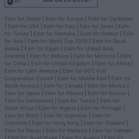
Esim for Global
|
Esim for Europe
|
Esim for Caribbean
|
Esim for USA
|
Esim for Italy
|
Esim for Spain
|
Esim
for Turkey
|
Esim for Germany
|
Esim for Greece
|
Esim
for Asia
|
Esim for World Cup 2026
|
Esim for Saudi
Arabia
|
Esim for Egypt
|
Esim for United Arab
Emirates
|
Esim for Balkans
|
Esim for Morocco
|
Esim
for China
|
Esim for United Kingdom
|
Esim for Africa
|
Esim for Latin America
|
Esim for GCC Gulf
Cooperation Council
|
Esim for Middle East
|
Esim for
South America
|
Esim for Canada
|
Esim for Mexico
|
Esim for Japan
|
Esim for Albania
|
Esim for Kosovo
|
Esim for Switzerland
|
Esim for Tunisia
|
Esim for
South Africa
|
Esim for Algeria
|
Esim for Portugal
|
Esim for Brazil
|
Esim for Argentina
|
Esim for
Colombia
|
Esim for Hong Kong
|
Esim for Thailand
|
Esim for Macau
|
Esim for Malaysia
|
Esim for Vietnam
|
Esim for South Korea
|
Esim for Austria
|
Esim for