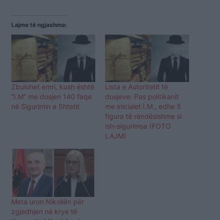
Lajme të ngjashme:
Zbulohet emri, kush është
Lista e Autoritetit të
“I.M” me dosjen 140 faqe
dosjeve: Pas politikanit
në Sigurimin e Shtetit
me inicialet I.M., edhe 5
figura të rëndësishme si
ish-sigurimsa (FOTO
LAJM)
Meta uron Nikollën për
zgjedhjen në krye të