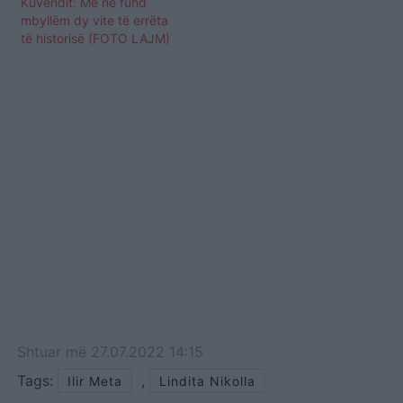
Kuvendit: Më në fund
mbyllëm dy vite të errëta
të historisë (FOTO LAJM)
Shtuar
më
27.07.2022 14:15
Tags:
,
Ilir Meta
Lindita Nikolla