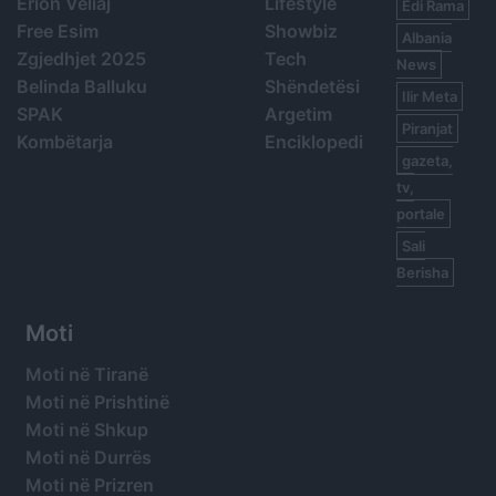
Erion Veliaj
Lifestyle
Edi Rama
Free Esim
Showbiz
Albania
Zgjedhjet 2025
Tech
News
Belinda Balluku
Shëndetësi
Ilir Meta
SPAK
Argetim
Piranjat
Kombëtarja
Enciklopedi
gazeta,
tv,
portale
Sali
Berisha
Moti
Moti në Tiranë
Moti në Prishtinë
Moti në Shkup
Moti në Durrës
Moti në Prizren