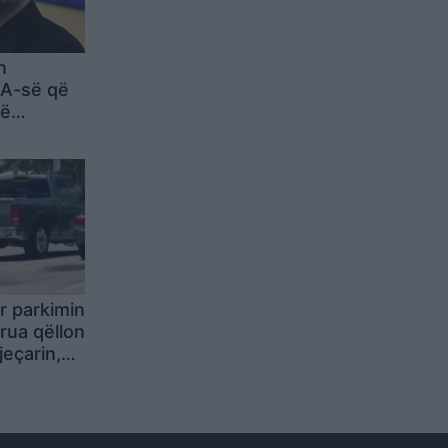
n
BA-së që
të
krainë
r parkimin
grua qëllon
jeçarin,
i ushtrisë