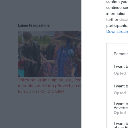
confirm you
continue se
information 
further disc
Lajme të ngjashme:
participants
Downstream 
Persona
I want t
Opted 
“Përdorën krijimin tim pa leje”, Ronela Hajati
Bosnja dhe 
merr akuzat e forta për veshjen në
pjesë as në 
I want t
Eurovision (FOTO LAJM)
Opted 
I want 
Advertis
Opted 
I want t
of my P