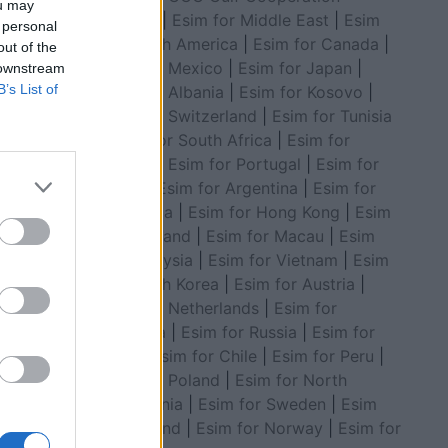
ou may
Council
|
Esim for Middle East
|
Esim
 personal
for South America
|
Esim for Canada
|
out of the
Esim for Mexico
|
Esim for Japan
|
 downstream
B’s List of
Esim for Albania
|
Esim for Kosovo
|
Esim for Switzerland
|
Esim for Tunisia
|
Esim for South Africa
|
Esim for
Algeria
|
Esim for Portugal
|
Esim for
Brazil
|
Esim for Argentina
|
Esim for
Colombia
|
Esim for Hong Kong
|
Esim
for Thailand
|
Esim for Macau
|
Esim
for Malaysia
|
Esim for Vietnam
|
Esim
i i
for South Korea
|
Esim for Austria
|
Esim for Netherlands
|
Esim for
Australia
|
Esim for Russia
|
Esim for
India
|
Esim for Chile
|
Esim for Peru
|
Esim for Poland
|
Esim for North
Macedonia
|
Esim for Sweden
|
Esim
for Finland
|
Esim for Norway
|
Esim for