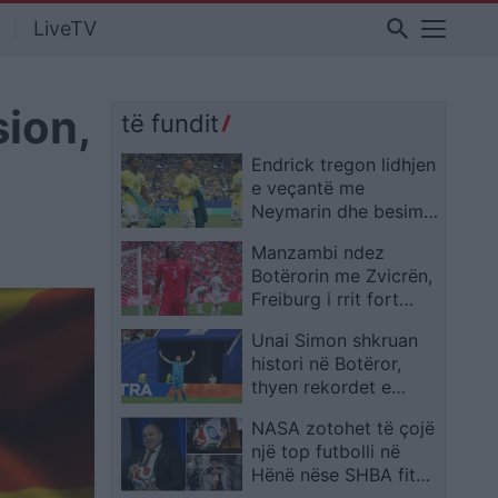
search
LiveTV
sion,
të fundit
Endrick tregon lidhjen
e veçantë me
Neymarin dhe besimin
e madh te Ancelotti
Manzambi ndez
Botërorin me Zvicrën,
Freiburg i rrit fort
vlerën në treg
Unai Simon shkruan
histori në Botëror,
thyen rekordet e
Zengës dhe Casillas
NASA zotohet të çojë
një top futbolli në
Hënë nëse SHBA fiton
Kupën e Botës 2026