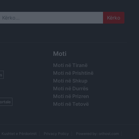
Search
Moti
Moti në Tiranë
Moti në Prishtinë
s
Moti në Shkup
Moti në Durrës
Moti në Prizren
ortale
Moti në Tetovë
Kushtet e Përdorimit
Privacy Policy
Powered by: orihost.com