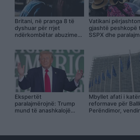
Britani, në pranga 8 të
Vatikani përjashto
dyshuar për rrjet
gjashtë peshkopë 
ndërkombëtar abuzimesh
SSPX dhe paralaj
seksuale ndaj grave pas
masa edhe për
drogimit
mbështetësit zyrta
grupit
Ekspertët
Mbyllet afati i katër
paralajmërojnë: Trump
reformave për Ball
mund të anashkalojë
Perëndimor, vendi
vendimin e Gjykatës për
fondet kalon në fa
shtetësinë amerikane
vlerësimit