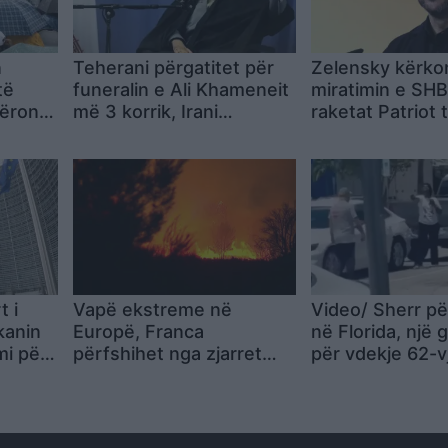
n
Teherani përgatitet për
Zelensky kërko
të
funeralin e Ali Khameneit
miratimin e SH
mëron
më 3 korrik, Irani
raketat Patriot 
publikon axhendën
prodhohen në U
rë të
zyrtare dhe pret
delegacione nga rreth
100 shtete
t i
Vapë ekstreme në
Video/ Sherr pë
kanin
Europë, Franca
në Florida, një 
mi për
përfshihet nga zjarret
për vdekje 62-v
zën e
ndërsa veriut të Italisë i
viktima veteran 
rikthehet bora
amerikane