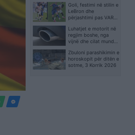
Goli, festimi në stilin e
LeBron dhe
përjashtimi pas VAR-
it: Folarin Balogun u
Luhatjet e motorit në
bë menjëherë i njohur
regjim boshe, nga
në SHBA
vijnë dhe cilat mund
të jenë arsyet?
Zbuloni parashikimin e
horoskopit për ditën e
sotme, 3 Korrik 2026