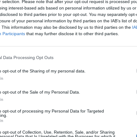
r selection. Please note that after your opt-out request is processed y
eing interest-based ads based on personal information utilized by us or
disclosed to third parties prior to your opt-out. You may separately opt-
losure of your personal information by third parties on the IAB’s list of
. This information may also be disclosed by us to third parties on the
IA
Participants
that may further disclose it to other third parties.
l Data Processing Opt Outs
o opt-out of the Sharing of my personal data.
In
Hercegovina nuk do të marrë
Eurovision Song 2024, përfaqësues
Eurovision në vitin 2027
Holandës përjashtohet nga finalja
o opt-out of the Sale of my Personal Data.
In
to opt-out of processing my Personal Data for Targeted
ing.
In
o opt-out of Collection, Use, Retention, Sale, and/or Sharing
ersonal Data that Is Unrelated with the Purposes for which it