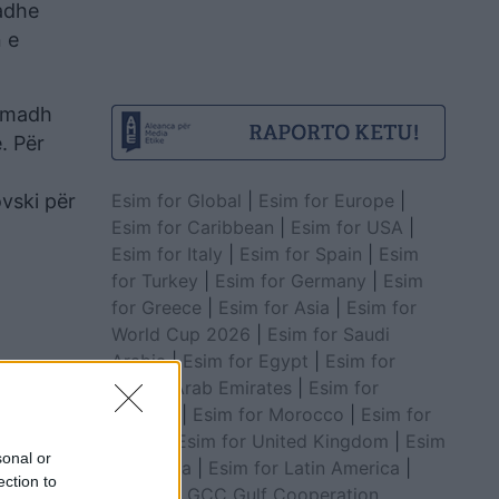
madhe
 e
i madh
. Për
Esim for Global
|
Esim for Europe
|
vski për
Esim for Caribbean
|
Esim for USA
|
Esim for Italy
|
Esim for Spain
|
Esim
for Turkey
|
Esim for Germany
|
Esim
for Greece
|
Esim for Asia
|
Esim for
World Cup 2026
|
Esim for Saudi
Arabia
|
Esim for Egypt
|
Esim for
United Arab Emirates
|
Esim for
Balkans
|
Esim for Morocco
|
Esim for
China
|
Esim for United Kingdom
|
Esim
sonal or
for Africa
|
Esim for Latin America
|
ection to
Esim for GCC Gulf Cooperation