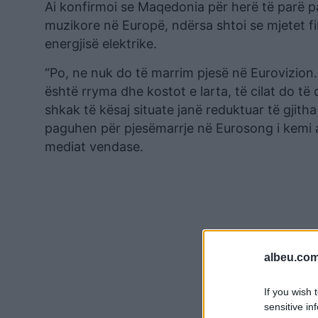
Ai konfirmoi se Maqedonia për herë të parë p
muzikore në Europë, ndërsa shtoi se mjetet f
energjisë elektrike.
“Po, ne nuk do të marrim pjesë në Eurovizion.
është rryma dhe kostot e larta, të cilat do t
shkak të kësaj situate janë reduktuar të gjit
paguhen për pjesëmarrje në Eurosong i kemi a
mediat vendase.
albeu.com
If you wish 
sensitive in