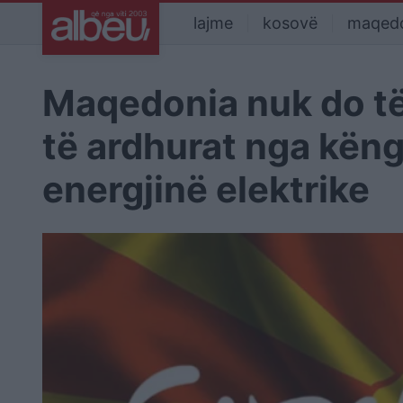
lajme
kosovë
maqed
Maqedonia nuk do të
të ardhurat nga kën
energjinë elektrike