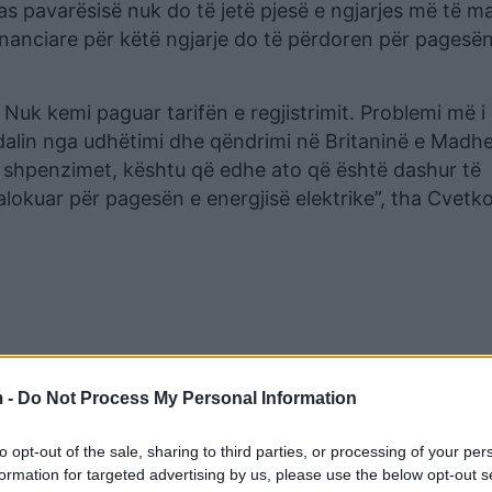
as pavarësisë nuk do të jetë pjesë e ngjarjes më të 
inanciare për këtë ngjarje do të përdoren për pagesën
 Nuk kemi paguar tarifën e regjistrimit. Problemi më 
ë dalin nga udhëtimi dhe qëndrimi në Britaninë e Madhe
ha shpenzimet, kështu që edhe ato që është dashur të
lokuar për pagesën e energjisë elektrike”, tha Cvetko
 -
Do Not Process My Personal Information
to opt-out of the sale, sharing to third parties, or processing of your per
formation for targeted advertising by us, please use the below opt-out s