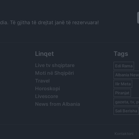
a. Të gjitha të drejtat janë të rezervuara!
Linqet
Tags
Live tv shqiptare
Edi Rama
Moti në Shqipëri
Albania New
Travel
Ilir Meta
Horoskopi
Piranjat
Livescore
gazeta, tv, p
News from Albania
Sali Berisha
Kontaktoni