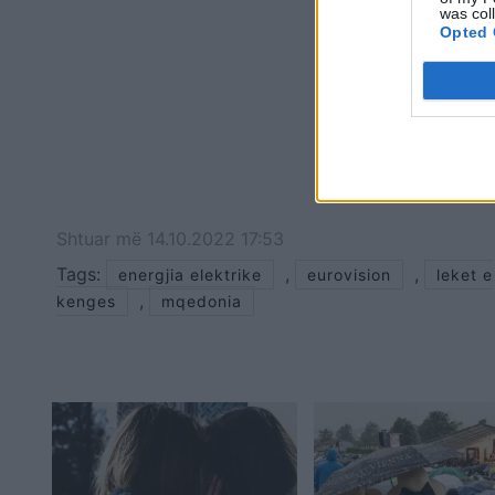
was col
Opted 
Shtuar
më
14.10.2022 17:53
Tags:
,
,
energjia elektrike
eurovision
leket e
,
kenges
mqedonia