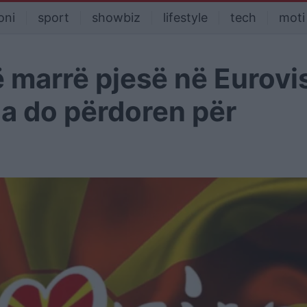
oni
sport
showbiz
lifestyle
tech
moti
 marrë pjesë në Eurovi
ga do përdoren për