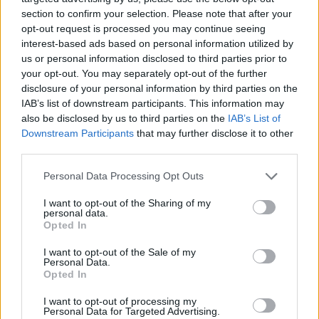
Prokuror të Përgjithshëm
fëmijë
section to confirm your selection. Please note that after your
të SHBA-së
opt-out request is processed you may continue seeing
interest-based ads based on personal information utilized by
us or personal information disclosed to third parties prior to
your opt-out. You may separately opt-out of the further
disclosure of your personal information by third parties on the
IAB’s list of downstream participants. This information may
Ukraina arrin marrëveshje
Videoja e rrallë e liderit
also be disclosed by us to third parties on the
IAB’s List of
Downstream Participants
that may further disclose it to other
me SHBA-në për furnizime
suprem publikohet nga
third parties.
mujore me raketa Patriot
Irani, mister mbi
shëndetin e Mojtaba
Personal Data Processing Opt Outs
Khameneit
I want to opt-out of the Sharing of my
personal data.
Opted In
I want to opt-out of the Sale of my
Personal Data.
Opted In
Zelensky kërkon më
Zelensky pas takimit me
shumë sisteme të
Vuçiçin: Ukraina nuk e
I want to opt-out of processing my
Personal Data for Targeted Advertising.
mbrojtjes ajrore: Raketa
ndryshon qëndrimin, nuk