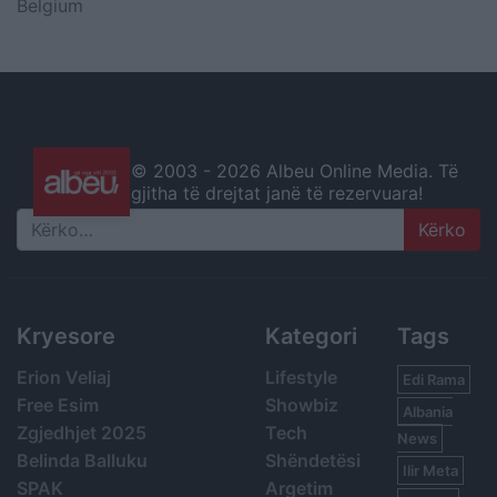
Belgium
© 2003 -
2026 Albeu Online Media. Të
gjitha të drejtat janë të rezervuara!
Search
Kryesore
Kategori
Tags
Erion Veliaj
Lifestyle
Edi Rama
Free Esim
Showbiz
Albania
Zgjedhjet 2025
Tech
News
Belinda Balluku
Shëndetësi
Ilir Meta
SPAK
Argetim