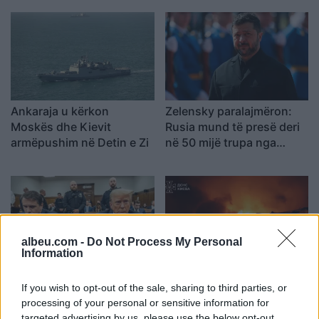
Ankaraja u kërkon
Zelensky paralajmëron:
Moskës dhe Kievit
Rusia mund të presë deri
armëpushim në Detin e Zi
në 50 mijë trupa nga
Koreja e Veriut
albeu.com -
Do Not Process My Personal
Information
Senati konfirmon me
Sulmet ruse godasin
If you wish to opt-out of the sale, sharing to third parties, or
rezultat të ngushtë ish-
zonat pranë Kievit, vriten
processing of your personal or sensitive information for
avokatin e Trumpit si
tre persona, përfshirë një
targeted advertising by us, please use the below opt-out