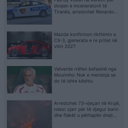
dosjen e inceneratorit të
Tiranës, arrestohet Renardo
Nallbani në Palasë
Mazda konfirmon rikthimin e
CX-3, gjenerata e re pritet në
vitin 2027
Valverde rrëfen befasinë nga
Mourinho: Nuk e mendoja se
do të ishte kështu
Arrestohet 73-vjeçari në Krujë,
ndezi zjarr për të djegur barin
dhe flakët u përhapën drejt
malit