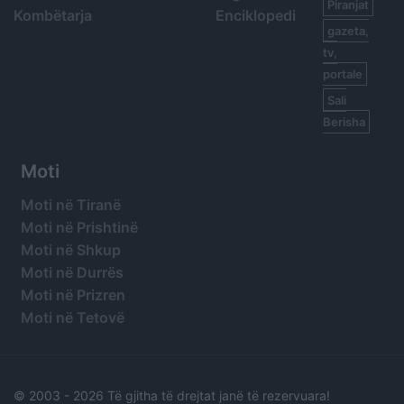
Piranjat
Kombëtarja
Enciklopedi
gazeta,
tv,
portale
Sali
Berisha
Moti
Moti në Tiranë
Moti në Prishtinë
Moti në Shkup
Moti në Durrës
Moti në Prizren
Moti në Tetovë
© 2003 -
2026 Të gjitha të drejtat janë të rezervuara!