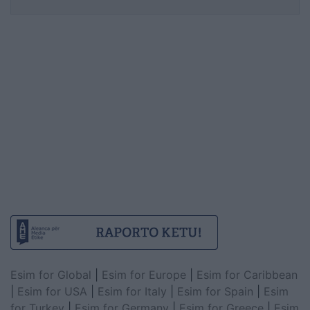
Esim for Global
|
Esim for Europe
|
Esim for Caribbean
|
Esim for USA
|
Esim for Italy
|
Esim for Spain
|
Esim
for Turkey
|
Esim for Germany
|
Esim for Greece
|
Esim