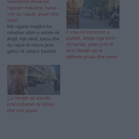
Karantinimi shkakton
ngjarjen makabre, babai
vret dy vajzat, gruan dhe
qenin
Një ngjarje tragjike ka
E vrau në korridorin e
ndodhur ditën e sotme në
pallatit, detaje nga krimi
Angli. Një nënë, baba dhe
në familje, polici priti të
dy vajza të mitura janë
iknin fëmijët që të
gjetur të vdekur bashkë
qëllonte gruan dhe veten
me qenin e tyre në
banesë. Trupat e Kelly
Fitzgibbons, 40 vjeç dhe
Robert Needham, 42
vjeç, u gjetën së bashku
me fëmijët e tyre Ava
Needham,…
Çoi fëmijët në shkollë,
polici kthehet në shtëpi
dhe vret gruan