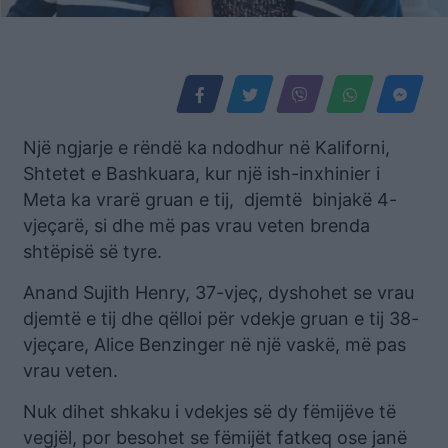
Një ngjarje e rëndë ka ndodhur në Kaliforni,
Shtetet e Bashkuara, kur një ish-inxhinier i
Meta ka vrarë gruan e tij, djemtë binjakë 4-
vjeçarë, si dhe më pas vrau veten brenda
shtëpisë së tyre.
Anand Sujith Henry, 37-vjeҫ, dyshohet se vrau
djemtë e tij dhe qëlloi për vdekje gruan e tij 38-
vjeçare, Alice Benzinger në një vaskë, më pas
vrau veten.
Nuk dihet shkaku i vdekjes së dy fëmijëve të
vegjël, por besohet se fëmijët fatkeq ose janë