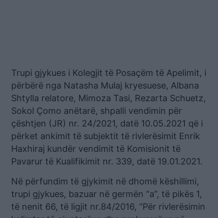
Trupi gjykues i Kolegjit të Posaçëm të Apelimit, i
përbërë nga Natasha Mulaj kryesuese, Albana
Shtylla relatore, Mimoza Tasi, Rezarta Schuetz,
Sokol Çomo anëtarë, shpalli vendimin për
çështjen (JR) nr. 24/2021, datë 10.05.2021 që i
përket ankimit të subjektit të rivlerësimit Enrik
Haxhiraj kundër vendimit të Komisionit të
Pavarur të Kualifikimit nr. 339, datë 19.01.2021.
Në përfundim të gjykimit në dhomë këshillimi,
trupi gjykues, bazuar në germën “a”, të pikës 1,
të nenit 66, të ligjit nr.84/2016, “Për rivlerësimin