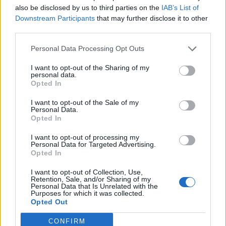
also be disclosed by us to third parties on the
IAB’s List of
Downstream Participants
that may further disclose it to other
third parties.
Vala përvëluese godet
Europa nën pushtetin e të
Europën, temperatura
nxehtit ekstrem, Italia
Personal Data Processing Opt Outs
rekord dhe mijëra jetë të
shpall alarm të kuq në të
I want to opt-out of the Sharing of my
humbura nga nxehtësia
gjitha qytetet kryesore!
personal data.
Austria dhe Sllovakia,
Opted In
temperatura rekord
I want to opt-out of the Sale of my
Personal Data.
Opted In
I want to opt-out of processing my
Personal Data for Targeted Advertising.
Mashtronte në internet
Rama për “Financial
Opted In
përmes pakove postare,
Times”: Shqipëria ndodhet
I want to opt-out of Collection, Use,
Prokuroria e Tiranës
në periudhën më të
Retention, Sale, and/or Sharing of my
dërgon për gjykim
favorshme drejt BE-së
Personal Data that Is Unrelated with the
Purposes for which it was collected.
nigerianin
Opted Out
CONFIRM