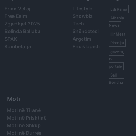
Erion Veliaj
Lifestyle
Edi Rama
Free Esim
Showbiz
Albania
Zgjedhjet 2025
Tech
News
Belinda Balluku
Shëndetësi
Ilir Meta
SPAK
Argetim
Piranjat
Kombëtarja
Enciklopedi
gazeta,
tv,
portale
Sali
Berisha
Moti
Moti në Tiranë
Moti në Prishtinë
Moti në Shkup
Moti në Durrës