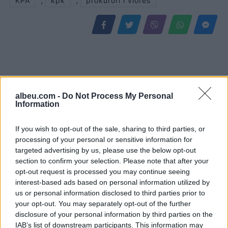
,
,
KPA
kpk
prokurori i vlores
albeu.com -
Do Not Process My Personal
Information
If you wish to opt-out of the sale, sharing to third parties, or
processing of your personal or sensitive information for
SafeJournalists
Nënë e bir humbën jetën
targeted advertising by us, please use the below opt-out
kundërshton rregullat e
në aksidentin tragjik/
section to confirm your selection. Please note that after your
reja të GJKKO-së për
Ishin nisur për në punë,
opt-out request is processed you may continue seeing
median: Të rishikohen
por fati u kishte rezervuar
interest-based ads based on personal information utilized by
kufizimet ndaj gazetarëve
udhëtimin e fundit (FOTO)
us or personal information disclosed to third parties prior to
your opt-out. You may separately opt-out of the further
dhe informimit publik
disclosure of your personal information by third parties on the
IAB’s list of downstream participants. This information may