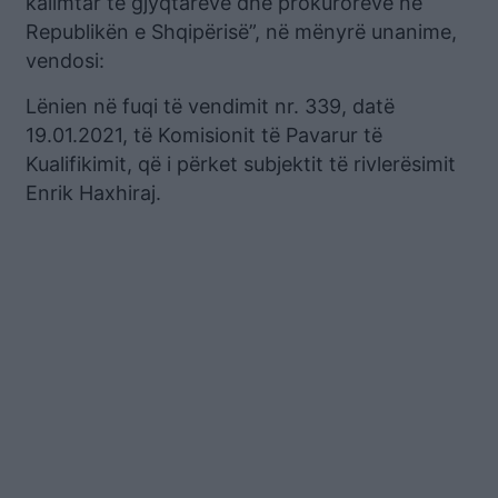
kalimtar të gjyqtarëve dhe prokurorëve në
Republikën e Shqipërisë”, në mënyrë unanime,
vendosi:
Lënien në fuqi të vendimit nr. 339, datë
19.01.2021, të Komisionit të Pavarur të
Kualifikimit, që i përket subjektit të rivlerësimit
Enrik Haxhiraj.