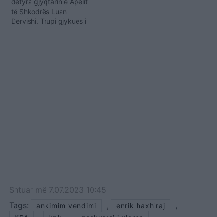
detyra gjyqtarin e Apelit
të Shkodrës Luan
Dervishi. Trupi gjykues i
përbërë nga Ardian
Hajdari kryesues, Sokol
Çomo relator, Albana
Shtylla, Ina Rama,
Natasha Mulaj vendosi të
lërë në fuqi vendimin e
mëparshëm të KPK-së për
gjyqtarin Devishi.
Komisioni i Pavarur i…
Shtuar
më
7.07.2023 10:45
Tags:
,
,
ankimim vendimi
enrik haxhiraj