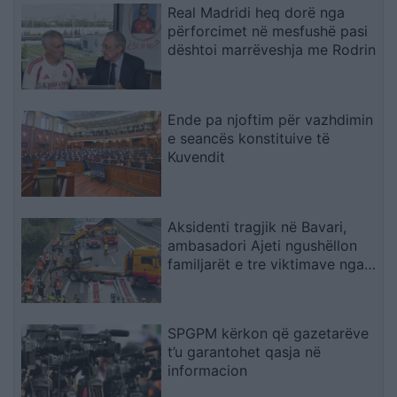
Real Madridi heq dorë nga
përforcimet në mesfushë pasi
dështoi marrëveshja me Rodrin
Ende pa njoftim për vazhdimin
e seancës konstituive të
Kuvendit
Aksidenti tragjik në Bavari,
ambasadori Ajeti ngushëllon
familjarët e tre viktimave nga
Kosova
SPGPM kërkon që gazetarëve
t’u garantohet qasja në
informacion