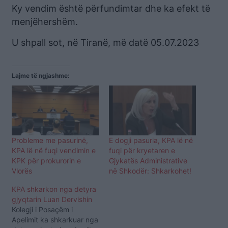
Ky vendim është përfundimtar dhe ka efekt të
menjëhershëm.
U shpall sot, në Tiranë, më datë 05.07.2023
Lajme të ngjashme:
Probleme me pasurinë,
E dogji pasuria, KPA lë në
KPA lë në fuqi vendimin e
fuqi për kryetaren e
KPK për prokurorin e
Gjykatës Administrative
Vlorës
në Shkodër: Shkarkohet!
KPA shkarkon nga detyra
gjyqtarin Luan Dervishin
Kolegji i Posaçëm i
Apelimit ka shkarkuar nga