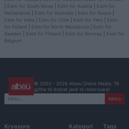
|
Esim for South Korea
|
Esim for Austria
|
Esim for
Netherlands
|
Esim for Australia
|
Esim for Russia
|
Esim for India
|
Esim for Chile
|
Esim for Peru
|
Esim
for Poland
|
Esim for North Macedonia
|
Esim for
Sweden
|
Esim for Finland
|
Esim for Norway
|
Esim for
Belgium
© 2003 -
2026 Albeu Online Media. Të
gjitha të drejtat janë të rezervuara!
Search
Kryesore
Kategori
Tags