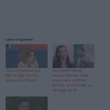
Lajme të ngjashme:
Jozi u përjashtua nga
Jozi sulmoi Gjestin,
BBV 4, Egla Ceno ka
reagon Xheneta: Asnjë
diçka për të thënë
arsye nuk e justifikon
dh*nën, as në familje, as
në rrugë, as në …