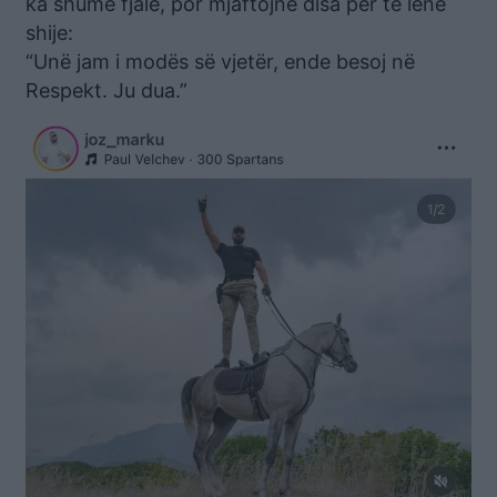
ka shumë fjalë, por mjaftojnë disa për të lënë
shije:
“Unë jam i modës së vjetër, ende besoj në
Respekt. Ju dua.”