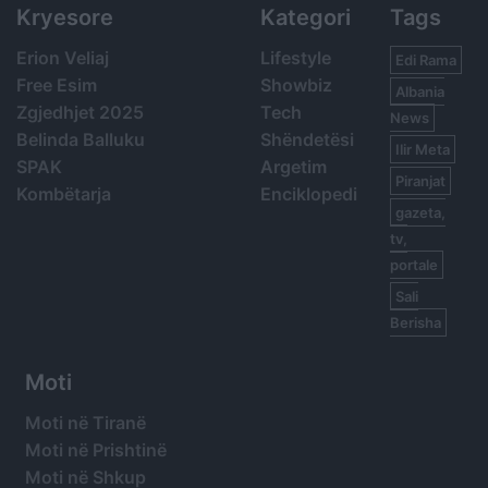
Kryesore
Kategori
Tags
Erion Veliaj
Lifestyle
Edi Rama
Free Esim
Showbiz
Albania
Zgjedhjet 2025
Tech
News
Belinda Balluku
Shëndetësi
Ilir Meta
SPAK
Argetim
Piranjat
Kombëtarja
Enciklopedi
gazeta,
tv,
portale
Sali
Berisha
Moti
Moti në Tiranë
Moti në Prishtinë
Moti në Shkup