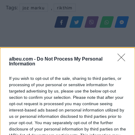
Tags:
,
joz marku
rikthim
albeu.com -
Do Not Process My Personal
Information
If you wish to opt-out of the sale, sharing to third parties, or
processing of your personal or sensitive information for
targeted advertising by us, please use the below opt-out
Pas dy vitesh në kërkim
Përfundon pas 4 orësh
section to confirm your selection. Please note that after your
për dosjen e inceneratorit
protesta kundër klasës
opt-out request is processed you may continue seeing
të Tiranës, arrestohet
politike: “Nesër më
interest-based ads based on personal information utilized by
Renardo Nallbani në
shumë!”
us or personal information disclosed to third parties prior to
Palasë
your opt-out. You may separately opt-out of the further
disclosure of your personal information by third parties on the