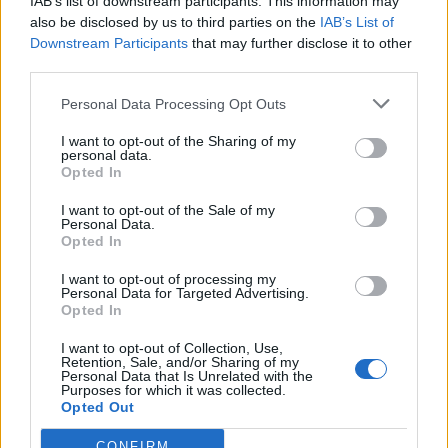
IAB’s list of downstream participants. This information may
also be disclosed by us to third parties on the
IAB’s List of
Downstream Participants
that may further disclose it to other
third parties.
Protestuesit vijojnë
Ditëve shumë të nxehta
Personal Data Processing Opt Outs
marshimin pa u ndalur:
po u vjen fundi?
Shqipëria e rinisë, jo e
Meteorologia tregon se
I want to opt-out of the Sharing of my
personal data.
partisë!
kur nis rënia e
Opted In
temperaturave
I want to opt-out of the Sale of my
Personal Data.
Opted In
I want to opt-out of processing my
Personal Data for Targeted Advertising.
Opted In
Zjarri në Krujë, Nufi dhe
E ndoqi me automatik dhe
Lamallari: Forcat po
vrau mikun e fëmijërisë,
I want to opt-out of Collection, Use,
Retention, Sale, and/or Sharing of my
ndërhyjnë nga toka dhe
identifikohet autori i
Personal Data that Is Unrelated with the
Purposes for which it was collected.
ajri
dyshuar që është në
Opted Out
kërkim
CONFIRM