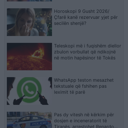
Horoskopi 9 Gusht 2026/
Çfarë kanë rezervuar yjet për
secilën shenjë?
Teleskopi më i fuqishëm diellor
zbulon vorbullat që ndikojnë
në motin hapësinor të Tokës
WhatsApp teston mesazhet
tekstuale që fshihen pas
leximit të parë
Pas dy vitesh në kërkim për
dosjen e inceneratorit të
Tiranës, arrestohet Renardo