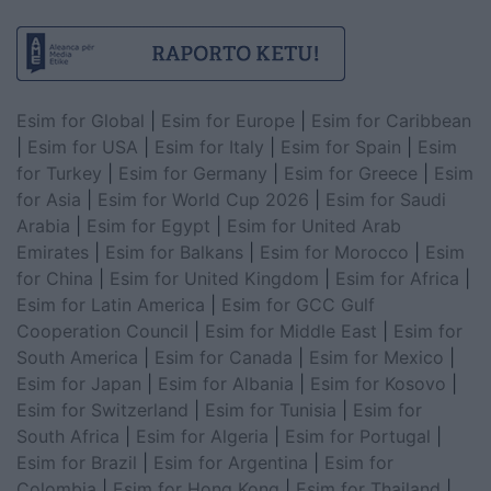
Esim for Global
|
Esim for Europe
|
Esim for Caribbean
|
Esim for USA
|
Esim for Italy
|
Esim for Spain
|
Esim
for Turkey
|
Esim for Germany
|
Esim for Greece
|
Esim
for Asia
|
Esim for World Cup 2026
|
Esim for Saudi
Arabia
|
Esim for Egypt
|
Esim for United Arab
Emirates
|
Esim for Balkans
|
Esim for Morocco
|
Esim
for China
|
Esim for United Kingdom
|
Esim for Africa
|
Esim for Latin America
|
Esim for GCC Gulf
Cooperation Council
|
Esim for Middle East
|
Esim for
South America
|
Esim for Canada
|
Esim for Mexico
|
Esim for Japan
|
Esim for Albania
|
Esim for Kosovo
|
Esim for Switzerland
|
Esim for Tunisia
|
Esim for
South Africa
|
Esim for Algeria
|
Esim for Portugal
|
Esim for Brazil
|
Esim for Argentina
|
Esim for
Colombia
|
Esim for Hong Kong
|
Esim for Thailand
|