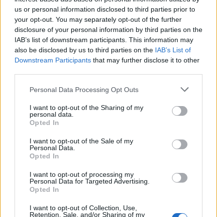
us or personal information disclosed to third parties prior to
Sllovakia përballet me
Dy tramvaje përplasen në
your opt-out. You may separately opt-out of the further
vapë ekstreme,
Gjermani, rreth 25 të
disclosure of your personal information by third parties on the
termometri arrin 42.2
plagosur, tre në gjendje
IAB’s list of downstream participants. This information may
gradë Celsius
kritike
also be disclosed by us to third parties on the
IAB’s List of
Downstream Participants
that may further disclose it to other
third parties.
Personal Data Processing Opt Outs
I want to opt-out of the Sharing of my
personal data.
Opted In
Trump favorizon JD
Të paktën 38 të vrarë dhe
Vance si pasues të
29 të plagosur nga sulmet
I want to opt-out of the Sale of my
mundshëm për zgjedhjet
e Huthive me raketa dhe
Personal Data.
Opted In
presidenciale të vitit
dronë kundër ushtrisë së
2028, sipas “The
Jemenit
të fundit
I want to opt-out of processing my
Washington Post
Personal Data for Targeted Advertising.
Opted In
Rodri refuzoi Real Madridin
dhe zgjodhi Barcelonën,
I want to opt-out of Collection, Use,
zbardhen tri arsyet e vendimit
Retention, Sale, and/or Sharing of my