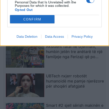
Personal Data that Is Unrelated with the
Purposes for which it was collected.
Opted Out
Arsenali heq dorë nga Vinicius
CONFIRM
Jr., synon me vendosmëri
sulmuesin e Evertonit
Data Deletion
Data Access
Privacy Policy
Aksident fatal në Gjermani,
humbin jetën tre anëtarë të një
familjeje nga Ferizaji që po
ktheheshin nga Kosova
UBTech nxjerr robotët
humanoidë me pamje njerëzore
për shoqëri afatgjatë
Smart #2 sjell sërish makinën e