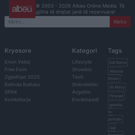
© 2003 -
2026 Albeu Online Media. Të
gjitha të drejtat janë të rezervuara!
Search
Kryesore
Kategori
Tags
Erion Veliaj
Lifestyle
Edi Rama
Free Esim
Showbiz
Albania
Zgjedhjet 2025
Tech
News
Belinda Balluku
Shëndetësi
Ilir Meta
SPAK
Argetim
Piranjat
Kombëtarja
Enciklopedi
gazeta,
tv,
portale
Sali