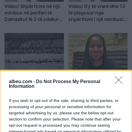
Video/ Shpërthimi në një
Video/ Dy të vrarë dhe 13
minibus në periferi të
të plagosur nga
Damaskut lë 2 të vdekur
shpërthimi i një minibusi
dhe 13 të plagosur
pranë Damaskut
Ceuta përballet me krizë
Profesori i Kembrixhit
të rëndë humanitare, hyrja
largohet nga detyra pas
albeu.com -
Do Not Process My Personal
Information
e 72,000 emigrantëve në
akuzave për plagjiaturë
dy ditë ndez përplasjet
dhe pasaktësi akademike
politike në Spanjë
If you wish to opt-out of the sale, sharing to third parties, or
processing of your personal or sensitive information for
targeted advertising by us, please use the below opt-out
section to confirm your selection. Please note that after your
opt-out request is processed you may continue seeing
interest-based ads based on personal information utilized by