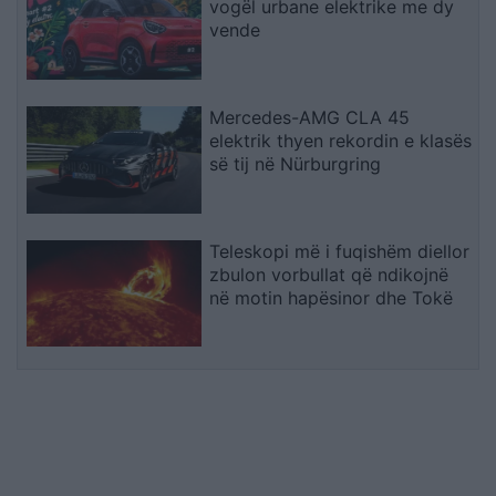
vogël urbane elektrike me dy
vende
Mercedes-AMG CLA 45
elektrik thyen rekordin e klasës
së tij në Nürburgring
Teleskopi më i fuqishëm diellor
zbulon vorbullat që ndikojnë
në motin hapësinor dhe Tokë