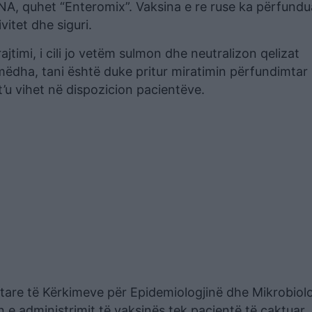
ë mRNA, quhet “Enteromix”. Vaksina e re ruse ka përfund
vitet dhe siguri.
timi, i cili jo vetëm sulmon dhe neutralizon qelizat
ëdha, tani është duke pritur miratimin përfundimtar
’u vihet në dispozicion pacientëve.
tare të Kërkimeve për Epidemiologjinë dhe Mikrobiolo
min e administrimit të vaksinës tek pacientë të caktuar, 