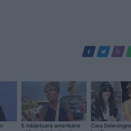
ër
E mbijetuara amerikane
Cara Delevingn