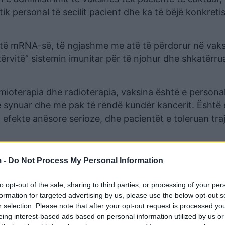
ik personal të secilit pacient dhe ka të bëjë konkret
 të mRNA-së, të ngjashme me atë të përdorur në vaks
ërvitë” sistemin imunitar për të njohur dhe shkatërru
mioterapia dhe radioterapia, vaksina është e persona
 të synuar dhe më pak të rëndë kundër kancerit. Është 
efekte anësore serioze, dhe pacientët e toleruan tra
 -
Do Not Process My Personal Information
to opt-out of the sale, sharing to third parties, or processing of your per
formation for targeted advertising by us, please use the below opt-out s
r selection. Please note that after your opt-out request is processed y
eing interest-based ads based on personal information utilized by us or