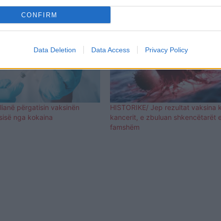
CONFIRM
Data Deletion
Data Access
Privacy Policy
lianë përgatisin vaksinën
HISTORIKE/ Jep rezultat vaksina 
sisë nga kokaina
kancerit, e zbuluan shkencëtarët 
famshëm