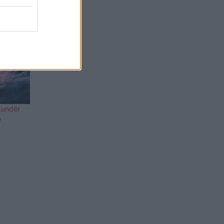
kundër
e