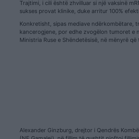
Trajtimi, i cili është zhvilluar si një vaksin
sukses provat klinike, duke arritur 100% efekti
Konkretisht, sipas mediave ndërkombëtare, traj
kancerogjene, por edhe zvogëlon tumoret e m
Ministria Ruse e Shëndetësisë, në mënyrë që t
Alexander Ginzburg, drejtor i Qendrës Kombë
(NF Gamalei), në fillim të gushtit njoftoi filli