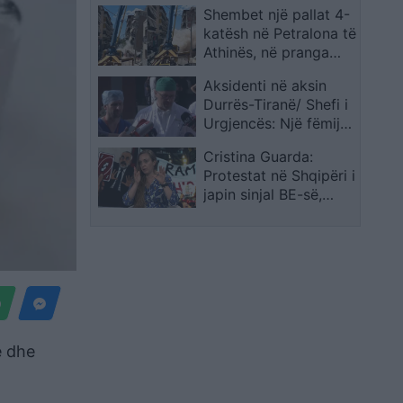
Shembet një pallat 4-
ndaluara zbulohen
katësh në Petralona të
edhe në Burgun e
Athinës, në pranga
Idrizovës
pronari dhe
Aksidenti në aksin
kontraktorët pas
Durrës-Tiranë/ Shefi i
dyshimeve për
Urgjencës: Një fëmijë
punimet pranë
është në gjendje të
godinës
Cristina Guarda:
rëndë ndërsa 5 të
Protestat në Shqipëri i
tjerë janë në operim
japin sinjal BE-së,
situata nuk mund të
lexohet vetëm nga
raportet
e dhe