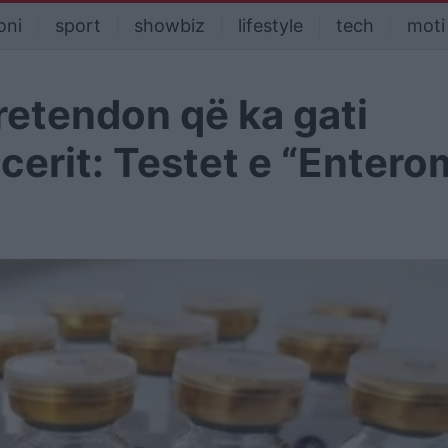
oni
sport
showbiz
lifestyle
tech
moti
etendon që ka gati
erit: Testet e “Entero