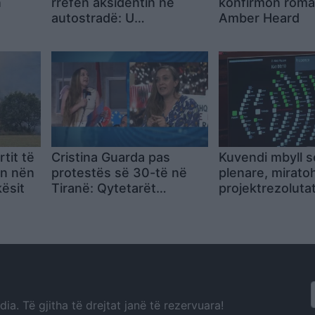
n
rrëfen aksidentin në
konfirmon rom
autostradë: U
Amber Heard
es
përmbysëm në vetëm
shpejtë
pak çaste
tit të
Cristina Guarda pas
Kuvendi mbyll 
en nën
protestës së 30-të në
plenare, mirato
kësit
Tiranë: Qytetarët
projektrezoluta
shqiptarë po përcjellin një
institucionet e 
mesazh të fortë
dhe ndryshime 
komisionet par
a. Të gjitha të drejtat janë të rezervuara!