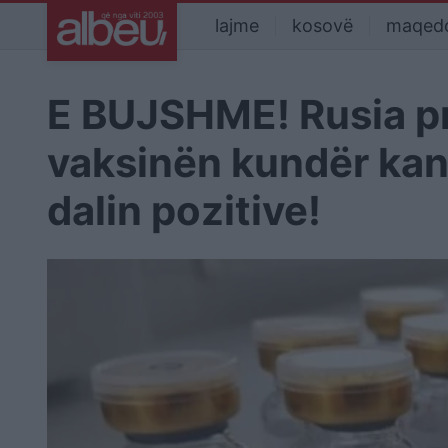
lajme
kosovë
maqed
E BUJSHME! Rusia pr
vaksinën kundër kanc
dalin pozitive!