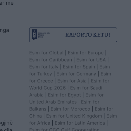
uar me
 nga
Esim for Global
|
Esim for Europe
|
Esim for Caribbean
|
Esim for USA
|
Esim for Italy
|
Esim for Spain
|
Esim
for Turkey
|
Esim for Germany
|
Esim
for Greece
|
Esim for Asia
|
Esim for
World Cup 2026
|
Esim for Saudi
Arabia
|
Esim for Egypt
|
Esim for
United Arab Emirates
|
Esim for
Balkans
|
Esim for Morocco
|
Esim for
China
|
Esim for United Kingdom
|
Esim
gjinë
for Africa
|
Esim for Latin America
|
Esim for GCC Gulf Cooperation
e cila