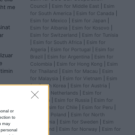
Council
|
Esim for Middle East
|
Esim
isht me
for South America
|
Esim for Canada
|
Esim for Mexico
|
Esim for Japan
|
inat
Esim for Albania
|
Esim for Kosovo
|
Esim for Switzerland
|
Esim for Tunisia
ar
|
Esim for South Africa
|
Esim for
Algeria
|
Esim for Portugal
|
Esim for
lizuar
Brazil
|
Esim for Argentina
|
Esim for
e
Colombia
|
Esim for Hong Kong
|
Esim
jtimin
for Thailand
|
Esim for Macau
|
Esim
for Malaysia
|
Esim for Vietnam
|
Esim
for South Korea
|
Esim for Austria
|
Esim for Netherlands
|
Esim for
Australia
|
Esim for Russia
|
Esim for
India
|
Esim for Chile
|
Esim for Peru
|
sonal or
Esim for Poland
|
Esim for North
ection to
Macedonia
|
Esim for Sweden
|
Esim
ou may
for Finland
|
Esim for Norway
|
Esim for
 personal