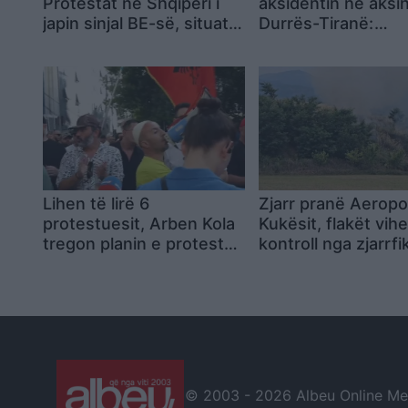
Protestat në Shqipëri i
aksidentin në aksi
japin sinjal BE-së, situata
Durrës-Tiranë:
nuk mund të lexohet
Ngushëllime familj
vetëm nga raportet
Hasimi, shërim të 
të plagosurve
Lihen të lirë 6
Zjarr pranë Aeropor
protestuesit, Arben Kola
Kukësit, flakët vih
tregon planin e protestës
kontroll nga zjarrfi
së 31-të: Mblidhemi si
çdo ditë dhe marshojmë
më tej
© 2003 -
2026 Albeu Online Medi