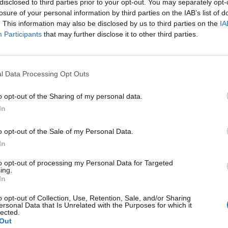
disclosed to third parties prior to your opt-out. You may separately opt-
losure of your personal information by third parties on the IAB’s list of
. This information may also be disclosed by us to third parties on the
IA
Participants
that may further disclose it to other third parties.
s planit të miratuar nga Ministria Ruse e Shëndetësisë
një grup pacientësh me melanomë në bashkëpunim me
l Data Processing Opt Outs
 Moskës “Gertsen” dhe Qendrën Kombëtare të Kërkime
o opt-out of the Sharing of my personal data.
In
htë e angazhuar ekskluzivisht në prodhimin e vaksin
saçërisht për secilin pacient, informojnë mediat e hua
o opt-out of the Sale of my Personal Data.
In
ike për të trajtuar format serioze të kancerit u njoftua
jisë Mjekësore dhe Onkologjisë e Rusisë në qytetin e
to opt-out of processing my Personal Data for Targeted
ing.
In
ë vaksinë falas për qytetarët rusë dhe provat klinike
o opt-out of Collection, Use, Retention, Sale, and/or Sharing
ersonal Data that Is Unrelated with the Purposes for which it
etor 2024. /The Economic Times
lected.
Out