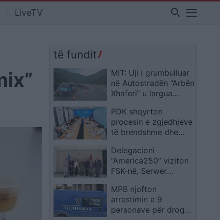
search
LiveTV
të fundit
mix”
MIT: Uji i grumbulluar
në Autostradën “Arbën
Xhaferi” u largua
menjëherë pas
PDK shqyrton
ndërhyrjes në terren
procesin e zgjedhjeve
të brendshme dhe
situatën aktuale
Delegacioni
politike
“America250” viziton
FSK-në, Serwer
vlerëson rolin e saj në
MPB njofton
misionet
arrestimin e 9
ndërkombëtare
personave për drogë
në vend, lëndë të