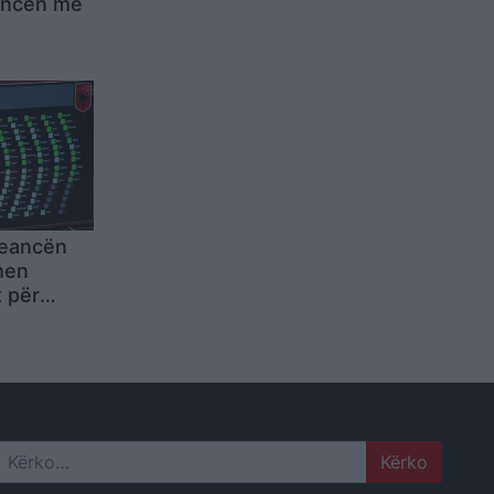
ancën me
seancën
hen
t për
pavarura
në
lamentare
Search