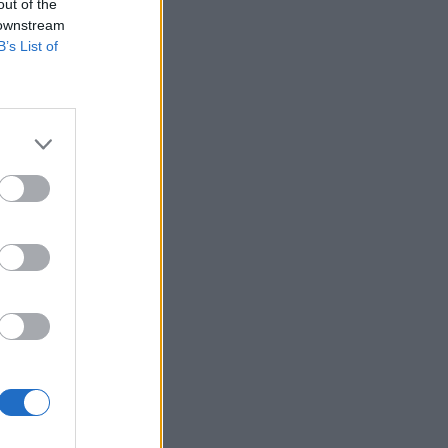
Belgium
out of the
 downstream
B’s List of
, vaksina
ve
ës, e
ja.
 nga
 për të