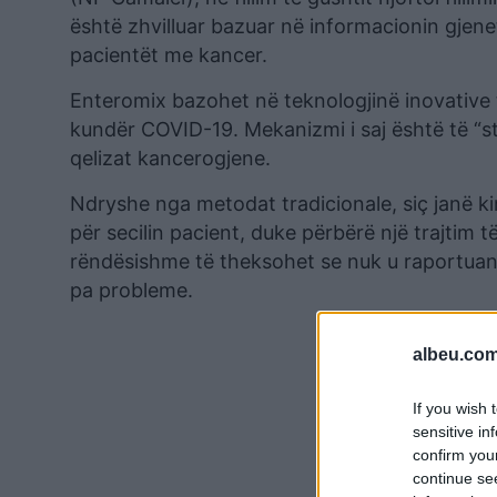
është zhvilluar bazuar në informacionin gjenet
pacientët me kancer.
Enteromix bazohet në teknologjinë inovative
kundër COVID-19. Mekanizmi i saj është të “st
qelizat kancerogjene.
Ndryshe nga metodat tradicionale, siç janë ki
për secilin pacient, duke përbërë një trajtim
rëndësishme të theksohet se nuk u raportuan 
pa probleme.
albeu.com
If you wish 
sensitive in
confirm you
continue se