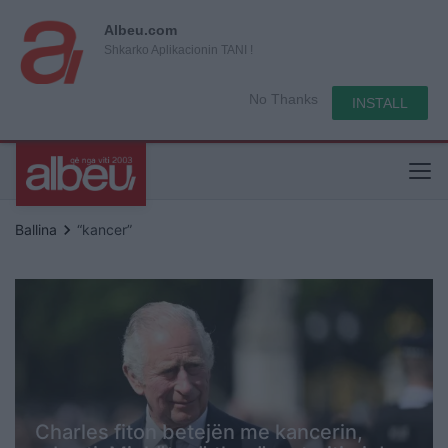
Albeu.com
Shkarko Aplikacionin TANI !
No Thanks
INSTALL
keyboard_arrow_right
Ballina
“kancer”
Charles fiton betejën me kancerin,