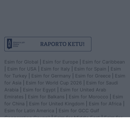
Esim for Global
|
Esim for Europe
|
Esim for Caribbean
|
Esim for USA
|
Esim for Italy
|
Esim for Spain
|
Esim
for Turkey
|
Esim for Germany
|
Esim for Greece
|
Esim
for Asia
|
Esim for World Cup 2026
|
Esim for Saudi
Arabia
|
Esim for Egypt
|
Esim for United Arab
Emirates
|
Esim for Balkans
|
Esim for Morocco
|
Esim
for China
|
Esim for United Kingdom
|
Esim for Africa
|
Esim for Latin America
|
Esim for GCC Gulf
Cooperation Council
|
Esim for Middle East
|
Esim for
South America
|
Esim for Canada
|
Esim for Mexico
|