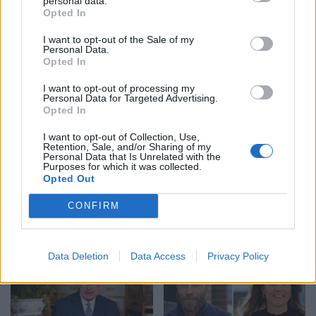
personal data.
Opted In
lidhet me kancerin e
diagnostikimit me kancer
stomakut
19:57 / 16/04/2024
12:47 / 01/04/2024
schedule
schedule
I want to opt-out of the Sale of my
Personal Data.
Opted In
I want to opt-out of processing my
Personal Data for Targeted Advertising.
Opted In
I want to opt-out of Collection, Use,
Retention, Sale, and/or Sharing of my
Personal Data that Is Unrelated with the
Purposes for which it was collected.
Ja kur do t’i kthehet Kate
Thirrje për ndihmë: Aktori
Opted Out
Middleton rutinës
nga Kosova po lufton me
CONFIRM
mbretërore, sipas Pallatit
sëmundjen e kancerit,
nevojiten 90 mijë euro për
15:41 / 28/03/2024
19:40 / 26/03/2024
schedule
schedule
shërimin e tij
Data Deletion
Data Access
Privacy Policy