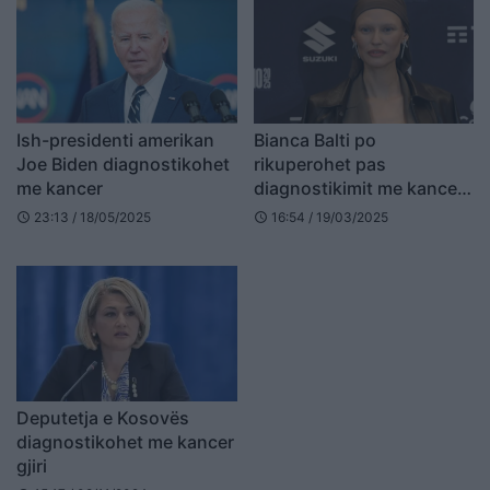
Ish-presidenti amerikan
Bianca Balti po
Joe Biden diagnostikohet
rikuperohet pas
me kancer
diagnostikimit me kancer
në vezore
23:13 / 18/05/2025
16:54 / 19/03/2025
schedule
schedule
Deputetja e Kosovës
diagnostikohet me kancer
gjiri