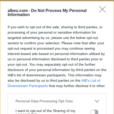
albeu.com -
Do Not Process My Personal
Information
If you wish to opt-out of the sale, sharing to third parties, or
processing of your personal or sensitive information for
targeted advertising by us, please use the below opt-out
section to confirm your selection. Please note that after your
Studimi: Proteinat në gjak
Familja në ‘shok’! Kris
opt-out request is processed you may continue seeing
mund të paralajmërojnë
Jenner zbulon se ka
interest-based ads based on personal information utilized by
për kancerin 7 vite para
tumor
us or personal information disclosed to third parties prior to
18:29 / 15/05/2024
11:27 / 09/05/2024
schedule
schedule
your opt-out. You may separately opt-out of the further
disclosure of your personal information by third parties on the
IAB’s list of downstream participants. This information may
also be disclosed by us to third parties on the
IAB’s List of
Downstream Participants
that may further disclose it to other
third parties.
Personal Data Processing Opt Outs
Studimet e tregojnë:
Mbreti Charles III shfaqet
I want to opt-out of the Sharing of my
Marrja e lartë e kripës
për herë të parë pas