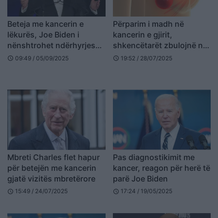
Beteja me kancerin e
Përparim i madh në
lëkurës, Joe Biden i
kancerin e gjirit,
nënshtrohet ndërhyrjes
shkencëtarët zbulojnë një
kirurgjikale
mënyrë për të parandaluar
09:49 / 05/09/2025
19:52 / 28/07/2025
schedule
schedule
sëmundjen
Mbreti Charles flet hapur
Pas diagnostikimit me
për betejën me kancerin
kancer, reagon për herë të
gjatë vizitës mbretërore
parë Joe Biden
15:49 / 24/07/2025
17:24 / 19/05/2025
schedule
schedule