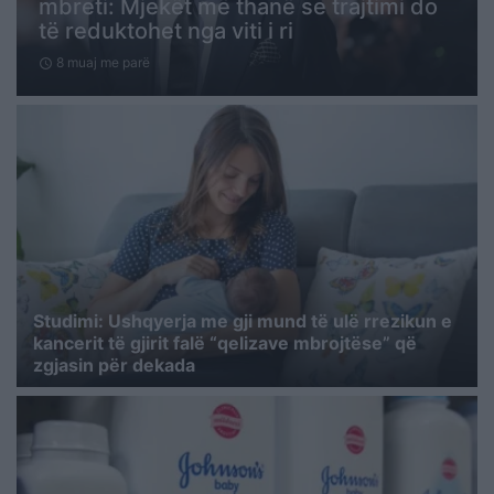
mbreti: Mjekët më thanë se trajtimi do
të reduktohet nga viti i ri
8 muaj me parë
schedule
Studimi: Ushqyerja me gji mund të ulë rrezikun e
kancerit të gjirit falë “qelizave mbrojtëse” që
zgjasin për dekada