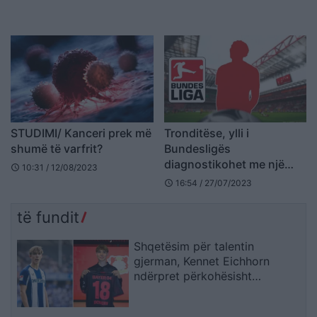
zhvillimin e kancerit
STUDIMI/ Kanceri prek më
Tronditëse, ylli i
shumë të varfrit?
Bundesligës
diagnostikohet me një
10:31 / 12/08/2023
schedule
sëmundje të rëndë
16:54 / 27/07/2023
schedule
të fundit
Shqetësim për talentin
gjerman, Kennet Eichhorn
ndërpret përkohësisht
karrierën për arsye
shëndetësore