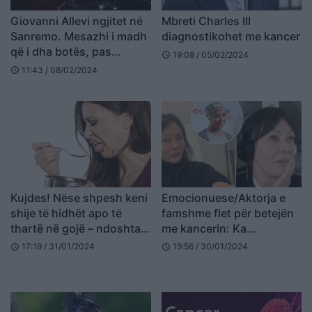
Giovanni Allevi ngjitet në
Mbreti Charles III
Sanremo. Mesazhi i madh
diagnostikohet me kancer
që i dha botës, pas
19:08 / 05/02/2024
schedule
diagnostikimit me kancer!
11:43 / 08/02/2024
schedule
Kujdes! Nëse shpesh keni
Emocionuese/Aktorja e
shije të hidhët apo të
famshme flet për betejën
thartë në gojë – ndoshta
me kancerin: Ka
është fjala për llojin më të
gjithmonë shpresë
17:19 / 31/01/2024
19:56 / 30/01/2024
schedule
schedule
rrezikshëm të kancerit