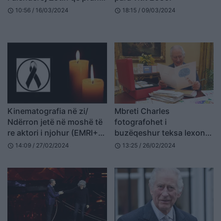
lutjet tona, po kthehem
10:56 / 16/03/2024
18:15 / 09/03/2024
schedule
schedule
me fitoren e tretë
Kinematografia në zi/
Mbreti Charles
Ndërron jetë në moshë të
fotografohet i
re aktori i njohur (EMRI+
buzëqeshur teksa lexon
FOTO)
urimet për shërim!
14:09 / 27/02/2024
13:25 / 26/02/2024
schedule
schedule