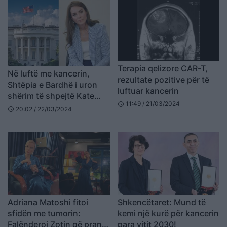
Terapia qelizore CAR-T,
Në luftë me kancerin,
rezultate pozitive për të
Shtëpia e Bardhë i uron
luftuar kancerin
shërim të shpejtë Kate
11:49 / 21/03/2024
schedule
Middleton
20:02 / 22/03/2024
schedule
Adriana Matoshi fitoi
Shkencëtaret: Mund të
sfidën me tumorin:
kemi një kurë për kancerin
Falënderoj Zotin që pranoi
para vitit 2030!