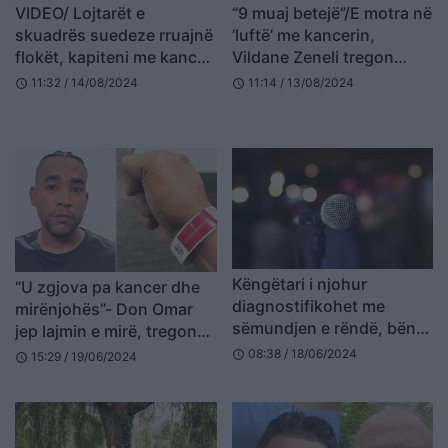
VIDEO/ Lojtarët e
“9 muaj betejë”/E motra në
skuadrës suedeze rruajnë
‘luftë’ me kancerin,
flokët, kapiteni me kancer
Vildane Zeneli tregon
shpërthen në lot
gjendjen e saj
11:32 / 14/08/2024
11:14 / 13/08/2024
schedule
schedule
Këngëtari i njohur
“U zgjova pa kancer dhe
diagnostifikohet me
mirënjohës”- Don Omar
sëmundjen e rëndë, bën
jep lajmin e mirë, tregon
postimin prekës: Sot po,
se operacioni shkoi me
08:38 / 18/06/2024
schedule
15:29 / 19/06/2024
schedule
por nesër nuk do ta kem
sukses
më…