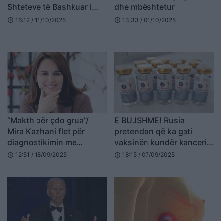
Shteteve të Bashkuar i
dhe mbështetur
nënshtrohet trajtimit me
16:12 / 11/10/2025
13:33 / 01/10/2025
schedule
schedule
rrezatim dhe hormone në
shtëpi
“Makth për çdo grua”/
E BUJSHME! Rusia
Mira Kazhani flet për
pretendon që ka gati
diagnostikimin me
vaksinën kundër kancerit:
kancerin e gjirit
Testet e “Enteromix” dalin
12:51 / 18/09/2025
18:15 / 07/09/2025
schedule
schedule
pozitive!