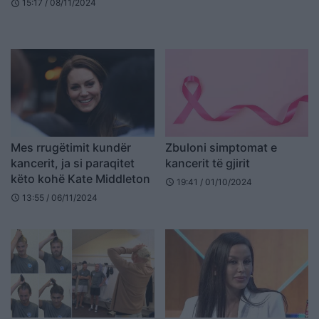
15:17 / 08/11/2024
schedule
Mes rrugëtimit kundër
Zbuloni simptomat e
kancerit, ja si paraqitet
kancerit të gjirit
këto kohë Kate Middleton
19:41 / 01/10/2024
schedule
13:55 / 06/11/2024
schedule