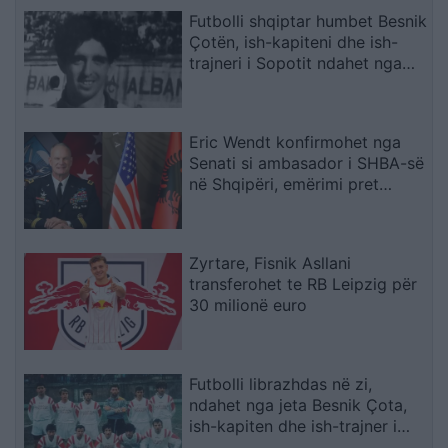
Futbolli shqiptar humbet Besnik
Çotën, ish-kapiteni dhe ish-
trajneri i Sopotit ndahet nga
jeta në moshën 56-vjeçare
Eric Wendt konfirmohet nga
Senati si ambasador i SHBA-së
në Shqipëri, emërimi pret
firmën e Trump
Zyrtare, Fisnik Asllani
transferohet te RB Leipzig për
30 milionë euro
Futbolli librazhdas në zi,
ndahet nga jeta Besnik Çota,
ish-kapiten dhe ish-trajner i
Sopotit