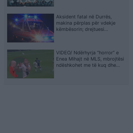
Aksident fatal në Durrës,
makina përplas për vdekje
këmbësorin; drejtuesi
shoqërohet në polici
VIDEO/ Ndërhyrja “horror” e
Enea Mihajt në MLS, mbrojtësi
ndëshkohet me të kuq dhe
gjobë