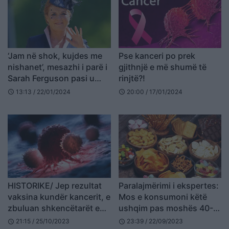
‘Jam në shok, kujdes me
Pse kanceri po prek
nishanet’, mesazhi i parë i
gjithnjë e më shumë të
Sarah Ferguson pasi u
rinjtë?!
diagnostikua me kancer
13:13 / 22/01/2024
20:00 / 17/01/2024
schedule
schedule
të lëkurës
HISTORIKE/ Jep rezultat
Paralajmërimi i ekspertes:
vaksina kundër kancerit, e
Mos e konsumoni këtë
zbuluan shkencëtarët e
ushqim pas moshës 40-
famshëm
vjeç, ndihmon në
21:15 / 25/10/2023
23:39 / 22/09/2023
schedule
schedule