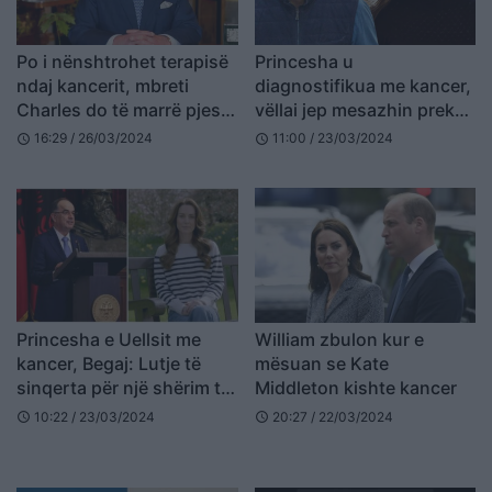
Po i nënshtrohet terapisë
Princesha u
ndaj kancerit, mbreti
diagnostifikua me kancer,
Charles do të marrë pjesë
vëllai jep mesazhin prekës
në kremtimin e Pashkëve
(FOTO)
16:29 / 26/03/2024
11:00 / 23/03/2024
schedule
schedule
të dielën
Princesha e Uellsit me
William zbulon kur e
kancer, Begaj: Lutje të
mësuan se Kate
sinqerta për një shërim të
Middleton kishte kancer
shpejtë
10:22 / 23/03/2024
20:27 / 22/03/2024
schedule
schedule